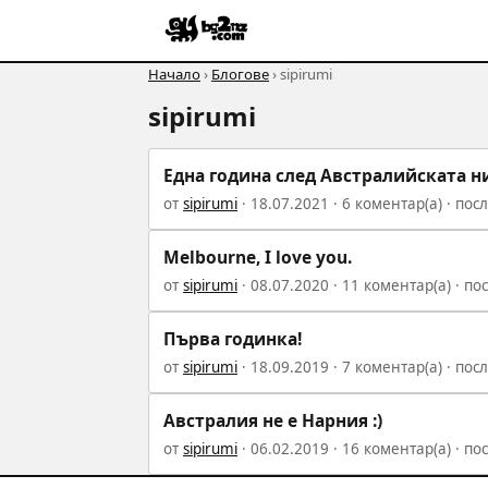
Начало
›
Блогове
› sipirumi
sipirumi
Една година след Австралийската н
от
sipirumi
· 18.07.2021 · 6 коментар(а) · пос
Melbourne, I love you.
от
sipirumi
· 08.07.2020 · 11 коментар(а) · по
Първа годинка!
от
sipirumi
· 18.09.2019 · 7 коментар(а) · пос
Австралия не е Нарния :)
от
sipirumi
· 06.02.2019 · 16 коментар(а) · по