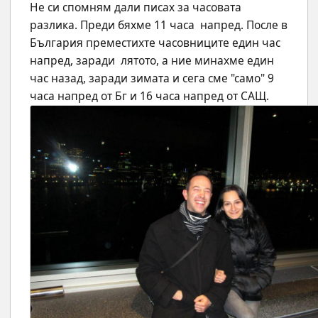
Не си спомням дали писах за часовата 
разлика. Преди бяхме 11 часа  напред. После в 
България преместихте часовниците един час 
напред, заради  лятото, а ние минахме един 
час назад, заради зимата и сега сме "само" 9  
часа напред от Бг и 16 часа напред от САЩ.