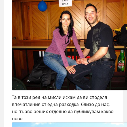
Та в този ред на мисли искам да ви споделя 
впечатления от една разходка  близо до нас, 
но първо реших отделно да публикувам какво 
ново.