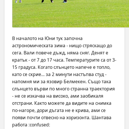
В началото на Юни тук започна 
астрономическата зима - нищо стряскащо до 
сега. Вали повече дъжд, няма сняг. Денят е 
кратък - от 7 до 17 часа. Температурите са от 3-
15 градуса. Когато слънцето напече е топло, 
като се скрие... за 2 минути настъпва студ - 
напомня ми за язовир Белмекен. Също така 
слънцето върви по много странна траектория 
- не се изкачва на високо, ами заобикаля 
отстрани. Както можете да видите на снимка 
по-нагоре, дори дъгата не е крива, ами се 
появи почти отвесно на хоризонта. Шантава 
работа :confused: