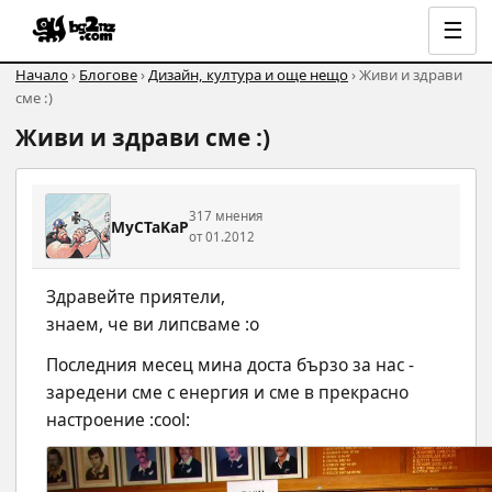
☰
Начало
›
Блогове
›
Дизайн, култура и още нещо
› Живи и здрави
сме :)
Живи и здрави сме :)
317 мнения
MyCTaKaP
от 01.2012
Здравейте приятели,
знаем, че ви липсваме :o
Последния месец мина доста бързо за нас - 
заредени сме с енергия и сме в прекрасно 
настроение :cool: