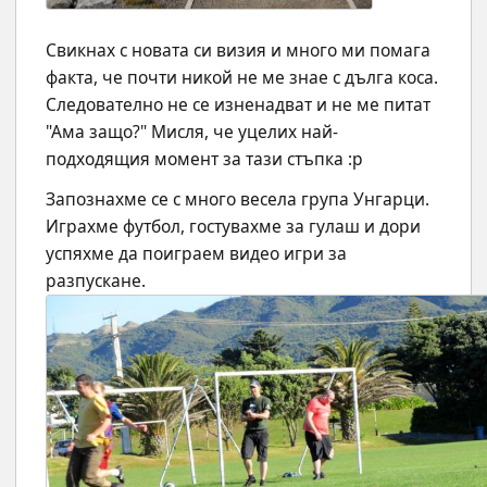
Свикнах с новата си визия и много ми помага 
факта, че почти никой не ме знае с дълга коса. 
Следователно не се изненадват и не ме питат 
"Ама защо?" Мисля, че уцелих най-
подходящия момент за тази стъпка :p
Запознахме се с много весела група Унгарци. 
Играхме футбол, гостувахме за гулаш и дори 
успяхме да поиграем видео игри за 
разпускане. 