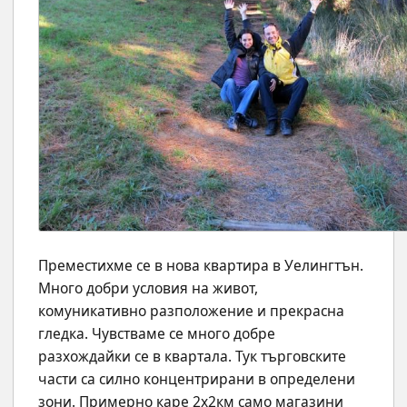
Преместихме се в нова квартира в Уелингтън.  
Много добри условия на живот, 
комуникативно разположение и прекрасна 
гледка. Чувстваме се много добре 
разхождайки се в квартала. Тук търговските 
части са силно концентрирани в определени 
зони. Примерно каре 2х2км само магазини 