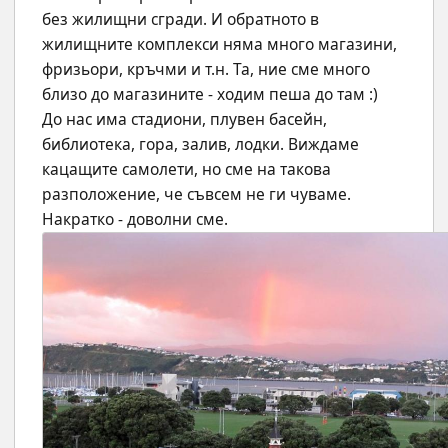
без жилищни сгради. И обратното в 
жилищните комплекси няма много магазини, 
фризьори, кръчми и т.н. Та, ние сме много 
близо до магазините - ходим пеша до там :)
До нас има стадиони, плувен басейн, 
библиотека, гора, залив, лодки. Виждаме 
кацащите самолети, но сме на такова 
разположение, че съвсем не ги чуваме. 
Накратко - доволни сме.