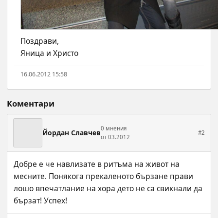
Поздрави,
Яница и Христо
16.06.2012 15:58
Коментари
0 мнения
Йордан Славчев
#2
от 03.2012
Добре е че навлизате в ритъма на живот на 
месните. Понякога прекаленото бързане прави 
лошо впечатлание на хора дето не са свикнали да 
бързат! Успех!