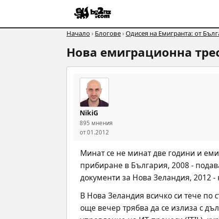
Начало
›
Блогове
›
Одисея на Емигранта: от Бъл
Нова емиграционна тре
NikiG
895 мнения
от 01.2012
Минат се не минат две години и емиг
прибиране в България, 2008 - подав
документи за Нова Зеландия, 2012 -
В Нова Зеландия всичко си тече по ст
още вечер трябва да се излиза с дъл