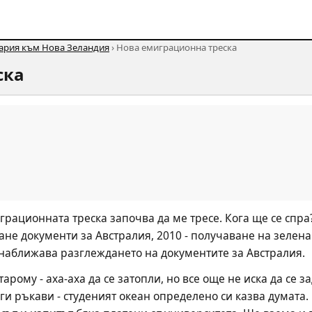
гария към Нова Зеландия
› Нова емиграционна треска
ска
рационната треска започва да ме тресе. Кога ще се спра? 
ане документи за Австралия, 2010 - получаване на зелена
 наближава разглеждането на документите за Австралия.
арому - аха-аха да се затопли, но все още не иска да се зад
ги ръкави - студеният океан определено си казва думата. 