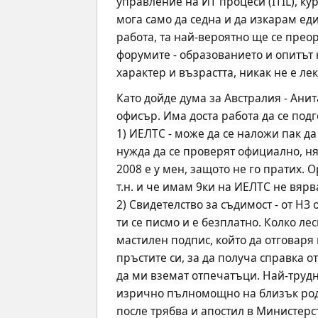
управление на ИТ процеси (ITIL), ку
мога само да седна и да изкарам еди
работа, та най-вероятно ще се преор
форумите - образованието и опитът н
характер и възрастта, никак не е ле
Като дойде дума за Австралия - Анит
офисър. Има доста работа да се подг
1) ИЕЛТС - може да се наложи пак да
нужда да се проверят официално, ням
2008 е у мен, защото не го пратих. 
т.н. и че имам 9ки на ИЕЛТС не вярв
2) Свидетелство за съдимост - от Н
ти се писмо и е безплатно. Колко л
мастилен подпис, който да отговаря 
пръстите си, за да получа справка о
да ми вземат отпечатъци. Най-трудно
изрично пълномощно на близък родни
после трябва и апостил в Министерст