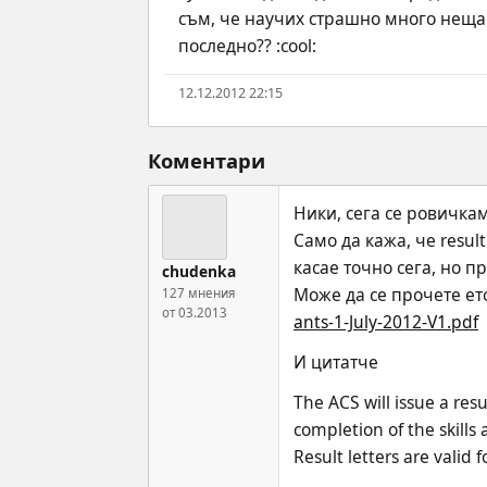
съм, че научих страшно много неща и
последно?? :cool:
12.12.2012 22:15
Коментари
Ники, сега се ровичкам
Само да кажа, че result
касае точно сега, но пр
chudenka
Може да се прочете ето
127 мнения
от 03.2013
ants-1-July-2012-V1.pdf
И цитатче
The ACS will issue a resu
completion of the skills
Result letters are valid 