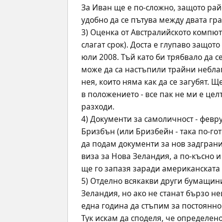
За Иван ще е по-сложно, защото райо
удобно да се пътува между двата гр
3) Оценка от Австралийското компют
слагат срок). Доста е глупаво защото
юли 2008. Тъй като би трябвало да 
може да са настъпили трайни неблаг
нея, които няма как да се загубят. Щ
в положението - все пак не ми е цел
разходи.
4) Документи за самоличност - февр
Бризбън (или Бризбейн - така по-гот
да подам документи за нов задгранич
виза за Нова Зеландия, а по-късно и
ще го запазя заради американската т
5) Отделно всякакви други бумащини
Зеландия, но ако не станат бързо не
една година да стъпим за постоянно
Тук искам да споделя, че определено