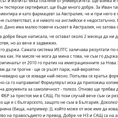
рсът и изпитът бяха платени от университета. Ще взема и 
н тестерски сертификат, ще бъде много добре. За Иван та
иентира и като фармацевт за Австралия, че и при него е с
е съответстват, а и нивото на английски е недостатъчно. 
ко. Дано има малко повече късмет в Австралия, но затова 
а добре беше написала, че остават около 2 месеца да ни д
отвя, но аз вече я задвижих.
 го държа. Самата система ИЕЛТС заличава резултати по-ст
а как. Не мисля че мога да мина с това, че съм го държал
Оригиналът от 2010 го пратих на имиграционните за Нова 
ам да ги трогне - ще се ръсят пари, най-вероятно
З очевидно ще се извади най-лесно. Попълва се кратък фо
есно са го направили! Формулярът иска да приложиш копие 
на документа за самоличност - толкоз. Отново ще трябва 
т ФБР за престоя ми в САЩ. По този случай вече съм си р
 ще е с българското, защото не съм в България. Доколкот
на (баща, например ;)), който може от мое име да извади
во на правосъдието и превод. Добре че НЗ и САЩ са на ан