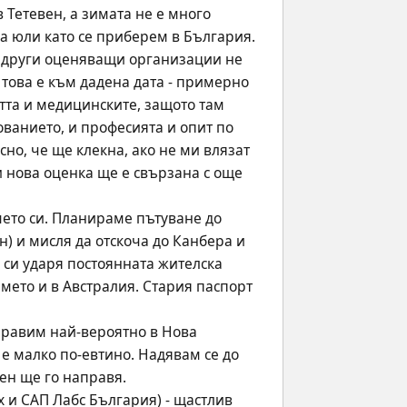
Тетевен, а зимата не е много 
за юли като се приберем в България.
а други оценяващи организации не 
И това е към дадена дата - примерно 
тта и медицинските, защото там 
ванието, и професията и опит по 
сно, че ще клекна, ако не ми влязат 
и нова оценка ще е свързана с още 
ето си. Планираме пътуване до 
) и мисля да отскоча до Канбера и 
 си ударя постоянната жителска 
мето и в Австралия. Стария паспорт 
правим най-вероятно в Нова 
е малко по-евтино. Надявам се до 
мен ще го направя.
 и САП Лабс България) - щастлив 