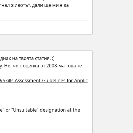
гнал животът, дали ще ми е за 
ах на твоята статия. :)
. Не, че с оценка от 2008-ма това те 
/Skills-Assessment-Guidelines-for-Applic
le” or “Unsuitable” designation at the 