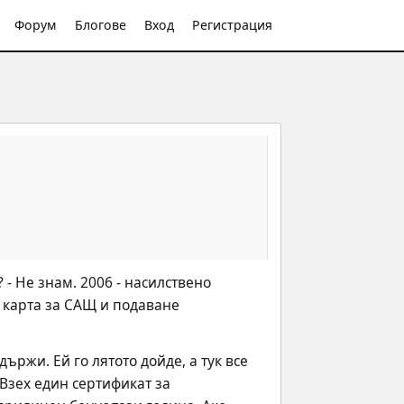
Форум
Блогове
Вход
Регистрация
- Не знам. 2006 - насилствено 
 карта за САЩ и подаване 
ържи. Ей го лятото дойде, а тук все 
Взех един сертификат за 