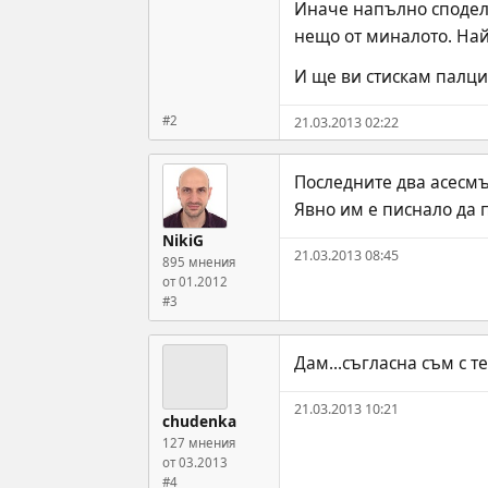
Иначе напълно споделя
нещо от миналото. Най
И ще ви стискам палци. 
#2
21.03.2013 02:22
Последните два асесмън
Явно им е писнало да п
NikiG
21.03.2013 08:45
895 мнения
от 01.2012
#3
Дам...съгласна съм с теб
21.03.2013 10:21
chudenka
127 мнения
от 03.2013
#4