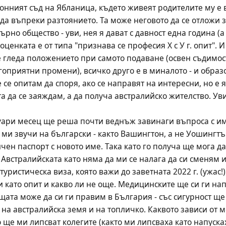
нният съд на Ябланица, където живеят родителите му е в 
ада въпреки разтоянието. Та може неговото да се отложи 
ърно общество - уви, нея я дават с давност една година (
 оценката е от типа "признава се професия Х с У г. опит". 
се гледа положението при самото подаване (освен съдимос
оприятни промени), всичко друго е в миналото - и образо
е се опитам да споря, ако се направят на интересни, но е я
та да се заяждам, а да получа австралийско жителство. Ув
уари месец ще реша почти веднъж завинаги въпроса с им
 ми звучи на български - както Вашингтон, а не Уошингтън
ен паспорт с новото име. Така като го получа ще мога да
 Австралийската като няма да ми се налага да си сменям и
уристическа виза, която важи до заветната 2022 г. (ужас!)
 като опит и какво ли не още. Медицинските ще си ги на
щата може да си ги правим в България - със сигурност ще 
 на австралийска земя и на топличко. Каквото зависи от 
 ще ми липсват колегите (както ми липсваха като напусках