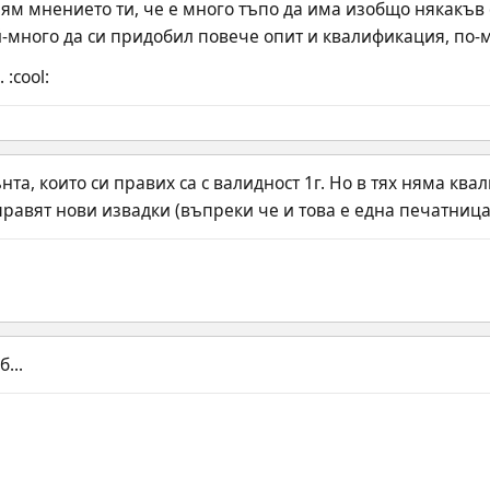
м мнението ти, че е много тъпо да има изобщо някакъв с
-много да си придобил повече опит и квалификация, по-ма
:cool:
та, които си правих са с валидност 1г. Но в тях няма ква
равят нови извадки (въпреки че и това е една печатница 
...