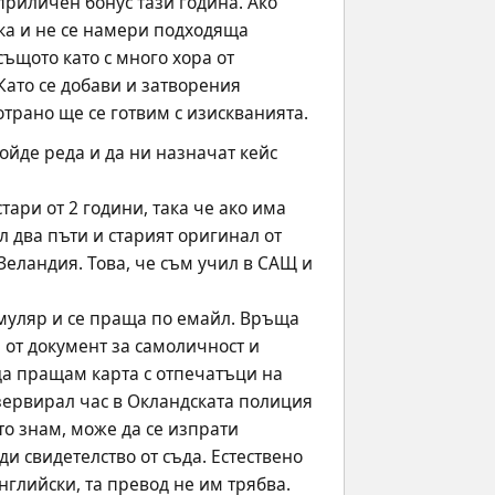
приличен бонус тази година. Ако 
ка и не се намери подходяща 
ъщото като с много хора от 
Като се добави и затворения 
отрано ще се готвим с изискванията.
ойде реда и да ни назначат кейс 
ари от 2 години, така че ако има 
 два пъти и старият оригинал от 
Зеландия. Това, че съм учил в САЩ и 
рмуляр и се праща по емайл. Връща 
от документ за самоличност и 
да пращам карта с отпечатъци на 
езервирал час в Окландската полиция 
о знам, може да се изпрати 
 свидетелство от съда. Естествено 
глийски, та превод не им трябва. 