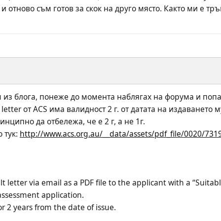
 отново съм готов за скок на друго място. Както ми е тръ
 из блога, понеже до момента наблягах на форума и попадн
 letter от ACS има валидност 2 г. от датата на издаването му
инципно да отбележа, че е 2 г, а не 1г. 
 тук: 
http://www.acs.org.au/__data/assets/pdf_file/0020/7319
lt letter via email as a PDF file to the applicant with a “Suitab
 assessment application.
for 2 years from the date of issue.