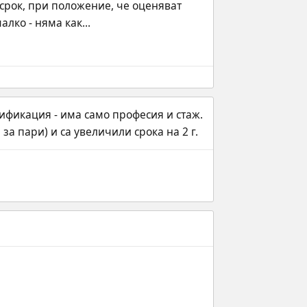
рок, при положение, че оценяват 
лко - няма как...
лификация - има само професия и стаж. 
за пари) и са увеличили срока на 2 г.