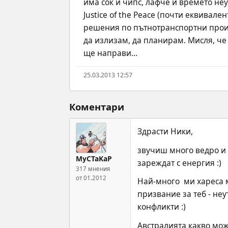
има сок и чипс, лафче и времето неу
Justice of the Peace (почти еквивале
решения по пътнотранспортни произш
да излизам, да планирам. Мисля, че
ще направи...
25.03.2013 12:57
Коментари
Здрасти Ники,
звучиш много ведро и 
MyCTaKaP
зареждат с енергия :)
317 мнения
от 01.2012
Най-много  ми хареса м
призвание за теб - не
конфликти :)
Австралията какво може