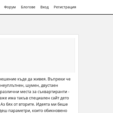
Форум
Блогове
Вход
Регистрация
 решение къде да живея. Въпреки че 
неуплътнен, шумен, двустаен 
различни места за съквартиранти - 
аже има такъв специален сайт дето 
Аз бях от вторите. Идеята ми беше 
адеш параметри, които обикновено 