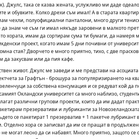
). Джулс, така се казва жената, услужливо ми даде одеал
ите и обувките. Колко дрехи съм имал! А в старата квартир
мам чехли, полуофициални панталони, много други тениски
 да знам че съм ги имал някъде заровени в малкото прет
о хората, имам да сортирам сума ти бумаги, да намеря мя
икденски проект, когато имам 5 дни почивни от университ
ромна стая? Дворчето е много приятно, тихо, с две прасков
ам да закусвам или да пия кафе.
твен живот. Джулс ме заведи и ме представи на асоциата 
ектчета за Графтън - брошура за популяризирането на кв
зеленчуци за собствена консумация и се редуват кой да пол
 самият Окландски университет са много наблизо, студент
лагат различни групови проекти, които да им дадат практи
 пакетирам презервативи и лубриканти за Новозеландскат
където се пакетират 1 презерватив + 1 пакетче лубрикант 
и. Отделно хора се записват да им се пращат в продължен
 не могат лесно да си набавят. Много приятно, защото се