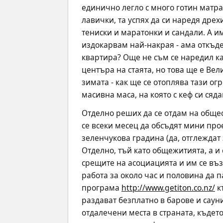
единично легло с много готин матрак
лавички, та успях да си наредя дрех
тениски и маратонки и сандали. А и
издокарвам най-накрая - ама откъде
квартира? Още не съм се наредил кат
центъра на стаята, но това ще е Вел
зимата - как ще се отоплява тази ог
масивна маса, на която с кеф си сяд
Отделно реших да се отдам на общес
се всеки месец да обсъдят мини про
зеленчукова градина (да, отглеждат 
Отделно, тъй като общежитията, а и
срещите на асоциацията и им се въз
работа за около час и половина да
програма 
http://www.getiton.co.nz/
 
раздават безплатно в барове и саун
отдалечени места в страната, където