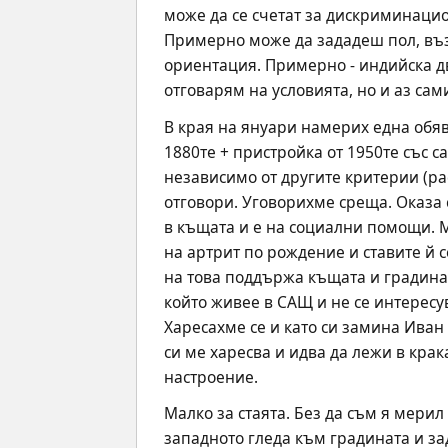
може да се счетат за дискриминацио
Примерно може да зададеш пол, възр
ориентация. Примерно - индийска дв
отговарям на условията, но и аз сами
В края на януари намерих една обява
1880те + пристройка от 1950те със са
независимо от другите критерии (рас
отговори. Уговорихме среща. Оказа с
в къщата и е на социални помощи. М
на артрит по рождение и ставите й с
на това поддържа къщата и градината
който живее в САЩ и не се интересув
Харесахме се и като си замина Иван 
си ме харесва и идва да лежи в крак
настроение.
Малко за стаята. Без да съм я мерил
западното гледа към градината и зад