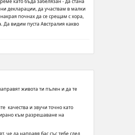
еме като бъда забелязан - да стана 
вени декларации, да участвам в малки 
акрая почнах да се срещам с хора, 
. Да видим пуста Австралия какво 
аправят живота ти пълен и да те 
е  качества и звучи точно като 
тирано към разрешаване на 
, че да направя бас със тебе след 