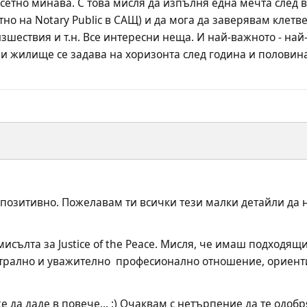
сетно минава. С това мисля да изпълня една мечта след вр
нтно на Notary Public в САЩ) и да мога да заверявам клет
ествия и т.н. Все интересни неща. И най-важното - най-н
 и жилище се задава на хоризонта след година и половина
позитивно. Пожелавам ти всички тези малки детайли да н
исълта за Justice of the Peace. Мисля, че имаш подходящит
утрално и уважително  професионално отношение, ориен
 да даде в повече... :) Очаквам с нетърпение да те одобрят