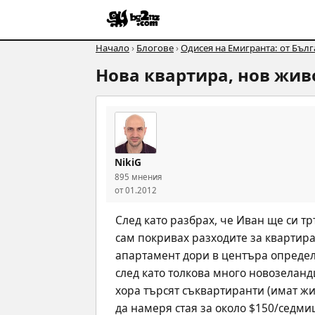
Начало
›
Блогове
›
Одисея на Емигранта: от Бъл
Нова квартира, нов жив
NikiG
895 мнения
от 01.2012
След като разбрах, че Иван ще си т
сам покривах разходите за квартира
апартамент дори в центъра определе
след като толкова много новозеланд
хора търсят съквартиранти (имат жи
да намеря стая за около $150/седми