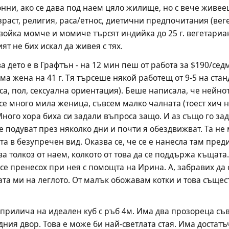
нни, ако се дава под наем цяло жилище, но с вече живее
аст, религия, раса/етнос, диетични предпочитания (вегет
ойка момче и момиче търсят индийка до 25 г. вегетариан
ят не бих искал да живея с тях.
 дето е в Графтън - на 12 мин пеш от работа за $190/седм
ма жена на 41 г. Тя търсеше някой работещ от 9-5 на станд
а, пол, сексуална ориентация). Беше написала, че нейното 
е много мила женица, съвсем малко чалната (тоест хич не
ного хора биха си задали въпроса защо. И аз също го зад
е подуват през няколко дни и почти я обездвижват. Та не 
 в безупречен вид. Оказва се, че се е нанесла там преди 1
а толкоз от наем, колкото от това да се поддържа къщата.
се пренесох при нея с помощта на Ирина. А, забравих да с
ата ми на леглото. От малък обожавам котки и това същес
 прилича на идеален куб с ръб 4м. Има два прозореца съв
ния двор. Това е може би най-светлата стая. Има достатъч