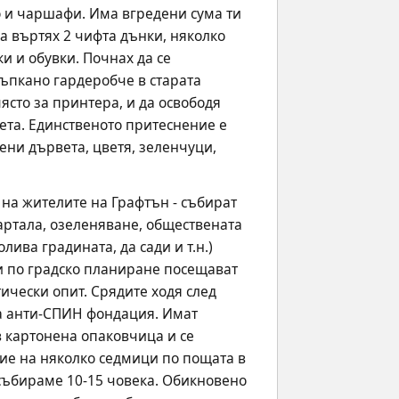
о и чаршафи. Има вгредени сума ти 
а въртях 2 чифта дънки, няколко 
 и обувки. Почнах да се 
ъпкано гардеробче в старата 
сто за принтера, и да освободя 
ета. Единственото притеснение е 
ени дървета, цветя, зеленчуци, 
на жителите на Графтън - събират 
артала, озеленяване, обществената 
ива градината, да сади и т.н.) 
и по градско планиране посещават 
чески опит. Срядите ходя след 
а анти-СПИН фондация. Имат 
в картонена опаковчица и се 
ие на няколко седмици по пощата в 
 събираме 10-15 човека. Обикновено 