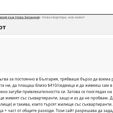
гария към Нова Зеландия
› Нова квартира, нов живот
от
ръгва за постоянно в България, трябваше бързо да взема
та ни, да плащаш близо $410/седмица и да живееш сам в 
но загуби привлекателността си. Затова се поогледах на 
ци живеят със съквартиранти, защо и аз да не пробвам. Д
лище) и такива, които търсят жилище със съквартиранти. 
ца + част от общите разходи. Този сайт разрешава да зад