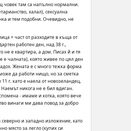
щ човек там са напълно нормални. 
арианство, халал), сексуална 
ка и тем подобни. Очевидно, не 
ица + част от разходите в къща от 
артен работен ден, над 38 г., 
не е квартира, а дом. Писах й и тя 
 е чалната), която живее по цял ден 
адох. Жената е с много тежка форма 
може да работи нищо, но за сметка 
1 г. като е наела от новозеландец, 
 Наемът никога не е бил вдиган. 
помена - имаме и котка, която вече 
тво винаги ми дава повод за добро 
 северно и западно изложение, като 
но място за легло (купих си 