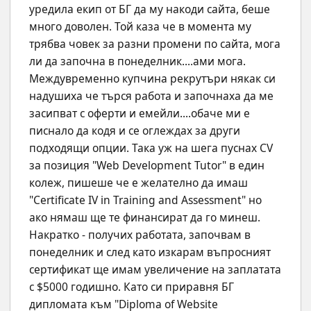
уредила екип от БГ да му накоди сайта, беше 
много доволен. Той каза че в момента му 
трябва човек за разни промени по сайта, мога 
ли да започна в понеделник....ами мога. 
Междувременно купчина рекрутъри някак си 
надушиха че търся работа и започнаха да ме 
засипват с оферти и емейли....обаче ми е 
писнало да кодя и се оглеждах за други 
подходящи опции. Така уж на шега пуснах CV 
за позиция "Web Development Tutor" в един 
колеж, пишеше че е желателно да имаш 
"Certificate IV in Training and Assessment" но 
ако нямаш ще те финансират да го минеш. 
Накратко - получих работата, започвам в 
понеделник и след като изкарам въпросният 
сертификат ще имам увеличение на заплатата 
с $5000 годишно. Като си приравня БГ 
дипломата към "Diploma of Website 