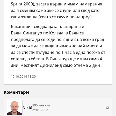
Sprint 2000), засега върви и имам намерения 
да я сменям само ако се счупи или след като 
купя жилище (което се случи по-напред)
Ваканции - следващата планирана е 
Бали+Сингапур по Коледа, в Бали се 
предполага да се седи по 2 дни във всеки град 
за да може да се види възможно най-много и 
да се спести пътуване по 1 час в една посока от 
хотела до обекта. В Сингапур ще имам само 4 
дни, местният Дисниленд само отнема 2 дни
15.10.2014 18:30
Коментари
895 мнения
NikiG
#2
от 01.2012