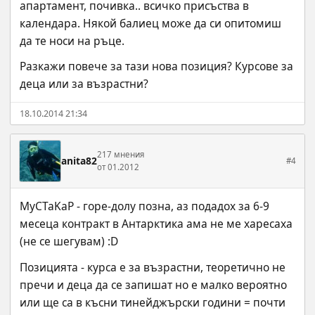
апартамент, почивка.. всичко присъства в 
календара. Някой балиец може да си опитомиш 
да те носи на ръце.
Разкажи повече за тази нова позиция? Курсове за 
деца или за възрастни?
18.10.2014 21:34
217 мнения
anita82
#4
от 01.2012
MyCTaKaP - горе-долу позна, аз подадох за 6-9 
месеца контракт в Антарктика ама не ме харесаха 
(не се шегувам) :D
Позицията - курса е за възрастни, теоретично не 
пречи и деца да се запишат но е малко вероятно 
или ще са в късни тинейджърски години = почти 