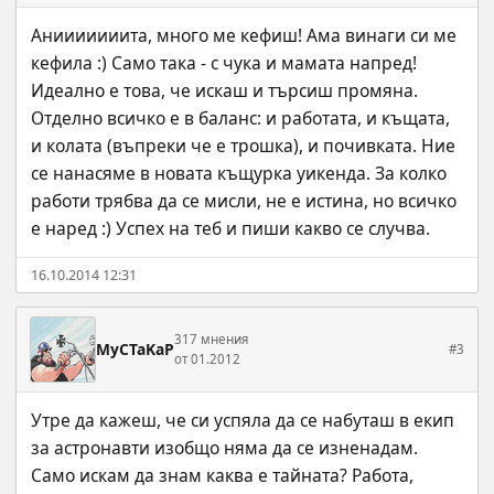
Анииииииита, много ме кефиш! Ама винаги си ме 
кефила :) Само така - с чука и мамата напред! 
Идеално е това, че искаш и търсиш промяна. 
Отделно всичко е в баланс: и работата, и къщата, 
и колата (въпреки че е трошка), и почивката. Ние 
се нанасяме в новата къщурка уикенда. За колко 
работи трябва да се мисли, не е истина, но всичко 
е наред :) Успех на теб и пиши какво се случва.
16.10.2014 12:31
317 мнения
MyCTaKaP
#3
от 01.2012
Утре да кажеш, че си успяла да се набуташ в екип 
за астронавти изобщо няма да се изненадам. 
Само искам да знам каква е тайната? Работа, 