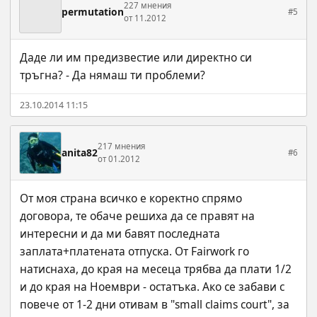
227 мнения
permutation
#5
от 11.2012
Даде ли им предизвестие или директно си 
тръгна? - Да нямаш ти проблеми?
23.10.2014 11:15
217 мнения
anita82
#6
от 01.2012
От моя страна всичко е коректно спрямо 
договора, те обаче решиха да се правят на 
интересни и да ми бавят последната 
заплата+платената отпуска. От Fairwork го 
натиснаха, до края на месеца трябва да плати 1/2 
и до края на Ноември - остатъка. Ако се забави с 
повече от 1-2 дни отивам в "small claims court", за 