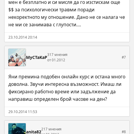
мен е безплатно и си мисля да го изстискам още 
$$ за психологически травми поради 
некоректното му отношение. Дано не се налага че 
не ми се занимава с глупости....
23.10.2014 20:14
317 мнения
MyCTaKaP
#7
от 01.2012
Яни премина подобен онлайн курс и остана много 
доволна. Звучи интересна възможност. Имаш ли 
фиксирано работно време или задължение да 
направиш определен брой часове на ден?
29.10.2014 11:53
217 мнения
anita82
#8