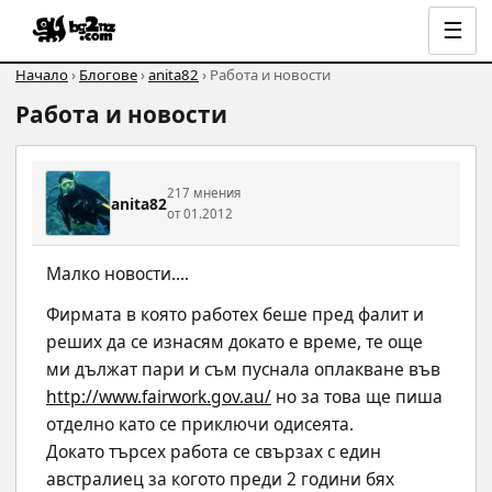
☰
Начало
›
Блогове
›
anita82
› Работа и новости
Работа и новости
217 мнения
anita82
от 01.2012
Малко новости....
Фирмата в която работех беше пред фалит и 
реших да се изнасям докато е време, те още 
ми дължат пари и съм пуснала оплакване във 
http://www.fairwork.gov.au/
 но за това ще пиша 
отделно като се приключи одисеята. 
Докато търсех работа се свързах с един 
австралиец за когото преди 2 години бях 