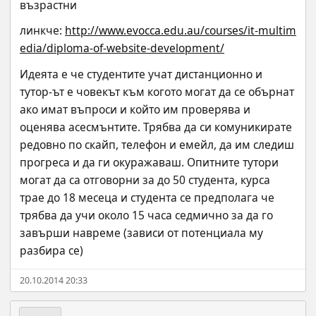
възрастни
линкче: 
http://www.evocca.edu.au/courses/it-multim
edia/diploma-of-website-development/
Идеята е че студентите учат дистанционно и 
тутор-ът е човекът към когото могат да се обърнат 
ако имат въпроси и който им проверява и 
оценява асесмънтите. Трябва да си комуникирате 
редовно по скайп, телефон и емейл, да им следиш 
прогреса и да ги окуражаваш. Опитните тутори 
могат да са отговорни за до 50 студента, курса 
трае до 18 месеца и студента се предполага че 
трябва да учи около 15 часа седмично за да го 
завърши навреме (зависи от потенциала му 
разбира се)
20.10.2014 20:33