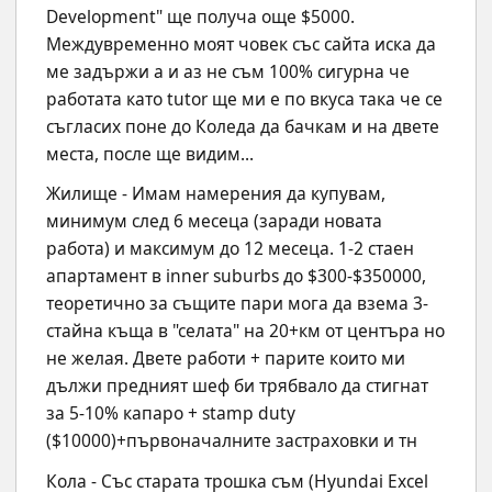
Development" ще получа още $5000. 
Междувременно моят човек със сайта иска да 
ме задържи а и аз не съм 100% сигурна че 
работата като tutor ще ми е по вкуса така че се 
съгласих поне до Коледа да бачкам и на двете 
места, после ще видим...
Жилище - Имам намерения да купувам, 
минимум след 6 месеца (заради новата 
работа) и максимум до 12 месеца. 1-2 стаен 
апартамент в inner suburbs до $300-$350000, 
теоретично за същите пари мога да взема 3-
стайна къща в "селата" на 20+км от центъра но 
не желая. Двете работи + парите които ми 
дължи предният шеф би трябвало да стигнат 
за 5-10% капаро + stamp duty 
($10000)+първоначалните застраховки и тн
Кола - Със старата трошка съм (Hyundai Excel 