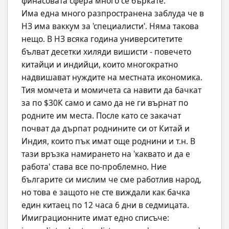
финасовата сфера много се бъркате.
Има една много разпространена заблуда че в 
НЗ има ваккум за 'специалисти'. Няма такова 
нещо. В НЗ всяка година университетите 
бълват десетки хиляди вишисти - повечето 
китайци и индийци, които многократно 
надвишават нуждите на местната икономика. 
Тия момчета и момичета са навити да бачкат 
за по $30К само и само да не ги върнат по 
родните им места. После като се закачат 
почват да дърпат роднините си от Китай и 
Индия, които пък имат още роднини и т.н. В 
тази връзка намирането на 'каквато и да е 
работа' става все по-проблемно. Ние 
българите си мислим че сме работлив народ, 
но това е защото не сте виждали как бачка 
един китаец по 12 часа 6 дни в седмицата.
Имиграционните имат едно списъче: 