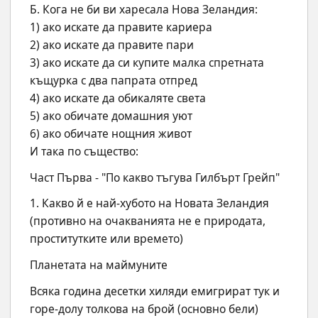
Б. Кога не би ви харесала Нова Зеландия:
1) ако искате да правите кариера
2) ако искате да правите пари
3) ако искате да си купите малка спретната 
къщурка с два папрата отпред
4) ако искате да обикаляте света
5) ако обичате домашния уют
6) ако обичате нощния живот
И така по същество:
Част Първа - "По какво тъгува Гилбърт Грейп"
1. Какво й е най-хубото на Новата Зеландия 
(противно на очакванията не е природата, 
проститутките или времето)
Планетата на маймуните
Всяка година десетки хиляди емигрират тук и 
горе-долу толкова на брой (основно бели) 