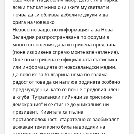
всеки път кат мина очичките му светват и 
почва да си облизва дебелите джуки и да 
орига на човешко.
Незвестно защо, но информацията за Нова 
Зеландия разпространявана по форуми в 
много отношения дава изкривена представа 
(поне изкривена спрямо моите впечатления). 
Още по изкривена е официалната статистика 
или информацията от новозеландски медии. 
Да поясня: за българина няма по-голяма 
радост от това да си наплюе родината особено 
пред чужденци: като се почне с редовия член 
в клуба "Тутракански пийняци за християн-
демокрация" и се стигне до уникалния ни 
президент.  Кивитата са пълна 
противоположност:  старателно се заобикалят 
всякакви теми които биха навредили на 