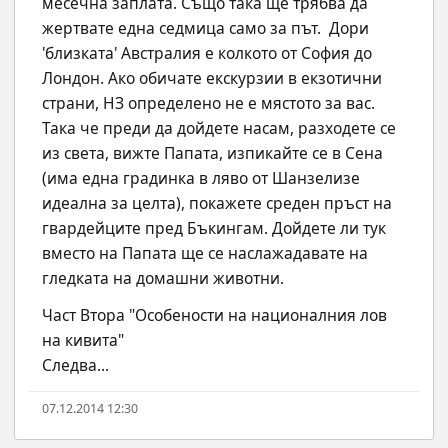
месечна заплата. Също така ще трябва да 
жертвате една седмица само за път.  Дори 
'близката' Австралия е колкото от София до 
Лондон. Ако обичате екскурзии в екзотични 
страни, НЗ определено не е мястото за вас. 
Така че преди да дойдете насам, разходете се 
из света, вижте Папата, изпикайте се в Сена 
(има една градинка в ляво от Шанзелизе 
идеална за целта), покажете среден пръст на 
гвардейците пред Бъкингам. Дойдете ли тук 
вместо на Папата ще се наслажадавате на 
гледката на домашни животни.
Част Втора "Особености на националния лов 
на кивита"
Следва...
07.12.2014 12:30