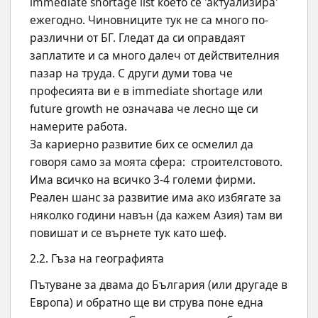
immediate shortage list което се 'актуализира' 
ежегодно. Чиновниците тук не са много по-
различни от БГ. Гледат да си оправдаят 
заплатите и са много далеч от действителния 
пазар на труда. С други думи това че 
професията ви е в immediate shortage или 
future growth не означава че лесно ще си 
намерите работа.
За кариерно развитие бих се осмелил да 
говоря само за моята сфера:  строителстовото. 
Има всичко на всичко 3-4 големи фирми. 
Реален шанс за развитие има ако избягате за 
няколко години навън (да кажем Азия) там ви 
повишат и се върнете тук като шеф.
2.2. Гъза на географията
Пътуване за двама до България (или другаде в 
Европа) и обратно ще ви струва поне една 