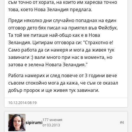
съм точно от хората, на които им харесва точно 
това, което Нова Зеландия предлага.
Преди няколко дни случайно попаднах на един 
отговор дето бях писал на приятел във Фейсбук. 
Та той ме питаше най-общо как е в Нова 
Зеландия. Цитирам отговора си: "Страхотно е! 
Само работа да си намеря и мога да живея тук 
завинаги :) вали много при нас в момента, но 
затова е зелена Новата Зеландия."
Работа намерих и след повече от 3 години вече 
съвсем спокойно мога да кажа, че съм се оказал 
добър пророк и ще живея тук завинаги.
10.12.2014 08:19
177 мнения
sipirumi
#4
от 03.2013