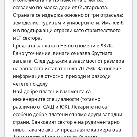
осезаемо по-малка дори от българската. 
Страната се издържа основно от три отрасъла: 
земеделие, туризъм и университети. Има хляб 
и в поддържащи отрасли като строителството 
и IT сектора.
Средната заплата в НЗ по спомени е $37К. 
Едно уточнение: винаги се казва брутната 
заплата. След удръжки в завсимост от размера 
на заплатата истават около 70-75%. За повече 
информация относно  приходи и разходи 
четете по-долу.
Най-добре платени в момента са 
инженерните специалности (тотално 
различно от САЩ и ЮК). Лекарите не са 
особено добре платени спрямо други западни 
страни. Банковият сектор е на рудиментарно 
ниво, така че ако си представяте кариера във 