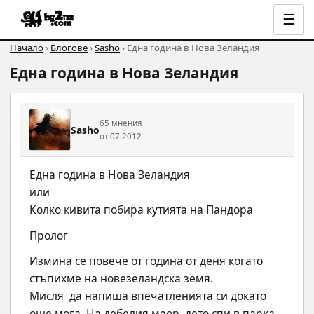
☰
Начало
›
Блогове
›
Sasho
› Една година в Нова Зеландия
Една година в Нова Зеландия
65 мнения
Sasho
от 07.2012
Една година в Нова Зеландия
или
Колко кивита побира кутията на Пандора
Пролог
Измина се повече от година от деня когато 
стъпихме на новезеландска земя.
Мисля  да напиша впечатленията си докато 
още мога. На дебелия маор, дето спи в парка, 