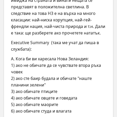
имиджа на страната и винаги нещата се 
представят в положителна светлина. В 
следствие на това НЗ е на върха на много 
класации: най-ниска корупция, най-гей-
френдли нация, най-чиста природа и т.н. Дали 
е така: ще разберете ако прочетете нататък.
Executive Summary  (така ме учат да пиша в 
службата):
А. Кога би ви харесала Нова Зеландия:
1) ако не обичате да се чувствате втора ръка 
човек
2) ако сте баир будала и обичате "наште 
планини зелени"
3) ако обичате птиците
4) ако обичате овцете и говедата
5) ако обичате маорите
6) ако обичате студа и влагата