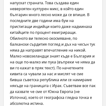
напускат страната. Това създава един 
невероятен културен микс, в който един 
българин много лесно може да се впише. В 
последните две години има бум на 
пристигащи индийци които даже надминаха 
китайците по процент емигриращи.
Обилното ви телесно окосмяване, по 
балкански сърдития поглед и дъх на чесън тук 
няма да направят впечатление на никой. 
Малко новозеландци знаят къде е България и 
на още по-малко им пука (въпреки че няма да 
ви го кажат в пряк текст). По начетените 
кивита са чували за нас и мислят че сме 
бивша съветска република или се намираме 
някъде на границата с Ирак. Съветвам все пак 
да казвате че сме от Южна Европа (не 
Източна), което от географска гледна точка е 
абсолютна истина.