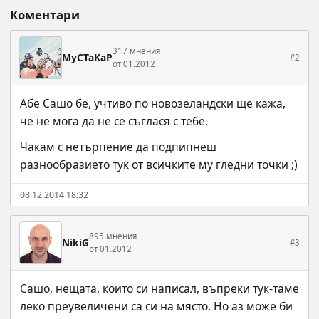
Коментари
317 мнения
MyCTaKaP
#2
от 01.2012
Абе Сашо бе, учтиво по новозеландски ще кажа, 
че не мога да не се съглася с тебе.
Чакам с нетърпение да подпипнеш 
разнообразието тук от всичките му гледни точки ;)
08.12.2014 18:32
895 мнения
NikiG
#3
от 01.2012
Сашо, нещата, които си написал, въпреки тук-таме 
леко преувеличени са си на място. Но аз може би 