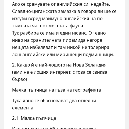
Ако се срамувате от английския си: недейте. 
Славяно-циганската замазка в говора ви ще се 
изгуби всред маймуно-английския на по-
тъмната част от местната фауна.
Тук разбира се има и един нюанс. От едно 
ниво на хранителната пирамида нагоре 
нещата избеляват и там никой не толерира 
лош английски или миришещи подмишници.
2. Какво й е най-лошото на Нова Зеландия 
(ами не е лошия интернет, с това се свиква 
бързо)
Малка пъпчица на гъза на географията
Тука явно се обосновават два отделни 
елемента:
2.1. Малка пъпчица
Икономиката на НЗ наистина е малка, 