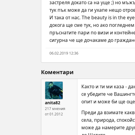
застреля докато са на уще ;) но мъж
тук пък може да ги ухапе нещо отров
И така от нас. The beauty is in the 
докога ще сме тук, но ако погледне
пръснатите пари по визи и контейнер
сигурна че ще дочакаме до гражданс
06.02.2019 12:36
Коментари
Както и ти ми каза - д
се убедите че Вашингто
опит и може би ще оце
anita82
217 мнения
Преди да взимате какв
от 01.2012
села, природа, спокой
може да намерите друг