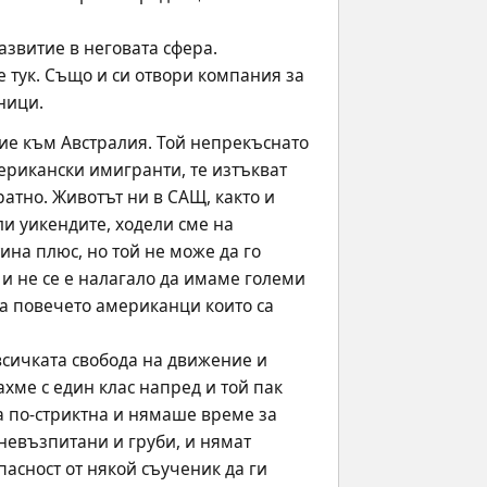
азвитие в неговата сфера. 
 тук. Също и си отвори компания за 
ници.
ие към Австралия. Той непрекъснато 
ерикански имигранти, те изтъкват 
атно. Животът ни в САЩ, както и 
и уикендите, ходели сме на 
на плюс, но той не може да го 
и не се е налагало да имаме големи 
а повечето американци които са 
сичката свобода на движение и 
хме с един клас напред и той пак 
а по-стриктна и нямаше време за 
 невъзпитани и груби, и нямат 
асност от някой съученик да ги 