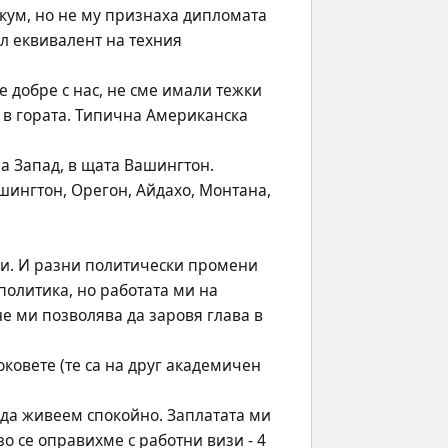
кум, но не му признаха дипломата 
л еквивалент на техния 
 добре с нас, не сме имали тежки 
в гората. Типична Американска 
а Запад, в щата Вашингтон. 
шингтон, Орегон, Айдахо, Монтана, 
. И разни политически промени 
олитика, но работата ми на 
е ми позволява да заровя глава в 
ковете (те са на друг академичен 
 да живеем спокойно. Заплатата ми 
 се оправихме с работни визи - 4 