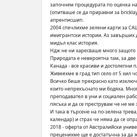
започнем процедурата по оценка на 
(опитваше се да приравни за brickla
апрентисшип. 
2004 спечлихме зелени карти за САЩ
имигрантски истории. Аз завърших д
мидъл клас история. 
Ндж не ни харесваше много защото н
Природата е невероятна там, за две
Канада - все красиви и достолепни п
Живеехме в град тип село от 5 хил ч
Всичко беше прекрасно като изклю
които непрекъснато ми бодяха. Мног
преподавател в уни и социален рабо
пясъка и да се преструвам че не ме з
И така в търсене на по-зелена трева
календар) и страх че няма да се опр
2018 - оферта от Австралийски униве
преценихме ще е достатъчна за да ж