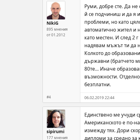
Руми, добре сте. Да не
й се подчиниш и да я и
проблеми, но като цял
NikiG
автоматично жител и н
895 мнения
от 01.2012
като местен. И след 2
надявам мъжът ти да не
Колкото до образование
държавни (братчето ми
80те... Иначе образова
възможности. Отделно,
безплатни.
#4
06.02.2019 22:44
Единствено ме учуди с
Американското е по-на
измежду тях. Дори ско
sipirumi
дипломи за средно за 
177 мнения