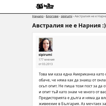
Начало
›
Блогове
›
sipirumi
› Австралия не е Нарни
Австралия не е Нарния :)
sipirumi
177 мнения
от 03.2013
Това ми каза една Американка като 
обаче, че няма как да знаеш от онлай
скъп опит. Не пиша този пост за да
и опит тъй като знам че много от ва
Предисторията е дълга и няма да вл
живеехме в България. Аз мечтаех за