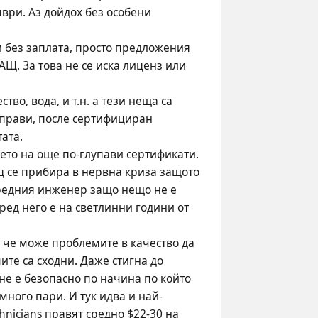
ври. Аз дойдох без особени 
 без заплата, просто предложения 
Щ. За това не се иска лиценз или 
о, вода, и т.н. а тези неща са 
 прави, после сертифициран 
ата. 
ето на още по-глупави сертификати. 
ц се прибира в нервна криза защото 
редния инженер защо нещо не е 
ред него е на светлинни години от 
 че може проблемите в качество да 
те са сходни. Даже стигна до 
не е безопасно по начина по който 
много пари. И тук идва и най-
nicians правят средно $22-30 на 