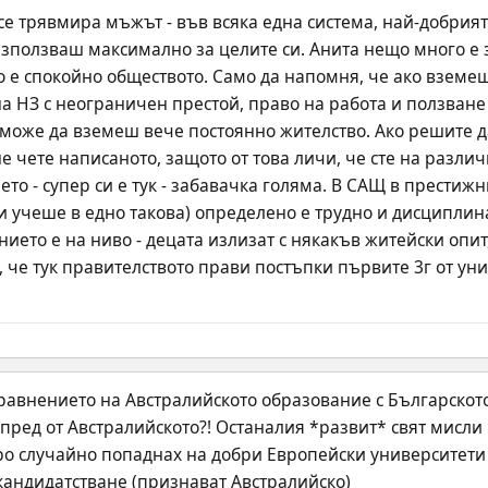
 се трявмира мъжът - във всяка една система, най-добрият
зползваш максимално за целите си. Анита нещо много е за
о е спокойно обществото. Само да напомня, че ако вземеш
а НЗ с неограничен престой, право на работа и ползване
 г може да вземеш вече постоянно жителство. Ако решите д
 чете написаното, защото от това личи, че сте на различн
то - супер си е тук - забавачка голяма. В САЩ в престиж
 учеше в едно такова) определено е трудно и дисциплинат
нието е на ниво - децата излизат с някакъв житейски опит,
 че тук правителството прави постъпки първите 3г от унив
равнението на Австралийското образование с Българското 
пред от Австралийското?! Останалия *развит* свят мисли
ро случайно попаднах на добри Европейски университети
кандидатстване (признават Австралийско)