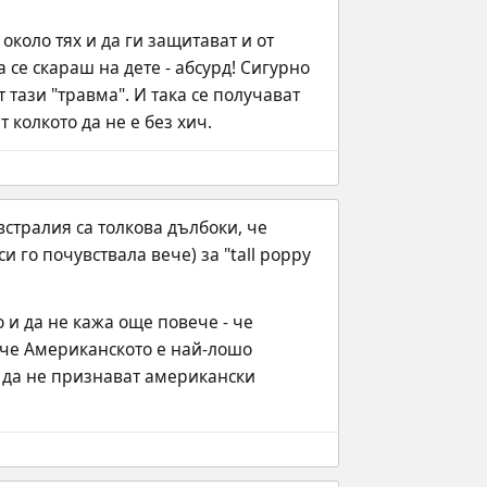
около тях и да ги защитават и от 
 се скараш на дете - абсурд! Сигурно 
тази "травма". И така се получават 
колкото да не е без хич.
стралия са толкова дълбоки, че 
 го почувствала вече) за "tall poppy 
и да не кажа още повече - че 
 че Американското е най-лошо 
 да не признават американски 