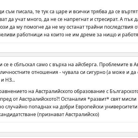
и съм писала, те тук са царе и всички трябва да се въртят 
ат да учат много, да не се напрегнат и стресират. А пък да
зи да му помогне да не му останат трайни последствия от 
ливи работници на които не им дреме за нищо и работят 
 се е сблъскал само с върха на айсберга. Проблемите в Ав
ичностните отношения - чувала си сигурно (а може и да си
и НЗ...
равнението на Австралийското образование с Българското 
пред от Австралийското?! Останалия *развит* свят мисли
ро случайно попаднах на добри Европейски университети
кандидатстване (признават Австралийско)