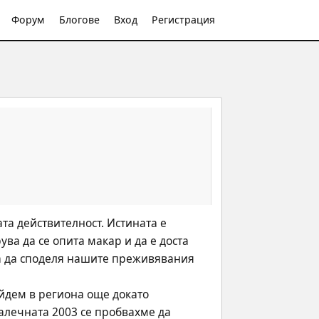
Форум
Блогове
Вход
Регистрация
а действителност. Истината е 
ва да се опита макар и да е доста 
за да споделя нашите преживявания 
йдем в региона още докато 
алечната 2003 се пробвахме да 