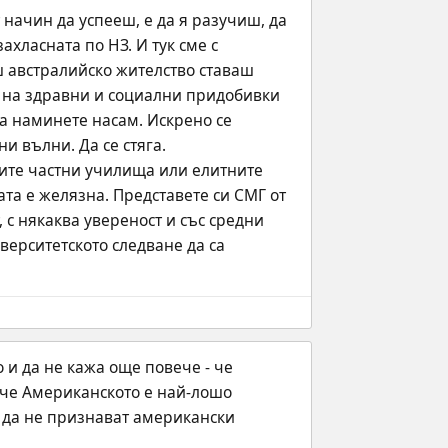
 начин да успееш, е да я разучиш, да 
хласната по НЗ. И тук сме с 
 австралийско жителство ставаш 
 на здравни и социални придобивки 
а наминете насам. Искрено се 
и вълни. Да се стяга.
ните частни училища или елитните 
а е желязна. Представете си СМГ от 
 с някаква увереност и със средни 
ерситетското следване да са 
и да не кажа още повече - че 
 че Американското е най-лошо 
 да не признават американски 