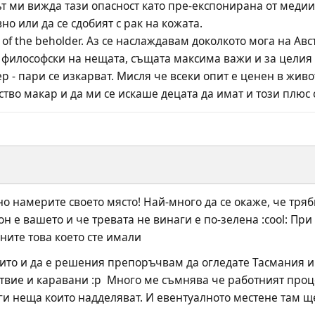
ът ми вижда тази опасност като пре-експонирана от медии
но или да се сдобият с рак на кожата. 
eye of the beholder. Аз се наслаждавам доколкото мога на Ав
м философски на нещата, същата максима важи и за целия 
 - пари се изкарват. Мисля че всеки опит е ценен в живот
тво макар и да ми се искаше децата да имат и този плюс 
ано намерите своето място! Най-много да се окаже, че тряб
н е вашето и че тревата не винаги е по-зелена :cool: Пр
ните това което сте имали
ито и да е решения препоръчвам да огледате Тасмания и Н
ствие и каравани :p  Много ме съмнява че работният проц
и неща които надделяват. И евентуалното местене там ще 