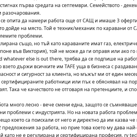
стигнах първа средата на септември. Семейството - декем
и разочарования. 
се опита да намери работа още от САЩ и имаше 3 оферти
то дойде на място. Той е техник/механик по каравани от СА
олемите проблеми.
ирана също, но тъй като караваните имат газ, електричеств
поне във Виктория), той не може да ги оправя или ако го
 and whatever else is out there, трябва да се подпише на работ
о взето държи всичките им TAFE уща в бизнеса с раздаван
пасност и сигурност за клиента, но мъжът ми от един месе
а сертифицираните работници или пък е обяснявал на по
аят. Така че качеството не отговаря на претенциите, и спо
ота много лесно - вече смени една, защото се съмняваше
емни проблеми с индустрията. Но на новата работа проблеми
що което са поискали от него и директно да им казва че 
 предложения за работа, но прие това което му дава най-
ъй като не е регулирана и сертифицирана професия, rv tech