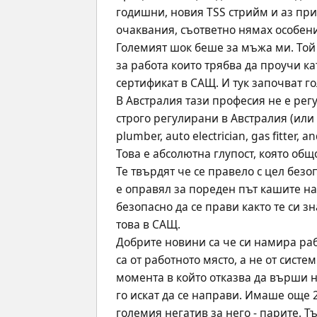
годишни, новия TSS стрийм и аз при
очаквания, съответно нямах особен
Големият шок беше за мъжа ми. Той 
за работа които трябва да проучи ка
сертификат в САЩ. И тук започват г
В Австралия тази професия не е регул
строго регулирани в Австралия (или 
plumber, auto electrician, gas fitter,
Това е абсолютна глупост, която общ
Те твърдят че се правело с цел безо
е оправял за пореден път кашите н
безопасно да се прави както те си зн
това в САЩ. 
Добрите новини са че си намира раб
са от работното място, а не от сист
момента в който отказва да върши не
го искат да се направи. Имаше още 2
големия негатив за него - парите. Т