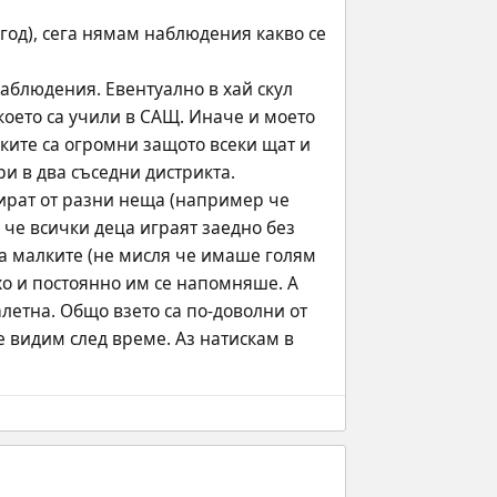
год), сега нямам наблюдения какво се 
наблюдения. Евентуално в хай скул 
което са учили в САЩ. Иначе и моето 
ите са огромни защото всеки щат и 
и в два съседни дистрикта. 
кират от разни неща (например че 
 че всички деца играят заедно без 
ца малките (не мисля че имаше голям 
хо и постоянно им се напомняше. А 
летна. Общо взето са по-доволни от 
 видим след време. Аз натискам в 