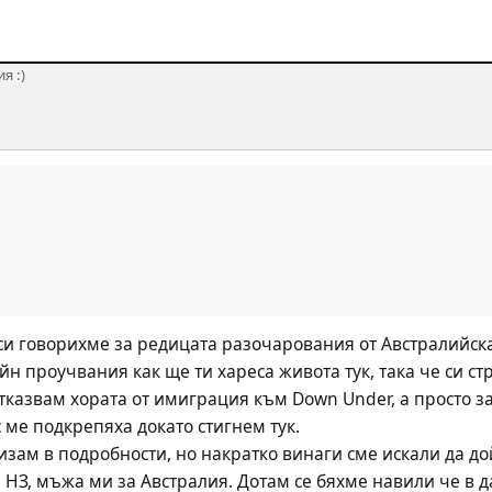
я :)
си говорихме за редицата разочарования от Австралийскат
н проучвания как ще ти хареса живота тук, така че си стру
 отказвам хората от имиграция към Down Under, а просто 
с ме подкрепяха докато стигнем тук. 
изам в подробности, но накратко винаги сме искали да до
 НЗ, мъжа ми за Австралия. Дотам се бяхме навили че в д