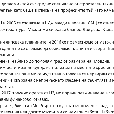
дипломи - той със средно специално от строителен техни
yer тъй като беше в списъка на професиите) тъй като няма
 и 2005 се озовахме в НДж млади и зелени. САЩ се отнесе
окторантура. Мъжът ми си разви бизнес. Две деца. Къща 
и липсваха планините, и 2016 се преместихме от Изток н
 години не се спряхме да обикаляме планини и езера - Ва
ланини. 
овека, наблизо до по-голям град от размера на Пловдив. 
чим религиозния фундаментализъм на местните християни
о хора все още ми се чудят защо толкова се нервирам от п
тник е свързана с непрекъснато следене на събитията и н
асягат. 
, 2017 получих оферта от НЗ, но поради разминаване в сро
авим финансово, отказах. 
рситет, близо до Мелбърн, но в достатъчно малък град за
ивеем на нея докато мъжът ми си намери работа. Набързо