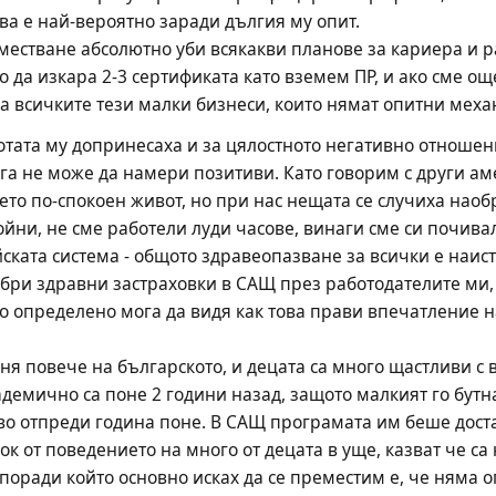
ова е най-вероятно заради дългия му опит. 
еместване абсолютно уби всякакви планове за кариера и р
да изкара 2-3 сертификата като вземем ПР, и ако сме още
за всичките тези малки бизнеси, които нямат опитни меха
тата му допринесаха и за цялостното негативно отношен
ега не може да намери позитиви. Като говорим с други ам
то по-спокоен живот, но при нас нещата се случиха наобр
йни, не сме работели луди часове, винаги сме си почивал
ката система - общото здравеопазване за всички е наисти
бри здравни застраховки в САЩ през работодателите ми, 
о определено мога да видя как това прави впечатление н
 повече на българското, и децата са много щастливи с в
демично са поне 2 години назад, защото малкият го бутна
иво отпреди година поне. В САЩ програмата им беше дост
ок от поведението на много от децата в уще, казват че са
поради който основно исках да се преместим е, че няма оп