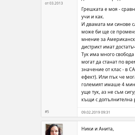
от 03.2013
Грешката е моя - сравн
учи и как. 
И двамата ми синове са
може би ще се променят
мнение за Американско
дистрикт имат достатъ
Тук има много свобода 
могат да станат по вре
значение от клас - в С
ефект). Или пък че мог
големият имаше 4 мин 
уще тук, аз не съм си
къщи с допълнителна 
#5
09.02.2019 09:31
Ники и Анита,