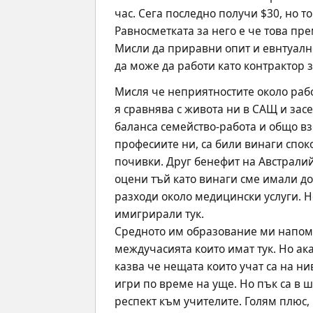
час. Сега последно получи $30, но т
Равносметката за него е че това пр
Мисли да приравни опит и евнтуално 
да може да работи като контрактор 
Мисля че неприятностите около рабо
я сравнява с живота ни в САЩ и зас
баланса семейство-работа и общо взе
професиите ни, са били винаги споко
почивки. Друг бенефит на Австралийс
оцени тъй като винаги сме имали до
разходи около медицински услуги. Н
имигрирали тук. 
Средното им образование ми напомня
междучасията които имат тук. Но ака
казва че нещата които учат са на н
игри по време на уще. Но пък са в ш
респект към учителите. Голям плюс, 