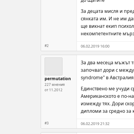
до Щатите
За децата мисля и пред
сянката им. И не им дав
ще викнат екип психоло
некомпетентните мързе
#2
06.02.2019 16:00
За два месеца мъжът ти
започват дори с междул
syndrome" в Австралия 
permutation
227 мнения
Единствено ме учуди с
от 11.2012
Американското е по-на
измежду тях. Дори ско
дипломи за средно за 
#3
06.02.2019 21:32