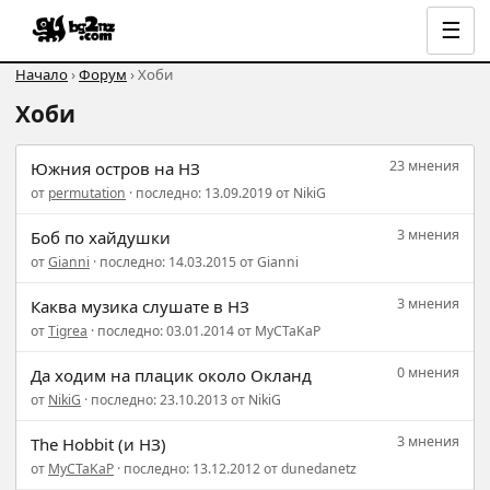
☰
Начало
›
Форум
› Хоби
Хоби
23 мнения
Южния остров на НЗ
от
permutation
· последно: 13.09.2019 от NikiG
3 мнения
Боб по хайдушки
от
Gianni
· последно: 14.03.2015 от Gianni
3 мнения
Каква музика слушате в НЗ
от
Tigrea
· последно: 03.01.2014 от MyCTaKaP
0 мнения
Да ходим на плацик около Окланд
от
NikiG
· последно: 23.10.2013 от NikiG
3 мнения
The Hobbit (и НЗ)
от
MyCTaKaP
· последно: 13.12.2012 от dunedanetz