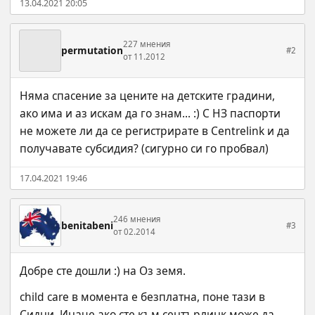
13.04.2021 20:05
227 мнения
permutation
#2
от 11.2012
Няма спасение за цените на детските градини, 
ако има и аз искам да го знам... :) С НЗ паспорти 
не можете ли да се регистрирате в Centrelink и да 
получавате субсидия? (сигурно си го пробвал)
17.04.2021 19:46
246 мнения
benitabeni
#3
от 02.2014
Добре сте дошли :) на Оз земя.
child care в момента е безплатна, поне тази в 
Сидни. Иначе ако сте към сентърлинк може да 