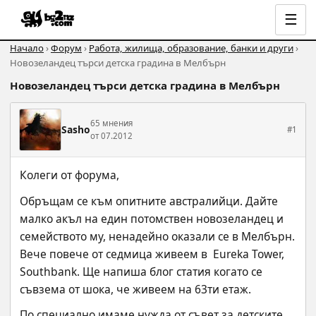
☰
Начало
›
Форум
›
Работа, жилища, образование, банки и други
›
Новозеландец търси детска градина в Мелбърн
Новозеландец търси детска градина в Мелбърн
65 мнения
Sasho
#1
от 07.2012
Колеги от форума,
Обръщам се към опитните австралийци. Дайте 
малко акъл на един потомствен новозеландец и 
семейството му, ненадейно оказали се в Мелбърн.
Вече повече от седмица живеем в  Eureka Tower, 
Southbank. Ще напиша блог статия когато се 
съвзема от шока, че живеем на 63ти етаж.
По специално имаме нужда от съвет за детските 