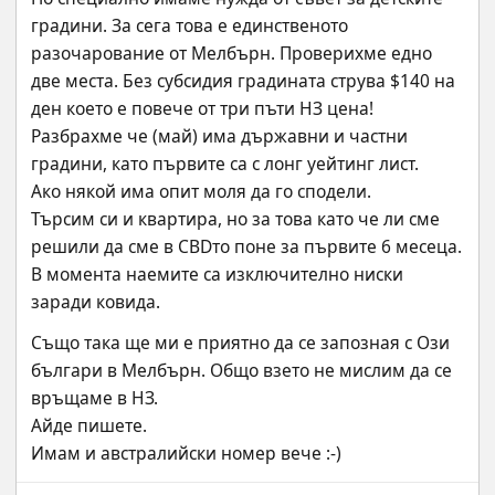
градини. За сега това е единственото 
разочарование от Мелбърн. Проверихме едно 
две места. Без субсидия градината струва $140 на 
ден което е повече от три пъти НЗ цена! 
Разбрахме че (май) има държавни и частни 
градини, като първите са с лонг уейтинг лист.
Ако някой има опит моля да го сподели.
Търсим си и квартира, но за това като че ли сме 
решили да сме в CBDто поне за първите 6 месеца. 
В момента наемите са изключително ниски 
заради ковида.
Също така ще ми е приятно да се запозная с Ози 
българи в Мелбърн. Общо взето не мислим да се 
връщаме в НЗ. 
Айде пишете.
Имам и австралийски номер вече :-)