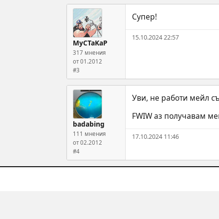
Супер!
15.10.2024 22:57
MyCTaKaP
317 мнения
от 01.2012
#3
Уви, не работи мейл с
FWIW аз получавам мей
badabing
111 мнения
17.10.2024 11:46
от 02.2012
#4