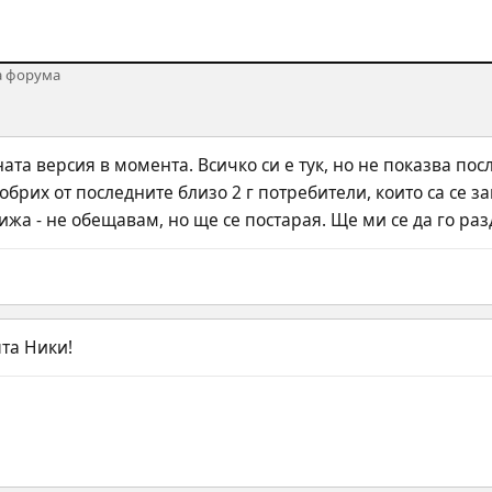
а форума
ата версия в момента. Всичко си е тук, но не показва пос
брих от последните близо 2 г потребители, които са се за
ижа - не обещавам, но ще се постарая. Ще ми се да го ра
ята Ники!