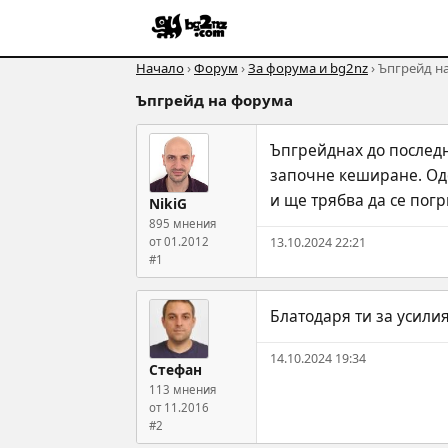
Начало
›
Форум
›
За форума и bg2nz
› Ъпгрейд н
Ъпгрейд на форума
Ъпгрейднах до последн
започне кеширане. Одо
и ще трябва да се погр
NikiG
895 мнения
от 01.2012
13.10.2024 22:21
#1
Блатодаря ти за усили
14.10.2024 19:34
Стефан
113 мнения
от 11.2016
#2