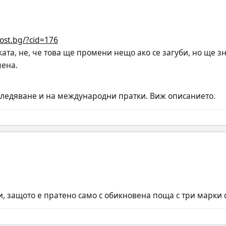
ost.bg/?cid=176
ата, не, че това ще промени нещо ако се загуби, но ще зн
чена.
следяване и на международни пратки. Виж описанието.
, защото е пратено само с обикновена поща с три марки от