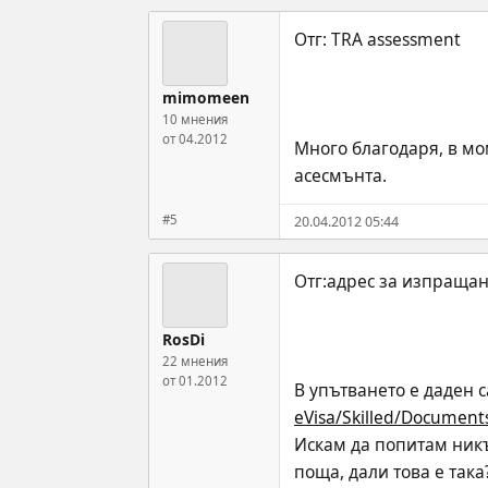
mimomeen
10 мнения
от 04.2012
Много благодаря, в мом
асесмънта.
#5
20.04.2012 05:44
RosDi
22 мнения
от 01.2012
В упътването е даден 
eVisa/Skilled/Documents
Искам да попитам никъд
поща, дали това е така