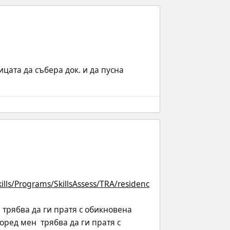
цата да събера док. и да пусна 
ills/Programs/SkillsAssess/TRA/residenc
 трябва да ги пратя с обикновена 
оред мен  трябва да ги пратя с 