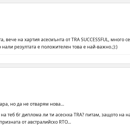
а, вече на хартия асесмънта от TRA SUCCESSFUL, много се 
 нали резултата е положителен това е най-важно.;):)
ара, но да не отварям нова...
 на теб бг диплома ли ти асеснха TRA? питам, защото на на
призната от австралийско RTO...