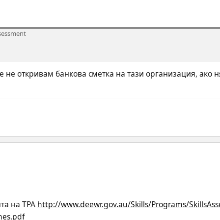
sessment
 не откривам банкова сметка на тази организация, ако н
та на ТРА 
http://www.deewr.gov.au/Skills/Programs/SkillsAs
nes.pdf