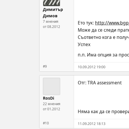
Димитър
Димов
7 мнения
Ето тук: 
http://www.bgp
от 08.2012
Може да се следи пратк
Съответно кога е полу
Успех
п.п. Има опция за про
#9
10.09.2012 19:00
RosDi
22 мнения
от 01.2012
Няма как да се провери
#10
11.09.2012 18:13