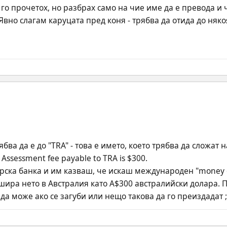
го прочетох, но разбрах само на чие име да е превода и че
Явно слагам каруцата пред коня - трябва да отида до няко
бва да е до "TRA" - това е името, което трябва да сложат н
s Assessment fee payable to TRA is $300.
рска банка и им казваш, че искаш международен "money or
ешира нето в Австралия като А$300 австралийски долара. П
а да може ако се загуби или нещо такова да го преиздадат ;