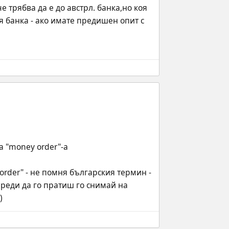
 трябва да е до австрл. банка,но коя 
я банка - ако имате предишен опит с 
а "money order"-a
der" - не помня българския термин - 
реди да го пратиш го снимай на 
)