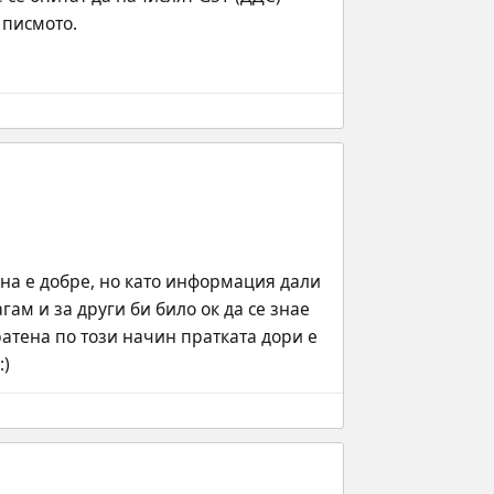
 писмото.
ена е добре, но като информация дали 
ам и за други би било ок да се знае 
атена по този начин пратката дори е 
:)