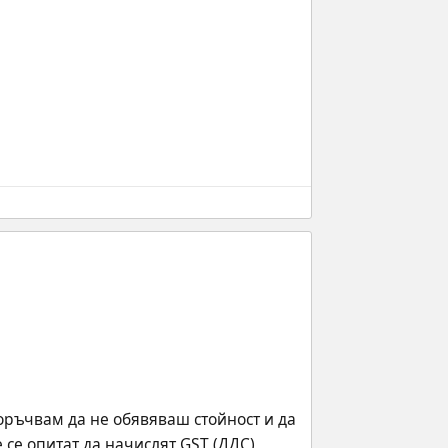
оръчвам да не обявяваш стойност и да 
се опитат да начислят GST (ДДС) 