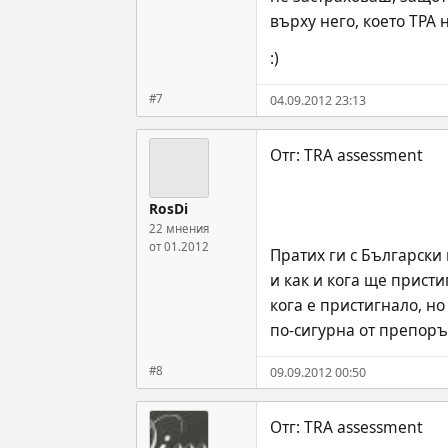
върху него, което ТРА
:)
#7
04.09.2012 23:13
RosDi
22 мнения
от 01.2012
Пратих ги с Български 
и как и кога ще присти
кога е пристигнало, но
по-сигурна от препоръч
#8
09.09.2012 00:50