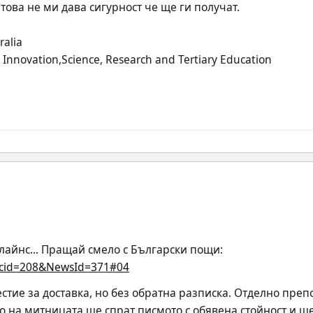
това не ми дава сигурност че ще ги получат.
ralia
 Innovation,Science, Research and Tertiary Education
лайнс... Пращай смело с Български пощи:
?cid=208&NewsId=371#04
стие за доставка, но без обратна разписка. Отделно преп
 на митницата ще спрат писмото с обявена стойност и ще 