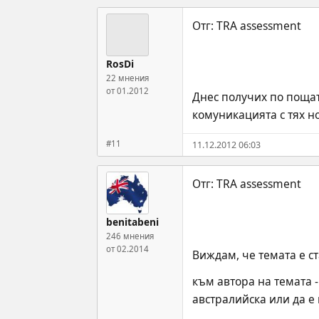
RosDi
22 мнения
от 01.2012
Днес получих по пощат
комуникацията с тях но
#11
11.12.2012 06:03
benitabeni
246 мнения
от 02.2014
Виждам, че темата е ст
към автора на темата -
австралийска или да е 