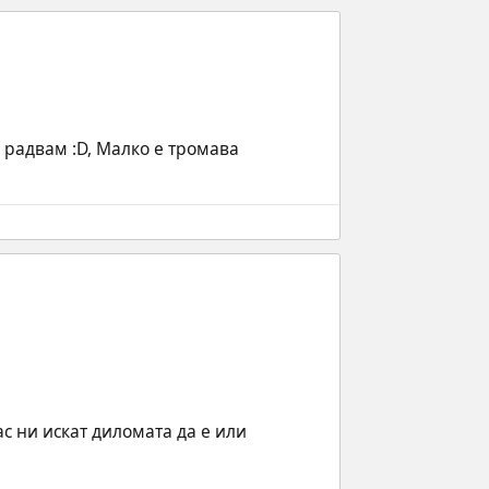
радвам :D, Малко е тромава 
с ни искат диломата да е или 