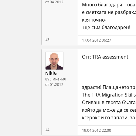
от 04.2012
Много благодаря! Това 
е сметката не разбрах.
коя точно-
 ще съм благодарен!
#3
17.04.2012 06:27
NikiG
895 мнения
от 01.2012
здрасти! Плащането тря
The TRA Migration Skill
Отиваш в твоята бълга
който да може да се к
ксерокс и го запази, з
#4
19.04.2012 22:00