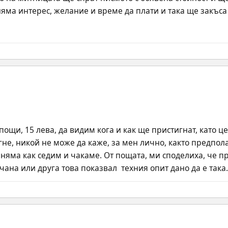
 няма интерес, желание и време да плати и така ще закъса
пощи, 15 лева, да видим кога и как ще пристигнат, като ц
гне, никой не може да каже, за мен лично, както предполаг
 няма как седим и чакаме. От пощата, ми споделиха, че пр
ана или друга това показвал  техния опит дано да е така.