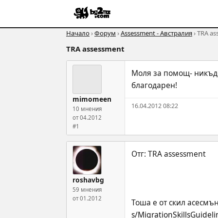
Начало
›
Форум
›
Assessment - Австралия
› TRA as
TRA assessment
Моля за помощ- никъде
благодарен!
mimomeen
16.04.2012 08:22
10 мнения
от 04.2012
#1
roshavbg
59 мнения
от 01.2012
Тоша е от скил асесмън
s/MigrationSkillsGuideli