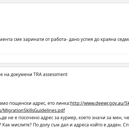
ента сме заринати от работа- дано успея до краяна седми
само пощенски адрес, ето линка:
http://www.deewr.gov.au/Sk
/MigrationSkillsGuidelines.pdf
е не е посочено адрес за куриер, което значи за мен, че
? Как мислите? По долу съм дал и адреса който е даден. Сп