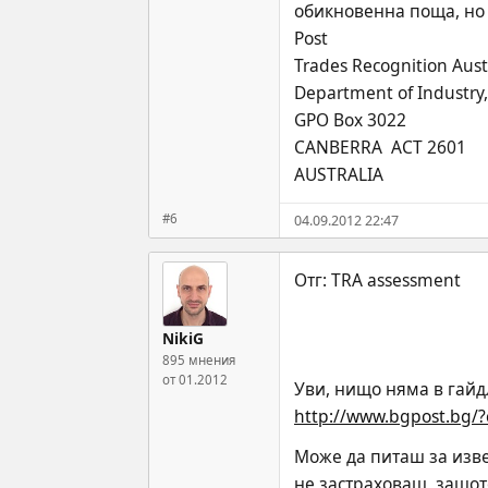
обикновенна поща, но 
Post
Trades Recognition Aust
Department of Industry,
GPO Box 3022
CANBERRA  ACT 2601
AUSTRALIA
#6
04.09.2012 22:47
NikiG
895 мнения
от 01.2012
Уви, нищо няма в гайд
http://www.bgpost.bg/
Може да питаш за изве
не застраховаш, защото