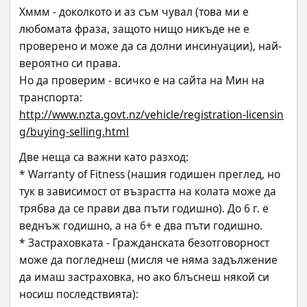
Хммм - доколкото и аз съм чувал (това ми е 
любомата фраза, защото нищо никъде не е 
проверено и може да са долни инсинуации), най-
вероятно си права.
Но да проверим - всичко е на сайта на Мин на 
транспорта:
http://www.nzta.govt.nz/vehicle/registration-licensin
g/buying-selling.html
Две неща са важни като разход:
* Warranty of Fitness (нашия годишен преглед, но 
тук в зависимост от възрастта на колата може да 
трябва да се прави два пъти годишно). До 6 г. е 
веднъж годишно, а на 6+ е два пъти годишно.
* Застраховката - Гражданската безотговорност 
може да погледнеш (мисля че няма задължение 
да имаш застраховка, но ако блъснеш някой си 
носиш последствията):