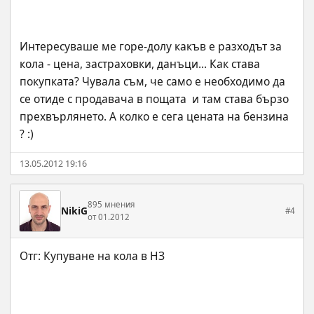
Интересуваше ме горе-долу какъв е разходът за 
кола - цена, застраховки, данъци... Как става 
покупката? Чувала съм, че само е необходимо да 
се отиде с продавача в пощата  и там става бързо 
прехвърлянето. А колко е сега цената на бензина 
? :)
13.05.2012 19:16
895 мнения
NikiG
#4
от 01.2012