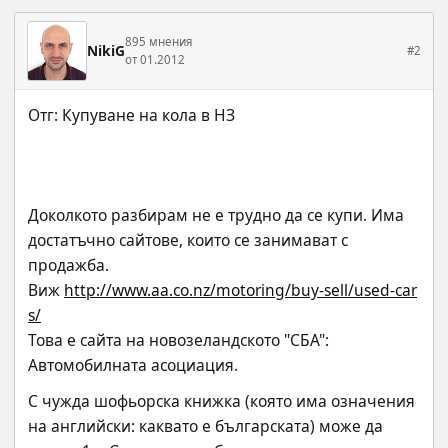
895 мнения
NikiG
#2
от 01.2012
Доколкото разбирам не е трудно да се купи. Има 
достатъчно сайтове, които се занимават с 
продажба.
Виж 
http://www.aa.co.nz/motoring/buy-sell/used-car
s/
Това е сайта на новозеландското "СБА": 
Автомобилната асоциация.
С чужда шофьорска книжка (която има означения 
на английски: каквато е българската) може да 