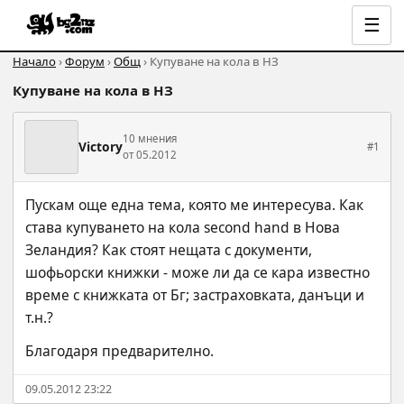
☰
Начало
›
Форум
›
Общ
› Купуване на кола в НЗ
Купуване на кола в НЗ
10 мнения
Victory
#1
от 05.2012
Пускам още една тема, която ме интересува. Как 
става купуването на кола second hand в Нова 
Зеландия? Как стоят нещата с документи, 
шофьорски книжки - може ли да се кара известно 
време с книжката от Бг; застраховката, данъци и 
т.н.?
Благодаря предварително.
09.05.2012 23:22