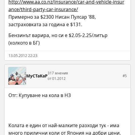
http://www.aa.co.nz/insurance/car-and-vehicle-insur
ance/third-party-car-insurance/
Примерно за $2300 Нисан Пулсар '88, 
застраховката за година е $131.
Бензинът варира, но си е $2.05-2.25/литър 
(колкото в БГ)
13.05.2012 22:23
317 мнения
MyCTaKaP
#5
от 01.2012
Колата е един от най-малките разходи тук - има 
много прилични коли от Япония на добри цени. 