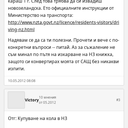
караш 1 г. След това трябва да си извадиш 
новозеландска. Ето официалните инструкции от 
Министерство на транспорта:
http://www.nzta.govt.nz/licence/residents-visitors/dri
ving-nz.html
Надявам се да са ти полезни. Прочети и вече с по-
конкретни въпроси -- питай. Аз за съжаление не 
съм минал по пътя на изкарване на НЗ книжка, 
защото си конвертирах моята от САЩ без никакви 
изпити.
10.05.2012 08:08
10 мнения
Victory
#3
от 05.2012