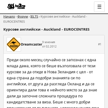
☰
Начало
›
Форум
›
IELTS
› Курсове английски - Auckland -
EUROCENTRES
Курсове английски - Auckland - EUROCENTRES
9 мнения
Dreamcaster
#1
от 02.2012
Преди около месец случайно се запознах с една 
млада дама, която се беше възползвала от тези 
курсове за да отиде в Нова Зеландия с цел - от 
една страна да подобри знанията си по 
английски, от друга да разгледа Окланд и да се 
ориентира дали това е нейното място за да знае 
дали да започне сложната процедура по 
кандидатстване за виза. Беше с много добри 