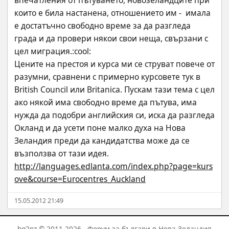
впечатления от пътуването, новозеландците при 
които е била настанена, отношението им -  имала 
е достатъчно свободно време за да разгледа 
града и да провери някои свои неща, свързани с 
цел миграция.:cool: 
Цените на престоя и курса ми се струват повече от 
разумни, сравнени с примерно курсовете тук в 
British Council или Britanica. Пускам тази тема с цел 
ако някой има свободно време да пътува, има 
нужда да подобри английския си, иска да разгледа 
Окланд и да усети поне малко духа на Нова 
Зеландия преди да кандидатства може да се 
възползва от тази идея.
http://languages.edlanta.com/index.php?page=kurs
ove&course=Eurocentres_Auckland
15.05.2012 21:49
bg2nz © 2011-2026 - Форум за българи в Нова Зеландия