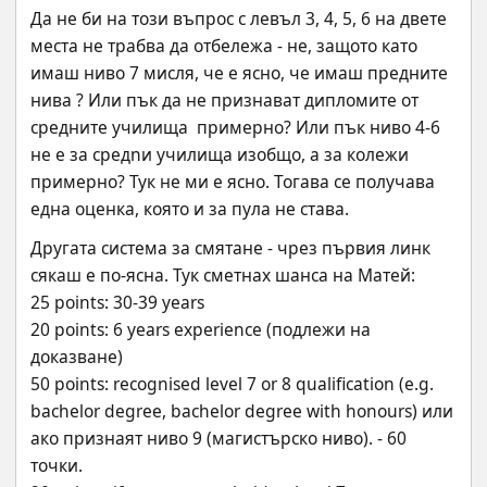
Да не би на този въпрос с левъл 3, 4, 5, 6 на двете 
места не трабва да отбележа - не, защото като 
имаш ниво 7 мисля, че е ясно, че имаш предните 
нива ? Или пък да не признават дипломите от 
средните училища  примерно? Или пък ниво 4-6 
не е за средnи училища изобщо, а за колежи 
примерно? Тук не ми е ясно. Тогава се получава 
една оценка, която и за пула не става.
Другата система за смятане - чрез първия линк 
сякаш е по-ясна. Тук сметнах шанса на Матей:
25 points: 30-39 years
20 points: 6 years experience (подлежи на 
доказване)
50 points: recognised level 7 or 8 qualification (e.g. 
bachelor degree, bachelor degree with honours) или 
ако признаят ниво 9 (магистърско ниво). - 60 
точки.