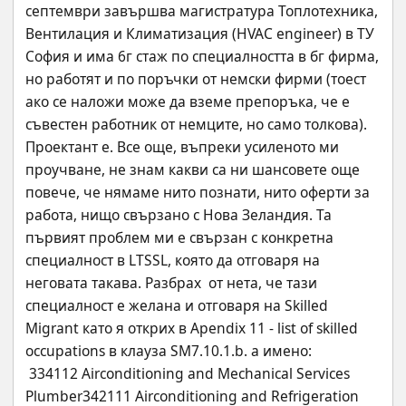
септември завършва магистратура Топлотехника, 
Вентилация и Климатизация (HVAC engineer) в ТУ 
София и има 6г стаж по специалността в бг фирма, 
но работят и по поръчки от немски фирми (тоест 
ако се наложи може да вземе препоръка, че е 
съвестен работник от немците, но само толкова). 
Проектант е. Все още, въпреки усиленото ми 
проучване, не знам какви са ни шансовете още 
повече, че нямаме нито познати, нито оферти за 
работа, нищо свързано с Нова Зеландия. Та 
първият проблем ми е свързан с конкретна 
специалност в LTSSL, която да отговаря на 
неговата такава. Разбрах  от нета, че тази 
специалност е желана и отговаря на Skilled 
Migrant като я открих в Apendix 11 - list of skilled 
occupations в клауза SM7.10.1.b. а имено:
 334112 Airconditioning and Mechanical Services 
Plumber342111 Airconditioning and Refrigeration 