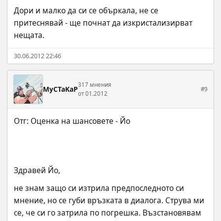
Дори и малко да си се объркала, не се 
притеснявай - ще почнат да изкристализирват 
нещата.
30.06.2012 22:46
317 мнения
MyCTaKaP
#9
от 01.2012
Здравей Йо,
не знам защо си изтрила предпоследното си 
мнение, но се губи връзката в диалога. Струва ми 
се, че си го затрила по погрешка. Възстановявам 