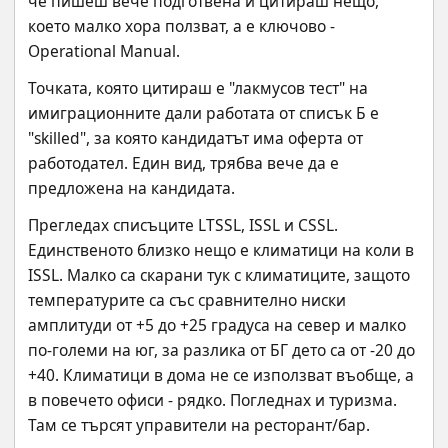
че пишеш вече подготвена и цитираш нещо, 
което малко хора ползват, а е ключово - 
Operational Manual.
Точката, която цитираш е "лакмусов тест" на 
имиграционните дали работата от списък Б е 
"skilled", за която кандидатът има оферта от 
работодател. Един вид, трябва вече да е 
предложена на кандидата.
Прегледах списъците LTSSL, ISSL и CSSL. 
Единственото близко нещо е климатици на коли в 
ISSL. Малко са скарани тук с климатиците, защото 
температурите са със сравнително ниски 
амплитуди от +5 до +25 градуса на север и малко 
по-големи на юг, за разлика от БГ дето са от -20 до 
+40. Климатици в дома не се използват въобще, а 
в повечето офиси - рядко. Погледнах и туризма. 
Там се търсят управители на ресторант/бар.