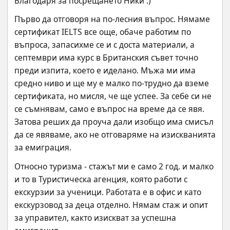
Благодаря за посрещането Ники :)
Първо да отговоря на по-лесния въпрос. Нямаме 
сертификат IELTS все още, обаче работим по 
въпроса, запасихме се и с доста материали, а 
септември има курс в Британския съвет точно 
преди изпита, което е иделано. Мъжа ми има 
средно ниво и ще му е малко по-трудно да вземе 
сертификата, но мисля, че ще успее. За себе си не 
се съмнявам, само е въпрос на време да се явя. 
Затова реших да проуча дали изобщо има смисъл 
да се явяваме, ако не отговаряме на изискванията 
за емиграция.
Относно туризма - стажът ми е само 2 год. и малко 
и то в Туристическа агенция, която работи с 
екскурзии за ученици. Работата е в офис и като 
екскурзовод за деца отделно. Нямам стаж и опит 
за управител, както изискват за успешна 