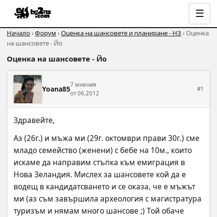
☰
Начало
›
Форум
›
Оценка на шансовете и планиране - НЗ
› Оценка
на шансовете - Йо
Оценка на шансовете - Йо
7 мнения
Yoana85
#1
от 06.2012
Здравейте,
Аз (26г.) и мъжа ми (29г. октомври прави 30г.) сме 
младо семейство (женени) с бебе на 10м., които 
искаме да направим стъпка към емиграция в 
Нова Зеландия. Мислех за шансовете кой да е 
водещ в кандидатсването и се оказа, че е мъжът 
ми (аз съм завършила археология с магистратура 
туризъм и нямам много шансове ;) Той обаче 