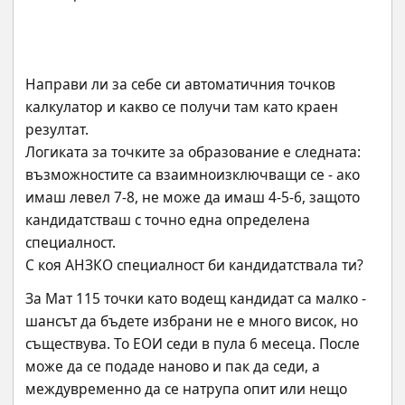
Направи ли за себе си автоматичния точков 
калкулатор и какво се получи там като краен 
резултат.
Логиката за точките за образование е следната: 
възможностите са взаимноизключващи се - ако 
имаш левел 7-8, не може да имаш 4-5-6, защото 
кандидатстваш с точно една определена 
специалност.
С коя АНЗКО специалност би кандидатствала ти?
За Мат 115 точки като водещ кандидат са малко - 
шансът да бъдете избрани не е много висок, но 
съществува. То ЕОИ седи в пула 6 месеца. После 
може да се подаде наново и пак да седи, а 
междувременно да се натрупа опит или нещо 