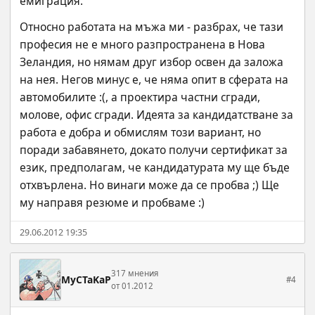
емиграция.
Относно работата на мъжа ми - разбрах, че тази 
професия не е много разпространена в Нова 
Зеландия, но нямам друг избор освен да заложа 
на нея. Негов минус е, че няма опит в сферата на 
автомобилите :(, а проектира частни сгради, 
молове, офис сгради. Идеята за кандидатстване за 
работа е добра и обмислям този вариант, но 
поради забавянето, докато получи сертификат за 
език, предполагам, че кандидатурата му ще бъде 
отхвърлена. Но винаги може да се пробва ;) Ще 
му направя резюме и пробваме :)
29.06.2012 19:35
317 мнения
MyCTaKaP
#4
от 01.2012