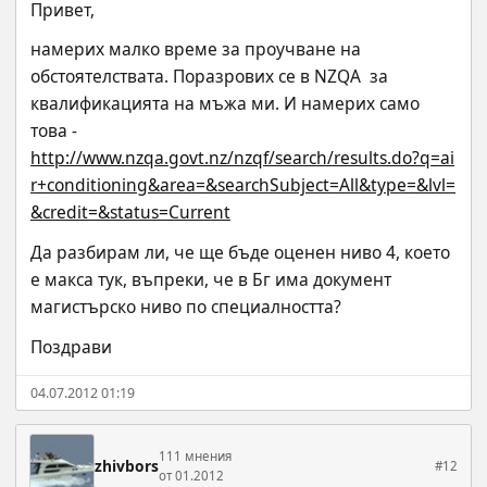
Привет,
намерих малко време за проучване на 
обстоятелствата. Поразрових се в NZQA  за 
квалификацията на мъжа ми. И намерих само 
това - 
http://www.nzqa.govt.nz/nzqf/search/results.do?q=ai
r+conditioning&area=&searchSubject=All&type=&lvl=
&credit=&status=Current
Да разбирам ли, че ще бъде оценен ниво 4, което 
е макса тук, въпреки, че в Бг има документ  
магистърско ниво по специалността?
Поздрави
04.07.2012 01:19
111 мнения
zhivbors
#12
от 01.2012