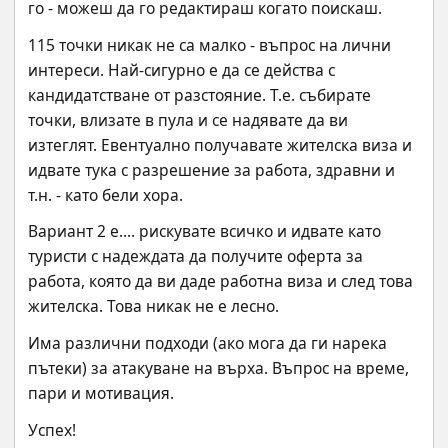
го - можеш да го редактираш когато поискаш.
115 точки никак не са малко - въпрос на лични 
интереси. Най-сигурно е да се действа с 
кандидатстване от разстояние. Т.е. събирате 
точки, влизате в пула и се надявате да ви 
изтеглят. Евентуално получавате жителска виза и 
идвате тука с разрешение за работа, здравни и 
т.н. - като бели хора.
Вариант 2 е.... рискувате всичко и идвате като 
туристи с надеждата да получите оферта за 
работа, която да ви даде работна виза и след това 
жителска. Това никак не е лесно.
Има различни подходи (ако мога да ги нарека 
пътеки) за атакуване на върха. Въпрос на време, 
пари и мотивация.
Успех!