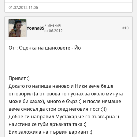
01.07.2012 11:06
7 мнения
Yoana85
#10
от 06.2012
Привет :)
Докато го напиша наново и Ники вече беше 
отговорил (а отговова го пуснах за около минута 
може би хахах), много е бърз :) и после нямаше 
вече смисъл да стои след неговия пост :)))
Добре си направил Мустакар,че го възвърна :) 
наистина се губи връзката така :)
Бих заложила на първия вариант :)