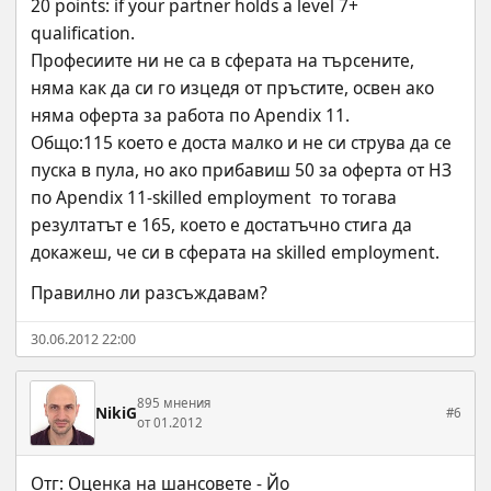
20 points: if your partner holds a level 7+ 
qualification.
Професиите ни не са в сферата на търсените, 
няма как да си го изцедя от пръстите, освен ако 
няма оферта за работа по Apendix 11.
Общо:115 което е доста малко и не си струва да се 
пуска в пула, но акo прибавиш 50 за оферта от НЗ 
по Apendix 11-skilled employment  то тогава 
резултатът е 165, което е достатъчно стига да 
докажеш, че си в сферата на skilled employment.
Правилно ли разсъждавам?
30.06.2012 22:00
895 мнения
NikiG
#6
от 01.2012