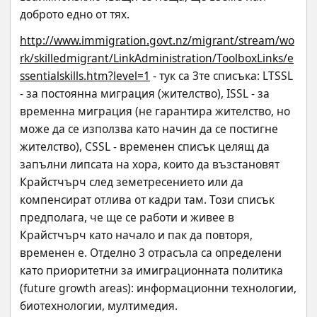
доброто едно от тях.
http://www.immigration.govt.nz/migrant/stream/wo
rk/skilledmigrant/LinkAdministration/ToolboxLinks/e
ssentialskills.htm?level=1
 - тук са 3те списъка: LTSSL 
- за постоянна миграция (жителство), ISSL - за 
временна миграция (не гарантира жителство, но 
може да се използва като начин да се постигне 
жителство), CSSL - временен списък целящ да 
запълни липсата на хора, които да възстановят 
Крайстчърч след земетресението или да 
компенсират отлива от кадри там. Този списък 
предполага, че ще се работи и живее в 
Крайстчърч като начало и пак да повторя, 
временен е. Отделно 3 отрасъла са определени 
като приоритетни за имиграционната политика 
(future growth areas): информационни технологии, 
биотехнологии, мултимедия.