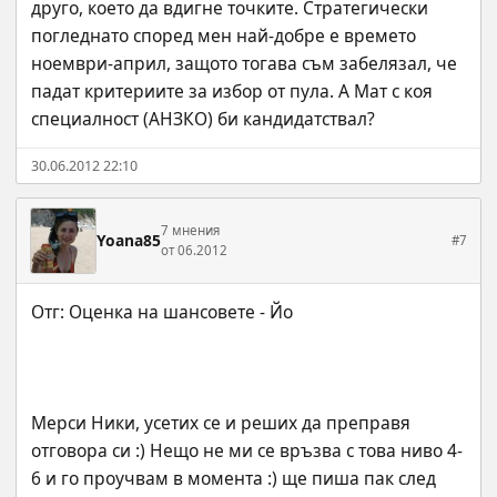
друго, което да вдигне точките. Стратегически 
погледнато според мен най-добре е времето 
ноември-април, защото тогава съм забелязал, че 
падат критериите за избор от пула. А Мат с коя 
специалност (АНЗКО) би кандидатствал?
30.06.2012 22:10
7 мнения
Yoana85
#7
от 06.2012
Мерси Ники, усетих се и реших да преправя 
отговора си :) Нещо не ми се връзва с това ниво 4-
6 и го проучвам в момента :) ще пиша пак след 