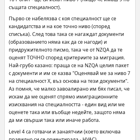
същата специалност).
Първо се набелязва с коя специалност ще се 
кандидатства и на кое точно ниво (според 
списъка). След това така се нагаждат документи 
(образованието няма как да се нагоди) и 
придружителното писмо, така че от NZQA да те 
оценят ТОЧНО според критериите за миграция. 
Най-грубо казано: праща се на NZQA целия пакет 
с документи и им се казва "Оценявай ме за ниво 7 
на специалност Х, въз основа на тези документи". 
Аз помня, че малко завоалирано им бях писал, че 
искам да ме оценят спрямо имиграционните 
изисквания на специалността - един вид или ме 
оценете така или въобще недейте, защото няма 
да ми свърши така или иначе работа.
Level 4 са готвачи и занаятчии (което включва 
правилно си се ориентирала - HVAC). 