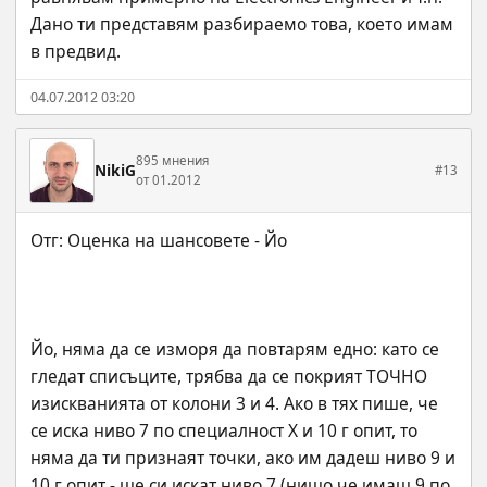
Дано ти представям разбираемо това, което имам 
в предвид.
04.07.2012 03:20
895 мнения
NikiG
#13
от 01.2012
Йо, няма да се изморя да повтарям едно: като се 
гледат списъците, трябва да се покрият ТОЧНО 
изискванията от колони 3 и 4. Ако в тях пише, че 
се иска ниво 7 по специалност Х и 10 г опит, то 
няма да ти признаят точки, ако им дадеш ниво 9 и 
10 г опит - ще си искат ниво 7 (нищо че имаш 9 по 