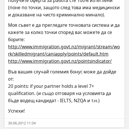
получите оферта за работа сте 100% изтеглени 
(поне по точки, защото след това има медицински 
и доказване на чисто криминално минало).
Моя съвет е да прегледате точковата система и да 
кажете за колко точки според вас можете да се 
борите:
http://www.immigration.govt.nz/migrant/stream/wo
rk/skilledmigrant/caniapply/points/default.htm
http://www.immigration.govt.nz/pointsindicator/
Във вашия случай големия бонус може да дойде 
от:
20 points: if your partner holds a level 7+ 
qualification. (и също отговаря на условията да 
бъде водещ кандидат - IELTS, NZQA и т.н.)
Успехи!
30.06.2012 11:34