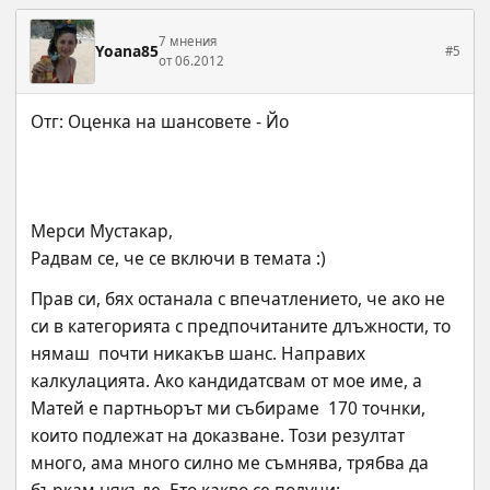
7 мнения
Yoana85
#5
от 06.2012
Мерси Мустакар,
Радвам се, че се включи в темата :)
Прав си, бях останала с впечатлението, че ако не 
си в категорията с предпочитаните длъжности, то 
нямаш  почти никакъв шанс. Направих 
калкулацията. Ако кандидатсвам от мое име, а 
Матей е партньорът ми събираме  170 точнки, 
които подлежат на доказване. Този резултат 
много, ама много силно ме съмнява, трябва да 