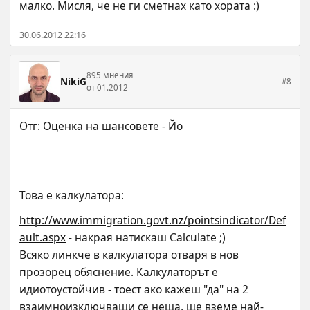
малко. Мисля, че не ги сметнах като хората :)
30.06.2012 22:16
895 мнения
NikiG
#8
от 01.2012
Това е калкулатора:
http://www.immigration.govt.nz/pointsindicator/Def
ault.aspx
 - накрая натискаш Calculate ;)
Всяко линкче в калкулатора отваря в нов 
прозорец обяснение. Калкулаторът е 
идиотоустойчив - тоест ако кажеш "да" на 2 
взаимноизключващи се неща, ще вземе най-