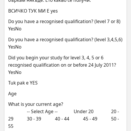
бъркам някъде. Ето какво се получи:
ВСИЧКО ТУК МИ Е yes
Do you have a recognised qualification? (level 7 or 8)
YesNo
Do you have a recognised qualification? (level 3,4,5,6)
YesNo
Did you begin your study for level 3, 4, 5 or 6 
recognised qualification on or before 24 July 2011?
YesNo
Tuk pak e YES
Age
What is your current age?
 		-- Select Age -- 		Under 20 		20 - 
29 		30 - 39 		40 - 44 		45 - 49 		50 - 
55