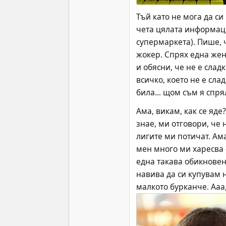
Тъй като не мога да си
чета цялата информаци
супермаркета). Пише, ч
жокер. Спрях една жена
и обясни, че не е сладк
всичко, което не е сла
била... щом съм я спря
Ама, викам, как се яде
знае, ми отговори, че 
лигите ми потичат. Ам
мен много ми харесва -
една такава обикновен
навива да си купувам 
малкото бурканче. Ааа,