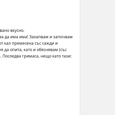
вано вкусно. 
ва да има има! Захапвам и започвам 
от кал премесена със сажди и 
 да опита, като и обяснявам (със 
. Последва гримаса, нещо като тази: