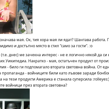
означава мая. Ок, тия хора мая ли ядат? Шантава работа.
идимо и достъпно място в стил "само за гости". :o
(т.е. днес) ме зачекна интерес - не е логично някой да си 
х Уикипедиа. Накратко - мая, остатъчен продукт от произ
лия - било ги подпомагало втората световна война. От ед
пропаганда - войниците били като лъвове заради бонбонк
на тези продукти Америка е станала суперсила :rolleyes:), 
ите войници през втората световна?