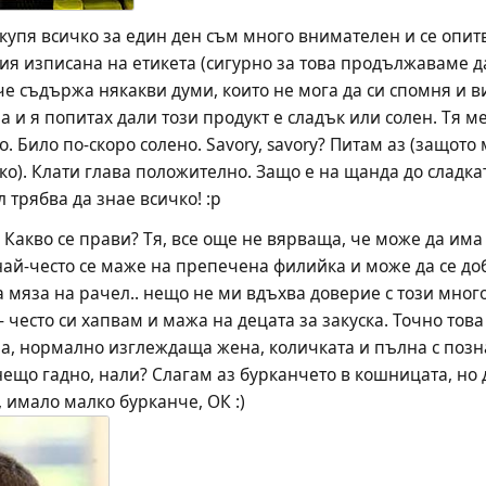
 купя всичко за един ден съм много внимателен и се опит
я изписана на етикета (сигурно за това продължаваме да
е съдържа някакви думи, които не мога да си спомня и вит
 и я попитах дали този продукт е сладък или солен. Тя ме
о. Било по-скоро солено. Savory, savory? Питам аз (защото м
дко). Клати глава положително. Защо е на щанда до сладка
л трябва да знае всичко! :p
? Какво се прави? Тя, все още не вярваща, че може да има 
най-често се маже на препечена филийка и може да се доба
а мяза на рачел.. нещо не ми вдъхва доверие с този много
 често си хапвам и мажа на децата за закуска. Точно това
а, нормално изглеждаща жена, количката и пълна с позна
нещо гадно, нали? Слагам аз бурканчето в кошницата, но 
 имало малко бурканче, ОК :)