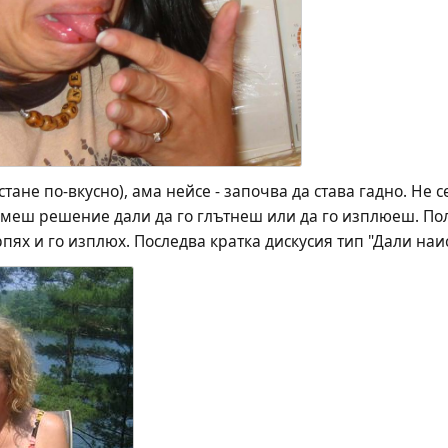
тане по-вкусно), ама нейсе - започва да става гадно. Не с
меш решение дали да го глътнеш или да го изплюеш. Поло
рпях и го изплюх. Последва кратка дискусия тип "Дали наис