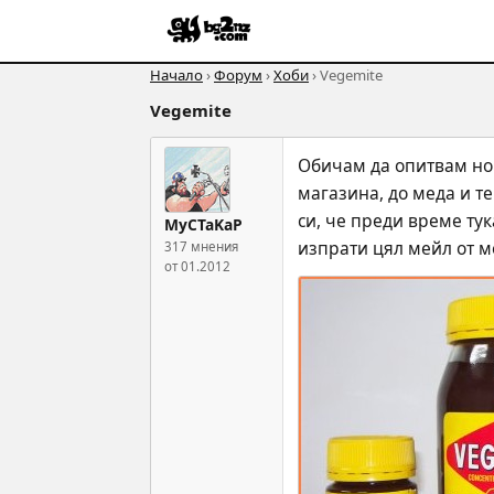
Начало
›
Форум
›
Хоби
› Vegemite
Vegemite
Обичам да опитвам нов
магазина, до меда и т
си, че преди време тук
MyCTaKaP
изпрати цял мейл от м
317 мнения
от 01.2012