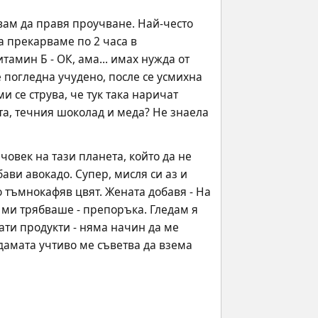
вам да правя проучване. Най-често 
 прекарваме по 2 часа в 
амин Б - ОК, ама... имах нужда от 
 погледна учудено, после се усмихна 
и се струва, че тук така наричат 
та, течния шоколад и меда? Не знаела 
човек на тази планета, който да не 
ви авокадо. Супер, мисля си аз и 
 тъмнокафяв цвят. Жената добавя - На 
 ми трябваше - препоръка. Гледам я 
ти продукти - няма начин да ме 
дамата учтиво ме съветва да взема 