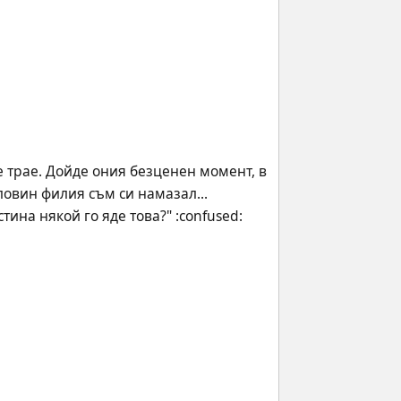
е трае. Дойде ония безценен момент, в 
вин филия съм си намазал... 
тина някой го яде това?" :confused: