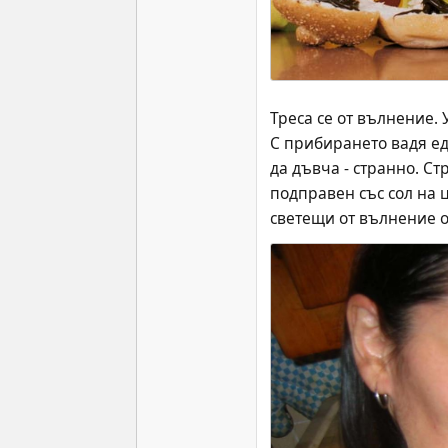
Треса се от вълнение.
С прибирането вадя ед
да дъвча - странно. Ст
подправен със сол на ц
светещи от вълнение оч