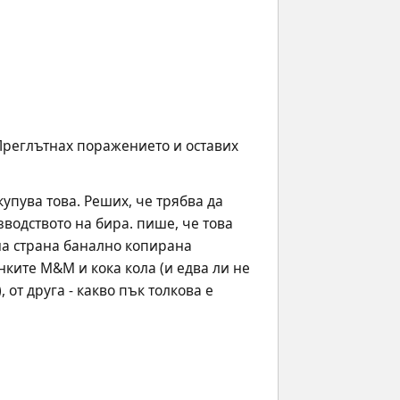
 Преглътнах поражението и оставих 
купува това. Реших, че трябва да 
водството на бира. пише, че това 
на страна банално копирана 
ите M&M и кока кола (и едва ли не 
от друга - какво пък толкова е 