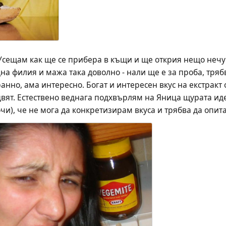
 Усещам как ще се прибера в къщи и ще открия нещо нечу
на филия и мажа така доволно - нали ще е за проба, тряб
ранно, ама интересно. Богат и интересен вкус на екстракт 
вят. Естествено веднага подхвърлям на Яница щурата идея
и), че не мога да конкретизирам вкуса и трябва да опита