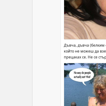
Дъвча, дъвча (белким с
който не можеш да взе
прецаках се. Не се стъ