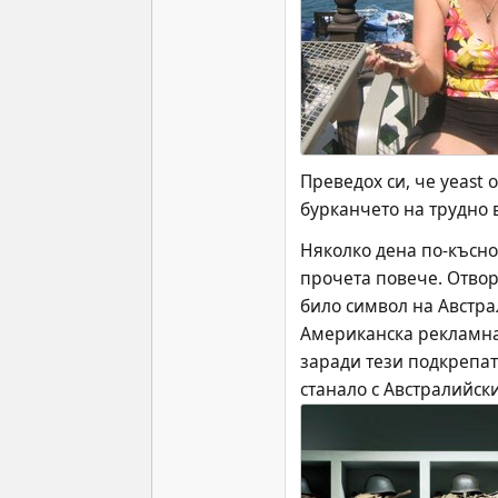
Преведох си, че yeast 
бурканчето на трудно в
Няколко дена по-късно 
прочета повече. Отвори
било символ на Австра
Американска рекламна 
заради тези подкрепата 
станало с Австралийск