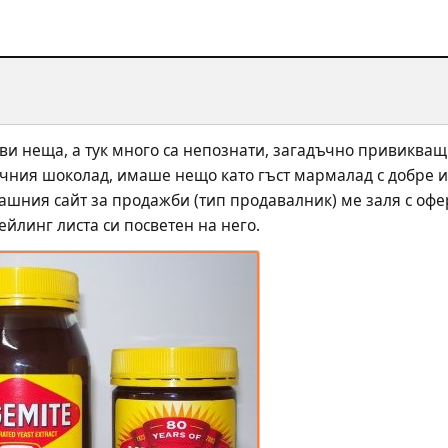
и неща, а тук много са непознати, загадъчно привикващи 
ечния шоколад, имаше нещо като гъст мармалад с добре и
ашния сайт за продажби (тип продавалник) ме заля с оферт
ейлинг листа си посветен на него.