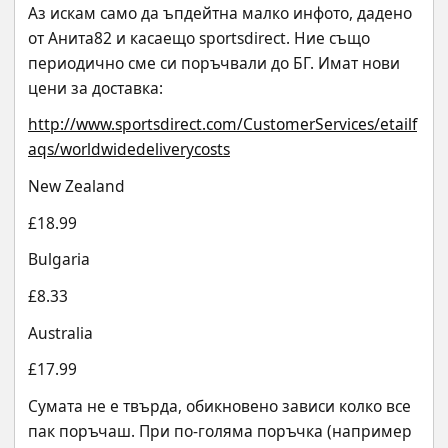
Аз искам само да ъпдейтна малко инфото, дадено 
от Анита82 и касаещо sportsdirect. Ние също 
периодично сме си поръчвали до БГ. Имат нови 
цени за доставка:
http://www.sportsdirect.com/CustomerServices/etailf
aqs/worldwidedeliverycosts
New Zealand
£18.99
Bulgaria
£8.33
Australia
£17.99
Сумата не е твърда, обикновено зависи колко все 
пак поръчаш. При по-голяма поръчка (например 