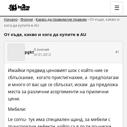
☰
Начало
›
Форум
›
Какво да правим/не правим
› От къде, какво и
кога да купите в АU
От къде, какво и кога да купите в АU
8 мнения
pgkt
#1
от 01.2012
Имайки предвид ценовият шок с който ние се 
сблъскахме,  когато пристигнахме, а  предполагам 
и много от вас ще се сблъскат, искам  да предложа 
места за различни асортименти на прилични 
цени.
Мебели:
Le cornu- тук има специален щанд, за мебели с 
транспортни дефекти, който са в пъти по-ниски.