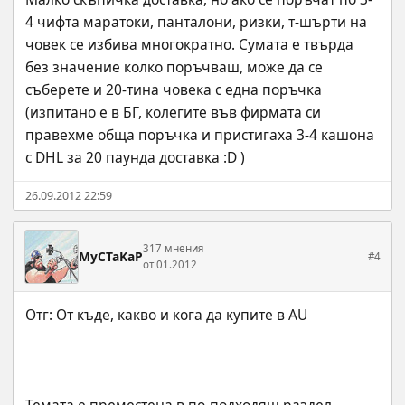
4 чифта маратоки, панталони, ризки, т-шърти на 
човек се избива многократно. Сумата е твърда 
без значение колко поръчваш, може да се 
съберете и 20-тина човека с една поръчка 
(изпитано е в БГ, колегите във фирмата си 
правехме обща поръчка и пристигаха 3-4 кашона 
с DHL за 20 паунда доставка :D )
26.09.2012 22:59
317 мнения
MyCTaKaP
#4
от 01.2012