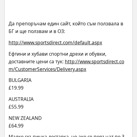
Да препоръчам един сайт, който съм ползвала в 
БГ и ще ползвам и в ОЗ:
http://www.sportsdirect.com/default.aspx
Ефтини и хубави спортни дрехи и обувки, 
доставните цени са тук: 
http://www.sportsdirect.co
m/CustomerServices/Delivery.aspx
BULGARIA
£19.99
AUSTRALIA
£55.99
NEW ZEALAND
£64.99
Малко скъпичка доставка, но ако се поръчат по 3-