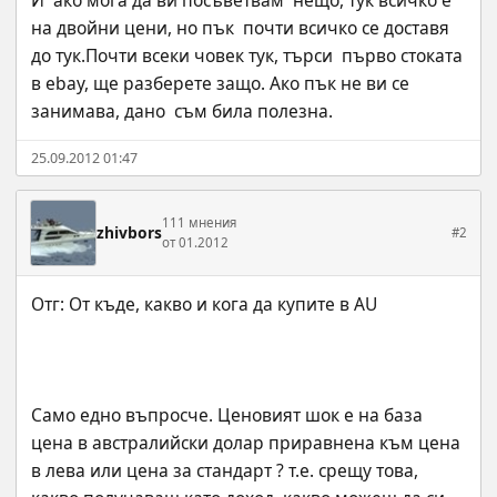
И  ако мога да ви посъветвам  нещо, тук всичко е 
на двойни цени, но пък  почти всичко се доставя 
до тук.Почти всеки човек тук, търси  първо стоката 
в еbay, ще разберете защо. Ако пък не ви се 
занимава, дано  съм била полезна.
25.09.2012 01:47
111 мнения
zhivbors
#2
от 01.2012
Само едно въпросче. Ценовият шок е на база 
цена в австралийски долар приравнена към цена 
в лева или цена за стандарт ? т.е. срещу това, 