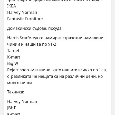
IKEA
Harvey Norman
Fantastic Furniture
Домакински съдове, посуда:
Harris Scarfe-тук се намират страхотни намалени 
чинии и чаши за по $1-2
Target
K-mart
Big W
Reject shop -магазини, като нашите всичко по 1лв, 
с  разликата че нещата са на различни цени, но 
много ниски
Teхника:
Harvey Norman
JBHF
K-mart