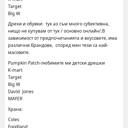
Target
Big W
Дрехи и обувки:  тук аз съм много субективна, 
нищо не купувам от тук / основно онлайн/.В  
зависимост от предпочитанията и вкусовете, има 
различни брандове,  според мен тези са най-
масовите.
Pumpkin Patch-любимите ми детски дрешки
K-mart
Target
Big W
David  Jonеs
MAYER
Храна:
Соles
Foodland