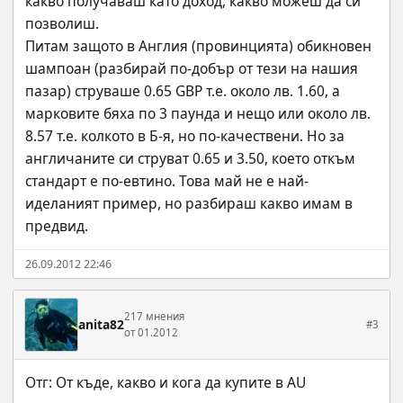
какво получаваш като доход, какво можеш да си 
позволиш.
Питам защото в Англия (провинцията) обикновен 
шампоан (разбирай по-добър от тези на нашия 
пазар) струваше 0.65 GBP т.е. около лв. 1.60, а 
марковите бяха по 3 паунда и нещо или около лв. 
8.57 т.е. колкото в Б-я, но по-качествени. Но за 
англичаните си струват 0.65 и 3.50, което откъм 
стандарт е по-евтино. Това май не е най-
иделаният пример, но разбираш какво имам в 
предвид.
26.09.2012 22:46
217 мнения
anita82
#3
от 01.2012