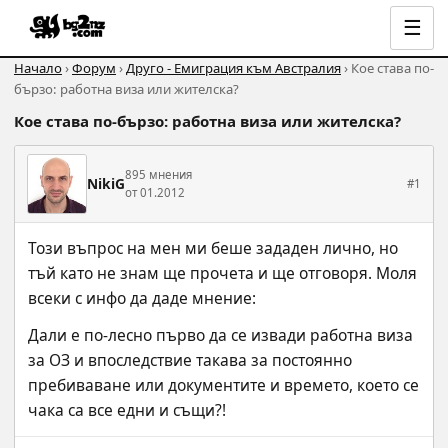
☰
Начало
›
Форум
›
Друго - Емиграция към Австралия
› Кое става по-
бързо: работна виза или жителска?
Кое става по-бързо: работна виза или жителска?
895 мнения
NikiG
#1
от 01.2012
Този въпрос на мен ми беше зададен лично, но 
тъй като не знам ще прочета и ще отговоря. Моля 
всеки с инфо да даде мнение:
Дали е по-лесно първо да се извади работна виза 
за ОЗ и впоследствие такава за постоянно 
пребиваване или документите и времето, което се 
чака са все едни и същи?!