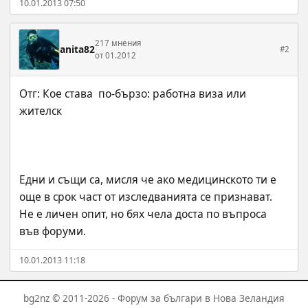
10.01.2013 07:50
217 мнения
anita82
#2
от 01.2012
Отг: Кое става  по-бързо: работна виза или 
Едни и същи са, мисля че ако медицинското ти е 
още в срок част от изследванията се признават. 
Не е личен опит, но бях чела доста по въпроса 
във форуми.
10.01.2013 11:18
bg2nz © 2011-2026 - Форум за българи в Нова Зеландия