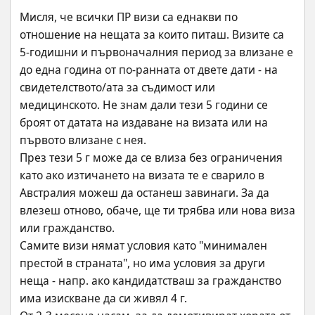
Мисля, че всички ПР визи са еднакви по 
отношение на нещата за които питаш. Визите са 
5-годишни и първоначалния период за влизане е 
до една година от по-ранната от двете дати - на 
свидетелството/ата за съдимост или 
медицинското. Не знам дали тези 5 години се 
броят от датата на издаване на визата или на 
първото влизане с нея.
През тези 5 г може да се влиза без ограничения 
като ако изтичането на визата те е сварило в 
Австралия можеш да останеш завинаги. За да 
влезеш отново, обаче, ще ти трябва или нова виза 
или гражданство.
Самите визи нямат условия като "минимален 
престой в страната", но има условия за други 
неща - напр. ако кандидатстваш за гражданство 
има изискване да си живял 4 г.