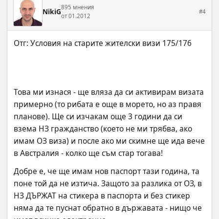
895 мнения
NikiG
#4
от 01.2012
Това ми изнася - ще вляза да си активирам визата 
примерно (то рибата е още в морето, но аз правя 
планове). Ще си изчакам още 3 години да си 
взема НЗ гражданство (което не ми трябва, ако 
имам ОЗ виза) и после ако ми скимне ще ида вече 
в Австралия - колко ще съм стар тогава!
Добре е, че ще имам нов паспорт тази година, та 
поне той да не изтича. Защото за разлика от ОЗ, в 
НЗ ДЪРЖАТ на стикера в паспорта и без стикер 
няма да те пуснат обратно в държавата - нищо че 