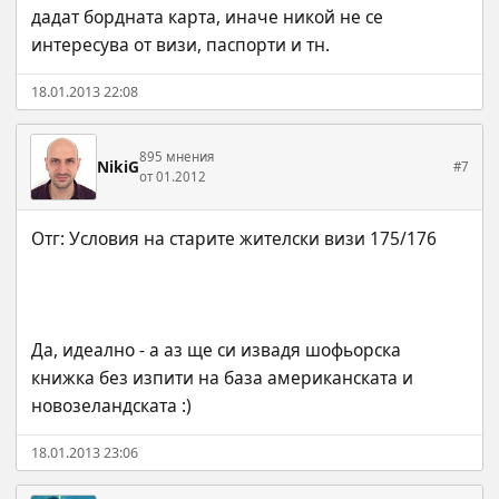
дадат бордната карта, иначе никой не се 
интересува от визи, паспорти и тн.
18.01.2013 22:08
895 мнения
NikiG
#7
от 01.2012
Да, идеално - а аз ще си извадя шофьорска 
книжка без изпити на база американската и 
новозеландската :)
18.01.2013 23:06