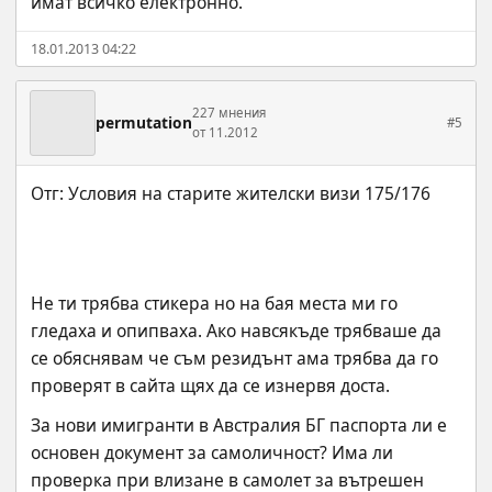
имат всичко електронно.
18.01.2013 04:22
227 мнения
permutation
#5
от 11.2012
Не ти трябва стикера но на бая места ми го 
гледаха и опипваха. Ако навсякъде трябваше да 
се обяснявам че съм резидънт ама трябва да го 
проверят в сайта щях да се изнервя доста.
За нови имигранти в Австралия БГ паспорта ли е 
основен документ за самоличност? Има ли 
проверка при влизане в самолет за вътрешен 