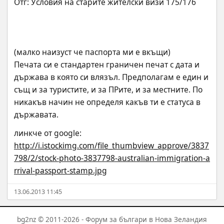
(малко наизуст че паспорта ми е вкъщи)
Печата си е стандартен граничен печат с дата и 
държава в която си влязъл. Предполагам е един и 
същ и за туристите, и за ПРите, и за местните. По 
никакъв начин не определя какъв ти е статуса в 
държавата.
линкче от google:
http://i.istockimg.com/file_thumbview_approve/3837
798/2/stock-photo-3837798-australian-immigration-a
rrival-passport-stamp.jpg
13.06.2013 11:45
bg2nz © 2011-2026 - Форум за българи в Нова Зеландия