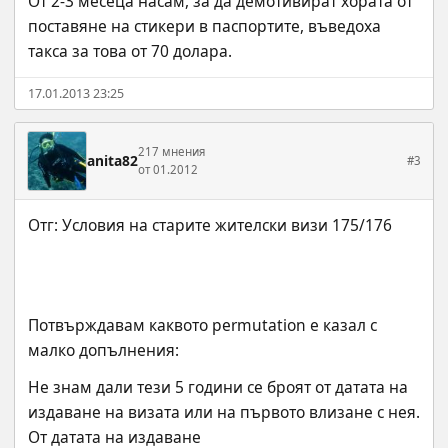
От 2-3 месеца насам, за да демотивират хората от 
поставяне на стикери в паспортите, въведоха 
такса за това от 70 долара.
17.01.2013 23:25
217 мнения
anita82
#3
от 01.2012
Потвърждавам каквото permutation е казал с 
малко допълнения:
Не знам дали тези 5 години се броят от датата на 
издаване на визата или на първото влизане с нея.
От датата на издаване