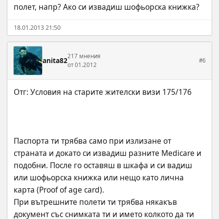
полет, напр? Ако си извадиш шофьорска книжка?
18.01.2013 21:50
217 мнения
anita82
#6
от 01.2012
Паспорта ти трябва само при излизане от 
страната и докато си извадиш разните Medicare и 
подобни. После го оставяш в шкафа и си вадиш 
или шофьорска книжка или нещо като лична 
карта (Proof of age card). 
При вътрешните полети ти трябва някакъв 
документ със снимката ти и името колкото да ти 