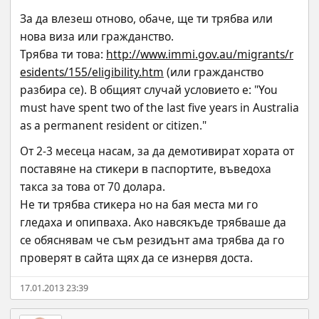
За да влезеш отново, обаче, ще ти трябва или 
нова виза или гражданство.
Трябва ти това: 
http://www.immi.gov.au/migrants/r
esidents/155/eligibility.htm
 (или гражданство 
разбира се). В общият случай условието е: "You 
must have spent two of the last five years in Australia 
as a permanent resident or citizen."
От 2-3 месеца насам, за да демотивират хората от 
поставяне на стикери в паспортите, въведоха 
такса за това от 70 долара.
Не ти трябва стикера но на бая места ми го 
гледаха и опипваха. Ако навсякъде трябваше да 
се обяснявам че съм резидънт ама трябва да го 
проверят в сайта щях да се изнервя доста.
17.01.2013 23:39