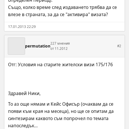
определен период).
Също, колко време след издаването трябва да се 
влезе в страната, за да се "активира" визата?
17.01.2013 22:29
227 мнения
permutation
#2
от 11.2012
Здравей Ники,
То аз още нямам и Кейс Офисър (очаквам да се 
появи към края на месеца), но ще се опитам да 
синтезирам каквото съм попрочел по темата 
напоследък...