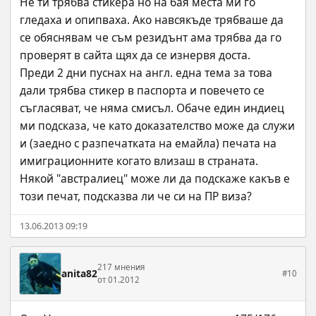
Не ти трябва стикера но на бая места ми го 
гледаха и опипваха. Ако навсякъде трябваше да 
се обяснявам че съм резидънт ама трябва да го 
проверят в сайта щях да се изнервя доста.
Преди 2 дни пуснах на англ. една тема за това 
дали трябва стикер в паспорта и повечето се 
съгласяват, че няма смисъл. Обаче един индиец 
ми подсказа, че като доказателство може да служи 
и (заедно с разпечатката на емайла) печата на 
имиграционните когато влизаш в страната.
Някой "австралиец" може ли да подскаже какъв е 
този печат, подсказва ли че си на ПР виза?
13.06.2013 09:19
217 мнения
anita82
#10
от 01.2012