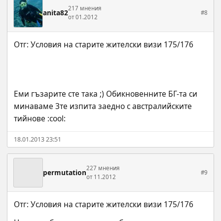
217 мнения
anita82
#8
от 01.2012
Еми гъзарите сте така ;) Обикновенните БГ-та си 
минаваме 3те изпита заедно с австралийските 
тийнове :cool:
18.01.2013 23:51
227 мнения
permutation
#9
от 11.2012
Отг: Условия на старите жителски визи 175/176