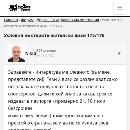
☰
Начало
›
Форум
›
Друго - Емиграция към Австралия
› Условия на
старите жителски визи 175/176
Условия на старите жителски визи 175/176
895 мнения
NikiG
#1
от 01.2012
Здравейте - интересува ме следното (за мене, 
представете си!). Тези 2 визи се различават само 
по това как се получават съответно без/със 
спонсорство. Дали някой знае за какъв срок се 
издават в паспорта - примерно 2 г, 10 г или 
безсрочни
и имат ли условия (примерно: минимален 
престой в страната, или да не се излиза след 