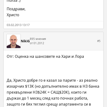
полза :)
Поздрави,
Христо
03.02.2013 13:17
895 мнения
NikiG
#5
от 01.2012
Да, Христо добре го е казал за парите - аз реално 
изхарчих $13К (но допълнително имах в НЗ банка 
прехвърлени НЗ$24К = САЩ$20К), които ги 
държах до 1 месец след като почнах работа, 
защото ги бях теглил срещу апартамента си в 