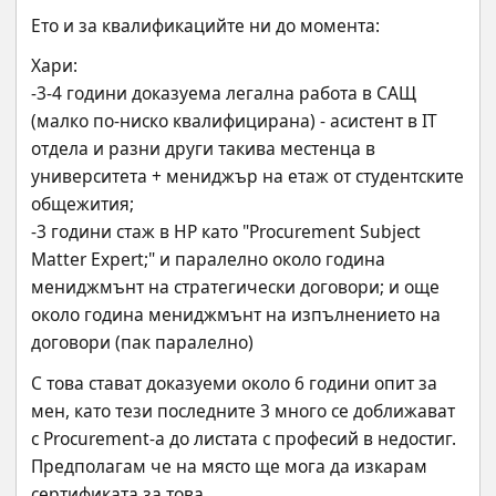
Ето и за квалификацийте ни до момента:
Хари:
-3-4 години доказуема легална работа в САЩ 
(малко по-ниско квалифицирана) - асистент в IT 
отдела и разни други такива местенца в 
университета + мениджър на етаж от студентските 
общежития;
-3 години стаж в HP като "Procurement Subject 
Matter Expert;" и паралелно около година 
мениджмънт на стратегически договори; и още 
около година мениджмънт на изпълнението на 
договори (пак паралелно)
С това стават доказуеми около 6 години опит за 
мен, като тези последните 3 много се доближават 
с Procurement-а до листата с професий в недостиг. 
Предполагам че на място ще мога да изкарам 
сертификата за това.