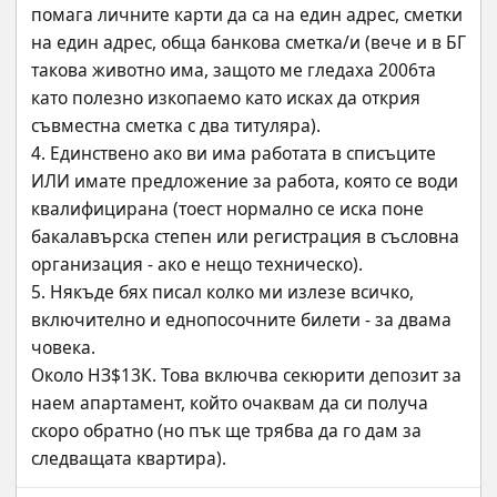
помага личните карти да са на един адрес, сметки 
на един адрес, обща банкова сметка/и (вече и в БГ 
такова животно има, защото ме гледаха 2006та 
като полезно изкопаемо като исках да открия 
съвместна сметка с два титуляра).
4. Единствено ако ви има работата в списъците 
ИЛИ имате предложение за работа, която се води 
квалифицирана (тоест нормално се иска поне 
бакалавърска степен или регистрация в съсловна 
организация - ако е нещо техническо).
5. Някъде бях писал колко ми излезе всичко, 
включително и еднопосочните билети - за двама 
човека.
Около НЗ$13К. Това включва секюрити депозит за 
наем апартамент, който очаквам да си получа 
скоро обратно (но пък ще трябва да го дам за 
следващата квартира).