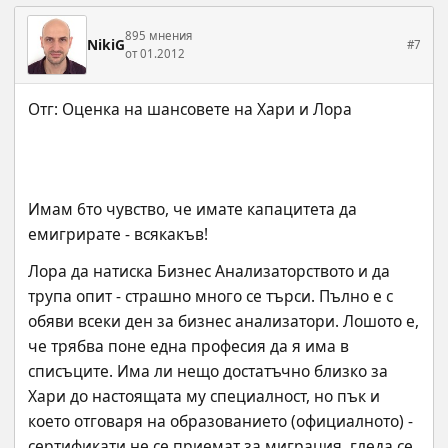
895 мнения
NikiG
#7
от 01.2012
Имам 6то чувство, че имате капацитета да 
емигрирате - всякакъв!
Лора да натиска Бизнес Анализаторството и да 
трупа опит - страшно много се търси. Пълно е с 
обяви всеки ден за бизнес анализатори. Лошото е, 
че трябва поне една професия да я има в 
списъците. Има ли нещо достатъчно близко за 
Хари до настоящата му специалност, но пък и 
което отговаря на образованието (официалното) - 
сертификати не се приемат за миграция, гледа се 