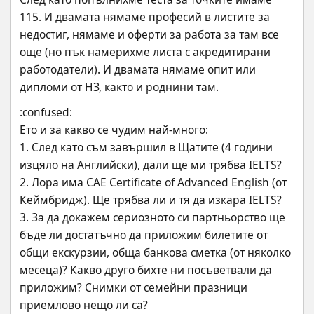
115. И двамата нямаме професий в листите за 
недостиг, нямаме и оферти за работа за там все 
още (но пък намерихме листа с акредитирани 
работодатели). И двамата нямаме опит или 
дипломи от НЗ, както и роднини там.
:confused:
Ето и за какво се чудим най-много:
1. След като съм завършил в Щатите (4 години 
изцяло на Английски), дали ще ми трябва IELTS?
2. Лора има CAE Certificate of Advanced English (от 
Кеймбридж). Ще трябва ли и тя да изкара IELTS?
3. За да докажем сериозното си партньорство ще 
бъде ли достатъчно да приложим билетите от 
общи екскурзии, обща банкова сметка (от няколко 
месеца)? Какво друго бихте ни посъветвали да 
приложим? Снимки от семейни празници 
приемлово нещо ли са?