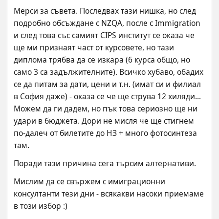
Мерси за съвета. Последвах тази нишка, но след 
подробно обсъждане с NZQA, после с Immigration 
и след това със самият CIPS институт се оказа че 
ще ми признаят част от курсовете, но тази 
диплома трябва да се изкара (6 курса общо, но 
само 3 са задължителните). Всичко хубаво, обадих 
се да питам за дати, цени и т.н. (имат си и филиал 
в София даже) - оказа се че ще струва 12 хиляди... 
Можем да ги дадем, но пък това сериозно ще ни 
удари в бюджета. Дори не мисля че ще стигнем 
по-далеч от билетите до НЗ + много фотосинтеза 
там.
Поради тази причина сега търсим алтернативи.
Мислим да се свържем с имиграционни 
консултанти тези дни - всякакви насоки приемаме 
в този избор :)