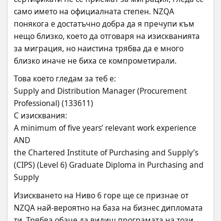
само името на официалната степен. NZQA 
понякога е достатъчно добра да я пречупи към 
нещо близко, което да отговаря на изискванията 
за миграция, но наистина трябва да е много 
близко иначе не биха се компрометирали.
Това което гледам за теб е:
Supply and Distribution Manager (Procurement 
Professional) (133611)
С изисквания:
A minimum of five years’ relevant work experience
AND
the Chartered Institute of Purchasing and Supply’s 
(CIPS) (Level 6) Graduate Diploma in Purchasing and 
Supply
Изискването на Ниво 6 горе ще се признае от 
NZQA най-вероятно на база на бизнес дипломата 
ти. Трябва обаче да видиш програмата на този 