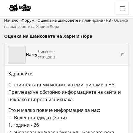
☰
Начало
›
Форум
›
Оценка на шансовете и планиране - НЗ
› Оценка
на шансовете на Хари и Лора
Оценка на шансовете на Хари и Лора
5 мнения
Harry
#1
от 01.2013
Здравейте,
С приятелката ми искаме да емигрираме в НЗ. 
Прегледахме обстойно информацията на сайта и 
няколко въпроса изникнаха.
Ето и малко повече информация за нас:
--- Водещ кандидат (Хари)
1. години - 26
2. образование/квалификация - Бакалавърска 