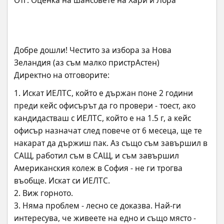
Добре дошли! Честито за избора за Нова 
Зеландия (аз съм малко пристрАстен)
Директно на отговорите:
1. Искат ИЕЛТС, който е държан поне 2 години 
преди кейс офисърът да го провери - тоест, ако 
кандидастваш с ИЕЛТС, който е на 1.5 г, а кейс 
офисър назначат след повече от 6 месеца, ще те 
накарат да държиш пак. Аз също съм завършил в 
САЩ, работил съм в САЩ, и съм завършил 
Американския колеж в София - не ги трогва 
въобще. Искат си ИЕЛТС.
2. Виж горното.
3. Няма проблем - лесно се доказва. Най-ги 
интересува, че живеете на едно и също място - 