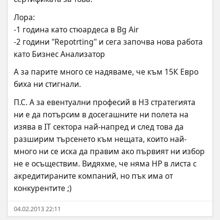
Лора:
-1 година като стюардеса в Bg Air
-2 години "Repotrting" и сега започва нова работа 
като Бизнес Анализатор
А за парите много се надяваме, че към 15К Евро 
биха ни стигнали.
П.С. А за евентуални професий в НЗ стратегията 
ни е да потърсим в досегашните ни полета на 
изява в IT сектора най-напред и след това да 
разширим търсенето към нещата, които най-
много ни се иска да правим ако първият ни избор 
не е осъществим. Видяхме, че няма HP в листа с 
акредитираните компаний, но пък има от 
конкурентите ;)
04.02.2013 22:11