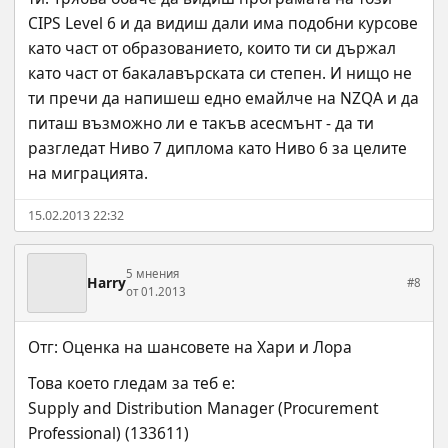
CIPS Level 6 и да видиш дали има подобни курсове 
като част от образованието, които ти си държал 
като част от бакалавърската си степен. И нищо не 
ти пречи да напишеш едно емайлче на NZQA и да 
питаш възможно ли е такъв асесмънт - да ти 
разгледат Ниво 7 диплома като Ниво 6 за целите 
на миграцията.
15.02.2013 22:32
5 мнения
Harry
#8
от 01.2013
Отг: Оценка на шансовете на Хари и Лора
Това което гледам за теб е:
Supply and Distribution Manager (Procurement 
Professional) (133611)