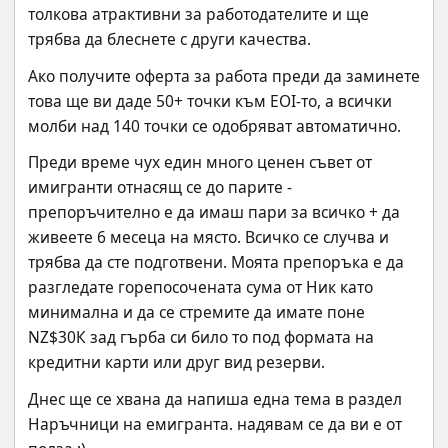
толкова атрактивни за работодателите и ще 
трябва да блеснете с други качества.
Ако получите оферта за работа преди да заминете 
това ще ви даде 50+ точки към EOI-то, а всички 
молби над 140 точки се одобряват автоматично.
Преди време чух един много ценен съвет от 
имигранти отнасящ се до парите - 
препоръчително е да имаш пари за всичко + да 
живеете 6 месеца на място. Всичко се случва и 
трябва да сте подготвени. Моята препоръка е да 
разгледате горепосочената сума от Ник като 
минимална и да се стремите да имате поне 
NZ$30К зад гърба си било то под формата на 
кредитни карти или друг вид резерви.
Днес ще се хвана да напиша една тема в раздел 
Наръчници на емигранта. надявам се да ви е от 