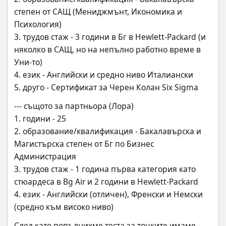
степен от САЩ (Мениджмънт, Икономика и 
Психология)
3. трудов стаж - 3 години в Бг в Hewlett-Packard (и 
няколко в САЩ, но на непълно работно време в 
Уни-то)
4. език - Английски и средно ниво Италиански
5. друго - Сертификат за Черен Колан Six Sigma
--- същото за партньора (Лора)
1. години - 25
2. образование/квалификация - Бакалавърска и 
Магистърска степен от Бг по Бизнес 
Администрация
3. трудов стаж - 1 година първа категория като 
стюардеса в Bg Air и 2 години в Hewlett-Packard
4. език - Английски (отличен), Френски и Немски 
(средно към високо ниво)
След като попълнихме теста за точките имаме 