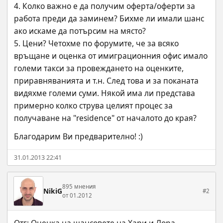
4. Колко важно е да получим оферта/оферти за 
работа преди да заминем? Бихме ли имали шанс 
ако искаме да потърсим на място?
5. Цени? Четохме по форумите, че за всяко 
връщане и оценка от имиграционния офис имало 
големи такси за провеждането на оценките, 
приравняванията и т.н. След това и за поканата 
видяхме големи суми. Някой има ли представа 
примерно колко струва целият процес за 
получаване на "residence" от началото до края?
Благодарим Ви предварително! :)
31.01.2013 22:41
895 мнения
NikiG
#2
от 01.2012