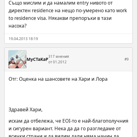
Също мислим и да намалим entry нивото от 
директен residence на нещо по-умерено като work 
to residence visa. Някакви препоръки в тази 
насока?
19.04.2013 18:19
317 мнения
MyCTaKaP
#9
от 01.2012
Здравей Хари,
искам да отбележа, че EOI-то е най-благополучния 
и сигурен вариант. Нека да да го разгледаме от 
всички страни и да видим дали няма начин да 