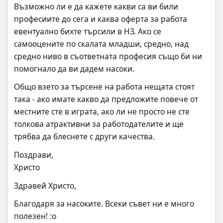
Възможно ли е да кажете какви са ви били 
професиите до сега и каква оферта за работа 
евентуално бихте търсили в НЗ. Ако се 
самооцените по скалата младши, средно, над 
средно ниво в съответната професия също би ни 
помогнало да ви дадем насоки.
Общо взето за търсене на работа нещата стоят 
така - ако имате какво да предложите повече от 
местните сте в играта, ако ли не просто не сте 
толкова атрактивни за работодателите и ще 
трябва да блеснете с други качества.
Поздрави,
Христо
Здравей Христо,
Благодаря за насоките. Всеки съвет ни е много 
полезен! :o