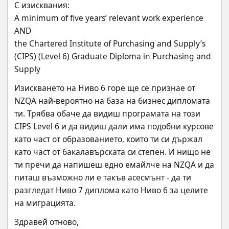
С изисквания:
A minimum of five years’ relevant work experience
AND
the Chartered Institute of Purchasing and Supply’s 
(CIPS) (Level 6) Graduate Diploma in Purchasing and 
Supply
Изискването на Ниво 6 горе ще се признае от 
NZQA най-вероятно на база на бизнес дипломата 
ти. Трябва обаче да видиш програмата на този 
CIPS Level 6 и да видиш дали има подобни курсове 
като част от образованието, които ти си държал 
като част от бакалавърската си степен. И нищо не 
ти пречи да напишеш едно емайлче на NZQA и да 
питаш възможно ли е такъв асесмънт - да ти 
разгледат Ниво 7 диплома като Ниво 6 за целите 
на миграцията.
Здравей отново,