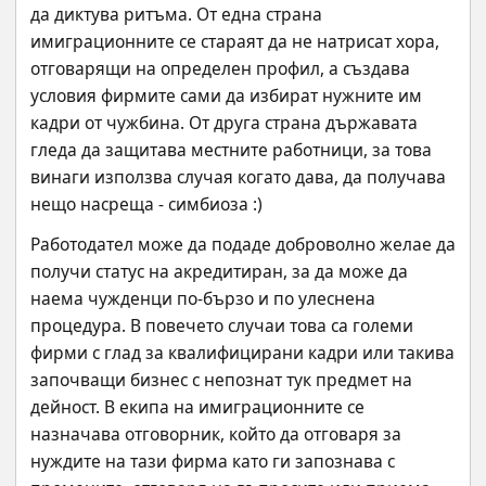
да диктува ритъма. От една страна 
имиграционните се стараят да не натрисат хора, 
отговарящи на определен профил, а създава 
условия фирмите сами да избират нужните им 
кадри от чужбина. От друга страна държавата 
гледа да защитава местните работници, за това 
винаги използва случая когато дава, да получава 
нещо насреща - симбиоза :)
Работодател може да подаде доброволно желае да 
получи статус на акредитиран, за да може да 
наема чужденци по-бързо и по улеснена 
процедура. В повечето случаи това са големи 
фирми с глад за квалифицирани кадри или такива 
започващи бизнес с непознат тук предмет на 
дейност. В екипа на имиграционните се 
назначава отговорник, който да отговаря за 
нуждите на тази фирма като ги запознава с 