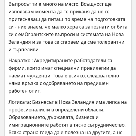
Въпросът ти е много на място. Всъщност ще 
използвам момента да те приканя да не се 
притесняваш да питаш по време на подготовката 
си - ние знаем, че малко хора са запознати от бита 
си с емОгрантските въпроси и системата на Нова 
Зеландия и за това се стараем да сме толерантни 
и търпеливи.
Накратко : Акредитираните работодатели са 
фирми, които имат специални привилегии да 
наемат чужденци. Това е всичко, следователно 
няма връзка с одобряването на предишен 
работен опит.
Логиката: Бизнесът в Нова Зеландия има липса на 
професионалисти в определени области. 
Образованието, държавата, бизнеса и 
имиграционните работят в тясно сътрудничество. 
Всяка страна гледа да е полезна на другите, а не 