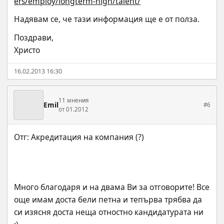
ers/employ/longterm-high/talent/
Надявам се, че тази информация ще е от полза.
Поздрави,
Христо
16.02.2013 16:30
11 мнения
Emil
#6
от 01.2012
Много благодаря и на двама Ви за отговорите! Все 
още имам доста бели петна и тепърва трябва да 
си изясня доста неща отностно кандидатурата ни  