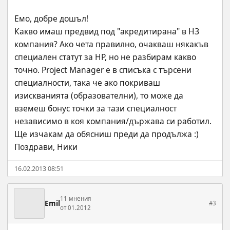
Емо, добре дошъл!
Какво имаш предвид под "акредитирана" в НЗ 
компания? Ако чета правилно, очакваш някакъв 
специален статут за HP, но не разбирам какво 
точно. Project Manager е в списъка с търсени 
специалности, така че ако покриваш 
изискванията (образователни), то може да 
вземеш бонус точки за тази специалност 
независимо в коя компания/държава си работил. 
Ще изчакам да обясниш преди да продължа :)
Поздрави, Ники
16.02.2013 08:51
11 мнения
Emil
#3
от 01.2012