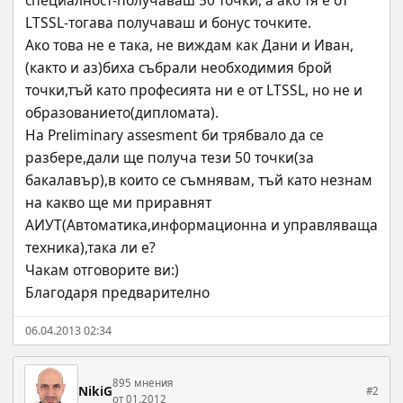
специалност-получаваш 50 точки, а ако тя е от 
LTSSL-тогава получаваш и бонус точките.
Ако това не е така, не виждам как Дани и Иван, 
(както и аз)биха събрали необходимия брой 
точки,тъй като професията ни е от LTSSL, но не и 
образованието(дипломата).
На Preliminary assesment би трябвало да се 
разбере,дали ще получа тези 50 точки(за 
бакалавър),в които се съмнявам, тъй като незнам 
на какво ще ми приравнят 
АИУТ(Автоматика,информационна и управляваща 
техника),така ли е?
Чакам отговорите ви:)
Благодаря предварително
06.04.2013 02:34
895 мнения
NikiG
#2
от 01.2012