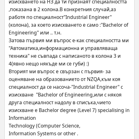
изискването на НЗ да ти признаят специалността 
,показана в 2 колона.В конкретния случай,аз 
работя по специалност"Industrial Engineer"
(колона), за което изискването е само :"Bachelor of 
Engineering" или .. т.н.
Затова първия ми въпрос е-как специалността ми 
"Автоматика,информационна и управляваща 
техника" не съвпада с написаното в колона 3 и 
4(явно нещо някъде ми се губи) :)
Вторият ми въпрос е свързан с първия- за 
оценяване на образованието от NZQA,към коя 
специалност да се насоча-"Industrial Engineer" с 
изискване  "Bachelor of Engineering,или с някоя 
друга специалност надолу в списъка,чието 
изискване е Bachelor degree (Level 7) specialising in 
Information 
Technology (Computer Science, 
Information Systems or other .