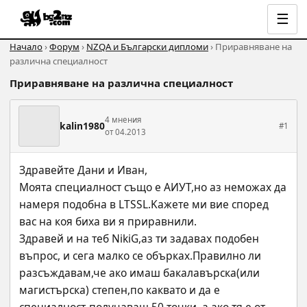
☰
Начало
›
Форум
›
NZQA и Български дипломи
› Приравняване на
различна специалност
Приравняване на различна специалност
4 мнения
kalin1980
#1
от 04.2013
Здравейте Дани и Иван,
Моята специалност също е AИУТ,но аз неможах да 
намеря подобна в LTSSL.Kaжете ми вие според 
вас на коя биха ви я приравнили.
Здравей и на теб NikiG,аз ти задавах подобен 
въпрос, и сега малко се обърках.Правилно ли 
разсъждавам,че ако имаш бакалавърска(или 
магистърска) степен,по каквато и да е 