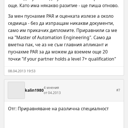
още. Като има някакво разитие - ще пиша отново.
За мен пуснахме PAR и оценката излезе а около 
седмица - без да изпращам никакви документи, 
само им прикачих дипломите. Приравнили са ме 
на "Master of Automation Engineering". Само да 
вметна пак, че аз не съм главния апликант и 
пуснахме PAR за да можем да вземем още 20 
точки "if your partner holds a level 7+ qualification"
08.04.2013 19:53
4 мнения
kalin1980
#7
от 04.2013