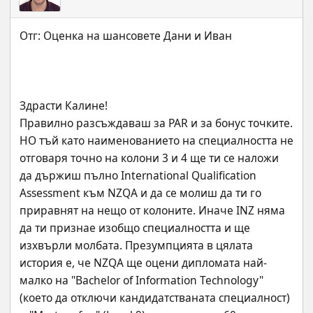
Здрасти Калине!
Правилно разсъждаваш за PAR и за бонус точките. 
НО тъй като наименованието на специалността не 
отговаря точно на колони 3 и 4 ще ти се наложи 
да държиш пълно International Qualification 
Assessment към NZQA и да се молиш да ти го 
приравнят на нещо от колоните. Иначе INZ няма 
да ти признае изобщо специалността и ще 
изхвърли молбата. Презумпцията в цялата 
история е, че NZQA ще оцени дипломата най-
малко на "Bachelor of Information Technology" 
(което да отключи кандидатстваната специалност) 