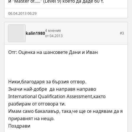
и "Master of....." (Level 9) което да даде 60 т.
06.04.2013 06:29
4 мнения
kalin1980
#3
от 04.2013
Ники,благодаря за бързия отгвор.
Значи най-добре  да направя направо 
International Qualification Assessment,както 
разбирам от отговора ти.
Имам само бакалавър, така,че ще се надявам да я 
приравнят на нещо.
Поздрави