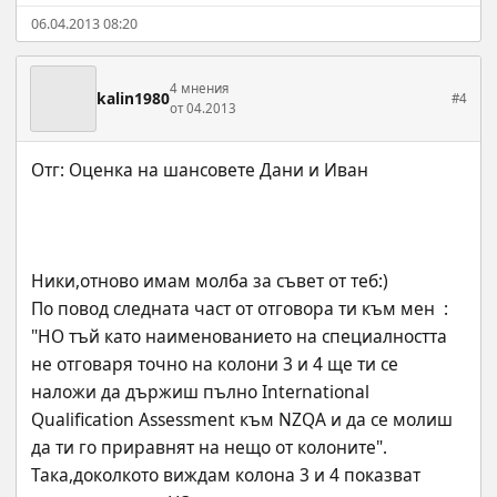
06.04.2013 08:20
4 мнения
kalin1980
#4
от 04.2013
Ники,отново имам молба за съвет от теб:)
По повод следната част от отговора ти към мен  : 
"НО тъй като наименованието на специалността 
не отговаря точно на колони 3 и 4 ще ти се 
наложи да държиш пълно International 
Qualification Assessment към NZQA и да се молиш 
да ти го приравнят на нещо от колоните".
Така,доколкото виждам колона 3 и 4 показват 