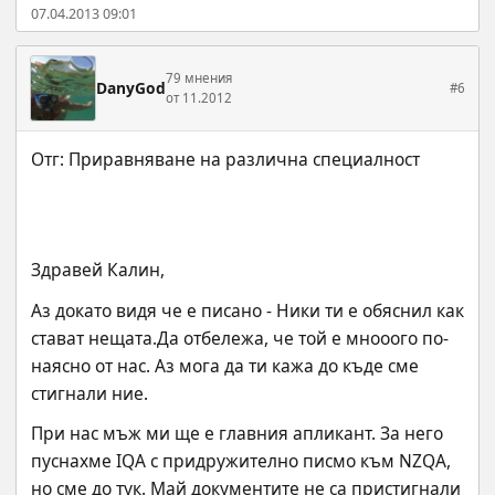
07.04.2013 09:01
79 мнения
DanyGod
#6
от 11.2012
Здравей Калин,
Аз докато видя че е писано - Ники ти е обяснил как 
стават нещата.Да отбележа, че той е мнооого по-
наясно от нас. Аз мога да ти кажа до къде сме 
стигнали ние.
При нас мъж ми ще е главния апликант. За него 
пуснахме IQA с придружително писмо към NZQA, 
но сме до тук. Май документите не са пристигнали 