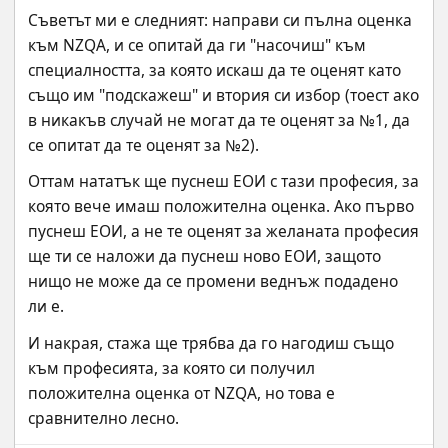
Съветът ми е следният: направи си пълна оценка 
към NZQA, и се опитай да ги "насочиш" към 
специалността, за която искаш да те оценят като 
също им "подскажеш" и втория си избор (тоест ако 
в никакъв случай не могат да те оценят за №1, да 
се опитат да те оценят за №2).
Оттам нататък ще пуснеш ЕОИ с тази професия, за 
която вече имаш положителна оценка. Ако първо 
пуснеш ЕОИ, а не те оценят за желаната професия 
ще ти се наложи да пуснеш ново ЕОИ, защото 
нищо не може да се промени веднъж подадено 
ли е.
И накрая, стажа ще трябва да го нагодиш също 
към професията, за която си получил 
положителна оценка от NZQA, но това е 
сравнително лесно.