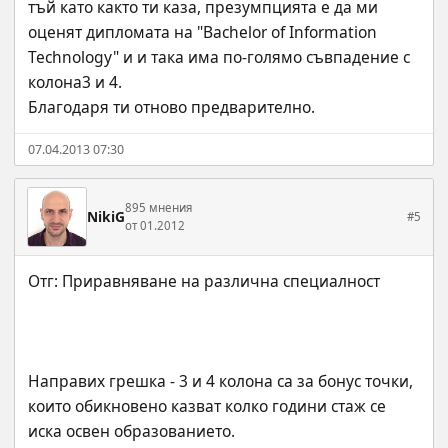
тъй като както ти каза, презумпцията е да ми 
оценят дипломата на "Bachelor of Information 
Technology" и и така има по-голямо съвпадение с 
колона3 и 4.
Благодаря ти отново предварително.
07.04.2013 07:30
895 мнения
NikiG
#5
от 01.2012
Направих грешка - 3 и 4 колона са за бонус точки, 
които обикновено казват колко години стаж се 
иска освен образованието.