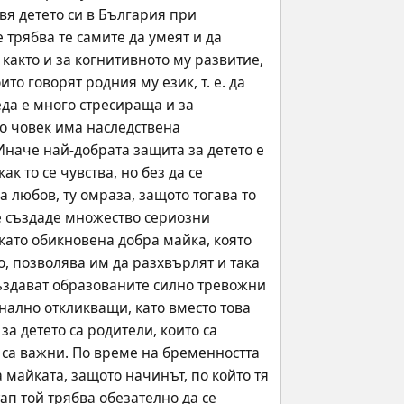
вя детето си в България при 
трябва те самите да умеят и да 
 както и за когнитивното му развитие, 
то говорят родния му език, т. е. да 
да e много стресираща и за 
о човек има наследствена 
Иначе най-добрата защита за детето е 
 то се чувства, но без да се 
любов, ту омраза, защото тогава то 
е създаде множество сериозни 
като обикновена добра майка, която 
, позволява им да разхвърлят и така 
ъздават образованите силно тревожни 
ално откликващи, като вместо това 
 детето са родители, които са 
са важни. По време на бременността 
майката, защото начинът, по който тя 
ап той трябва обезателно да се 