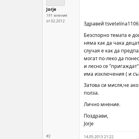
Jorje
191 мнения
от 02.2012
Здравей tsvetelina1106
Безспорно темата е дос
няма как да чака деца
случая е как да предп
могат по-леко да понес
и лесно се "пригаждат"
има изключения ( и съм
Затова си мисля,че ак
полза.
Лично мнение.
Поздрави,
Jorje
#2
14.05.2013 21:22