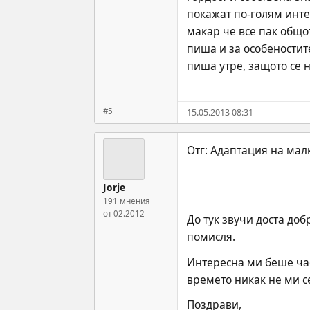
покажат по-голям инте
макар че все пак общот
пиша и за особеностит
пиша утре, защото се 
#5
15.05.2013 08:31
Jorje
191 мнения
от 02.2012
До тук звучи доста доб
помисля.
Интересна ми беше час
времето никак не ми се
Поздрави,