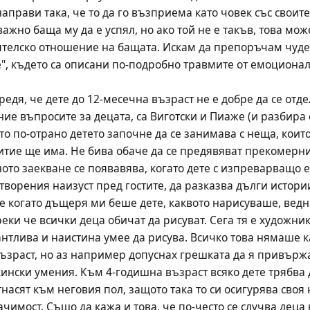
направи така, че то да го възприема като човек със своите 
ажно баща му да е успял, но ако той не е такъв, това мож
телско отношение на бащата. Искам да препоръчам чудес
", където са описани по-подробно травмите от емоционалн
дя, че дете до 12-месечна възраст не е добре да се отдел
е въпросите за децата, са Виготски и Пиаже (и разбира с
то по-отрано детето започне да се занимава с неща, които
итие ще има. Не бива обаче да се предявяват прекомерни
ото заекване се появавява, когато дете с изпреварващо ез
ворения наизуст пред гостите, да разказва дълги истории 
е когато дъщеря ми беше дете, каквото нарисуваше, веднаг
еки че всички деца обичат да рисуват. Сега тя е художник
антлива и наистина умее да рисува. Всичко това нямаше как
ъзраст, но аз например допуснах грешката да я привържа 
ински умения. Към 4-годишна възраст всяко дете трябва 
тнасят към неговия пол, защото така то си осигурява своя
ачимост. Също да кажа и това, че по-често се случва деца