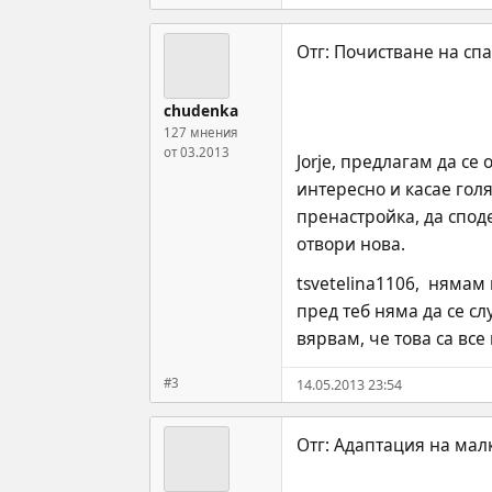
chudenka
127 мнения
от 03.2013
Jorje, предлагам да се
интересно и касае гол
пренастройка, да споде
отвори нова.
tsvetelina1106,  няма
пред теб няма да се сл
вярвам, че това са все
#3
14.05.2013 23:54