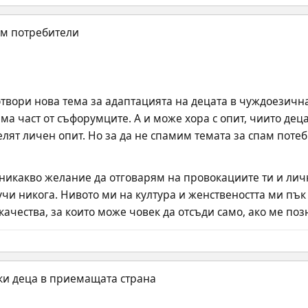
 отвори нова тема за адаптацията на децата в чуждоезична
яма част от съфорумците. А и може хора с опит, чиито дец
лят личен опит. Но за да не спамим темата за спам потеб
м никакво желание да отговарям на провокациите ти и лич
учи никога. Нивото ми на култура и женствеността ми пък
 качества, за които може човек да отсъди само, ако ме по