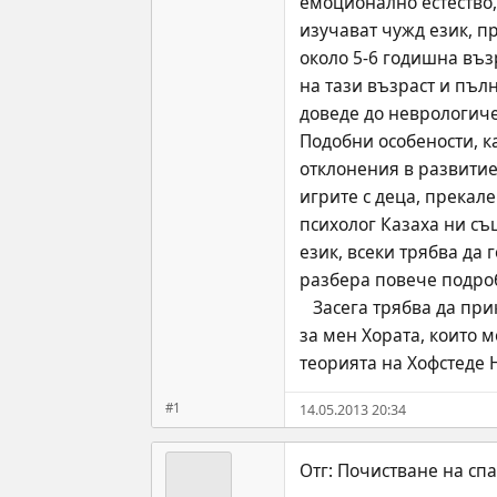
емоционално естество, 
изучават чужд език, пр
около 5-6 годишна въз
на тази възраст и пъл
доведе до неврологичен
Подобни особености, ка
отклонения в развитиет
игрите с деца, прекале
психолог Казаха ни същ
език, всеки трябва да 
разбера повече подроб
   Засега трябва да приключа Ще пиша по-късно, разбира се, освен ако не сте ме изритали от форума Не мислете лошо 
за мен Хората, които м
теорията на Хофстеде 
#1
14.05.2013 20:34