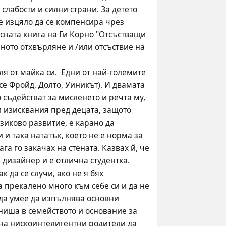
слабости и силни страни. За детето 
е изцяло да се компенсира чрез 
ната книга на Ги Корно "Отсъстващи 
ото отхвърляне и /или отсъствие на 
я от майка си.  Едни от най-големите 
е Фройд, Долто, Уиникът). И двамата 
 съдействат за мисленето и речта му, 
 изисквания пред децата, защото 
иково развитие, е карано да 
и така нататък, което не е норма за 
а го закачах на стената. Казвах й, че 
 дизайнер и е отлична студентка. 
 да се случи, ако не я бях 
прекалено много към себе си и да не 
да умее да изпълнява основни 
 ниша в семейството и основание за 
 на нискоинтелигентни родители да 