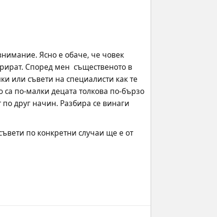
внимание. Ясно е обаче, че човек 
рират. Според мен  същественото в 
и или съвети на специалисти как те 
о са по-малки децата толкова по-бързо 
 по друг начин. Разбира се винаги 
ъвети по конкретни случаи ще е от 