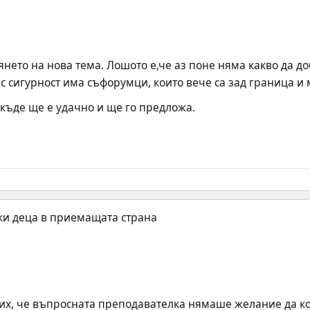
нето на нова тема. Лошото е,че аз поне няма какво да до
с сигурност има съфорумци, които вече са зад граница и 
къде ще е удачно и ще го предложа.