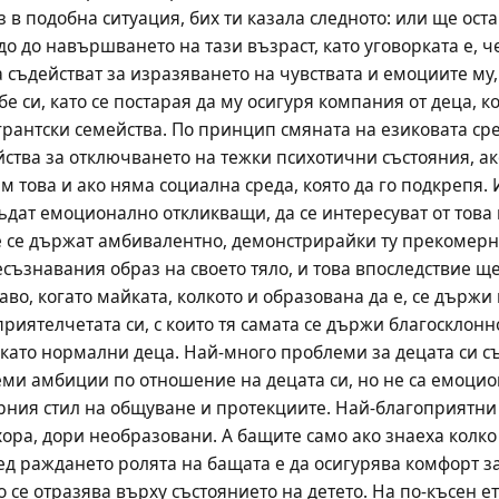
 в подобна ситуация, бих ти казала следното: или ще оста
 до навършването на тази възраст, като уговорката е, че 
да съдействат за изразяването на чувствата и емоциите му,
е си, като се постарая да му осигуря компания от деца, кои
рантски семейства. По принцип смяната на езиковата сре
йства за отключването на тежки психотични състояния, ак
 това и ако няма социална среда, която да го подкрепя. 
дат емоционално откликващи, да се интересуват от това как
не се държат амбивалентно, демонстрирайки ту прекомерна 
есъзнавания образ на своето тяло, и това впоследствие щ
во, когато майката, колкото и образована да е, се държи 
риятелчетата си, с които тя самата се държи благосклонно
т като нормални деца. Най-много проблеми за децата си с
еми амбиции по отношение на децата си, но не са емоцион
ния стил на общуване и протекциите. Най-благоприятни за
ора, дори необразовани. А бащите само ако знаеха колко 
ед раждането ролята на бащата е да осигурява комфорт за 
 се отразява върху състоянието на детето. На по-късен ет