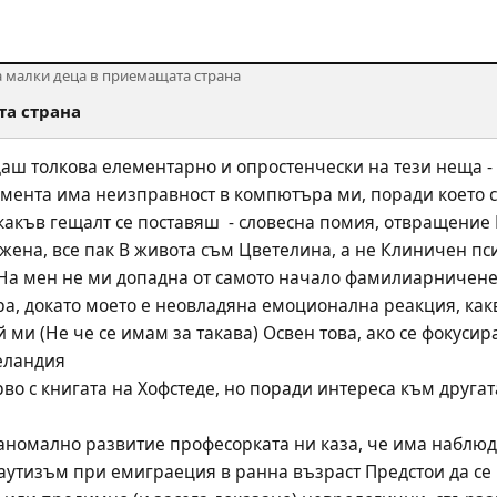
а малки деца в приемащата страна
та страна
даш толкова елементарно и опростенчески на тези неща - 
омента има неизправност в компютъра ми, поради което с
 какъв гещалт се поставяш  - словесна помия, отвращение
 жена, все пак В живота съм Цветелина, а не Клиничен пси
На мен не ми допадна от самото начало фамилиарниченето
ра, докато моето е неовладяна емоционална реакция, как
 ми (Не че се имам за такава) Освен това, ако се фокусир
еландия
аутизъм при емиграеция в ранна възраст Предстои да се 