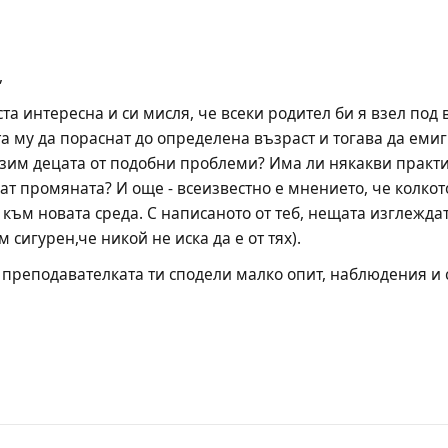
,
та интересна и си мисля, че всеки родител би я взел под 
та му да пораснат до определена възраст и тогава да емиг
азим децата от подобни проблеми? Има ли някакви практик
ат промяната? И още - всеизвестно е мнението, че колкот
 към новата среда. С написаното от теб, нещата изглеждат
 сигурен,че никой не иска да е от тях).
о преподавателката ти сподели малко опит, наблюдения и с