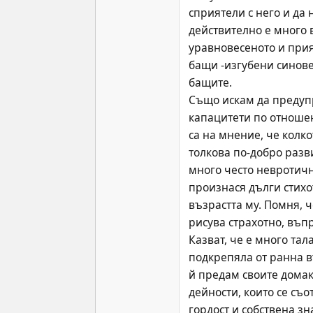
сприятели с него и да 
действително е много в
уравновесеното и прия
бащи -изгубени синове
бащите.
Също искам да предупре
капацитети по отношени
са на мнение, че колко
толкова по-добро разв
много често невротичн
произнася дълги стихот
възрастта му. Помня, ч
рисува страхотно, въпр
Казват, че е много тал
подкрепяла от ранна в
й предам своите домак
дейности, които се съо
гордост и собствена зн