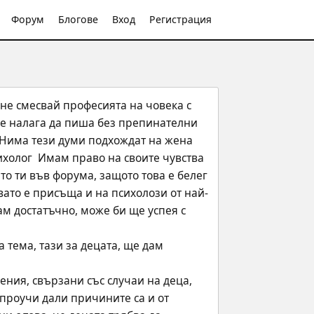
Форум
Блогове
Вход
Регистрация
не смесвай професията на човека с 
е налага да пиша без препинателни 
 Нима тези думи подхождат на жена 
холог  Имам право на своите чувства 
 ти във форума, защото това е белег 
вато е присъща и на психолози от най-
ам достатъчно, може би ще успея с 
проучи дали причините са и от 