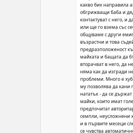
какво бих направила аз
обгрижващи баба и дядо
контактуват с него, и 
или ще го взема със себ
общувамe с други емиг
възрастни и това съде
предразположеност към
майката и бащата да бъ
вторачват в него, да 
няма как да изгради н
проблеми. Много е хуба
му позволява да кани п
нататък - да се държа
майки, които имат гол
предпочитат авторитар
семпли, неусложнени х
и в първите месеци сл
се чувства автоматично