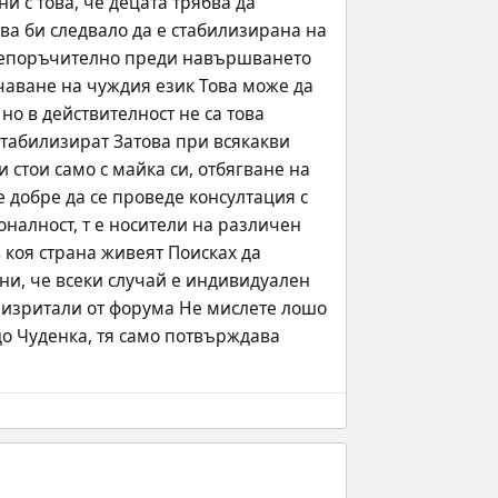
 с това, че децата трябва да 
ва би следвало да е стабилизирана на 
препоръчително преди навършването 
чаване на чуждия език Това може да 
о в действителност не са това 
стабилизират Затова при всякакви 
тои само с майка си, отбягване на  
 добре да се проведе консултация с 
налност, т е носители на различен 
 коя страна живеят Поисках да 
ни, че всеки случай е индивидуален 
до Чуденка, тя само потвърждава 