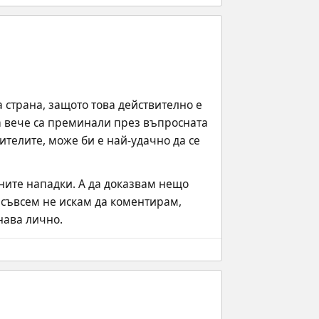
 страна, защото това действително е 
а вече са преминали през въпросната 
ителите, може би е най-удачно да се 
ните нападки. А да доказвам нещо 
 съвсем не искам да коментирам, 
знава лично.