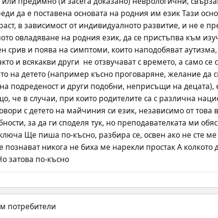
или предимно (и засега доказано) неврологични, свързани
еди да е поставена основата на родния им език Тази осно
раст, в зависимост от индивидуалното развитие, и не е 
ното овладяване на родния език, да се пристъпва към изу
 срив и поява на симптоми, които наподобяват аутизма, н
кто и всякакви други  не отзвучават с времето, а само се 
о на детето (например късно проговаряне, желание да си с
на подреденост и други подобни, неприсъщи на децата), е
о, че в случаи, при които родителите са с различна нацио
говори с детето на майчиния си език, независимо от това в
ности, за да ги споделя тук, но преподавателката ми обяс
е познават никога не биха ме нарекли простак А колкото 
Но затова по-късно