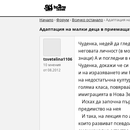
Начало
›
Форум
›
Всичко останало
› Адаптация н
Адаптация на малки деца в приемаща
Чуденка, недей да гле
неговата личност (в м
знаци) А и погледни в
tsvetelina1106
Чуденка, докажи че си
10 мнения
от 08.2012
и на изразяването им 
на недостатъчна култу
голяма класа, повярвай
имиграцията в Нова З
   Исках да започна първо с книгата на Хофстеде, но поради интереса към другата тема, тази за децата, ще дам 
предимство на нея 
   И така, на лекция по аномално развитие професорката ни каза, че има наблюдения, свързани със случаи на деца, 
които развиват псевдо