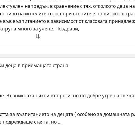
лектуален напредък, в сравнение с тях, отколкото деца н
о ниво на интелитентност при вторите е по-високо, в сра
е във възпитанието в зависимост от класовата принадлежно
натрупа много за учене. Поздрави,
                                                                          Ц.
ре. Възникнаха някои въпроси, но по-добре утре на свежа 
тта за възпитанието на децата ( особено за домашната ра
 подреждаше стаята, но ...