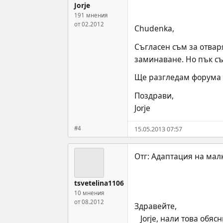
Jorje
191 мнения
от 02.2012
Chudenka,
Съгласен съм за отваря
заминаване. Но пък съ
Ще разгледам форума 
Поздрави,
Jorje
#4
15.05.2013 07:57
tsvetelina1106
10 мнения
от 08.2012
Здравейте,
   Jorje, нали това обясних, че въпросната преподавателка нямаше желание да коментира случаи. Но ако ме питаш 