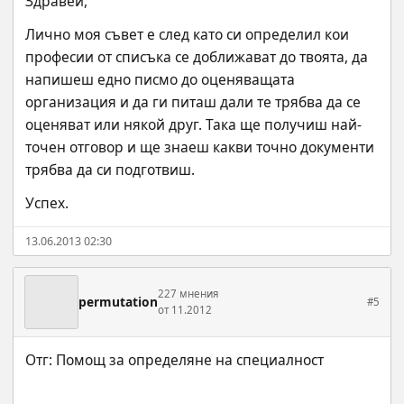
Здравей,
Лично моя съвет е след като си определил кои 
професии от списъка се доближават до твоята, да 
напишеш едно писмо до оценяващата 
организация и да ги питаш дали те трябва да се 
оценяват или някой друг. Така ще получиш най-
точен отговор и ще знаеш какви точно документи 
трябва да си подготвиш.
Успех.
13.06.2013 02:30
227 мнения
permutation
#5
от 11.2012