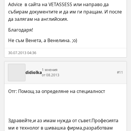
Advice  в сайта на VETASSESS или направо да 
събирам документите и да им ги пращам. И после 
да залягам на английския.
Благодаря!
Не съм Венета, а Венелина. ;o)
30.07.2013 04:36
1 мнения
didiolka
#11
от 08.2013
Здравейте,и аз имам нужда от съвет.Професията 
ми е технолог в шивашка фирма,разработвам 