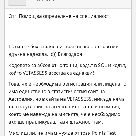
Тъкмо се бях отчаяла и твоя отговор отново ми 
вдъхна надежда. ;o)) Благодаря!
Кодовете са абсолютно точни, кодът в SOL и кодът, 
който VETASSESS асества са еднакви!
Това, че е необходима регистрация или лиценз го 
има единствено в статистическия сайт на 
Австралия, но в сайта на VETASSESS, никъде няма 
такова условие за асестването на тази позиция, 
което ме навежда на мисълта, че е необходимо 
ако ще практикуваш тази длъжност там.
Мислиш ли, че имам нужда от този Points Test 