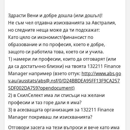
Здрасти Вени и добре дошла (или дошъл)!
Не съм чел отдавна изискванията за Австралия, 
но следните неща може да ти подскажат:
Като цяло си икономист/финансист по 
образование и по професия, което е добре, 
защото си работила това, което си и учила.
1) намери ли професии, които да отговарят (или 
да са достатъчно близки) на твоята 132211 Finance 
Manager например (взето оттук: 
http://www.abs.go
v.au/ausstats/abs@.nsf/0/D24BBDEA95FF13F9CA257
5DF002DA759?opendocument)
2) в СкилСелект има ли списъци на желани 
професии и таз горе дали я има?
3) в асесващата организация за 132211 Finance 
Manager покриваш ли изискванията?
Отговори засега на тези въпроси и вече като има 