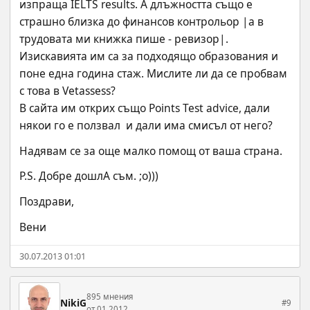
изпраща IELTS results. А длъжността също е 
страшно близка до финансов контрольор |а в 
трудовата ми книжка пише - ревизор|. 
Изискавията им са за подходящо образования и 
поне една година стаж. Мислите ли да се пробвам 
с това в Vetassess?
В сайта им открих също Points Test advice, дали 
някои го е ползвал  и дали има смисъл от него?
Надявам се за още малко помощ от ваша страна.
P.S. Добре дошлА съм. ;o)))
Поздрави,
Вени
30.07.2013 01:01
895 мнения
NikiG
#9
от 01.2012