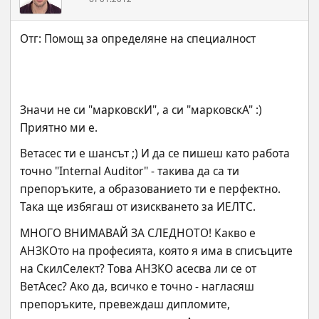
Значи не си "марковскИ", а си "марковскА" :) 
Приятно ми е.
Ветасес ти е шансът ;) И да се пишеш като работа 
точно "Internal Auditor" - такива да са ти 
препоръките, а образованието ти е перфектно. 
Така ще избягаш от изискването за ИЕЛТС.
МНОГО ВНИМАВАЙ ЗА СЛЕДНОТО! Какво е 
АНЗКОто на професията, която я има в списъците 
на СкилСелект? Това АНЗКО асесва ли се от 
ВетАсес? Ако да, всичко е точно - нагласяш 
препоръките, превеждаш дипломите, 