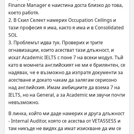
Finance Manager е наистина доста близко до това, 
което работя. 
2. В Скил Селект намерих Occupation Ceilings и 
тази професия я има, както я има и в Consolidated 
SOL 
3. Проблемът идва тук. Проверих и трите 
огнавизации, които асестват тази длъжност, и 
искат Academic IELTS с поне 7 на всеки модул. Тъй 
като в момнета английският не ми е брилянтен, се 
надявах, че е възможно да изпратя документи за 
асестване и докато чакам да залягам сериозно 
над английския. Имам амбициите да взема 7 на 
IELTS, но на General, а за Academic ми звучи почти 
невъзможно.
В линка, който ми даде намерих и друга длъжност 
- Internal Auditor, която се асества от VETASSESS и 
там никъде не видях да имат изискване да им се 