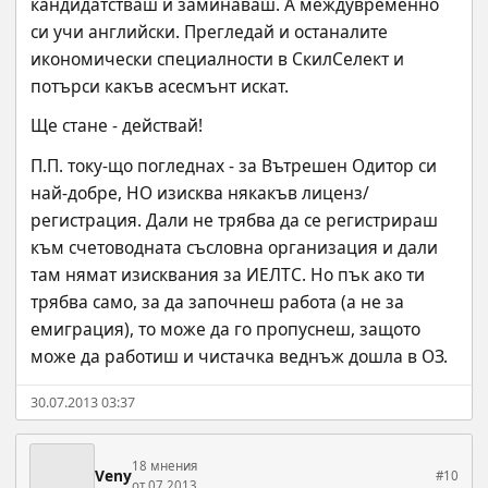
кандидатстваш и заминаваш. А междувременно 
си учи английски. Прегледай и останалите 
икономически специалности в СкилСелект и 
потърси какъв асесмънт искат.
Ще стане - действай!
П.П. току-що погледнах - за Вътрешен Одитор си 
най-добре, НО изисква някакъв лиценз/
регистрация. Дали не трябва да се регистрираш 
към счетоводната съсловна организация и дали 
там нямат изисквания за ИЕЛТС. Но пък ако ти 
трябва само, за да започнеш работа (а не за 
емиграция), то може да го пропуснеш, защото 
може да работиш и чистачка веднъж дошла в ОЗ.
30.07.2013 03:37
18 мнения
Veny
#10
от 07.2013