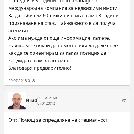
 - предните 3 години - office manager в 
международна компания за недвижими имоти
За да съберем 60 точки ни стигат само 3 години 
признаване на стаж. Най-важното е да получа 
асесмънт. 
Ако има нужда от още информация, кажете.
Надявам се някои да помогне или да даде съвет 
как да се ориентирам за каква позиция да 
кандидатствам за асесмънт.
Благодаря предварително!
29.07.2013 01:31
895 мнения
NikiG
#7
от 01.2012