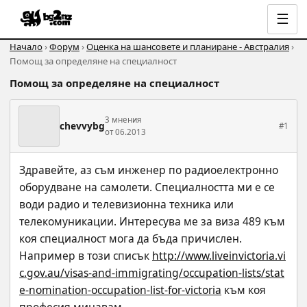
☰
Начало
›
Форум
›
Оценка на шансовете и планиране - Австралия
›
Помощ за определяне на специалност
Помощ за определяне на специалност
3 мнения
chevvybg
#1
от 06.2013
Здравейте, аз съм инженер по радиоелектронно 
оборудване на самолети. Специалността ми е се 
води радио и телевизионна техника или 
телекомуникации. Интересува ме за виза 489 към 
коя специалност мога да бъда причислен. 
Например в този списък 
http://www.liveinvictoria.vi
c.gov.au/visas-and-immigrating/occupation-lists/stat
e-nomination-occupation-list-for-victoria
 към коя 