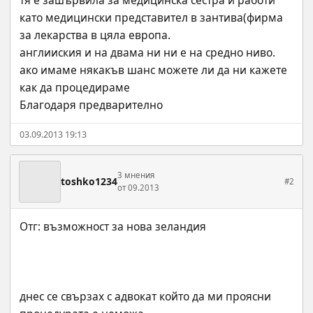
тя е зашървила за медицинска сестра и работи 
като медицински представител в зантива(фирма 
за лекарства в цяла европа.
англииския и на двама ни ни е на средно ниво.
ако имаме някакъв шанс можете ли да ни кажете 
как да процедираме
Благодаря предварително
03.09.2013 19:13
3 мнения
toshko1234
#2
от 09.2013
днес се свързах с адвокат който да ми проясни 