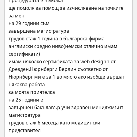
процедурата е неможа
ще помоля за помощ за изчисляване на точките
за мен
на 29 години съм
завършена магистратура
трудов стаж 1 година в българска фирма
англииски средно ниво(немски отлично имам 
сертификати)
имам няколко сертификата за web desighn от 
Дрезден,Нюрнберги Берлин съответно от 
Нюрнберг ми е за 1 во място ако изобще вършат 
някаква работа
за моята приятелка
на 25 години е
завършен бакълавър учи здравен мениджмънт 
магистратура
трудов стаж 6 месеца като медицински 
представител