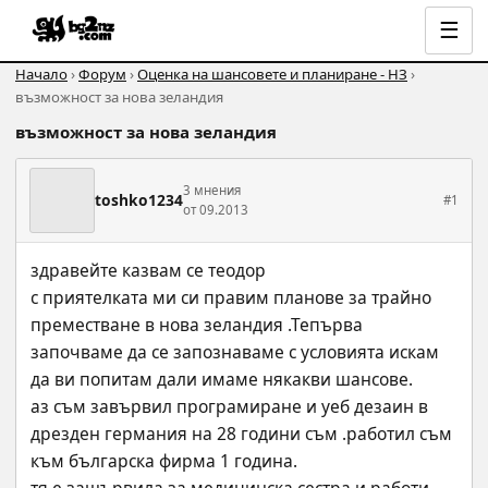
☰
Начало
›
Форум
›
Оценка на шансовете и планиране - НЗ
›
възможност за нова зеландия
възможност за нова зеландия
3 мнения
toshko1234
#1
от 09.2013
здравейте казвам се теодор
с приятелката ми си правим планове за трайно 
преместване в нова зеландия .Тепърва 
започваме да се запознаваме с условията искам 
да ви попитам дали имаме някакви шансове.
аз съм завървил програмиране и уеб дезаин в 
дрезден германия на 28 години съм .работил съм 
към българска фирма 1 година.