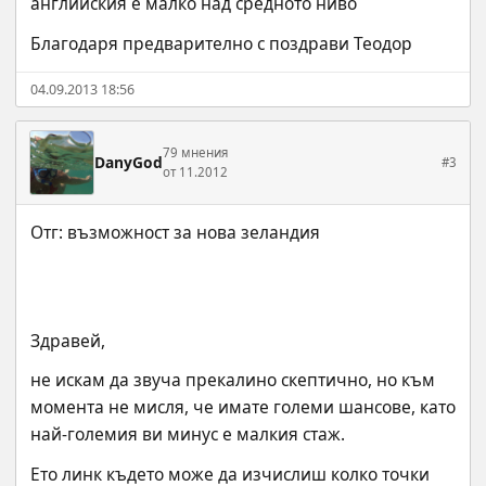
англииския е малко над средното ниво
Благодаря предварително с поздрави Теодор
04.09.2013 18:56
79 мнения
DanyGod
#3
от 11.2012
Здравей,
не искам да звуча прекалино скептично, но към 
момента не мисля, че имате големи шансове, като 
най-големия ви минус е малкия стаж.
Ето линк където може да изчислиш колко точки 