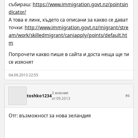
събираш: 
https://www.immigration.govt.nz/pointsin
dicator/
А това е линк, където са описани за какво се дават 
точки: 
http://www.immigration.govt.nz/migrant/stre
am/work/skilledmigrant/caniapply/points/default.ht
m
Попрочети какво пише в сайта и доста неща ще ти 
се изяснят
04.09.2013 22:55
3 мнения
toshko1234
#4
от 09.2013