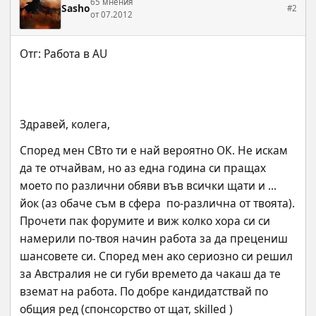
65 мнения
Sasho
#2
от 07.2012
Здравей, колега,
Според мен СВто ти е най вероятно ОК. Не искам 
да те отчайвам, но аз една година си пращах 
моето по различни обяви във всички щати и ... 
йок (аз обаче съм в сфера  по-различна от твоята). 
Прочети пак форумите и виж колко хора си си 
намерили по-твоя начин работа за да прецениш 
шансовете си. Според мен ако сериозно си решил 
за Австралия не си губи времето да чакаш да те 
вземат на работа. По добре кандидатствай по 
общия ред (спонсорство от щат, skilled )