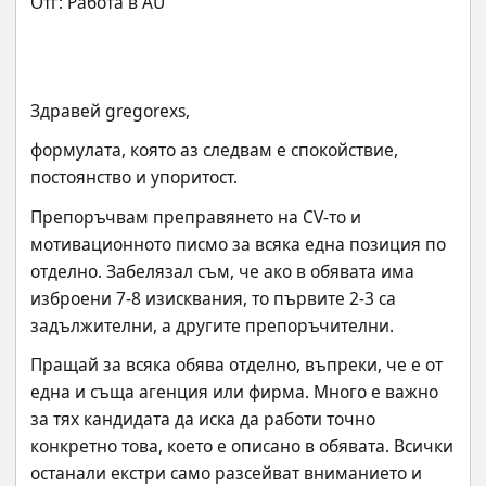
Здравей gregorexs,
формулата, която аз следвам е спокойствие, 
постоянство и упоритост.
Препоръчвам преправянето на CV-то и 
мотивационното писмо за всяка една позиция по 
отделно. Забелязал съм, че ако в обявата има 
изброени 7-8 изисквания, то първите 2-3 са 
задължителни, а другите препоръчителни.
Пращай за всяка обява отделно, въпреки, че е от 
една и съща агенция или фирма. Много е важно 
за тях кандидата да иска да работи точно 
конкретно това, което е описано в обявата. Всички 
останали екстри само разсейват вниманието и 