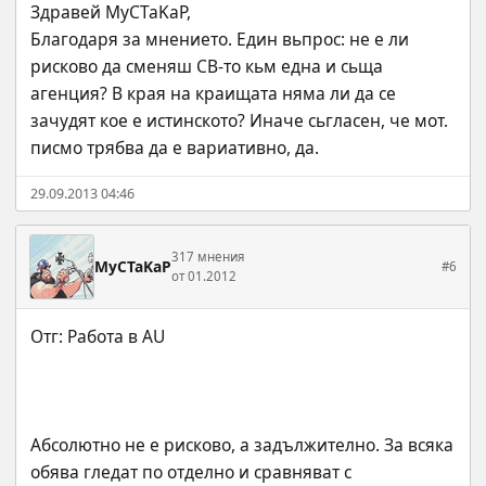
Здравей MyCTaKaP,
Благодаря за мнението. Един вьпрос: не е ли 
рисково да сменяш СВ-то кьм една и сьща 
агенция? В края на краищата няма ли да се 
зачудят кое е истинското? Иначе сьгласен, че мот. 
писмо трябва да е вариативно, да.
29.09.2013 04:46
317 мнения
MyCTaKaP
#6
от 01.2012
Абсолютно не е рисково, а задължително. За всяка 
обява гледат по отделно и сравняват с 