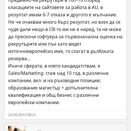
предимно на рекрутъри в Топ-10 според 
класациите на сайтовете за работа в AU, в 
резултат имам 6-7 отказа и другото е мълчание.
Не че очаквам много бърз резултат, но взех да се 
чудя дали нещо в СВ-то ми не е наред, та не може 
да прескочи софтуера за първоначална оценка на 
рекрутърите или пък като видят 
източноевропейско име, го слагат в дълбоката 
резерва...
Иначе сферата, в която кандидатствам, е 
Sales/Marketing: стаж над 10 год. в различни 
компании, вкл. и на ръководни позиции; 
образование магистър + допълнителна 
квалификация и общ бизнес с различни 
европейски компании.
22.09.2013 00:21