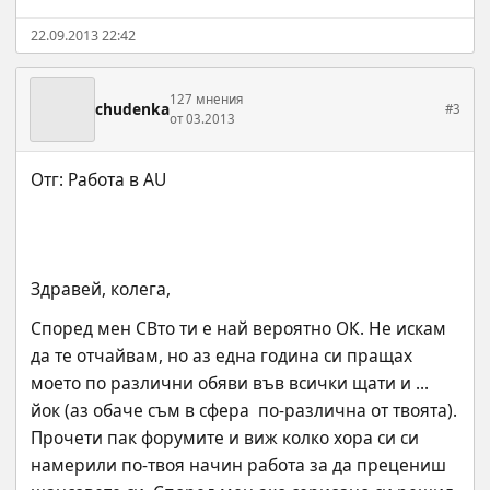
22.09.2013 22:42
127 мнения
chudenka
#3
от 03.2013
Здравей, колега,
Според мен СВто ти е най вероятно ОК. Не искам 
да те отчайвам, но аз една година си пращах 
моето по различни обяви във всички щати и ... 
йок (аз обаче съм в сфера  по-различна от твоята). 
Прочети пак форумите и виж колко хора си си 
намерили по-твоя начин работа за да прецениш 