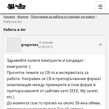
☰
Начало
›
Форум
›
Проучване за работа и стандарт на живот
›
Работа в AU
Работа в AU
15 мнения
gregorexs
#1
от 09.2013
Здравейте колеги емигранти и кандидат-
емигранти :)
Прочетох темите за СВ-то и интервютата за 
работа. Направих си СВ в препоръчвания формат 
(компилация между примерите в този форум и 
препоръчваните от сайтове като SEEK, My career, 
etc.)
До момента съм го пратил на около 30-ина обяви, 