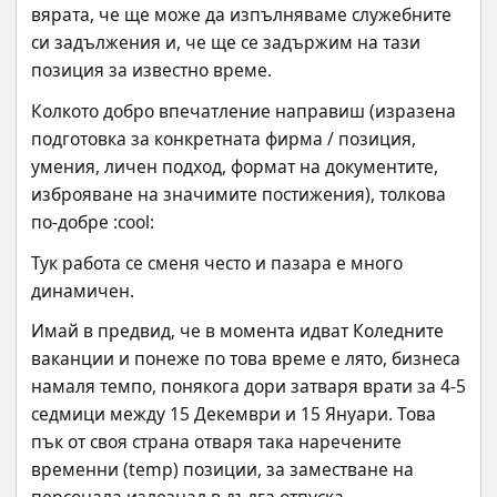
вярата, че ще може да изпълняваме служебните 
си задължения и, че ще се задържим на тази 
позиция за известно време.
Колкото добро впечатление направиш (изразена 
подготовка за конкретната фирма / позиция, 
умения, личен подход, формат на документите, 
изброяване на значимите постижения), толкова 
по-добре :cool:
Тук работа се сменя често и пазара е много 
динамичен.
Имай в предвид, че в момента идват Коледните 
ваканции и понеже по това време е лято, бизнеса 
намаля темпо, понякога дори затваря врати за 4-5 
седмици между 15 Декември и 15 Януари. Това 
пък от своя страна отваря така наречените 
временни (temp) позиции, за заместване на 