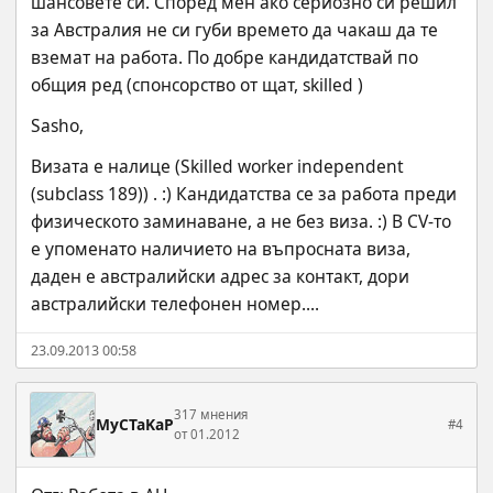
шансовете си. Според мен ако сериозно си решил 
за Австралия не си губи времето да чакаш да те 
вземат на работа. По добре кандидатствай по 
общия ред (спонсорство от щат, skilled )
Sasho,
Визата е налице (Skilled worker independent 
(subclass 189)) . :) Кандидатства се за работа преди 
физическото заминаване, а не без виза. :) В CV-то 
е упоменато наличието на въпросната виза, 
даден е австралийски адрес за контакт, дори 
австралийски телефонен номер....
23.09.2013 00:58
317 мнения
MyCTaKaP
#4
от 01.2012