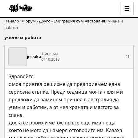
☰
Начало
›
Форум
›
Друго - Емиграция към Австралия
› учене и
работа
учене и работа
1 мнения
jessika
#1
от 10.2013
Здравейте,
с моя приятел решихме да предприемем една 
сериозна стъпка. Преди седмица моята леля ми 
предложи да заминем при нея в австралия да 
учим и работим, а от нея храната и мястото за 
спане. 
Доста се рових и четох, но все още има неща 
които не мога да намеря отговорите им. Казаха 