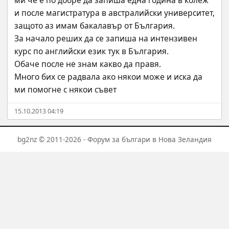
ми че е по добре да запиша една година в колеж 
и после магистратура в австралийски университет, 
защото аз имам бакалавър от България. 
За начало реших да се запиша на интензивен 
курс по английски език тук в България.
Обаче после не знам какво да правя.
Много бих се радвала ако някои може и иска да 
ми помогне с някои съвет
15.10.2013 04:19
bg2nz © 2011-2026 - Форум за българи в Нова Зеландия