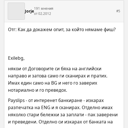
191 мнения
Jorje
#5
от 02.2012
Exilebg,
някои от Договорите си бяха на английски 
направо и затова само ги сканирах и пратих. 
Имах един само на BG и него го заверих 
нотариално и го преведох.
Payslips - от интеренет банкиране - изкарах 
разпечатка на ENG и я сканирах. Отделно имах 
няколко стари бележки за заплати - пак заверени 
и преведени. Отделно си изкарах от банката на 