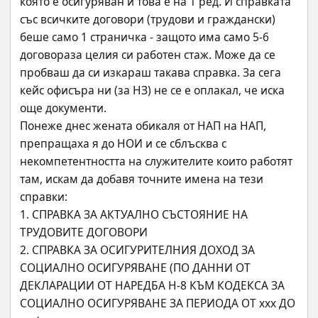
която е осигуряван и това е на 1 ред. И справката 
със всичките договори (трудови и граждански) 
беше само 1 страничка - защото има само 5-6 
договораза целия си работен стаж. Може да се 
пробваш да си изкараш такава справка. За сега 
кейс офисъра ни (за НЗ) не се е оплакал, че иска 
още документи.
Понеже днес жената обикаля от НАП на НАП, 
препращаха я до НОИ и се сблъсква с 
некомпетентността на служителите които работят 
там, искам да добавя точните имена на тези 
справки:
1. СПРАВКА ЗА АКТУАЛНО СЪСТОЯНИЕ НА 
ТРУДОВИТЕ ДОГОВОРИ
2. СПРАВКА ЗА ОСИГУРИТЕЛНИЯ ДОХОД ЗА 
СОЦИАЛНО ОСИГУРЯВАНЕ (ПО ДАННИ ОТ 
ДЕКЛАРАЦИИ ОТ НАРЕДБА Н-8 КЪМ КОДЕКСА ЗА 
СОЦИАЛНО ОСИГУРЯВАНЕ ЗА ПЕРИОДА ОТ ххх ДО 