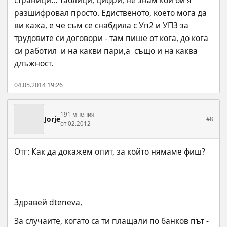
страници... Таблици, цифри, не знам кой би я 
разшифровал просто. Едиственото, което мога да 
ви кажа, е че съм се снабдила с Уп2 и УП3 за 
трудовите си договори - там пише от кога, до кога 
си работил  и на какви пари,а  също и на каква 
длъжност.
04.05.2014 19:26
191 мнения
Jorje
#8
от 02.2012
Здравей dteneva,
За случаите, когато са ти плащали по банков път - 