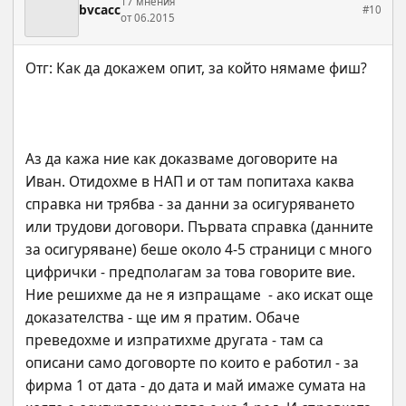
17 мнения
bvcacc
#10
от 06.2015
Аз да кажа ние как доказваме договорите на 
Иван. Отидохме в НАП и от там попитаха каква 
справка ни трябва - за данни за осигуряването 
или трудови договори. Първата справка (данните 
за осигуряване) беше около 4-5 страници с много 
цифрички - предполагам за това говорите вие. 
Ние решихме да не я изпращаме  - ако искат още 
доказателства - ще им я пратим. Обаче 
преведохме и изпратихме другата - там са 
описани само договорте по които е работил - за 
фирма 1 от дата - до дата и май имаже сумата на 