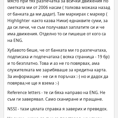
място при тях разпечатка за всички движения по 
сметката ми от 2006 насам ( толкова можаха назад 
от банката да ми дадат). Там маркирах с маркер ( 
Highlighter -както казва Ники) еднаквите суми, за 
да си личи, че съм получавал заплатите си и че 
има движения. Отделно то си пишеше от кого са 
на ENG.
Хубавото беше, че от банката ми го разпечатаха, 
подписаха и подпечатаха ( всяка страница - 19 бр) 
и то безплатно. Това и аз не го повярвах, ама 
служителката ме зарибяваше за кредитна карта. 
За информация - не си я поръчах :-) но и дадох да 
повярва,че ще я взема :-)
Reference letters - те си бяха направо на ENG. Не 
съм ги заверявал. Само сканиране и пращане.
NSSI - тази цялата справка я заверих и преведох.