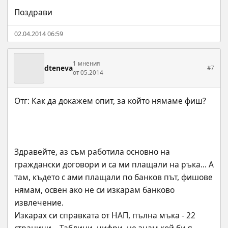
Поздрави
02.04.2014 06:59
1 мнения
dteneva
#7
от 05.2014
Здравейте, аз съм работила основно на 
граждански договори и са ми плащали на ръка... А 
там, където с ами плащали по банков път, фишове 
нямам, освен ако не си изкарам банково 
извлечение.
Изкарах си справката от НАП, пълна мъка - 22 