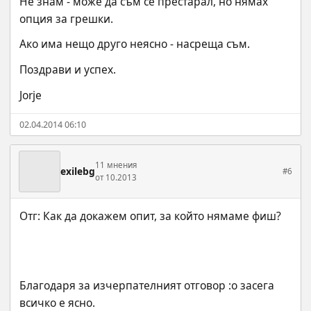
Не знам - може да съм се престарал, но нямах 
опция за грешки.
Ако има нещо друго неясно - насреща съм.
Поздрави и успех.
Jorje
02.04.2014 06:10
11 мнения
exilebg
#6
от 10.2013
Благодаря за изчерпателният отговор :o засега 
всичко е ясно.