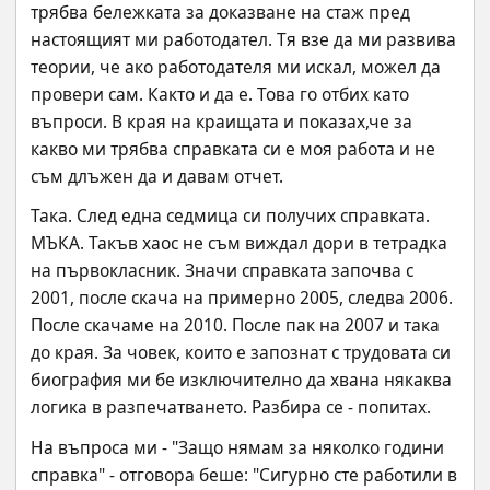
трябва бележката за доказване на стаж пред 
настоящият ми работодател. Тя взе да ми развива 
теории, че ако работодателя ми искал, можел да 
провери сам. Както и да е. Това го отбих като 
въпроси. В края на краищата и показах,че за 
какво ми трябва справката си е моя работа и не 
съм длъжен да и давам отчет.
Така. След една седмица си получих справката. 
МЪКА. Такъв хаос не съм виждал дори в тетрадка 
на първокласник. Значи справката започва с 
2001, после скача на примерно 2005, следва 2006. 
После скачаме на 2010. После пак на 2007 и така 
до края. За човек, които е запознат с трудовата си 
биография ми бе изключително да хвана някаква 
логика в разпечатването. Разбира се - попитах.
На въпроса ми - "Защо нямам за няколко години 
справка" - отговора беше: "Сигурно сте работили в 