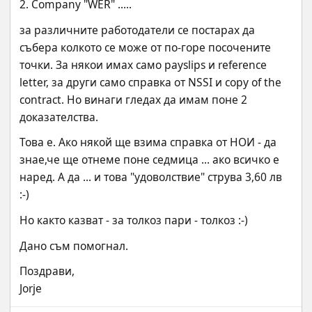
2. Company "WER" .....
за различните работодатели се постарах да 
събера колкото се може от по-горе посочените 
точки. За някои имах само payslips и reference 
letter, за други само справка от NSSI и copy of the 
contract. Но винаги гледах да имам поне 2 
доказателства.
Това е. Ако някой ще взима справка от НОИ - да 
знае,че ще отнеме поне седмица ... ако всичко е 
наред. А да ... и това "удоволствие" струва 3,60 лв 
:-)
Но както казват - за толкоз пари - толкоз :-)
Дано съм помогнал.
Поздрави,
Jorje