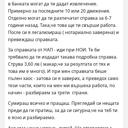
в банката могат да ти дадат извлечение. 
Примерно за последните 10 или 20 движения. 
Отделно могат да ти разпечатат справка за 6-7 
години назад. Така,че това ще ти свърши работа. 
После си я легализираш ( нотариално заверена) и 
превеждаш справката.
За справката от НАП - иди при НОИ. Те би 
трябвало да ти издадат такава подробна справка. 
Струва 3,60 лв ( макар,че за резултата от тях и 
това им е много). И при мен справката беше 
пълен хаос - затова си я заверих, а преведох само 
тези части, които на мен ми вършеха работа, по 
начин - разбираем за трети  страни.
Сумираш всичко и пращаш. Прегледай си нещата 
преди да ги пратиш, за да си сигурна,че на теб ти 
е ясно и разбираемо.
Ако има нещо неясно - питай. Ще отговаряме с 