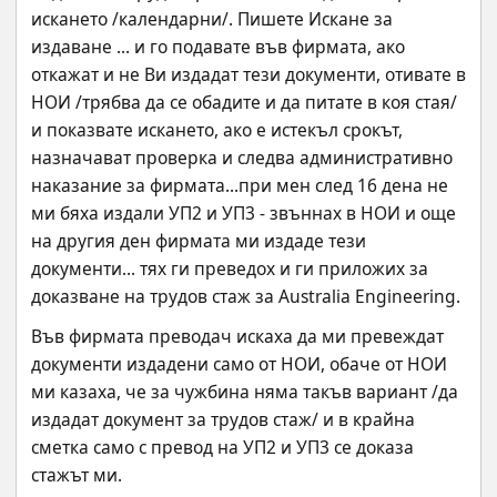
искането /календарни/. Пишете Искане за 
издаване ... и го подавате във фирмата, ако 
откажат и не Ви издадат тези документи, отивате в 
НОИ /трябва да се обадите и да питате в коя стая/ 
и показвате искането, ако е истекъл срокът, 
назначават проверка и следва административно 
наказание за фирмата...при мен след 16 дена не 
ми бяха издали УП2 и УП3 - звъннах в НОИ и още 
на другия ден фирмата ми издаде тези 
документи... тях ги преведох и ги приложих за 
доказване на трудов стаж за Australia Engineering.
Във фирмата преводач искаха да ми превеждат 
документи издадени само от НОИ, обаче от НОИ 
ми казаха, че за чужбина няма такъв вариант /да 
издадат документ за трудов стаж/ и в крайна 
сметка само с превод на УП2 и УП3 се доказа 
стажът ми.