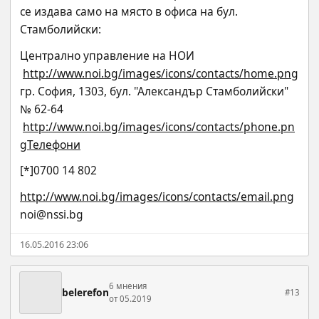
се издава само на място в офиса на бул. 
Стамболийски:
Централно управление на НОИ
http://www.noi.bg/images/icons/contacts/home.png
гр. София, 1303, бул. "Александър Стамболийски" 
№ 62-64
http://www.noi.bg/images/icons/contacts/phone.pn
gТелефони
[*]0700 14 802
http://www.noi.bg/images/icons/contacts/email.png
noi@nssi.bg
16.05.2016 23:06
6 мнения
belerefon
#13
от 05.2019