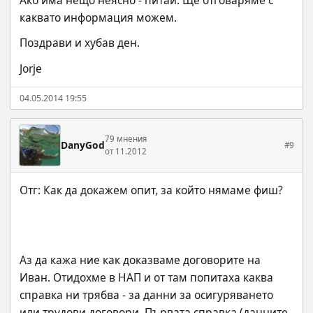
каквато информация можем.
Поздрави и хубав ден.
Jorje
04.05.2014 19:55
79 мнения
DanyGod
#9
от 11.2012
Аз да кажа ние как доказваме договорите на 
Иван. Отидохме в НАП и от там попитаха каква 
справка ни трябва - за данни за осигуряването 
или трудови договори. Първата справка (данните 