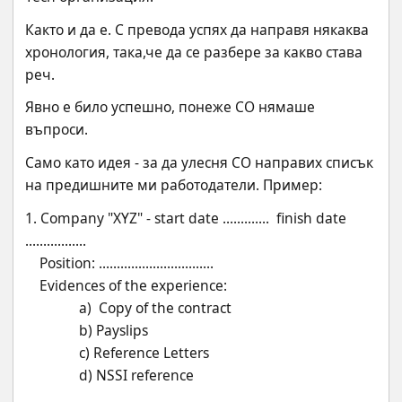
Както и да е. С превода успях да направя някаква 
хронология, така,че да се разбере за какво става 
реч.
Явно е било успешно, понеже СО нямаше 
въпроси.
Само като идея - за да улесня СО направих списък 
на предишните ми работодатели. Пример:
1. Company "XYZ" - start date .............  finish date 
.................
    Position: ................................
    Evidences of the experience: 
               a)  Copy of the contract
               b) Payslips
               c) Reference Letters
               d) NSSI reference