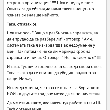
секретна организация" !!!! Шок и недоумение. 
Опитах се да обясня,че няма такова нещо - но 
жената си знаеше нейното.
Така, отказах се.
Нов въпрос - " Защо е разбъркана справката, за 
да е трудно да се разбере ли" - отговор " Ами, 
системата така я изкарва"!!!! Пак недоумение у 
мен. Пак питам - е не се ли маркира срок на 
справката и печат. Отговор - " Не, по-сложно е" !!!!
И така. Тук вече тотално се отказах да споря с нея. 
Това е като да се опиташ да убедиш радиото за 
нещо. No way!!!
Искам да уточня, че това се отнася за Бургаското 
НОИ - в другите градове може да са по-начетени.
Да ме извинявате, ако някой тук работи в тази Hi-
Tech организация.