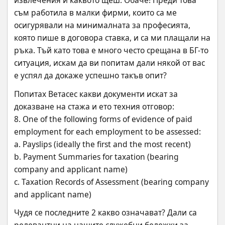
извлечения и каквото щеш. Обаче! Преди това 
съм работила в малки фирми, които са ме 
осигурявали на минималната за професията, 
която пише в договора ставка, и са ми плащали на 
ръка. Тъй като това е много често срещана в БГ-то 
ситуация, искам да ви попитам дали някой от вас 
е успял да докаже успешно такъв опит?
Попитах Ветасес какви документи искат за 
доказване на стажа и ето техния отговор: 
8. One of the following forms of evidence of paid 
employment for each employment to be assessed:
a. Payslips (ideally the first and the most recent)
b. Payment Summaries for taxation (bearing 
company and applicant name)
c. Taxation Records of Assessment (bearing company 
and applicant name)
Чудя се последните 2 какво означават? Дали са 