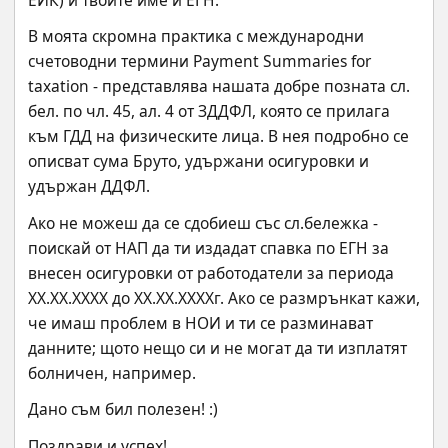
В моята скромна практика с международни 
счетоводни термини Payment Summaries for 
taxation - представлява нашата добре позната сл. 
бел. по чл. 45, ал. 4 от ЗДДФЛ, която се прилага 
към ГДД на физическите лица. В нея подробно се 
описват сума Бруто, удържани осигуровки и 
удържан ДДФЛ.
Ако не можеш да се сдобиеш със сл.бележка - 
поискай от НАП да ти издадат спавка по ЕГН за 
внесен осигуровки от работодатели за периода 
ХХ.ХХ.ХХХХ до ХХ.ХХ.ХХХХг. Ако се размрънкат кажи, 
че имаш проблем в НОИ и ти се разминават 
данните; щото нещо си и не могат да ти изплатят 
болничен, например.
Дано съм бил полезен! :)
Поздрави и успех!