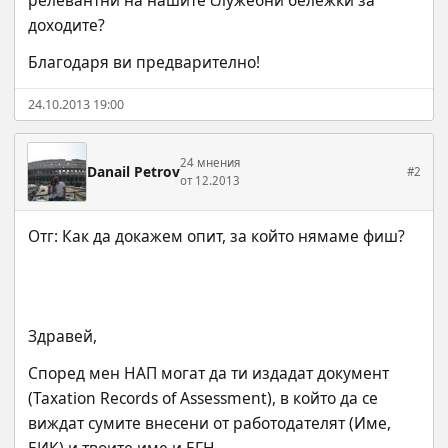
релевантни на нашите служебни бележки за 
доходите?
Благодаря ви предварително!
24.10.2013 19:00
24 мнения
Danail Petrov
#2
от 12.2013
Здравей,
Според мен НАП могат да ти издадат документ 
(Taxation Records of Assessment), в който да се 
виждат сумите внесени от работодателят (Име, 
ЕИК) и твоите име и ЕГН.