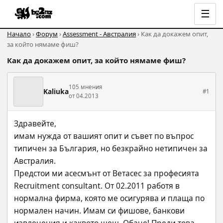
☰
Начало
›
Форум
›
Assessment - Австралия
› Как да докажем опит,
за който нямаме фиш?
Как да докажем опит, за който нямаме фиш?
105 мнения
Kaliuka
#1
от 04.2013
Здравейте,
имам нужда от вашият опит и съвет по въпрос 
типичен за България, но безкрайно нетипичен за 
Австралия. 
Предстои ми асесмънт от Ветасес за професията 
Recruitment consultant. От 02.2011 работя в 
нормална фирма, която ме осигурява и плаща по 
нормален начин. Имам си фишове, банкови 