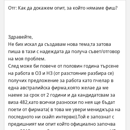
Здравейте,
Не бих искал да създавам нова тема,та затова 
пиша в тази с надеждата да получа съвет/отговор 
на моя проблем.
След може би повече от половин година търсене 
на работа в ОЗ и НЗ (от разстояние разбира се) 
получих предложение за работа като пчелар в 
една австралийска фирма,която желае да ме 
наеме за срок от 2 години и да кандидатсвам за 
виза 482,като всички разноски по нея ще бъдат 
поети от фирмата( в това ме увери мениджъра на 
последното ни скайп интервю).Той е запознат с 
предишният ми опит който официално започва 