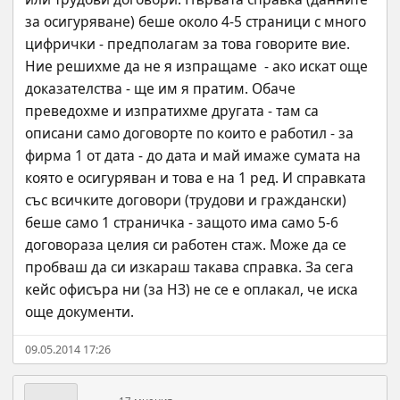
за осигуряване) беше около 4-5 страници с много 
цифрички - предполагам за това говорите вие. 
Ние решихме да не я изпращаме  - ако искат още 
доказателства - ще им я пратим. Обаче 
преведохме и изпратихме другата - там са 
описани само договорте по които е работил - за 
фирма 1 от дата - до дата и май имаже сумата на 
която е осигуряван и това е на 1 ред. И справката 
със всичките договори (трудови и граждански) 
беше само 1 страничка - защото има само 5-6 
договораза целия си работен стаж. Може да се 
пробваш да си изкараш такава справка. За сега 
кейс офисъра ни (за НЗ) не се е оплакал, че иска 
още документи.
09.05.2014 17:26