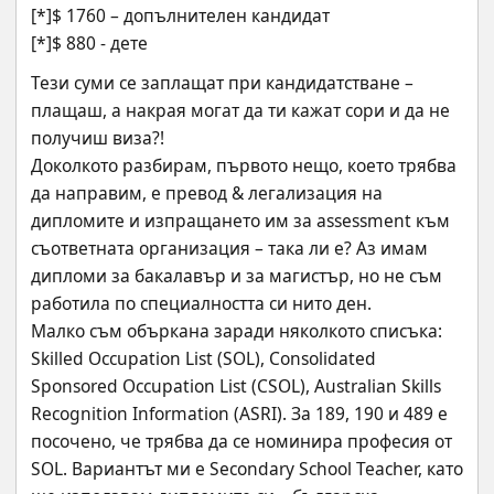
[*]$ 1760 – допълнителен кандидат 
[*]$ 880 - дете
Тези суми се заплащат при кандидатстване – 
плащаш, а накрая могат да ти кажат сори и да не 
получиш виза?!
Доколкото разбирам, първото нещо, което трябва 
да направим, е превод & легализация на 
дипломите и изпращането им за assessment към 
съответната организация – така ли е? Аз имам 
дипломи за бакалавър и за магистър, но не съм 
работила по специалността си нито ден.
Малко съм объркана заради няколкото списъка: 
Skilled Occupation List (SOL), Consolidated 
Sponsored Occupation List (CSOL), Australian Skills 
Recognition Information (ASRI). За 189, 190 и 489 е 
посочено, че трябва да се номинира професия от 
SOL. Вариантът ми е Secondary School Teacher, като 