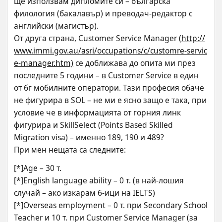
ще използвам дипломите си – българска 
филология (бакалавър) и преводач-редактор с 
английски (магистър).
От друга страна, Customer Service Manager (
http://
www.immi.gov.au/asri/occupations/c/customre-servic
e-manager.htm)
 се доближава до опита ми през 
последните 5 години – в Customer Service в един 
от бг мобилните оператори. Тази професия обаче 
не фигурира в SOL – не ми е ясно защо е така, при 
условие че в информацията от горния линк 
фигурира и SkillSelect (Points Based Skilled 
Migration visa) – именно 189, 190 и 489?
При мен нещата са следните:
[*]Age – 30 т. 
[*]English language ability – 0 т. (в най-лошия 
случай – ако изкарам 6-ици на IELTS) 
[*]Overseas employment – 0 т. при Secondary School 
Teacher и 10 т. при Customer Service Manager (за 