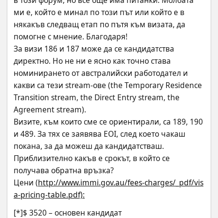
в този форум, но все още има питанки. Молбата 
ми е, който е минал по този път или който е в 
някакъв следващ етап по пътя към визата, да 
помогне с мнение. Благодаря!
За визи 186 и 187 може да се кандидатства 
директно. Но не ни е ясно как точно става 
номинирането от австралийски работодател и 
какви са тези stream-ове (the Temporary Residence 
Transition stream, the Direct Entry stream, the 
Agreement stream).
Визите, към които сме се ориентирали, са 189, 190 
и 489. За тях се заявява EOI, след което чакаш 
покана, за да можеш да кандидатстваш. 
Приблизително какъв е срокът, в който се 
получава обратна връзка?
Цени (
http://www.immi.gov.au/fees-charges/_pdf/vis
a-pricing-table.pdf):
[*]$ 3520 – основен кандидат 