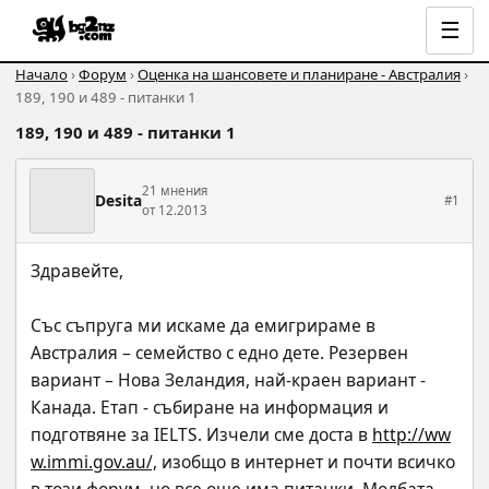
☰
Начало
›
Форум
›
Оценка на шансовете и планиране - Австралия
›
189, 190 и 489 - питанки 1
189, 190 и 489 - питанки 1
21 мнения
Desita
#1
от 12.2013
Здравейте,
Със съпруга ми искаме да емигрираме в 
Австралия – семейство с едно дете. Резервен 
вариант – Нова Зеландия, най-краен вариант - 
Канада. Етап - събиране на информация и 
подготвяне за IELTS. Изчели сме доста в 
http://ww
w.immi.gov.au/,
 изобщо в интернет и почти всичко 