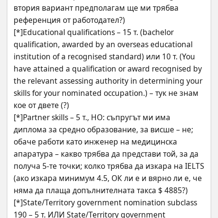
втория вариант предполагам ще ми трябва 
референция от работодател?) 
[*]Educational qualifications – 15 т. (bachelor 
qualification, awarded by an overseas educational 
institution of a recognised standard) или 10 т. (You 
have attained a qualification or award recognised by 
the relevant assessing authority in determining your 
skills for your nominated occupation.) – тук не знам 
кое от двете (?) 
[*]Partner skills – 5 т., НО: съпругът ми има 
диплома за средно образование, за висше – не; 
обаче работи като инженер на медицинска 
апаратура – какво трябва да представи той, за да 
получа 5-те точки; колко трябва да изкара на IELTS 
(ако изкара минимум 4.5, ОК ли е и вярно ли е, че 
няма да плаща допълнителната такса $ 4885?) 
[*]State/Territory government nomination subclass 
190 – 5 т. ИЛИ State/Territory government 