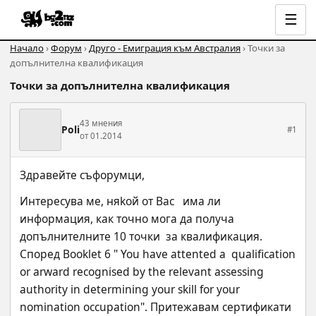
☰
Начало
›
Форум
›
Друго - Емиграция към Австралия
› Точки за
допълнителна квалификация
Точки за допълнителна квалификация
43 мнения
Poli
#1
от 01.2014
Здравейте съфорумци,
Интересува ме, няkой от Вас   има ли 
информация, как точно мога да получа 
допълнителните 10 точки  за квалификация. 
Според Booklet 6 " You have attented a  qualification 
or arward recognised by the relevant assessing 
authority in determining your skill for your 
nomination occupation". Притежавам сертификати 