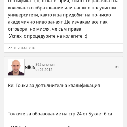
сертификат I,II, III категория, които  се равняват на 
колежанско образование или нашите полувисши 
университети, както и за придобит на по-ниско 
академично ниво занаят.Ще изчакам все пак 
отговора, но мисля, че съм права.
 Успех  с процедурите на колегите  :)
27.01.2014 07:36
895 мнения
NikiG
#5
от 01.2012
Точките за образование на стр 24 от Буклет 6 са