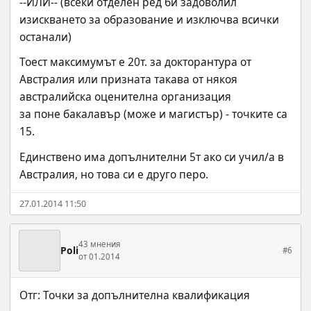
--ИЛИ-- (всеки отделен ред би задоволил 
изискването за образование и изключва всички 
останали)
Тоест максимумът е 20т. за докторантура от 
Австралия или призната такава от някоя 
австралийска оценителна организация
за поне бакалавър (може и магистър) - точките са 
15.
Единствено има допълнителни 5т ако си учил/а в 
Австралия, но това си е друго перо.
27.01.2014 11:50
43 мнения
Poli
#6
от 01.2014