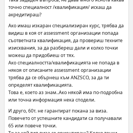
точно специалност /квалификация/ искаш да 
акредитираш?
Ако имаш изкаран специализиран курс, трябва да 
видиш в коя от assessment организации попада 
съответната квалификация, да провериш техните 
изисквания, за да разбереш дали и колко точки 
можеш да придобиеш от тях.
Ако специалността/квалификацията не попада в 
някоя от описаните assessment организации 
трябва да се обърнеш към ANZSCO, за да ти 
определят квалификацията.
Това е, което аз знам..Ако някой има по-подробна 
или точна информация нека сподели.
И друго, 60т. не гарантират покана за виза. 
Повечето от успешните кандидати са получавали 
65 или повече точки.
Ти за кой тип виза се ориентираш? Колко точки 