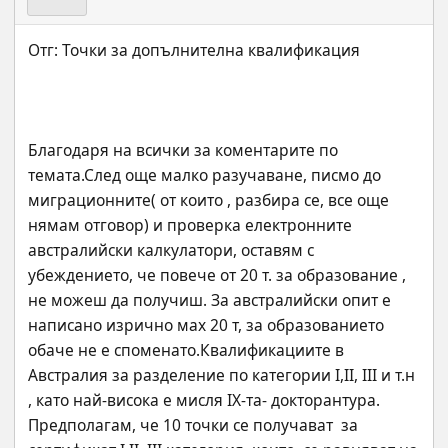
Благодаря на всички за коментарите по 
темата.След още малко разучаване, писмо до 
миграционните( от които , разбира се, все още 
нямам отговор) и проверка електронните 
австралийски калкулатори, оставям с 
убеждението, че повече от 20 т. за образование , 
не можеш да получиш. За австралийски опит е 
написано изрично мах 20 т, за образованието 
обаче не е споменато.Квалификациите в 
Австралия за разделение по категории I,II, III и т.н 
, като най-висока е мисля IX-та- докторантура. 
Предполагам, че 10 точки се получават  за 