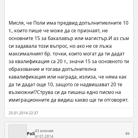
Мисля, че Поли има предвид допълнитиелните 10 
т., които пише че може да се признаят, не 
основните 15 за бакалавър или магистър.И аз съм 
си задавала този въпрос, но ако не се лъжа 
максималният бр. точки, които могат да ти дадат 
за квалификация са 20 т., значи 15 за основното ти 
образование и тогава допълнителна 
кавалификация или награда, излиза, че няма как 
да ти дадат още 10, защото се надвишават 20 те 
възможни!?Струва си да пишеш едно писмо на 
имиграционните да видиш какво ще ти отговорят.
25.01.2014 22:37
43 мнения
Poli
#4
от 01.2014