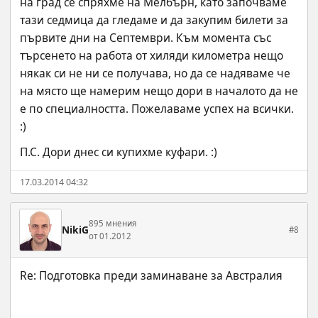
на град се спряхме на Мелбърн, като започваме 
тази седмица да гледаме и да закупим билети за 
първите дни на Септември. Към момента със 
търсенето на работа от хиляди километра нещо 
някак си не ни се получава, но да се надяваме че 
на място ще намерим нещо дори в началото да не 
е по специалността. Пожелаваме успех на всички. 
:)
П.С. Дори днес си купихме куфари. :)
17.03.2014 04:32
895 мнения
NikiG
#8
от 01.2012