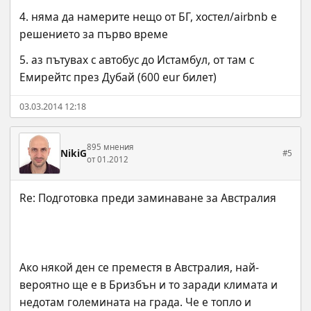
4. няма да намерите нещо от БГ, хостел/airbnb е 
решението за първо време
5. аз пътувах с автобус до Истамбул, от там с 
Емирейтс през Дубай (600 eur билет)
03.03.2014 12:18
895 мнения
NikiG
#5
от 01.2012
Ако някой ден се преместя в Австралия, най-
вероятно ще е в Бризбън и то заради климата и 
недотам големината на града. Че е топло и 