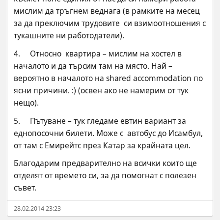
мислим да тръгнем веднага (в рамките на месец 
за да преключим трудовите  си взимоотношения с 
тукашните ни работодатели).
4.     Относно  квартира – мислим на хостел в 
началото и да търсим там на място. Най –  
вероятно в началото на shared accommodation по 
ясни причини. :) (освен ако не намерим от тук 
нещо).
5.     Пътуване – тук гледаме евтин вариант за 
еднопосочни билети. Може с  автобус до Исамбул, 
от там с Емирейтс през Катар за крайната цел.
Благодарим предварително на всички които ще 
отделят от времето си, за да помогнат с полезен 
съвет.
28.02.2014 23:23