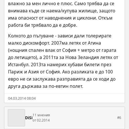
влажно за мен лично е плюс. Само трябва да се 
внимава къде се наема/купува жилище, защото 
има опасност от наводнения и циклони. Откъм 
работа би трябвало да е добре.
Колкото до пътуване - зависи дали толерирате 
малко дискомфорт. 2007ма летях от Атина 
(нощния спален влак от София + метро от гарата 
до летището), а 2011та за Нова Зеландия летях от 
Истанбул. 2013та намерих хубави билети през 
Париж и Азия от София. Ако разликата е до 100 
евро не си заслужава разправията да се ходи до 
друга държава за по-евтин полет.
04.03.2014 08:04
11 мнения
DiSi
#6
от 02.2014