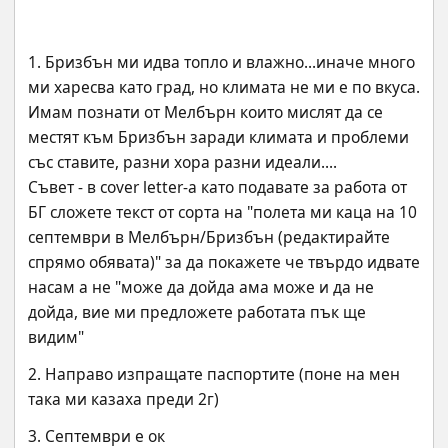
1. Бризбън ми идва топло и влажно...иначе много 
ми харесва като град, но климата не ми е по вкуса. 
Имам познати от Мелбърн които мислят да се 
местят към Бризбън заради климата и проблеми 
със ставите, разни хора разни идеали....
Съвет - в cover letter-a като подавате за работа от 
БГ сложете текст от сорта на "полета ми каца на 10 
септември в Мелбърн/Бризбън (редактирайте 
спрямо обявата)" за да покажете че твърдо идвате 
насам а не "може да дойда ама може и да не 
дойда, вие ми предложете работата пък ще 
видим"
2. Направо изпращате паспортите (поне на мен 
така ми казаха преди 2г)
3. Септември е ок