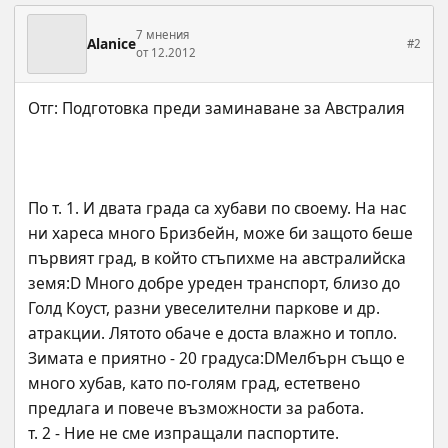
7 мнения
Alanice
#2
от 12.2012
По т. 1. И двата града са хубави по своему. На нас 
ни хареса много Бризбейн, може би защото беше 
първият град, в който стъпихме на австралийска 
земя:D Много добре уреден транспорт, близо до 
Голд Коуст, разни увеселителни паркове и др. 
атракции. Лятото обаче е доста влажно и топло. 
Зимата е приятно - 20 градуса:DМелбърн също е 
много хубав, като по-голям град, естетвено 
предлага и повече възможности за работа. 
т. 2 - Ние не сме изпращали паспортите. 