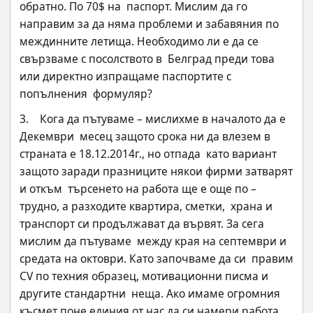
обратно. По 70$ на  паспорт. Мислим да го 
направим за да няма проблеми и забавяния по  
междинните летища. Необходимо ли е да се 
свързваме с посолството в  Белград преди това 
или директно изпращаме паспортите с 
попълнения  формуляр?
3.    Кога да пътуваме – мислихме в началото да е 
Декември  месец защото срока ни да влезем в 
страната е 18.12.2014г., но отпада  като вариант 
защото заради празниците някои фирми затварят 
и откъм  търсенето на работа ще е още по – 
трудно, а разходите квартира, сметки,  храна и 
транспорт си продължават да вървят. За сега 
мислим да пътуваме  между края на септември и 
средата на октоври. Като започваме да си  правим 
CV по техния образец, мотивационни писма и 
другите стандартни  неща. Ако имаме огромния 
късмет поне единия от нас да си намери работа  