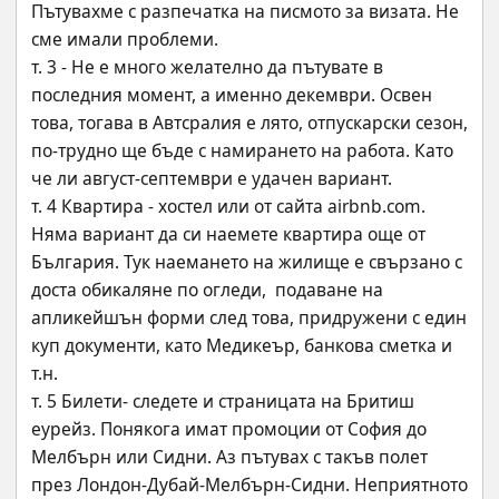
Пътувахме с разпечатка на писмото за визата. Не 
сме имали проблеми.
т. 3 - Не е много желателно да пътувате в 
последния момент, а именно декември. Освен 
това, тогава в Автсралия е лято, отпускарски сезон, 
по-трудно ще бъде с намирането на работа. Като 
че ли август-септември е удачен вариант.
т. 4 Квартира - хостел или от сайта airbnb.com. 
Няма вариант да си наемете квартира още от 
България. Тук наемането на жилище е свързано с 
доста обикаляне по огледи,  подаване на 
апликейшън форми след това, придружени с един 
куп документи, като Медикеър, банкова сметка и 
т.н.
т. 5 Билети- следете и страницата на Бритиш 
еурейз. Понякога имат промоции от София до 
Мелбърн или Сидни. Аз пътувах с такъв полет 
през Лондон-Дубай-Мелбърн-Сидни. Неприятното 