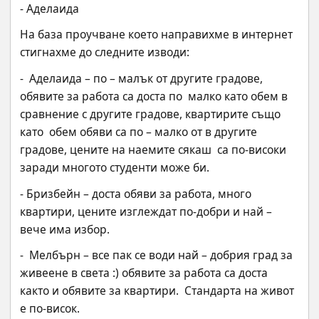
- Аделаида
На база проучване което направихме в интернет 
стигнахме до следните изводи:
-  Аделаида – по – малък от другите градове, 
обявите за работа са доста по  малко като обем в 
сравнение с другите градовe, квартирите също 
като  обем обяви са по – малко от в другите 
градове, цените на наемите сякаш  са по-високи 
заради многото студенти може би.
- Бризбейн – доста обяви за работа, много 
квартири, цените изглеждат по-добри и най – 
вече има избор.
-  Мелбърн – все пак се води най – добрия град за 
живеене в света :) обявите за работа са доста 
както и обявите за квартири.  Стандарта на живот 
е по-висок.