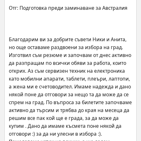
Благодарим ви за добрите съвети Ники и Анита, 
но още оставаме раздвоени за избора на град. 
Изготвил съм резюме и започвам от днес активно 
да разпращaм по всички обяви за работа, които 
открих. Аз съм сервизен техник на електроника 
като мобилни апарати, таблети, плеъри, лаптопи, 
а жена ми е счетоводител. Имаме надежда и дано 
някой поне да отговори за нещо та да може да се 
спрем на град. По въпроса за билетите започваме 
активно да търсим и трябва до края на месеца да 
решим все пак кой ще е града, за да може да 
купим . Дано да имаме късмета поне някой да 
отговори :) за да ни улесни в избора :). 