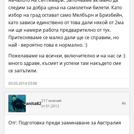
следим за добра цена на самолетни билети. Като 
избор на град остават само Мелбърн и Бризбейн, 
като зависи единствено от това дали някой от 2ма 
ни ще намери работа предварително от тук. 
Притесняваме се малко дали ще се справим, но 
най - вероятно това е нормално. :)
Пожелаваме на всички, включително и на нас си :) 
много здраве, късмет и успехи там накъдето сме 
се запътили.
03.03.2014 03:06
217 мнения
anita82
#4
от 01.2012