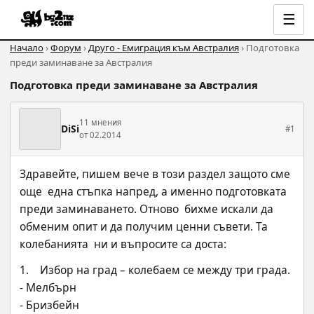
☰
Начало
›
Форум
›
Друго - Емиграция към Австралия
› Подготовка
преди заминаване за Австралия
Подготовка преди заминаване за Австралия
11 мнения
DiSi
#1
от 02.2014
Здравейте, пишем вече в този раздел защото сме 
още  една стъпка напред, а именно подготовката 
преди заминаването. Отново  бихме искали да 
обменим опит и да получим ценни съвети. Та 
колебанията  ни и въпросите са доста:
1.    Избор на град – колебаем се между три града.
- Мелбърн
- Бризбейн