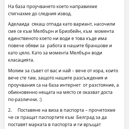
На база проучването което направихме 
стигнахме до следния извод.
Аделаида  сякаш отпада като вариант, насочили 
сме се към Мелбърн и Бризбейн, към  момента 
единственото което ни води е това къде има 
повече обяви за  работа в нашите браншове и 
като цяло. Като за момента Мелбърн води  
класацията.
Молим за съвет от вас и най – вече от хора, които  
вече сте там, защото нашите разсъждения и 
проучвания са на база интернет  от разстояние, а 
обикновенно нещата на място се оказват доста  
по-различни. :)
2.     Поставяне на виза в паспорта – прочетохме 
че се пращат паспортите към  Белград за да 
поставят марката в паспорта и ги връщат 