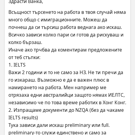
Здрасти Ванка,
Всъщност търсенето на работа в твоя случай няма 
много общо с имиграционните. Можеш да 
почнеш да си търсиш работа веднага ако искаш.
Всичко зависи колко пари си готов да рискуваш и 
колко бързаш.
Иначе ако трчбва да коментирам предложените 
от теб стъпки:
1. IELTS
Важи 2 години и то не само за НЗ. Не ти пречи да 
го изкараш. Възможно е да е важен плюс в 
намирането на работа. Мен например ме 
отрязаха едни австралийци защото нямах ИЕЛТС, 
независимо че по това време работих в Хонг Конг.
2. Изпращаме документи до NZQA (без да чакаме 
IELTS results)
Тука зависи дали искаш preliminarу или full. 
preliminarу-то служи единствено и само за 