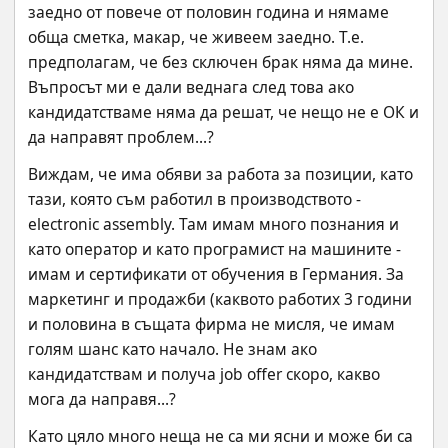
заедно от повече от половин година и нямаме 
обща сметка, макар, че живеем заедно. Т.е. 
предполагам, че без сключен брак няма да мине. 
Въпросът ми е дали веднага след това ако 
кандидатстваме няма да решат, че нещо не е ОК и 
да направят проблем...?
Виждам, че има обяви за работа за позиции, като 
тази, която съм работил в производството - 
electronic assembly. Там имам много познания и 
като оператор и като програмист на машините - 
имам и сертификати от обучения в Германия. За 
маркетинг и продажби (каквото работих 3 години 
и половина в същата фирма не мисля, че имам 
голям шанс като начало. Не знам ако 
кандидатствам и получа job offer скоро, какво 
мога да направя...?
Като цяло много неща не са ми ясни и може би са 