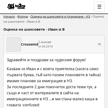
☰
Начало
›
Форум
›
Оценка на шансовете и планиране - НЗ
› Оценка
на шансовете - Иван и В
Оценка на шансовете - Иван и В
2 мнения
Crosswind
#1
от 04.2014
Здравейте и поздрави за чудесния форум!
Казвам се Иван и с моята приятелка (засега само 
първата буква, тъй като пазим плановете в тайна) 
имаме планове за емиграция в НЗ.
За последните 2 дни поизчетох доста теми тук, а 
също и част от материалите в сайта на 
имиграционните в НЗ ...и ми стана малко каша в 
главата :confused: