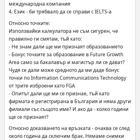
международна компания 
4. Език - би трябвало да се справи с IELTS-а
Относно точките:
Използвайки калкулатора не съм сигурен, че 
правилно ги смятам, тъй като:
- Не знам дали ще ми признаят образованието
- Бонус точките за образование в Future Growth 
Area само за бакалавър и магистър ли се дават? 
Чудя се дали може средното да ми даде бонус 
точки по Information Communications Technology 
от трите изброени като FGA
- Опитът дали ще ми се признае, тъй като 
фирмата е регистрирана в България и няма други 
филиали със същото име? И ако да - колко години 
ще се признаят?
Относно доказването на връзката - очаква се след 
около година да сключим брак. Нямаме снимки 