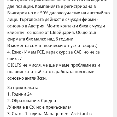
две позиции. Компанията е регистрирана в 
България но е с 50% дялово участие на австрийско 
лице. Търговската дейност е с чужди фирми - 
основно в Австрия. Моите контакти бяха с чужди 
клиенти - основно от Швейцария. Общо във 
фирмата бях малко над 6 години.
В момента съм в творчески отпуск от скоро :)
4. Език - Имам FCE, карах курс за CAE, но не се 
явих :-/
С IELTS не мисля, че ще имаме проблеми аз и 
половинката тъй като в работата ползваме 
основно английски.
За приятелката:
1. Години 24
2. Образование: Средно
/Учила е в СУ, но е прекъснала/
3. Стаж - 1 година Management Assistant в 