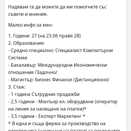
Надявам се да можете да ми помогнете със 
съвети и мнения.
Малко инфо за мен:
1. Години: 27 (на 23.06 правя 28)
2. Образование:
- Средно специално: Специалист Компютърни 
Системи
- Бакалавър: Международни Икономически 
отношения /Задочно/
- Магистър: Бизнес Финанси /Дистанционно/
3. Стаж:
- 1 година Сътрудник продажби
- 2,5 години - Монтьор ел. оборудване (оператор 
на линия за насищане на платки)*
- 3,5 години - Експерт Маркетинг *
* В една и съща фирма за производство на 
електроника (насищане на платки) са последните 