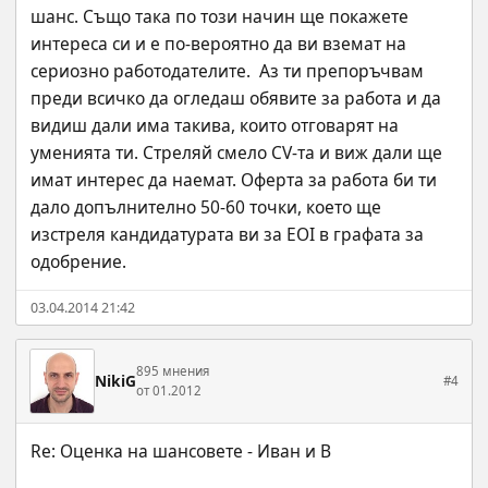
шанс. Също така по този начин ще покажете 
интереса си и е по-вероятно да ви вземат на 
сериозно работодателите.  Аз ти препоръчвам 
преди всичко да огледаш обявите за работа и да 
видиш дали има такива, които отговарят на 
уменията ти. Стреляй смело CV-та и виж дали ще 
имат интерес да наемат. Оферта за работа би ти 
дало допълнително 50-60 точки, което ще 
изстреля кандидатурата ви за EOI в графата за 
одобрение.
03.04.2014 21:42
895 мнения
NikiG
#4
от 01.2012