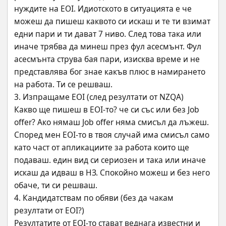
нуждите на EOI. Идиотското в ситуацията е че 
можеш да пишеш каквото си искаш и те ти взимат 
едни пари и ти дават 7 ниво. След това така или 
иначе трябва да минеш през фул асесмънт. Фул 
асесмънта струва бая пари, изисква време и не 
представлява бог знае какъв плюс в намирането 
на работа. Ти се решваш.
3. Изпращаме EOI (след резултати от NZQA)
Какво ще пишеш в EOI-то? че си със или без Job 
offer? Ако нямаш Job offer няма смисъл да лъжеш. 
Според мен EOI-то в твоя случай има смисъл само 
като част от апликациите за работа които ще 
подаваш. един вид си сериозен и така или иначе 
искаш да идваш в НЗ. Спокойно можеш и без него 
обаче, ти си решваш.
4. Кандидатствам по обяви (без да чакам 
резултати от EOI?)
Резултатите от EOI-то стават веднага известни и 