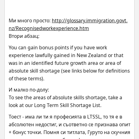
Ми много просто: 
http://glossary.immigration.govt.
nz/Recognisedworkexperience.htm
Втори абзац:
You can gain bonus points if you have work 
experience lawfully gained in New Zealand or that 
was in an identified future growth area or area of 
absolute skill shortage (see links below for definitions 
of these terms).
И малко по-долу:
To see the areas of absolute skills shortage, take a 
look at our Long Term Skill Shortage List.
Тоест - има ли ти я професията в LTSSL, то тя е в 
абсолютен недостиг, и съответно се признава опит 
+ бонус точки. Помня си титлата, Гуруто на скучния 