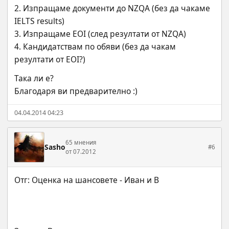
2. Изпращаме документи до NZQA (без да чакаме 
IELTS results)
3. Изпращаме EOI (след резултати от NZQA)
4. Кандидатствам по обяви (без да чакам 
резултати от EOI?)
Така ли е?
Благодаря ви предварително :)
04.04.2014 04:23
65 мнения
Sasho
#6
от 07.2012