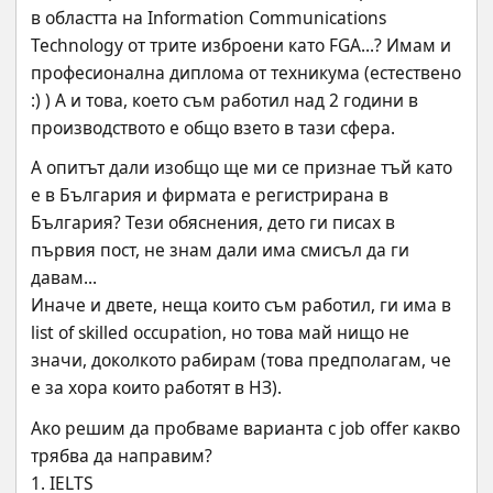
в областта на Information Communications 
Technology от трите изброени като FGA...? Имам и 
професионална диплома от техникума (естествено 
:) ) А и това, което съм работил над 2 години в 
производството е общо взето в тази сфера.
А опитът дали изобщо ще ми се признае тъй като 
е в България и фирмата е регистрирана в 
България? Тези обяснения, дето ги писах в 
първия пост, не знам дали има смисъл да ги 
давам...
Иначе и двете, неща които съм работил, ги има в 
list of skilled occupation, но това май нищо не 
значи, доколкото рабирам (това предполагам, че 
е за хора които работят в НЗ).
Ако решим да пробваме варианта с job offer какво 
трябва да направим?
1. IELTS