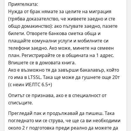
Приятелката:
Нужда от брак нямате за целите на миграция 
(трябва доказателство, че живеете заедно и сте 
общо домакинство): ако пътувате заедно, пазете 
билети. Отворете банкова сметка обща и 
плащайте комунални услуги и мобилните си 
телефони заедно. Ако може, минете на семеен 
план. Регистрирайте се в общината на 1 адрес. 
Впишете се в домовата книга.
Ако е възможно тя да завърши бакалавър, който 
го има в LTSSL. Така ще може да гушнете още 20т 
(с неин ИЕЛТС 6.5+)
Опитът се признава, ако е в специалност от 
списъците.
Прегледай пак и продължавай да пишеш. Така 
погледнато ми се струва, че ще са ви необходими 
около 2 г подготовка преди реално да можете да 