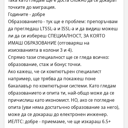
така като гледам ще е доста сложно да се докарат 
точките до миграция.
Годините - добре
Образованието - тук ще е проблем: препоръчвам 
да прегледаш LTSSL-а и ISSL-а и да видиш можеш 
ли да си избереш СПЕЦИАЛНОСТ, ЗА КОЯТО 
ИМАШ ОБРАЗОВАНИЕ (отговаряш на 
изискванията в колони 3 и 4).
Спрямо тази специалност ще се гледа всичко: 
образование, стаж и бонус точки.
Ако кажеш, че си компютърен специалист 
например, ще трябва да покажеш поне 
бакалавър по компютърни системи. Като гледам 
образованието и опита ти, най-общо може да се 
причислиш като икономист. НО, ако се погледне 
опита (уви няма достатъчно образование за него), 
може да се докараш до електронен инженер.
ИЕЛТС: добре - приемаме, че ще изкараш 6.5+