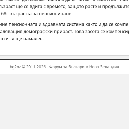
възраст ще се вдига с времето, защото расте и продължит
68г възрастта за пенсиониране.
срине пенсионната и здравната система както и да се комп
ляващия демографски прираст. Това засега се компенсира
то и тя ще намалее.
bg2nz © 2011-2026 - Форум за българи в Нова Зеландия