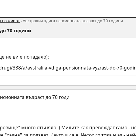
т на живот
› Австралия вдига пенсионната възраст до 70 години
до 70 години
е не ви е попадало):
drugi/338/a/avstraliia-vdiga-pensionnata-vyzrast-do-70-godi
ровище" много отъняло :) Милите как превеждат само - н
 "хазна" да ползват. Както и да е. Четох го това и аз - на