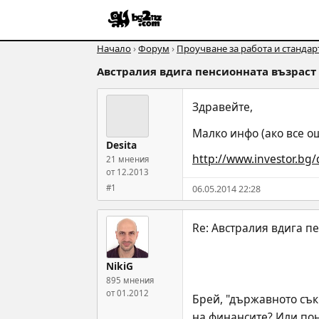
Начало
›
Форум
›
Проучване за работа и стандар
Австралия вдига пенсионната възраст 
Здравейте,
Малко инфо (ако все ощ
Desita
http://www.investor.bg/
21 мнения
от 12.2013
#1
06.05.2014 22:28
NikiG
895 мнения
от 01.2012
Брей, "държавното сък
на финансите? Или поне