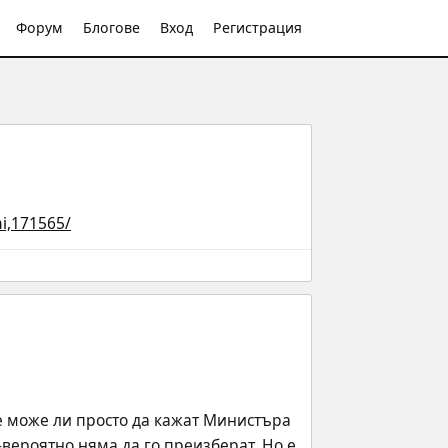
Форум
Блогове
Вход
Регистрация
ni,171565/
е може ли просто да кажат Министъра 
й-вероятно няма да го преизберат. Но е 