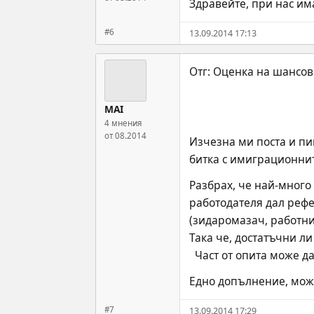
Здравейте, при нас им
#6
13.09.2014 17:13
MAI
4 мнения
от 08.2014
Изчезна ми поста и пи
битка с имиграционните
Разбрах, че най-много
работодателя дал реф
(зидаромазач, работник
Така че, достатъчни л
  Част от опита може 
Едно допълнение, може
#7
13.09.2014 17:29