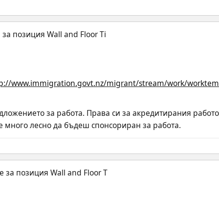
p://www.immigration.govt.nz/migrant/stream/work/worktemp
ложението за работа. Права си за акредитирания работо
 е много лесно да бъдеш спонсориран за работа.