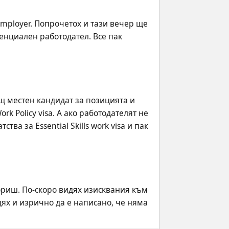
mployer. Попрочетох и тази вечер ще 
енциален работодател. Все пак 
щ местен кандидат за позицията и 
rk Policy visa. А ако работодателят не 
а за Essential Skills work visa и пак 
риш. По-скоро видях изисквания към 
ях и изрично да е написано, че няма 