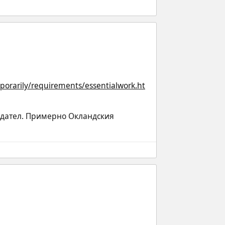
orarily/requirements/essentialwork.ht
дател. Примерно Окландския 