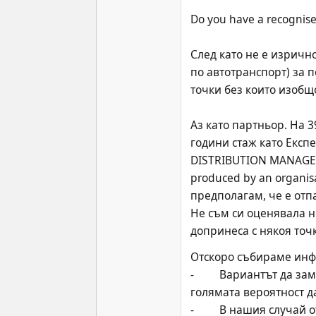
Do you have a recognised 
След като не е изричн
по автотранспорт) за п
точки без които изобщо
Аз като партньор. На 
години стаж като Експ
DISTRIBUTION MANAGER (P
produced by an organis
предполагам, че е отп
Не съм си оценявала н
допринеса с някоя точк
Отскоро събираме инфо
-         Вариантът да
голямата вероятност д
-         В нашия случ