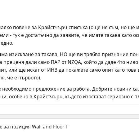
малко повече за Крайстчърч списъка (още не съм, но ще и
и - тук е достатъчно да заявите, че имате такава като осн
аедно.
яма изискване за такава, НО ще ви трябва признание поне
а преценя дали само ПАР от NZQA, който да даде 4то ниво 
т, или ще искат от ИНЗ да покажете само опит като това щ
я, че е първото).
 необходимо предложение за работа. Добрите новини са,
ци, особено в Крайстчърч, където изостават сериозно с п