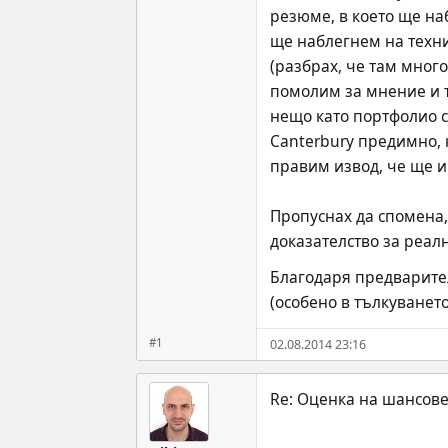
резюме, в което ще на
ще наблегнем на техни
(разбрах, че там много
помолим за мнение и т
нещо като портфолио с
Canterbury предимно, 
правим извод, че ще и
Пропуснах да спомена, 
доказателство за реал
Благодаря предварител
(особено в тълкуването 
#1
02.08.2014 23:16