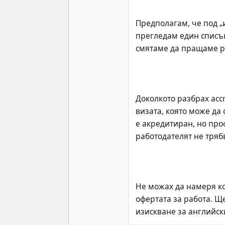
Предполагам, че под „
прегледам един списък
Доколкото разбрах acc
визата, която може да с
е акредитиран, но профе
Не можах да намеря ко
офертата за работа. Щ
изискване за английски