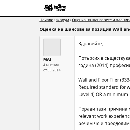
Начало
›
Форум
›
Оценка на шансовете и планира
Оценка на шансове за позиция Wall and 
Здравейте,
Потърсих в съществуващ
MAI
година (2014) професия
4 мнения
от 08.2014
Wall and Floor Tiler (333
Required standard for wo
Level 4) OR a minimum o
Поради тази причина м
relevant work experien
речем че е преодолима