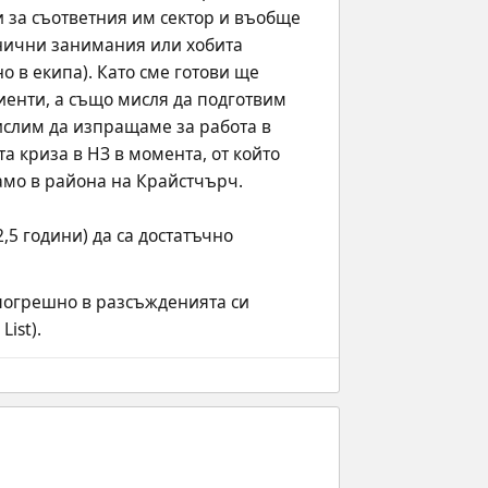
 за съответния им сектор и въобще 
нични занимания или хобита 
 в екипа). Като сме готови ще 
енти, а също мисля да подготвим 
ислим да изпращаме за работа в 
 криза в НЗ в момента, от който 
амо в района на Крайстчърч.
5 години) да са достатъчно 
погрешно в разсъжденията си 
ist).