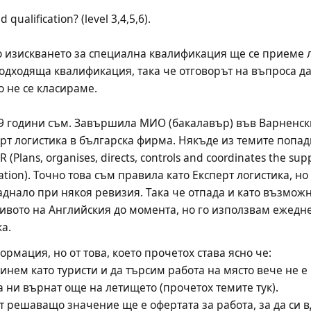
qualification? (level 3,4,5,6).
о изискването за специална квалификация ще се приеме л
одходяща квалификация, така че отговорът на въпроса да 
 не се класираме. 
39 години съм. Завършила МИО (бакалавър) във Варненски
ерт логистика в българска фирма. Някъде из темите попад
lans, organises, directs, controls and coordinates the suppl
ation). Точно това съм правила като Експерт логистика, но 
аднало при някоя ревизия. Така че отпада и като възможн
ивото на Английския до момента, но го използвам ежеднев
а.
рмация, но от това, което прочетох става ясно че:
 заминем като туристи и да търсим работа на място вече не
а ни върнат още на летището (прочетох темите тук).
ай от решаващо значение ще е офертата за работа, за да си