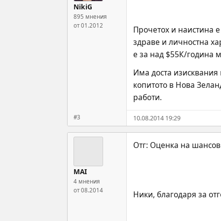
NikiG
895 мнения
от 01.2012
Прочетох и наистина е
здраве и личностна ха
е за над $55К/година 
Има доста изисквания к
копитото в Нова Зеланд
работи.
#3
10.08.2014 19:29
MAI
4 мнения
от 08.2014