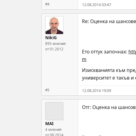
#4
12.08.2014 03:47
NikiG
895 мнения
от 01.2012
Ето оттук започнах: 
htt
m
Изискванията към пред
университет е такъв и
#5
12.08.2014 19:09
MAI
4 мнения
от 08.2014