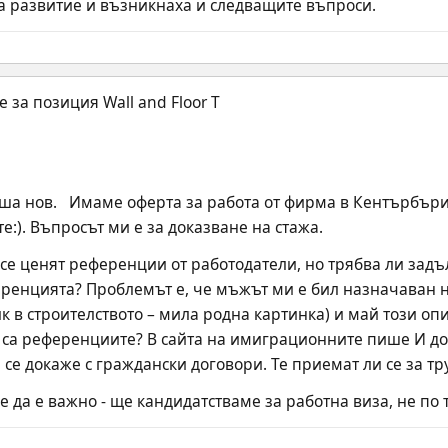
а развитие и възникнаха и следващите въпроси.
ша нов.   Имаме оферта за работа от фирма в Кентърбъри
:). Въпросът ми е за доказване на стажа.
 се ценят референции от работодатели, но трябва ли задъ
еренцията? Проблемът е, че мъжът ми е бил назначаван 
 в строителството – мила родна картинка) и май този опи
и са референциите? В сайта на имиграционните пише И до
да се докаже с граждански договори. Те приемат ли се за т
 да е важно - ще кандидатстваме за работна виза, не по 