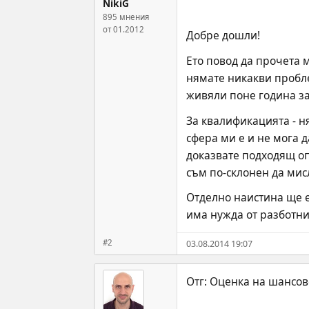
NikiG
895 мнения
от 01.2012
Добре дошли!
Ето повод да прочета 
нямате никакви проблем
живяли поне година з
За квалификацията - н
сфера ми е и не мога д
доказвате подходящ опи
съм по-склонен да мисл
Отделно наистина ще е
има нужда от разботни
#2
03.08.2014 19:07