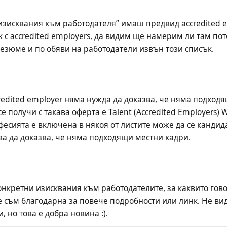
изисквания към работодателя” имаш предвид accredited e
 с accredited employers, да видим ще намерим ли там пот
redited employer няма нужда да доказва, че няма подходя
е получи с такава оферта е Talent (Accredited Employers) Wo
сията е включена в някоя от листите може да се кандидатств
нкретни изисквания към работодателите, за каквито гово
е съм благодарна за повече подробности или линк. Не вид
, но това е добра новина :).