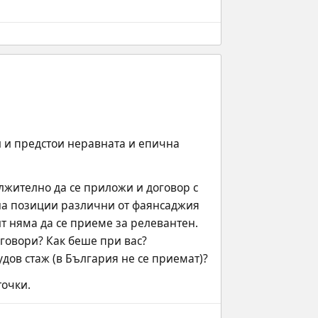
 и предстои неравната и епична 
лжително да се приложи и договор с 
на позиции различни от фаянсаджия 
т няма да се приеме за релевантен. 
говори? Как беше при вас?
рудов стаж (в България не се приемат)?
точки.