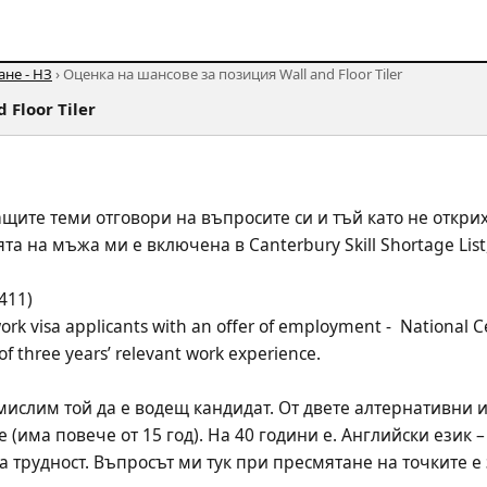
не - НЗ
› Оценка на шансове за позиция Wall and Floor Tiler
Floor Tiler
ите теми отговори на въпросите си и тъй като не открих 
та на мъжа ми е включена в Canterbury Skill Shortage List
411) 
rk visa applicants with an offer of employment -  National Cer
f three years’ relevant work experience. 
ислим той да е водещ кандидат. От двете алтернативни из
ce (има повече от 15 год). На 40 години е. Английски език 
 трудност. Въпросът ми тук при пресмятане на точките е з