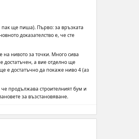
 пак ще пиша). Първо: за връзката 
овното доказателство е, че сте 
 на нивото за точки. Много сива 
е достатъчен, а вие отделно ще 
е е достатъчно да покаже ниво 4 (аз 
 че продължава строителният бум и 
лановете за възстановяване.