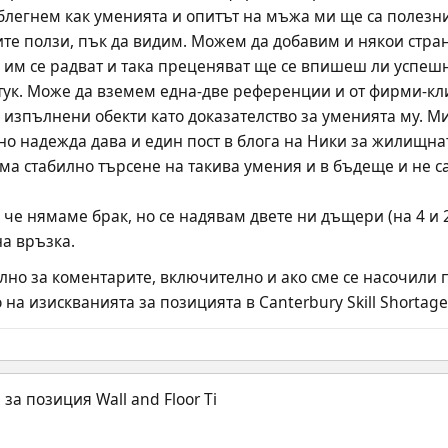
блегнем как уменията и опитът на мъжа ми ще са полезни
те ползи, пък да видим. Можем да добавим и някои стра
 им се радват и така преценяват ще се впишеш ли успешно
ук. Може да вземем една-две референции и от фирми-кли
 изпълнени обекти като доказателство за уменията му. М
но надежда дава и един пост в блога на Ники за жилищната
ма стабилно търсене на такива умения и в бъдеще и не с
че нямаме брак, но се надявам двете ни дъщери (на 4 и 2,
на връзка.
но за коментарите, включително и ако сме се насочили 
на изискванията за позицията в Canterbury Skill Shortage L