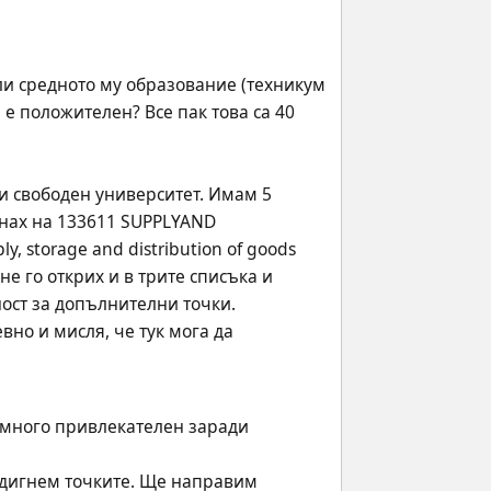
и средното му образование (техникум 
е положителен? Все пак това са 40 
 свободен университет. Имам 5 
нах на 133611 SUPPLYAND 
y, storage and distribution of goods 
не го открих и в трите списъка и 
ост за допълнителни точки. 
но и мисля, че тук мога да 
 е много привлекателен заради 
 вдигнем точките. Ще направим 