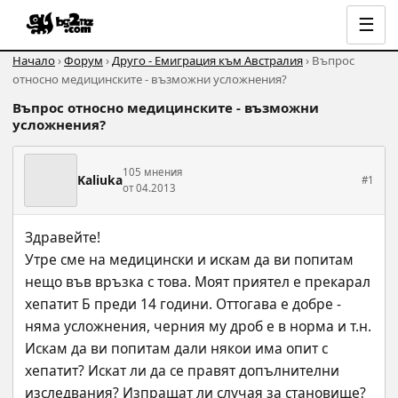
☰
Начало
›
Форум
›
Друго - Емиграция към Австралия
› Въпрос
относно медицинските - възможни усложнения?
Въпрос относно медицинските - възможни
усложнения?
105 мнения
Kaliuka
#1
от 04.2013
Здравейте!
Утре сме на медицински и искам да ви попитам 
нещо във връзка с това. Моят приятел е прекарал 
хепатит Б преди 14 години. Оттогава е добре - 
няма усложнения, черния му дроб е в норма и т.н. 
Искам да ви попитам дали някои има опит с 
хепатит? Искат ли да се правят допълнителни 
изследвания? Изпращат ли случая за становище?