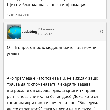
Ще съм благодарна за всяка информация!
17.08.2014 21:09
111 мнения
badabing
#2
от 02.2012
Отг: Въпрос относно медицинските - възможни 
Ако прегледа е като този за НЗ, не виждам защо 
трябва да го споменавате. Лекаря ти задава 
въпроси, ти отговаряш, даваш кръв и ти правят 
рентгенова снимка на белия дроб. Доколкото си 
спомням дори няма изричен въпрос "Боледувал 
ли сте от хепатит?", така че дори не е и лъжа. ;)