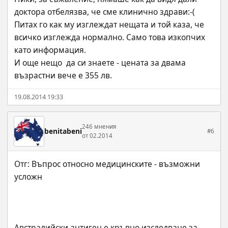
доктора отбелязва, че сме клинично здрави:-( 
Питах го как му изглеждат нещата и той каза, че 
всичко изглежда нормално. Само това изкопчих 
като информация. 
И още нещо  да си знаете - цената за двама 
възрастни вече е 355 лв.
19.08.2014 19:33
246 мнения
benitabeni
#6
от 02.2014
Отг: Въпрос относно медицинските - възможни 
Австралийски антиген е кръвно изследване за 