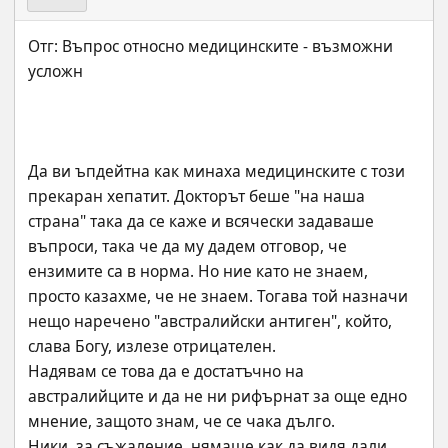
Отг: Въпрос относно медицинските - възможни 
Да ви ъпдейтна как минаха медицинските с този 
прекаран хепатит. Докторът беше "на наша 
страна" така да се каже и всячески задаваше 
въпроси, така че да му дадем отговор, че 
ензимите са в норма. Но ние като не знаем, 
просто казахме, че не знаем. Тогава той назначи 
нещо наречено "австралийски антиген", който, 
слава Богу, излезе отрицателен. 
Надявам се това да е достатъчно на 
австралийците и да не ни рифърнат за още едно 
мнение, защото знам, че се чака дълго. 
Ники, за съжаление, нямаше как да видя дали 