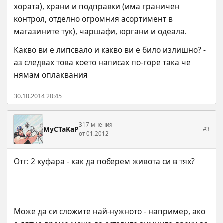
хората), храни и подправки (има граничен 
контрол, отделно огромния асортимент в 
магазините тук), чаршафи, юргани и одеала.
Какво ви е липсвало и какво ви е било излишно? - 
аз следвах това което написах по-горе така че 
нямам оплаквания
30.10.2014 20:45
317 мнения
MyCTaKaP
#3
от 01.2012
Може да си сложите най-нужното - например, ако 