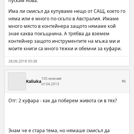
пускам нова.
Има ли смисъл да купуваме нещо от САЩ, което го 
няма или е много по-скъпо в Австралия. Имаме 
много място в контейнера защото нямаме кой 
знае каква покъщнина. А трябва да вземем 
контейнер защото инструментите на мъжа ми и 
моите книги са много тежки и обемни за куфари.
28.06.2018 05:38
105 мнения
Kaliuka
#6
от 04.2013
Знам че е стара тема, но нямаше смисъл да 