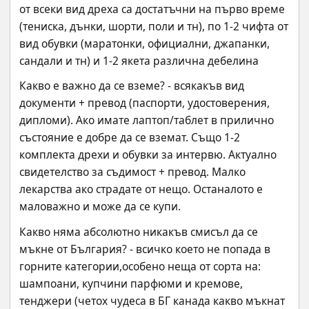
от всеки вид дреха са достатъчни на първо време 
(тениска, дънки, шорти, поли и тн), по 1-2 чифта от 
вид обувки (маратонки, официални, джапанки, 
сандали и тн) и 1-2 якета различна дебелина
Каквo e важно да се вземе? - всякакъв вид 
документи + превод (паспорти, удостоверения, 
дипломи). Ако имате лаптоп/таблет в прилично 
състояние е добре да се вземат. Също 1-2 
комплекта дрехи и обувки за интервю. Актуално 
свидетелство за съдимост + превод. Малко 
лекарства ако страдате от нещо. Останалото е 
маловажно и може да се купи.
Какво няма абсолютно никакъв смисъл да се 
мъкне от България? - всичко което не попада в 
горните категории,особено неща от сорта на: 
шампоани, купчини парфюми и кремове, 
тенджери (четох чудеса в БГ канада какво мъкнат 