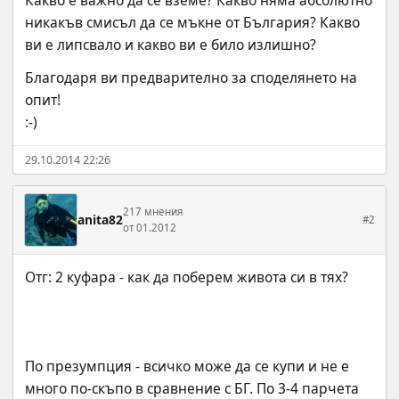
Какво е важно да се вземе? Какво няма абсолютно 
никакъв смисъл да се мъкне от България? Какво 
ви е липсвало и какво ви е било излишно?
Благодаря ви предварително за споделянето на 
опит!
:-)
29.10.2014 22:26
217 мнения
anita82
#2
от 01.2012
По презумпция - всичко може да се купи и не е 
много по-скъпо в сравнение с БГ. По 3-4 парчета 