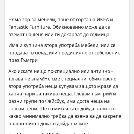
Няма зор за мебели, поне от сорта на ИКЕА и 
Fantastic Furniture. Обикновенно може да се 
вземат на деня или ги докарват до седмица.
Има и купчина втора употреба мебели, или се 
продават в склад или поединично от собственик 
през Гъмтри
Ако искате нещо по-специално или антично - 
тогава не знам!Не сме специални, обикновено 
втора употреба неща купувам защото мразя да 
харча пари за такива неща. Гледам гъмтрий и 
разни групи по Фейсбук, има доста неща на 
сносни цени. Ще го мисля като дойда на място 
какво минимално трябва да взема за да закрепя 
положението докато дойдат моите.