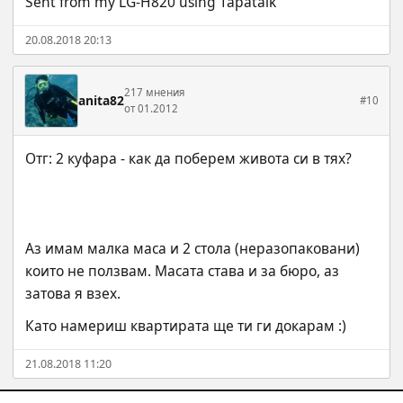
Sent from my LG-H820 using Tapatalk
20.08.2018 20:13
217 мнения
anita82
#10
от 01.2012
Аз имам малка маса и 2 стола (неразопаковани) 
които не ползвам. Масата става и за бюро, аз 
затова я взех.
Като намериш квартирата ще ти ги докарам :)
21.08.2018 11:20