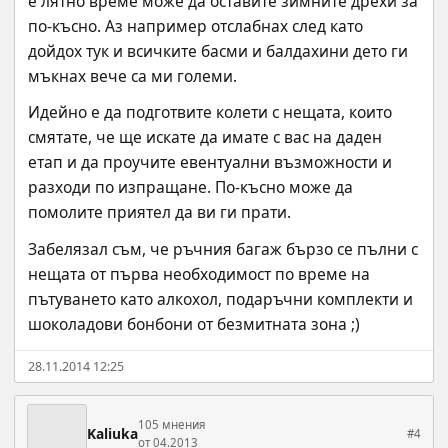
е лятно време може да оставите зимните дрехи за 
по-късно. Аз например отслабнах след като 
дойдох тук и всичките басми и балдахини дето ги 
мъкнах вече са ми големи.
Идейно е да подготвите колети с нещата, които 
смятате, че ще искате да имате с вас на даден 
етап и да проучите евентуални възможности и 
разходи по изпращане. По-късно може да 
помолите приятел да ви ги прати.
Забелязал съм, че ръчния багаж бързо се пълни с 
нещата от първа необходимост по време на 
пътуването като алкохол, подаръчни комплекти и 
шоколадови бонбони от безмитната зона ;)
28.11.2014 12:25
105 мнения
Kaliuka
#4
от 04.2013