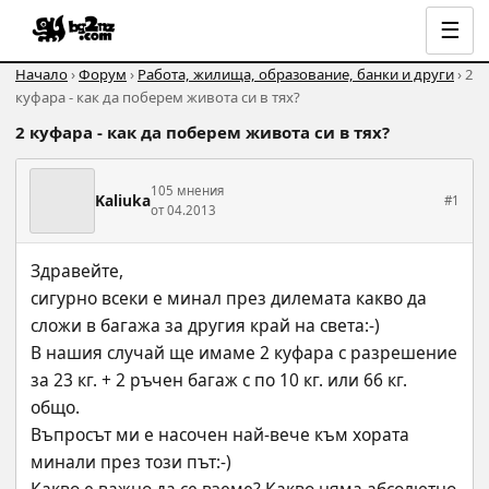
☰
Начало
›
Форум
›
Работа, жилища, образование, банки и други
› 2
куфара - как да поберем живота си в тях?
2 куфара - как да поберем живота си в тях?
105 мнения
Kaliuka
#1
от 04.2013
Здравейте,
сигурно всеки е минал през дилемата какво да 
сложи в багажа за другия край на света:-)  
В нашия случай ще имаме 2 куфара с разрешение 
за 23 кг. + 2 ръчен багаж с по 10 кг. или 66 кг. 
общо. 
Въпросът ми е насочен най-вече към хората 
минали през този път:-)