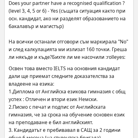
Does your partner have a recognised qualification ? 
(level 3, 4, 5 or 6) - Yes (същата ситуация както при 
осн. кандидат, ако ни разделят образованието на 
бакалавър и магистър)
На всички останали отговори съм маркирала "No" 
и след калкулацията ми излизат 160 точки. Греша 
ли някъде и къде?Бихте ли ме насочили :rolleyes:
Освен това вместо IELTS на основния кандидат 
дали ще приемат следните доказателства за 
владеене на езика:
1.Диплома от Английска езикова гимназия с общ 
успех : Отличен и втори език Немски.
2.Писмо с печат и подпис от Английската 
гимназия, че за срока на обучение основен език 
на преподаване е бил английският. 
3. Кандидатът е пребивавал в САЩ за 2 години 
общо 6 месеца (на студентска бригада). 