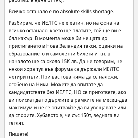
работиш в една от тях).
Всичко останало е по absolute skills shortage.
Разбирам, че ИЕЛТС не е евтин, но на фона на 
всичко останало, което ще платите, той ще ви е 
бял кахър. В момента може би нещата до 
пристигането в Нова Зеландия такси, оценки на 
образованието и самолетни билети и т.н. в 
началото ще са около 15К лв. Да не говорим, че 
някои хора тук във форума са държали ИЕЛТС 
четири пъти. При вас това няма да се наложи, 
особено на Ники. Можете да опитате да 
кандидатствате без ИЕЛТС, НО се пригответе, ако 
ви поискат да го държите в рамките на месец-два 
максимум и не се опитвайте да ги увещавате или 
да спорите. Хубавото е, че със 150т, веднага ви 
теглят.
Пишете!