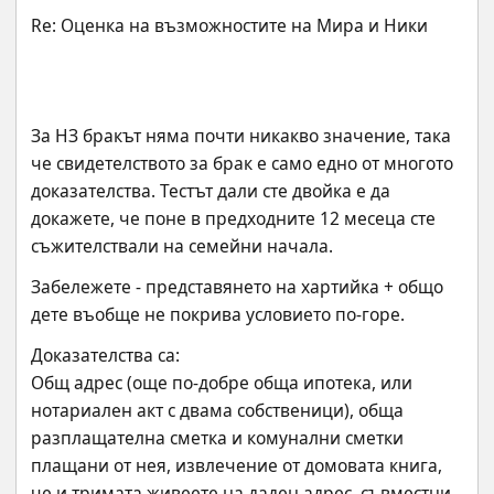
За НЗ бракът няма почти никакво значение, така 
че свидетелството за брак е само едно от многото 
доказателства. Тестът дали сте двойка е да 
докажете, че поне в предходните 12 месеца сте 
съжителствали на семейни начала.
Забележете - представянето на хартийка + общо 
дете въобще не покрива условието по-горе.
Доказателства са:
Общ адрес (още по-добре обща ипотека, или 
нотариален акт с двама собственици), обща 
разплащателна сметка и комунални сметки 
плащани от нея, извлечение от домовата книга, 
че и тримата живеете на даден адрес, съвместни 