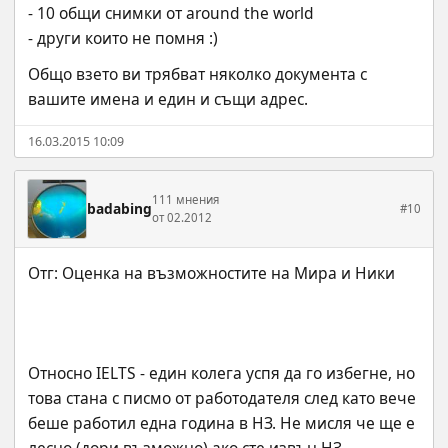
- 10 общи снимки от around the world
- други които не помня :)
Общо взето ви трябват няколко документа с 
вашите имена и един и същи адрес.
16.03.2015 10:09
111 мнения
badabing
#10
от 02.2012
Относно IELTS - един колега успя да го избегне, но 
това стана с писмо от работодателя след като вече 
беше работил една година в НЗ. Не мисля че ще е 