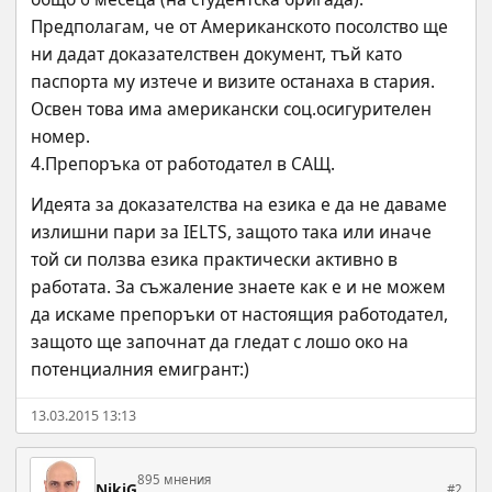
Предполагам, че от Американското посолство ще 
ни дадат доказателствен документ, тъй като  
паспорта му изтече и визите останаха в стария. 
Освен това има американски соц.осигурителен 
номер.
4.Препоръка от работодател в САЩ.
Идеята за доказателства на езика е да не даваме 
излишни пари за IELTS, защото така или иначе 
той си ползва езика практически активно в 
работата. За съжаление знаете как е и не можем 
да искаме препоръки от настоящия работодател, 
защото ще започнат да гледат с лошо око на 
потенциалния емигрант:)
13.03.2015 13:13
895 мнения
NikiG
#2