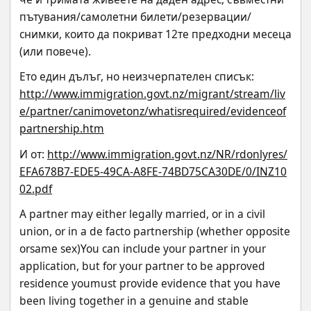
пътувания/самолетни билети/резервации/
снимки, които да покриват 12те предходни месеца 
(или повече).
Ето един дълъг, но неизчерпателен списък:
http://www.immigration.govt.nz/migrant/stream/liv
e/partner/canimovetonz/whatisrequired/evidenceof
partnership.htm
И от: 
http://www.immigration.govt.nz/NR/rdonlyres/
EFA678B7-EDE5-49CA-A8FE-74BD75CA30DE/0/INZ10
02.pdf
A partner may either legally married, or in a civil 
union, or in a de facto partnership (whether opposite 
orsame sex)You can include your partner in your 
application, but for your partner to be approved 
residence youmust provide evidence that you have 
been living together in a genuine and stable 