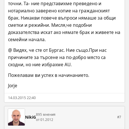
точни. Та- ние представихме преведено и 
нотариално заверено копие на гражданският 
брак. Никакви повече въпроси нямаше за общи 
сметки и режийни. Мисля,че подобни 
доказателства искат ако нямате брак и живеете на 
семейни начала.
@ Видях, че сте от Бургас. Ние също.При нас 
причините за търсене на по-добро място са 
сходни, но ние избрахме АU.
Пожелавам ви успех в начинанието.
Jorje
14.03.2015 22:40
895 мнения
NikiG
#7
от 01.2012