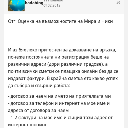
111 мнения
badabing
#9
от 02.2012
И аз бях леко притеснен за доказване на връзка, 
понеже постоянната ни регистрация беше на 
различни адреси (дори различни градове), а 
почти всички сметки се плащаха онлайн без да се 
издават фактури. В крайна сметка ето какво успях 
да събера и свърши работа:
- договор за наем на името на приятелката ми
- договор за телефон и интернет на мое име и 
адреса от договора за наем
- 1-2 фактури на мое име и същия този адрес от 
интернет шопинг