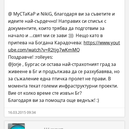
@ MyCTaKaP и NikiG, благодаря ви за съветите и 
идеите най-сърдечно! Направих си списък с 
документите, които трябва да подготвим за 
начало и ...свят ми се зави :)))  Нещо като в 
припева на Богдана Карадочева: 
https://www.yout
ube.com/watch?v=R2tjg7wKmMQ
Поздравче! :rolleyes:
@Jorje , Бургас си остава най-страхотният град за 
живеене в Бг и продължава да се разхубавява, но 
за съжаление една птичка пролет не прави. В 
момента текат големи инфраструктурни проекти. 
Вие от колко време сте извън Бг?
Благодаря ви за помощта още веднъж! :)
16.03.2015 09:34