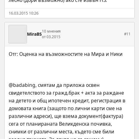
лесно (дори възможно) ако сте извън НЗ.
16.03.2015 10:26
10 мнения
MiraBS
#11
от 03.2015
@badabing, смятам да приложа освен 
свидетелството за гражд.брак + акта за раждане 
на детето и общ ипотечен кредит, регистрация в 
домовата книга (защото по лични карти сме на 
различни адреси), ще взема документ(фактура) 
сега от планираната Великденска почивка, 
снимки от различни места, където сме били 