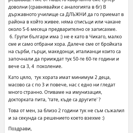
доволни (сравнявайки с аналогията в бг) В 
държавното училище са ДЛЪЖНИ да го приемат в 
района в който живее. няма списъци или чакане 
около 5-6 месеца предварително се записахме.
 6. Групи българи има :) не е като в Чикаго, малко 
сме и само отбрани хора. Далече сме от бройката 
на сърби, гърци, македонци, италианци които са 
започнали да прииждат тук 50-те 60-те години и 
вече са 3, 4  поколение.
Като цяло,  тук хората имат минимум 2 деца, 
масово са с по 3 и повече, нас с едно ни гледат 
много странно. Отиваме на имунизация, 
докторката пита, 'тате, къде са другите' ?
Това от мен, за близо 2 години тук не съм съжалил 
и за секунда са решението което взехме :)
Поздрави,