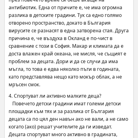
антибиотик. Една от причите е, че има огромна 
разлика в детските градини. Тук са едно голямо 
отворено пространство, докато в България 
вирусите се разнасят в една затворена стая. Друга 
причина е, че въздуха в Окланд е по-чист в  
сравнение с този в София. Макар и климата да е 
доста влажен край океана, не мисля, че същият е 
проблем за децата. Дори и да се случи да има 
мъгла, то това е едва няколко пъти в годината, 
като представлява нещо като мокър облак, а не 
мръсен смок.
4. Спортуват ли активно малките деца?
   Повечето детски градини имат големи детски 
площадки към тях и за разлика от България 
децата са по цял ден навън ако не вали, а не само 
когато (ако) решат учителите да ги изведат. 
Децата спортуват много активно в градината, 