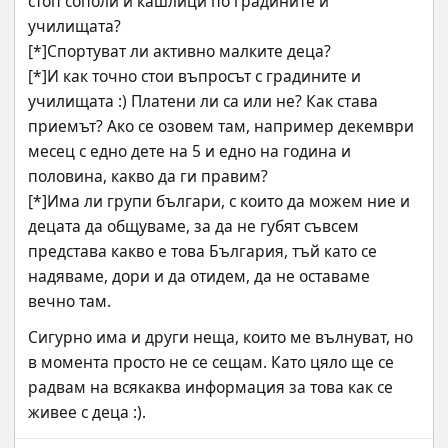
стоп сополи и кашлици по градините и 
училищата?
[*]Спортуват ли активно малките деца?
[*]И как точно стои въпросът с градините и 
училищата :) Платени ли са или не? Как става 
приемът? Ако се озовем там, например декември 
месец с едно дете на 5 и едно на година и 
половина, какво да ги правим?
[*]Има ли групи българи, с които да можем ние и 
децата да общуваме, за да не губят съвсем 
представа какво е това България, тъй като се 
надяваме, дори и да отидем, да не оставаме 
вечно там.
Сигурно има и други неща, които ме вълнуват, но 
в момента просто не се сещам. Като цяло ще се 
радвам на всякаква информация за това как се 
живее с деца :).