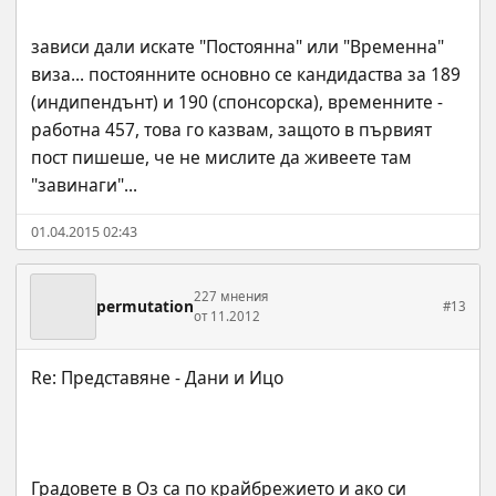
зависи дали искате "Постоянна" или "Временна" 
виза... постоянните основно се кандидаства за 189 
(индипендънт) и 190 (спонсорска), временните - 
работна 457, това го казвам, защото в първият 
пост пишеше, че не мислите да живеете там 
"завинаги"...
01.04.2015 02:43
227 мнения
permutation
#13
от 11.2012
Градовете в Оз са по крайбрежието и ако си 