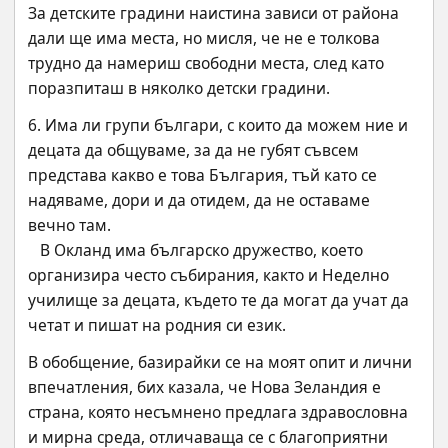
За детските градини наистина зависи от района 
дали ще има места, но мисля, че не е толкова 
трудно да намериш свободни места, след като 
поразпиташ в няколко детски градини.
6. Има ли групи българи, с които да можем ние и 
децата да общуваме, за да не губят съвсем 
представа какво е това България, тъй като се 
надяваме, дори и да отидем, да не оставаме 
вечно там.
   В Окланд има българско дружество, което 
организира често събирания, както и Неделно 
училище за децата, където те да могат да учат да 
четат и пишат на родния си език.
В обобщение, базирайки се на моят опит и лични 
впечатления, бих казала, че Нова Зеландия е 
страна, която несъмнено предлага здравословна 
и мирна среда, отличаваща се с благоприятни 