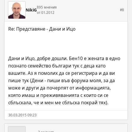
895 мнения
NikiG
#8
от 01.2012
Дани и Ицо, добре дошли. Бен10 е жената в едно 
познато семейство българи тук с деца като 
вашите. Аз я помолих да се регистрира и да ви 
пише тук (Дени - пиши във форума моля, за да 
може и други да почерпят от информацията, 
която имаш и преживяванията с които си се 
сблъскала, че и мен ме сблъска покрай тях).
30.03.2015 09:23