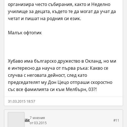
организира често събирания, както и Неделно 
училище за децата, където те да могат да учат да 
Хубаво има българско дружество в Окланд, но ми 
е интересно да науча от първа ръка: Какво се 
случва с неговата дейност, след като 
председателят му Дон Цецо отпраши скоростно 
със все фамилията си към Мелбърн, 03?!
31.03.2015 18:57
7 мнения
ilit
#11
от 03.2015