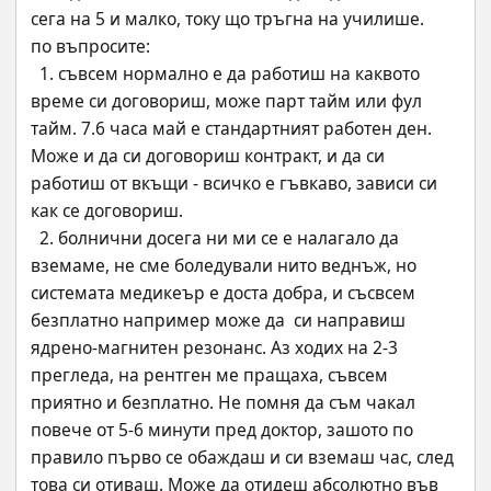
сега на 5 и малко, току що тръгна на училише.
по въпросите: 
  1. съвсем нормално е да работиш на каквото 
време си договориш, може парт тайм или фул 
тайм. 7.6 часа май е стандартният работен ден. 
Може и да си договориш контракт, и да си 
работиш от вкъщи - всичко е гъвкаво, зависи си 
как се договориш.
  2. болнични досега ни ми се е налагало да 
вземаме, не сме боледували нито веднъж, но 
системата медикеър е доста добра, и съсвсем 
безплатно например може да  си направиш 
ядрено-магнитен резонанс. Аз ходих на 2-3 
прегледа, на рентген ме пращаха, съвсем 
приятно и безплатно. Не помня да съм чакал 
повече от 5-6 минути пред доктор, зашото по 
правило първо се обаждаш и си вземаш час, след 
това си отиваш. Може да отидеш абсолютно във 