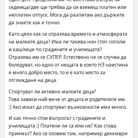
седмица/две ще трябва да си вземеш платен или 
неплатен отпуск. Мога да разпитам ако държите 
да знаете как е точно.
Като цяло как се отразява времето и атмосферата 
на малките деца? Има ли такива нон стоп сополи 
и кашлици по градините и училищата?
Отразява им се СУПЕР. Естествено че се случва да 
боледуват, но едно от нещата в което НЗ наистина 
е много добро място, то е е като място за 
отглеждане на деца.
Спортуват ли активно малките деца?
Това зависи най-вече от децата и родителите им. 
:) Ако искат да спортуват възможности има много.
И как точно стои въпросът с градините и 
училищата :) Платени ли са или не? Как става 
приемът? Ако се озовем там, например декември 