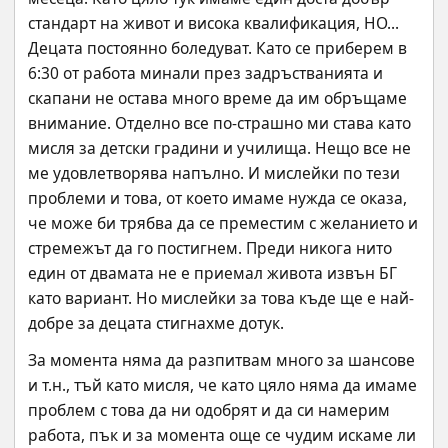
стандарт на живот и висока квалификация, НО... 
Децата постоянно боледуват. Като се приберем в 
6:30 от работа минали през задръстванията и 
скапани не остава много време да им обръщаме 
внимание. Отделно все по-страшно ми става като 
мисля за детски градини и училища. Нещо все не 
ме удовлетворява напълно. И мислейки по тези 
проблеми и това, от което имаме нужда се оказа, 
че може би трябва да се преместим с желанието и 
стремежът да го постигнем. Преди никога нито 
един от двамата не е приемал живота извън БГ 
като вариант. Но мислейки за това къде ще е най-
добре за децата стигнахме дотук.
За момента няма да разпитвам много за шансове 
и т.н., тъй като мисля, че като цяло няма да имаме 
проблем с това да ни одобрят и да си намерим 
работа, пък и за момента още се чудим искаме ли 