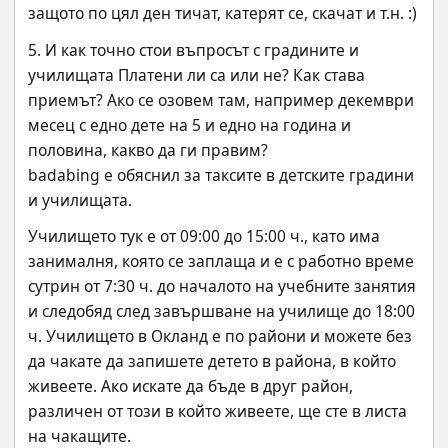
защото по цял ден тичат, катерят се, скачат и т.н. :)
5. И как точно стои въпросът с градините и 
училищата Платени ли са или не? Как става 
приемът? Ако се озовем там, например декември 
месец с едно дете на 5 и едно на година и 
половина, какво да ги правим?
badabing е обяснил за таксите в детските градини 
и училищата.
Училището тук е от 09:00 до 15:00 ч., като има 
занималня, която се заплаща и е с работно време 
сутрин от 7:30 ч. до началото на учебните занятия 
и следобяд след завършване на училище до 18:00 
ч. Училището в Окланд е по райони и можете без 
да чакате да запишете детето в района, в който 
живеете. Ако искате да бъде в друг район, 
различен от този в който живеете, ще сте в листа 
на чакащите. 