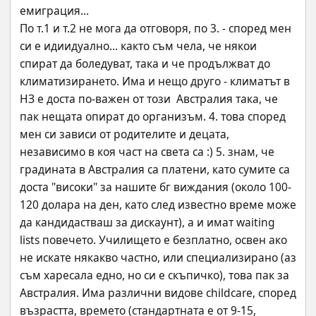
емиграция...
По т.1 и т.2 не мога да отговоря, по 3. - според мен 
си е идиидуално... както съм чела, че някои 
спират да боледуват, така и че продължват до 
климатизирането. Има и нещо друго - климатът в 
НЗ е доста по-важен от този  Австралия така, че 
пак нещата опират до организъм. 4. това според 
мен си зависи от родителите и децата, 
независимо в коя част на света са :) 5. знам, че 
градината в Австралия са платени, като сумите са 
доста "високи" за нашите бг виждания (около 100-
120 долара на ден, като след известно време може 
да кандидастваш за дискаунт), а и имат waiting 
lists повечето. Училището е безплатно, освен ако 
не искате някакво частно, или специализирано (аз 
съм харесала едно, но си е скъпичко), това пак за 
Австралия. Има различни видове childcare, според 
възрастта, времето (стандартната е от 9-15, 