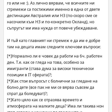
го или не :). Аз лично вярвам, че всичките ни 
стремежи са постижими именно в една от двете 
дестинации Австралия или НЗ (по-скоро сме се 
насочили към НЗ и по-конкретно Окланд), но 
съпругът ми има нужда от повече убеждаване.
И тъй като главният ни стремеж е да им е добре 
там на децата имам следните ключови въпроси:
[*]Нормално ли е човек да работи на 6ч. работен 
ден. Т.е. как се гледа на това, особено за 
имигранти (става дума за високи технически 
позиции в IT сферата)?;
[*]Как стои въпросът с болнични за гледане на 
болно дете (все пак не ми се вярва съвсем да 
спрат да боледуват)?;
[*]Като цяло как се отразява времето и 
атмосферата на малките деца? Има ли такива нон 