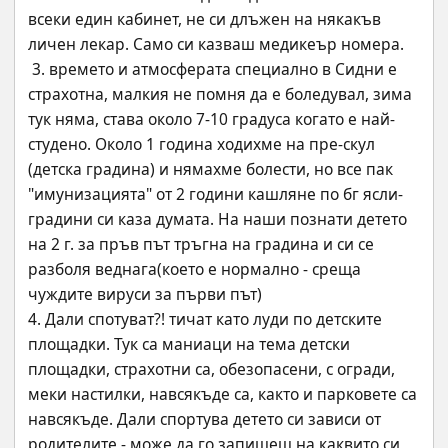
всеки един кабинет, не си длъжен на някакъв 
личен лекар. Само си казваш медикеър номера.
 3. времето и атмосферата специално в Сидни е 
страхотна, малкия не помня да е боледувал, зима 
тук няма, става около 7-10 градуса когато е най-
студено. Около 1 година ходихме на пре-скул 
(детска градина) и нямахме болести, но все пак 
"имунизацията" от 2 години кашляне по бг ясли-
градини си каза думата. На наши познати детето 
на 2 г. за пръв път тръгна на градина и си се 
разболя веднага(което е нормално - среща 
чуждите вируси за първи път)
4. Дали спотуват?! тичат като луди по детските 
площадки. Тук са маниаци на тема детски 
площадки, страхотни са, обезопасени, с огради, 
меки настилки, навсякъде са, както и парковете са 
навсякъде. Дали спортува детето си зависи от 
родителите - може да го запишеш на каквито си 