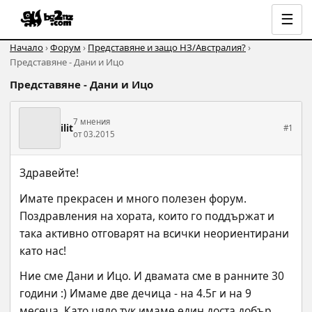
☰
Начало
›
Форум
›
Представяне и защо НЗ/Австралия?
›
Представяне - Дани и Ицо
Представяне - Дани и Ицо
7 мнения
ilit
#1
от 03.2015
Здравейте!
Имате прекрасен и много полезен форум. 
Поздравления на хората, които го поддържат и 
така активно отговарят на всички неориентирани 
като нас!
Ние сме Дани и Ицо. И двамата сме в ранните 30 
години :) Имаме две дечица - на 4.5г и на 9 
месеца. Като цяло тук имаме един доста добър 