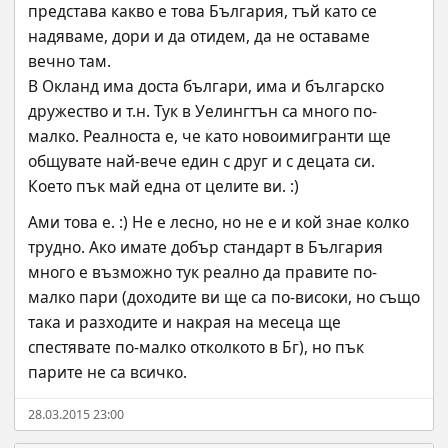
представа какво е това България, тъй като се 
надяваме, дори и да отидем, да не оставаме 
вечно там.
В Окланд има доста българи, има и българско 
дружество и т.н. Тук в Уелингтън са много по-
малко. Реалноста е, че като новоимигранти ще 
общувате най-вече един с друг и с децата си. 
Което пък май една от целите ви. :)
Ами това е. :) Не е лесно, но не е и кой знае колко 
трудно. Ако имате добър стандарт в България 
много е възможно тук реално да правите по-
малко пари (доходите ви ще са по-високи, но също 
така и разходите и накрая на месеца ще 
спестявате по-малко отколкото в Бг), но пък 
парите не са всичко.
28.03.2015 23:00