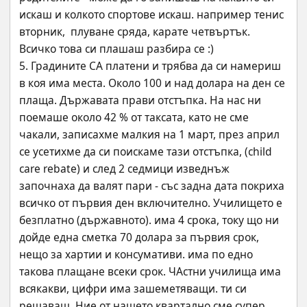
искаш и колкото спортове искаш. например тенис 
вторник,  плуване сряда, карате четвъртък. 
Всичко това си плашаш разбира се :)
5. Градините СА платени и трябва да си намериш 
в коя има места. Около 100 и над долара на ден се 
плаща. Държавата прави отстъпка. На нас ни 
поемаше около 42 % от таксата, като не сме 
чакали, записахме малкия на 1 март, през април 
се усетихме да си поискаме тази отстъпка, (child 
care rebate) и след 2 седмици изведнъж 
започнаха да валят пари - със задна дата покриха 
всичко от първия ден включително. Училището е 
безплатно (държавното). има 4 срока, току що ни 
дойде една сметка 70 долара за първия срок, 
нещо за хартии и консумативи. има по едно 
такова плащане всеки срок. ЧАстни училища има 
всякакви, цифри има зашеметяващи. ти си 
решаваш. Ние от нашето квартално сме супер 