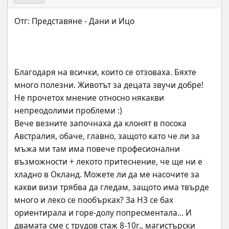
Благодаря на всички, които се отзоваха. Бяхте 
много полезни. Животът за децата звучи добре! 
Не прочетох мнение относно някакви 
непреодолими проблеми :)
Вече везните започнаха да клонят в посока 
Австралия, обаче, главно, защото като че ли за 
мъжа ми там има повече професионални 
възможности + лекото притеснение, че ще ни е 
хладно в Окланд. Можете ли да ме насочите за 
какви визи трябва да гледам, защото има твърде 
много и леко се пообърках? За НЗ се бах 
ориентирала и горе-долу попресментала... И 
двамата сме с трудов стаж 8-10г., магистърски 