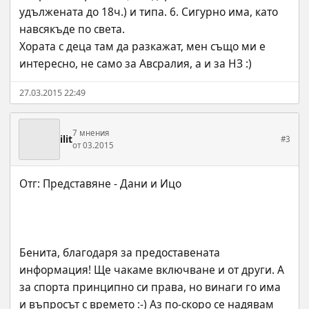
удължената до 18ч.) и типа. 6. Сигурно има, като 
навсякъде по света.
Хората с деца там да разкажат, мен също ми е 
интересно, не само за Авсралия, а и за НЗ :)
27.03.2015 22:49
7 мнения
ilit
#3
от 03.2015
Бенита, благодаря за предоставената 
информация! Ще чакаме включване и от други. А 
за спорта принципно си права, но винаги го има 
и въпросът с времето :-) Аз по-скоро се надявам 