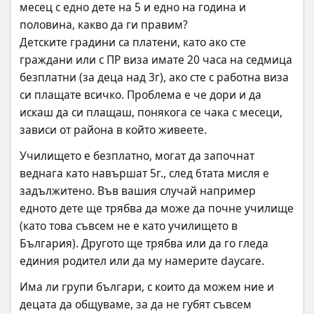
месец с едно дете на 5 и едно на година и 
половина, какво да ги правим?
Детските градини са платени, като ако сте 
граждани или с ПР виза имате 20 часа на седмица 
безплатни (за деца над 3г), ако сте с работна виза 
си плащате всичко. Проблема е че дори и да 
искаш да си плащаш, понякога се чака с месеци, 
зависи от района в който живеете.
Училището е безплатно, могат да започнат 
веднага като навършат 5г., след 6тата мисля е 
задължитено. Във вашия случай например 
едното дете ще трябва да може да почне училище 
(като това съвсем не е като училището в 
България). Другото ще трябва или да го гледа 
единия родител или да му намерите daycare.
Има ли групи българи, с които да можем ние и 
децата да общуваме, за да не губят съвсем 