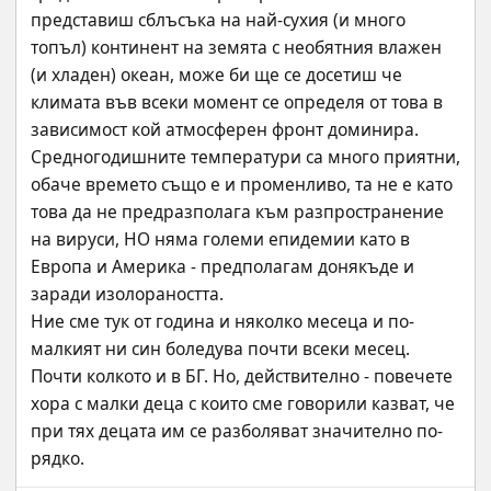
представиш сблъсъка на най-сухия (и много 
топъл) континент на земята с необятния влажен 
(и хладен) океан, може би ще се досетиш че 
климата във всеки момент се определя от това в 
зависимост кой атмосферен фронт доминира. 
Средногодишните температури са много приятни, 
обаче времето също е и променливо, та не е като 
това да не предразполага към разпространение 
на вируси, НО няма големи епидемии като в 
Европа и Америка - предполагам донякъде и 
заради изолораността.
Ние сме тук от година и няколко месеца и по-
малкият ни син боледува почти всеки месец. 
Почти колкото и в БГ. Но, действително - повечете 
хора с малки деца с които сме говорили казват, че 
при тях децата им се разболяват значително по-
рядко.