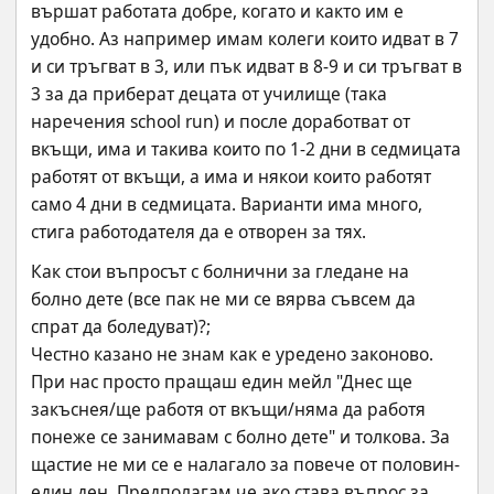
вършат работата добре, когато и както им е 
удобно. Аз например имам колеги които идват в 7 
и си тръгват в 3, или пък идват в 8-9 и си тръгват в 
3 за да приберат децата от училище (така 
наречения school run) и после доработват от 
вкъщи, има и такива които по 1-2 дни в седмицата 
работят от вкъщи, а има и някои които работят 
само 4 дни в седмицата. Варианти има много, 
стига работодателя да е отворен за тях.
Как стои въпросът с болнични за гледане на 
болно дете (все пак не ми се вярва съвсем да 
спрат да боледуват)?;
Честно казано не знам как е уредено законово. 
При нас просто пращаш един мейл "Днес ще 
закъснея/ще работя от вкъщи/няма да работя 
понеже се занимавам с болно дете" и толкова. За 
щастие не ми се е налагало за повече от половин-
един ден. Предполагам че ако става въпрос за 