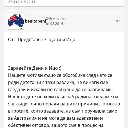
27.03.2015 22:11
246 мнения
benitabeni
#2
от 02.2014
Здравейте Дани и Ицо :)
Нашите мотиви също се обособиха след като се 
роди детето ни с тази разлика, че винаги сме 
гледали и искали по-глобално да се развиваме. 
Нашето дете не ходи на ясла/градина, гледаме си 
я в къщи точно поради вашите причини... относно 
впросите, които задавате, аз съм проучвала само 
за Австралия и не мога да дам адекватен и 
обективен отговор, защото сме в процес на 