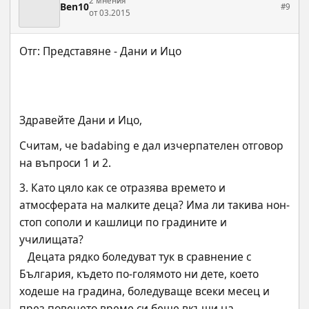
2 мнения
Ben10
#9
от 03.2015
Здравейте Дани и Ицо,
Считам, че badabing е дал изчерпателен отговор 
на въпроси 1 и 2.
3. Като цяло как се отразява времето и 
атмосферата на малките деца? Има ли такива нон-
стоп сополи и кашлици по градините и 
училищата?
   Децата рядко боледуват тук в сравнение с 
България, където по-голямото ни дете, което 
ходеше на градина, боледуваще всеки месец и 
през повечето време си беше вкъщи на 