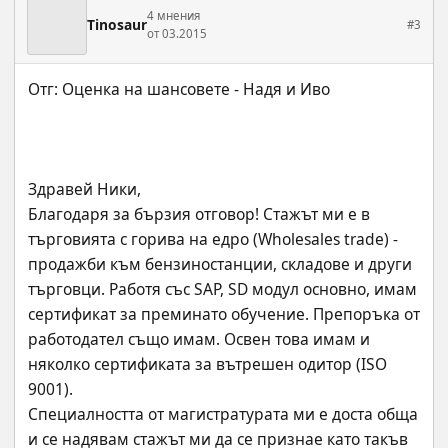
4 мнения
Tinosaur
#3
от 03.2015
Здравей Ники,
Благодаря за бързия отговор! Стажът ми е в 
търговията с горива на едро (Wholesales trade) - 
продажби към бензиностанции, складове и други 
търговци. Работя със SAP, SD модул основно, имам 
сертификат за преминато обучение. Препоръка от 
работодател също имам. Освен това имам и 
няколко сертификата за вътрешен одитор (ISO 
9001). 
Специалността от магистратурата ми е доста обща 
и се надявам стажът ми да се признае като такъв 