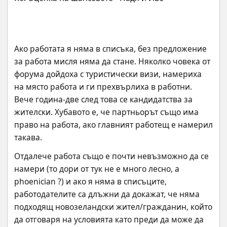
Ако работата я няма в списъка, без предложение 
за работа мисля няма да стане. Няколко човека от 
форума дойдоха с туристически визи, намериха 
на място работа и ги прехвърлиха в работни. 
Вече година-две след това се кандидатства за 
жителски. Хубавото е, че партньорът също има 
право на работа, ако главният работещ е намерил 
такава.
Отдалече работа също е почти невъзможно да се 
намери (то дори от тук не е много лесно, а 
phoenician ?) и ако я няма в списъците, 
работодателите са длъжни да докажат, че няма 
подходящ новозеландски жител/гражданин, който 
да отговаря на условията като преди да може да 