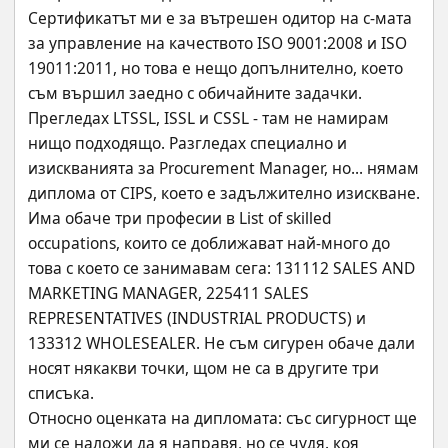
Сертификатът ми е за вътрешен одитор на с-мата 
за управление на качеството ISO 9001:2008 и ISO 
19011:2011, но това е нещо допълнително, което 
съм вършил заедно с обичайните задачки.
Прегледах LTSSL, ISSL и CSSL - там не намирам 
нищо подходящо. Разгледах специално и 
изискванията за Procurement Manager, но... нямам 
диплома от CIPS, което е задължително изискване.
Има обаче три професии в List of skilled 
occupations, които се доближават най-много до 
това с което се занимавам сега: 131112 SALES AND 
MARKETING MANAGER, 225411 SALES 
REPRESENTATIVES (INDUSTRIAL PRODUCTS) и 
133312 WHOLESEALER. Не съм сигурен обаче дали 
носят някакви точки, щом не са в другите три 
списъка. 
Относно оценката на дипломата: със сигурност ще 
ми се наложи да я направя, но се чудя. коя 