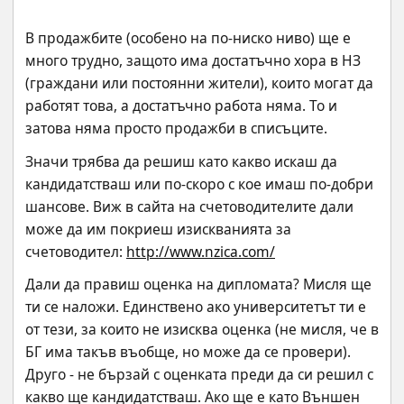
В продажбите (особено на по-ниско ниво) ще е 
много трудно, защото има достатъчно хора в НЗ 
(граждани или постоянни жители), които могат да 
работят това, а достатъчно работа няма. То и 
затова няма просто продажби в списъците.
Значи трябва да решиш като какво искаш да 
кандидатстваш или по-скоро с кое имаш по-добри 
шансове. Виж в сайта на счетоводителите дали 
може да им покриеш изискванията за 
счетоводител: 
http://www.nzica.com/
Дали да правиш оценка на дипломата? Мисля ще 
ти се наложи. Единствено ако университетът ти е 
от тези, за които не изисква оценка (не мисля, че в 
БГ има такъв въобще, но може да се провери). 
Друго - не бързай с оценката преди да си решил с 
какво ще кандидатстваш. Ако ще е като Външен 