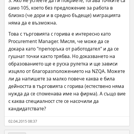
3. Ако не успеете да ги покриете, тогава точките са 
само 105, което без предложение за работа в 
близко (че дори и в средно бъдеще) миграцията 
няма да е възможна.
Това с търговията с горива е интересно като 
Procurement Manager. Мисля, че може да се 
докара като "препоръка от работодател" и да се 
гушнат точки както трябва. Но доказването на 
образованието ще е руска рулетка и ще зависи 
изцяло от благоразположението на NZQA. Можете 
ли да напишете за малко повече каква е била 
дейността в търговията с горива (естествено няма 
нужда да се споменава име на фирма). А също вие 
с каква специалност сте се насочили да 
кандидатствате?
02.04.2015 08:37