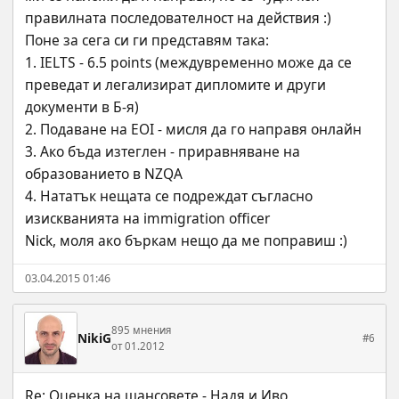
правилната последователност на действия :)
Поне за сега си ги представям така:
1. IELTS - 6.5 points (междувременно може да се 
преведат и легализират дипломите и други 
документи в Б-я)
2. Подаване на EOI - мисля да го направя онлайн
3. Ако бъда изтеглен - приравняване на 
образованието в NZQA
4. Нататък нещата се подреждат съгласно 
изискванията на immigration officer
Nick, моля ако бъркам нещо да ме поправиш :)
03.04.2015 01:46
895 мнения
NikiG
#6
от 01.2012