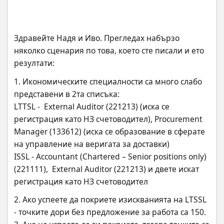
Здравейте Надя и Иво. Прегледах набързо 
няколко сценария по това, което сте писали и ето 
резултати:
1. Икономическите специалности са много слабо 
представени в 2та списъка:
LTTSL -  External Auditor (221213) (иска се 
регистрация като НЗ счетоводител), Procurement 
Manager (133612) (иска се образование в сферате 
на управление на веригата за доставки)
ISSL - Accountant (Chartered – Senior positions only) 
(221111),  External Auditor (221213) и двете искат 
регистрация като НЗ счетоводител
2. Ако успеете да покриете изискванията на LTSSL 
- точките дори без предложение за работа са 150.