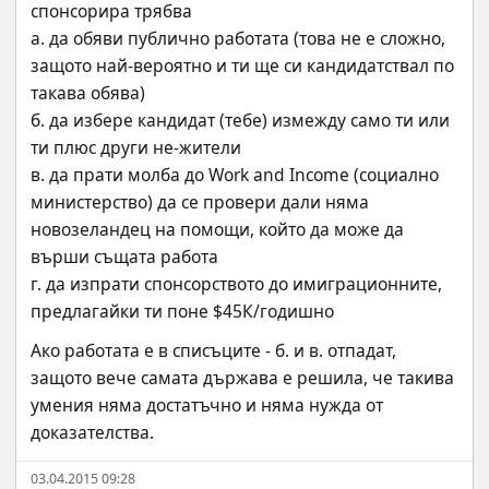
спонсорира трябва 
а. да обяви публично работата (това не е сложно, 
защото най-вероятно и ти ще си кандидатствал по 
такава обява)
б. да избере кандидат (тебе) измежду само ти или 
ти плюс други не-жители
в. да прати молба до Work and Income (социално 
министерство) да се провери дали няма 
новозеландец на помощи, който да може да 
върши същата работа
г. да изпрати спонсорството до имиграционните, 
предлагайки ти поне $45К/годишно
Ако работата е в списъците - б. и в. отпадат, 
защото вече самата държава е решила, че такива 
умения няма достатъчно и няма нужда от 
доказателства.
03.04.2015 09:28