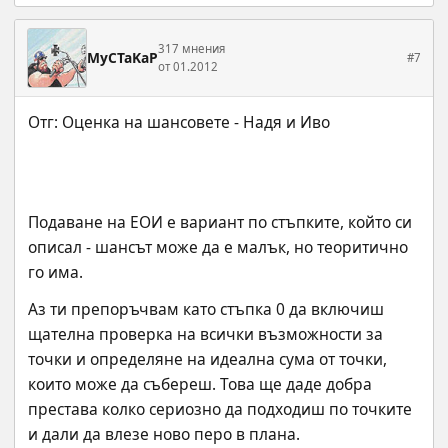
317 мнения
MyCTaKaP
#7
от 01.2012
Подаване на ЕОИ е вариант по стъпките, който си 
описал - шансът може да е малък, но теоритично 
го има.
Аз ти препоръчвам като стъпка 0 да включиш 
щателна проверка на всички възможности за 
точки и определяне на идеална сума от точки, 
които може да събереш. Това ще даде добра 
престава колко сериозно да подходиш по точките 
и дали да влезе ново перо в плана.