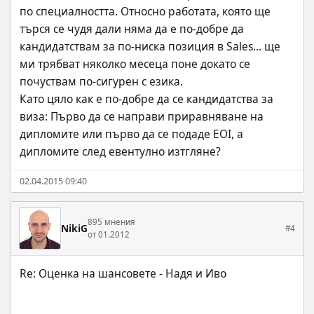
по специалността. Относно работата, която ще 
търся се чудя дали няма да е по-добре да 
кандидатствам за по-ниска позиция в Sales... ще 
ми трябват няколко месеца поне докато се 
почуствам по-сигурен с езика.
Като цяло как е по-добре да се кандидатства за 
виза: Първо да се направи приравняване на 
дипломите или първо да се подаде EOI, а 
дипломите след евентулно изтгляне?
02.04.2015 09:40
895 мнения
NikiG
#4
от 01.2012