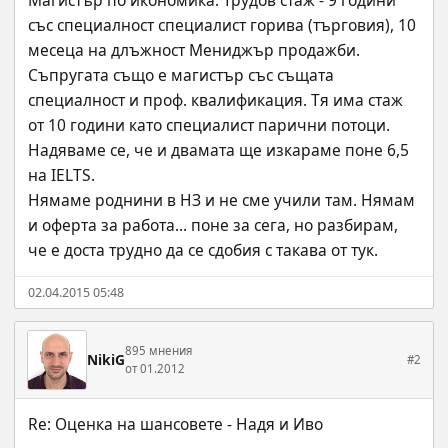
Магистър по икономика. Трудов стаж - 9 години 
със специалност специалист горива (търговия), 10 
месеца на длъжност Мениджър продажби. 
Съпругата също е магистър със същата 
специалност и проф. квалификация. Тя има стаж 
от 10 години като специалист парични потоци. 
Надяваме се, че и двамата ще изкараме поне 6,5 
на IELTS.
Нямаме роднини в НЗ и не сме учили там. Нямам 
и оферта за работа... поне за сега, но разбирам, 
че е доста трудно да се сдобия с такава от тук.
02.04.2015 05:48
895 мнения
NikiG
#2
от 01.2012