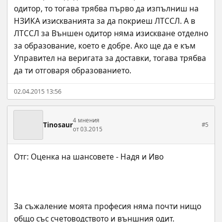
одитор, то тогава трябва първо да изпълниш на 
НЗИКА изискванията за да покриеш ЛТССЛ. А в 
ЛТССЛ за Външен одитор няма изискване отделно 
за образование, което е добре. Ако ще да е към 
Управител на веригата за доставки, тогава трябва 
да ти отговаря образованието.
02.04.2015 13:56
4 мнения
Tinosaur
#5
от 03.2015
За съжаление моята професия няма почти нищо 
общо със счетоводството и външния одит. 