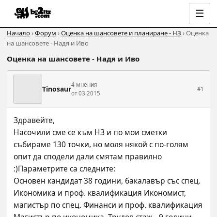
☰
Начало
›
Форум
›
Оценка на шансовете и планиране - НЗ
› Оценка
на шансовете - Надя и Иво
Оценка на шансовете - Надя и Иво
4 мнения
Tinosaur
#1
от 03.2015
Здравейте,
Насочили сме се към НЗ и по мои сметки 
събираме 130 точки, но моля някой с по-голям 
опит да сподели дали смятам правилно 
:)Параметрите са следните:
Основен кандидат 38 години, бакалавър със спец. 
Икономика и проф. квалификация Икономист, 
магистър по спец. Финанси и проф. квалификация 