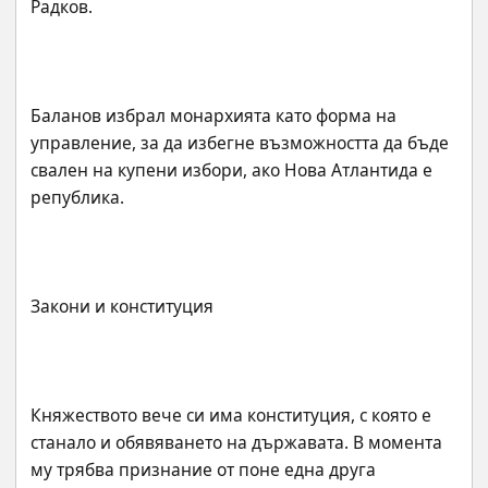
Баланов избрал монархията като форма на 
управление, за да избегне възможността да бъде 
свален на купени избори, ако Нова Атлантида е 
Княжеството вече си има конституция, с която е 
станало и обявяването на държавата. В момента 
му трябва признание от поне една друга 