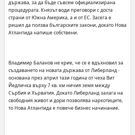
държава, за да бъде съвсем официализирана 
процедурата. Князът води преговори с доста 
страни от Южна Америка, а и от ЕС. Засега е 
решил да ползва българските закони, докато Нова 
Владимир Баланов не крие, че се е вдъхновил за 
създаването на новата държава от Либерланд - 
основана през април тази година от чеха Вит 
Йедличка върху 7 кв. км ничия земя между 
Сърбия и Хърватия. Докато Либерланд залага на 
свободния живот и дори позволява наркотиците, 