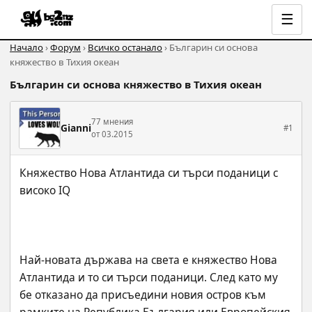
☰
Начало
›
Форум
›
Всичко останало
› Българин си основа
княжество в Тихия океан
Българин си основа княжество в Тихия океан
77 мнения
Gianni
#1
от 03.2015
Княжество Нова Атлантида си търси поданици с 
Най-новата държава на света е княжество Нова 
Атлантида и то си търси поданици. След като му 
бе отказано да присъедини новия остров към 