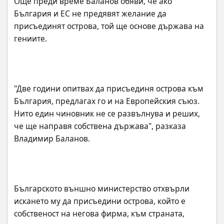
Още преди време Баланов обяви, че ако 
България и ЕС не предявят желание да 
присъединят острова, той ще основе държава на 
"Две години опитвах да присъединя острова към 
България, предлагах го и на Европейския съюз. 
Нито един чиновник не се развълнува и реших, 
че ще направя собствена държава", разказа 
Българското външно министерство отхвърли 
искането му да присъедини острова, който е 
собственост на негова фирма, към страната, 