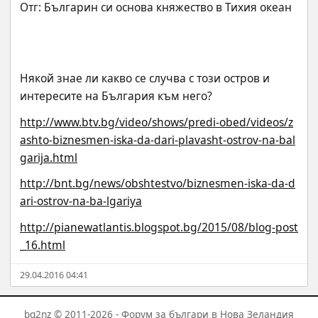
Някой знае ли какво се случва с този остров и 
интересите на България към него?
http://www.btv.bg/video/shows/predi-obed/videos/z
ashto-biznesmen-iska-da-dari-plavasht-ostrov-na-bal
garija.html
http://bnt.bg/news/obshtestvo/biznesmen-iska-da-d
ari-ostrov-na-ba-lgariya
http://pianewatlantis.blogspot.bg/2015/08/blog-post
_16.html
29.04.2016 04:41
bg2nz © 2011-2026 - Форум за българи в Нова Зеландия