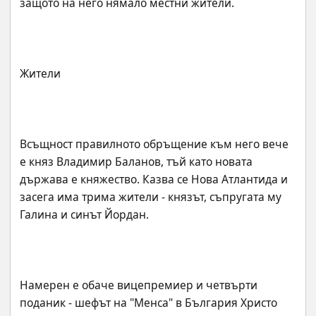
Всъщност правилното обръщение към него вече 
е княз Владимир Баланов, тъй като новата 
държава е княжество. Казва се Нова Атлантида и 
засега има трима жители - князът, съпругата му 
Намерен е обаче вицепремиер и четвърти 
поданик - шефът на "Менса" в България Христо 