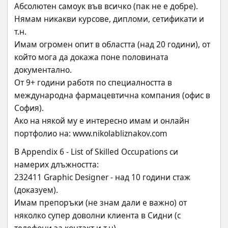
Абсолютен самоук във всичко (пак не е добре). 
Нямам никакви курсове, дипломи, сетификати и 
т.н.
Имам огромен опит в областта (над 20 години), от 
който мога да докажа поне половината 
документално.
От 9+ години работя по специалността в 
международна фармацевтична компания (офис в 
София).
Ако на някой му е интересно имам и онлайн 
портфолио на: www.nikolabliznakov.com
В Appendix 6 - List of Skilled Occupations си 
намерих длъжността:
232411 Graphic Designer - над 10 години стаж 
(доказуем).
Имам препоръки (не знам дали е важно) от 
няколко супер доволни клиента в Сидни (с 