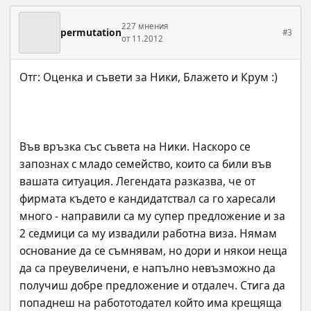
227 мнения
permutation
#3
от 11.2012
Във връзка със съвета на Ники. Наскоро се 
запознах с младо семейство, които са били във 
вашата ситуация. Легендата разказва, че от 
фирмата където е кандидатствал са го харесали 
много - направили са му супер предложение и за 
2 седмици са му извадили работна виза. Нямам 
основание да се съмнявам, но дори и някои неща 
да са преувеличени, е напълно невъзможно да 
получиш добре предложение и отдалеч. Стига да 
попаднеш на работотодател който има крещяща 