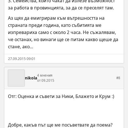
3. Семейства, които чакат да излезе възможност 
за работа в провинцията, за да се преселят там.
Аз щях да емигрирам към вътрешността на 
страната преди година, като събитията ме 
изпревариха само с около 2 часа. Не съжалявам, 
че останах, но винаги ще се питам какво щеше да 
стане, ако...
27.09.2015 09:01
4 мнения
nikola
#8
от 09.2015
Добре, какъв път ще ме посъветвате да поема?