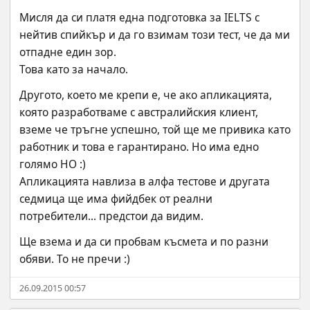
Мисля да си платя една подготовка за IELTS с 
нейтив спийкър и да го взимам този тест, че да ми 
отпадне един зор.
Това като за начало.
Другото, което ме крепи е, че ако апликацията, 
която разработваме с австралийския клиент, 
вземе че тръгне успешно, той ще ме привика като 
работник и това е гарантирано. Но има едно 
голямо НО :)
Апликацията навлиза в алфа тестове и другата 
седмица ще има фийдбек от реални 
потребители... предстои да видим.
Ще взема и да си пробвам късмета и по разни 
обяви. То не пречи :)
26.09.2015 00:57