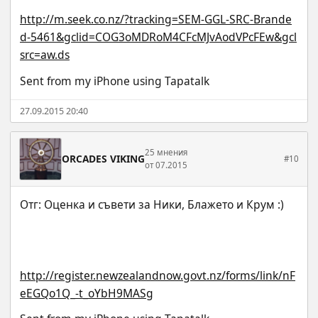
http://m.seek.co.nz/?tracking=SEM-GGL-SRC-Brande
d-5461&gclid=COG3oMDRoM4CFcMJvAodVPcFEw&gcl
src=aw.ds
Sent from my iPhone using Tapatalk
27.09.2015 20:40
25 мнения
ORCADES VIKING
#10
от 07.2015
http://register.newzealandnow.govt.nz/forms/link/nF
eEGQo1Q_-t_oYbH9MASg