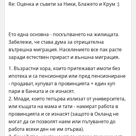
Ето една основна - поскъпването на жилищата. 
Забележи, че става дума за отрицателна 
вътрешна миграция. Населението все пак расте 
заради естествен прираст и външна миграция.
1. Възрастни хора, които притежават имоти без 
ипотека и са пенсионери или пред пенсиониране 
- продават, купуват в провинцията + един куп 
пари в банката и се изнасят.
2. Млади, които тепърва излизат от университета, 
или къщата на мама и тати - намират работа в 
провинцията и се изнасят (защото в Окланд не 
могат да си позволят наем или пътуването до 
работа всеки ден не им отърва).