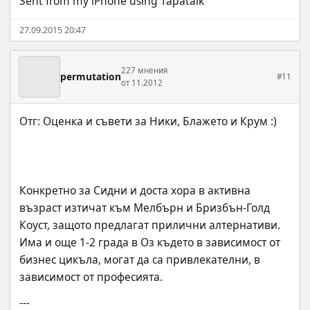
Sent from my iPhone using Tapatalk
27.09.2015 20:47
227 мнения
permutation
#11
от 11.2012
Конкретно за Сидни и доста хора в активна 
възраст изтичат към Мелбърн и Бризбън-Голд 
Коуст, защото предлагат прилични алтернативи. 
Има и още 1-2 града в Оз където в зависимост от 
бизнес цикъла, могат да са привлекателни, в 
зависимост от професията.
---