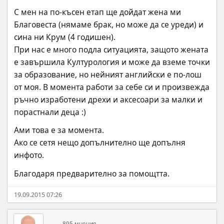
С мен на по-късен етап ще дойдат жена ми 
Благовеста (нямаме брак, но може да се уреди) и 
сина ни Крум (4 годишен).
При нас е много подла ситуацията, защото жената 
е завършила Културология и може да вземе точки 
за образование, но нейният английски е по-лош 
от моя. В момента работи за себе си и произвежда 
ръчно изработени дрехи и аксесоари за малки и 
порастнали деца :)
Ами това е за момента.
Ако се сетя нещо допълнително ще допълня 
инфото.
Благодаря предварително за помощтта.
19.09.2015 07:26
895 мнения