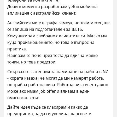
телефони за контакт и т.н).
Дори в момента разработвам уеб и мобилна 
апликация с австралийски клиент.
Английския ми е в графа самоук, но този месец ще 
се запиша на подготвителен за IELTS.
Комуникирам свободно с клиентите си. Малко ми 
куца произношението, но това е въпрос на 
практика.
Надявам се поне чрез теста да вдигна малко 
точки, но това предстои.
Свързах се с агенция за намиране на работа в NZ 
- хората казаха, че могат да ми намерят работа,
но трябва работна виза. Работна виза евентуално 
може ако имам job offer и влизам в един
омагьосан кръг.
Дайте идея къде се класирам и какво да 
предприема, за да си увелича шансовете.