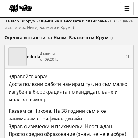
☰
Начало
›
Форум
›
Оценка на шансовете и планиране - НЗ
› Оценка
и съвети за Ники, Блажето и Крум :)
Оценка и съвети за Ники, Блажето и Крум :)
4 мнения
nikola
#1
от 09.2015
Здравейте хора!
Доста полезни работи намирам тук, но съм малко 
изгубен в бюрокрацията по кандидатстване и 
моля за помощ.
Казвам се Никола. На 38 години съм и се 
занимавам с графичен дизайн.
Здрав физически и психически. Неосъждан.
Просто средно образование (знам, че не е добре).