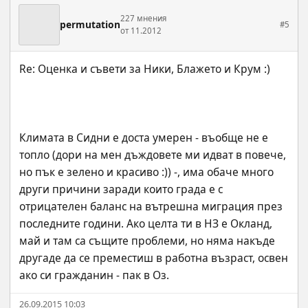
227 мнения
permutation
#5
от 11.2012
Климата в Сидни е доста умерен - въобще не е 
топло (дори на мен дъждовете ми идват в повече, 
но пък е зелено и красиво :)) -, има обаче много 
други причини заради които града е с 
отрицателен баланс на вътрешна миграция през 
последните години. Ако целта ти в НЗ е Окланд, 
май и там са същите проблеми, но няма накъде 
другаде да се преместиш в работна възраст, освен 
ако си гражданин - пак в Оз.
26.09.2015 10:03