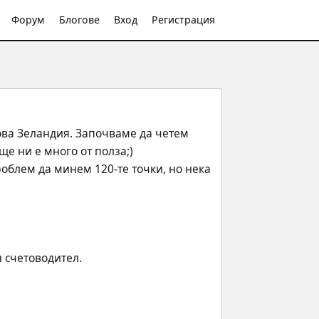
Форум
Блогове
Вход
Регистрация
ва Зеландия. Започваме да четем 
ще ни е много от полза;)
облем да минем 120-те точки, но нека 
н счетоводител.