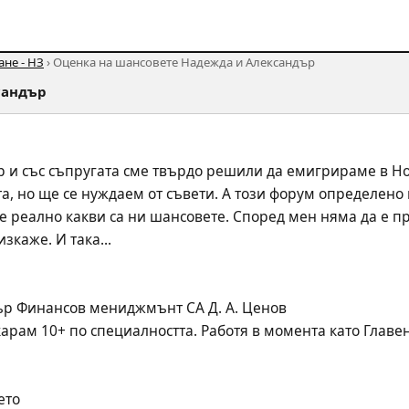
не - НЗ
› Оценка на шансовете Надежда и Александър
сандър
 и със съпругата сме твърдо решили да емигрираме в Но
а, но ще се нуждаем от съвети. А този форум определено 
е реално какви са ни шансовете. Според мен няма да е пр
зкаже. И така...
ър Финансов мениджмънт СА Д. А. Ценов
карам 10+ по специалността. Работя в момента като Главе
ето