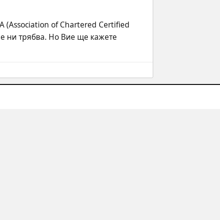
ssociation of Chartered Certified 
не ни трябва. Но Вие ще кажете