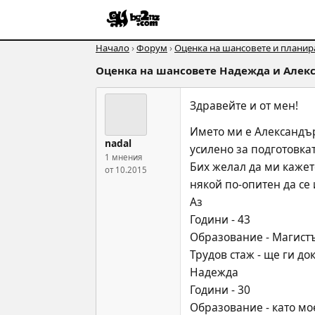
Начало
›
Форум
›
Оценка на шансовете и планира
Оценка на шансовете Надежда и Алек
Здравейте и от мен!
Името ми е Александър
nadal
усилено за подготовкат
1 мнения
Бих желал да ми кажет
от 10.2015
някой по-опитен да се и
Аз
Години - 43
Образование - Магист
Трудов стаж - ще ги до
Надежда
Години - 30
Образование - като мо