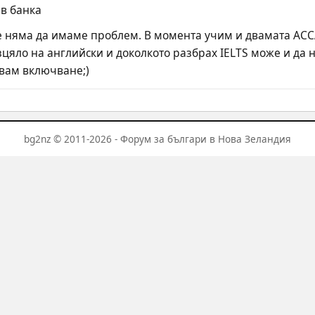
 в банка
 няма да имаме проблем. В момента учим и двамата ACCA (A
изцяло на английски и доколкото разбрах IELTS може и да 
квам включване;)
bg2nz © 2011-2026 - Форум за българи в Нова Зеландия