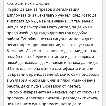
който стигнах е следния:
Първо  да дам за превод и легализация 
дипломата си за бакалавър учител, след което да 
я изпратя до NZQA за оценяване. От там вече с 
нея да се регистрирам като учител, за да имам 
право изобщо да кандидатством за подобна 
работа. Тук обаче не съм сигурна може ли да се 
регистрирам при положение, че все още съм в 
България. Ако може, започвам да кандидатствам 
онлайн по свободните позиции и да се надявам 
някой да пожелае да ме наеме и изчака да отида. 
В Cv-то ще включа всички сертификати и знания 
(свързани с преподаването), които съм придобила 
в България и биха ми били в плюс. Имайки вече 
работа, да си пусна Expression of interest.
Относно изкарването на някакъв курс от списъка с 
професии и shortage листата – разгледах списъка, 
но няма нито една професия, която да се 