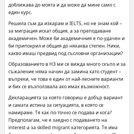
доближава до моята и да може да мине само с 
един курс.
Решила съм да изкарам и IELTS, но не знам кой – 
за миграция искат общия, а за преподаване 
академичен. Може би академичния е по-удачен и 
би припокрил и общия до някаква степен. Ники, 
какво имаш предвид под съсловни организации?
Образованието в НЗ ми се вижда много скъпо и за 
съжаление няма начин да замина като студент – 
въпреки, че това е един от най-лесните варианти 
и бих се възползвала ако имах възможност.
Декларацията за която говориш е добър вариант 
и самата истина за ситуацията, в която се 
намираме. Тя как по-точно се подава и кога?
Предполагам, че е заедно с подаването на 
interest-а за skilled migrant категорията. Тя има 