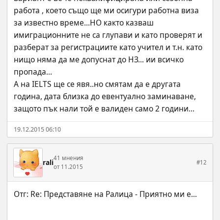
работа , което също ще ми осигури работна виза 
за известно време...НО както казваш 
имиграционните не са глупави и като проверят и 
разберат за регистрациите като учител и т.н. като 
нищо няма да ме допуснат до НЗ... ии всичко 
пропада...
А на IELTS ще се явя..но смятам да е другата 
година, дата близка до евентуално заминаване, 
защото пък нали той е валиден само 2 години...
19.12.2015 06:10
41 мнения
rali
#12
от 11.2015