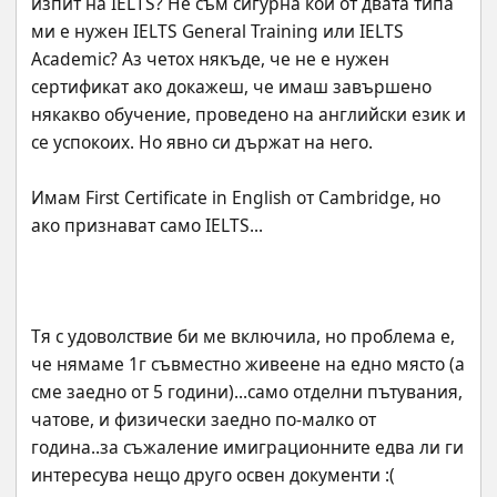
изпит на IELTS? Не съм сигурна кой от двата типа 
ми е нужен IELTS General Training или IELTS 
Academic? Аз четох някъде, че не е нужен 
сертификат ако докажеш, че имаш завършено 
някакво обучение, проведено на английски език и 
Имам First Certificate in English от Cambridge, но 
Тя с удоволствие би ме включила, но проблема е, 
че нямаме 1г съвместно живеене на едно място (а 
сме заедно от 5 години)...само отделни пътувания, 
чатове, и физически заедно по-малко от 
година..за съжаление имиграционните едва ли ги 