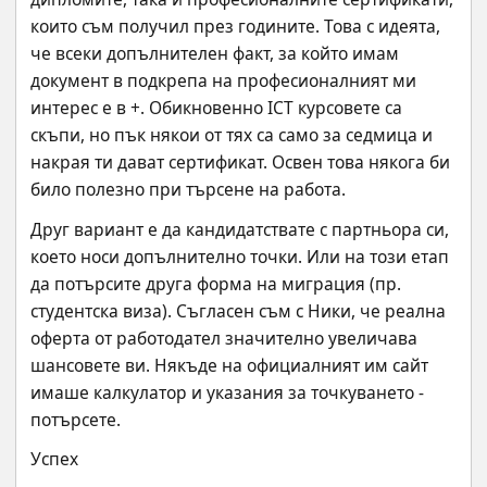
които съм получил през годините. Това с идеята, 
че всеки допълнителен факт, за който имам 
документ в подкрепа на професионалният ми 
интерес е в +. Обикновенно ICT курсовете са 
скъпи, но пък някои от тях са само за седмица и 
накрая ти дават сертификат. Освен това някога би 
било полезно при търсене на работа.
Друг вариант е да кандидатствате с партньора си, 
което носи допълнително точки. Или на този етап 
да потърсите друга форма на миграция (пр. 
студентска виза). Съгласен съм с Ники, че реална 
оферта от работодател значително увеличава 
шансовете ви. Някъде на официалният им сайт 
имаше калкулатор и указания за точкуването - 
потърсете.
Успех