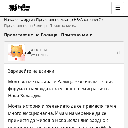
☰
Начало
›
Форум
›
Представяне и защо НЗ/Австралия?
›
Представяне на Ралица - Приятно ми е...
Представяне на Ралица - Приятно ми е...
41 мнения
rali
#1
от 11.2015
Здравейте на всички.
Може да ме наричате Ралица.Включвам се във 
форума с надеждата за успешна емиграция в 
Нова Зеландия.
Моята история и желанието да се преместя там е 
много емоционална. Имам намерение да се 
преместя да живея в Нова Зеландия заедно с 
приятелката си, която в момента е там по Work 