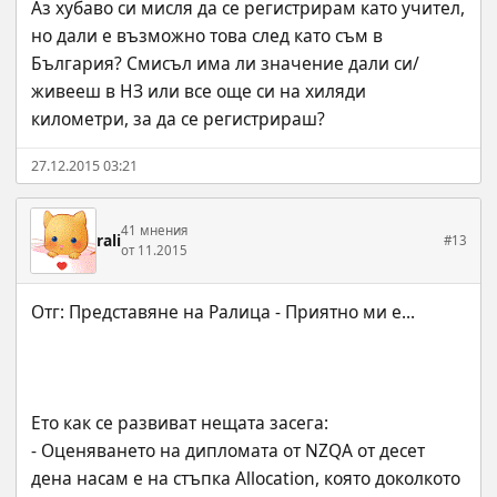
Аз хубаво си мисля да се регистрирам като учител, 
но дали е възможно това след като съм в 
България? Смисъл има ли значение дали си/
живееш в НЗ или все още си на хиляди 
километри, за да се регистрираш?
27.12.2015 03:21
41 мнения
rali
#13
от 11.2015
Ето как се развиват нещата засега:
- Оценяването на дипломата от NZQA от десет 
дена насам е на стъпка Allocation, която доколкото 