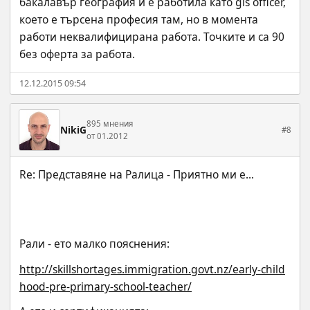
бакалавър география и е работила като gis officer, 
което е търсена професия там, но в момента  
работи неквалифицирана работа. Точките и са 90 
без оферта за работа.
12.12.2015 09:54
895 мнения
NikiG
#8
от 01.2012
Рали - ето малко пояснения:
http://skillshortages.immigration.govt.nz/early-child
hood-pre-primary-school-teacher/