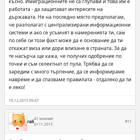
късно. Имиграционните не са глупави и това им е 
работата - да защитават интересите на 
държавата. Не на последно място предполагам, 
че разполагат с централизирани информационни 
системи и ако се усъмнят в намеренията ти, сам 
по себе си този факт може да е основание да ти 
откажат виза или дори влизане в страната. За да 
те насърча ще кажа, че получих одобрение по 
точки и съм селектнат от пула. Трябва да се 
заредим с много търпение, да се информираме 
навреме и да спазваме правилата - отдалеко да ти 
е леко!
19.12.2015 05:47
41 мнения
rali
#11
от 11.2015