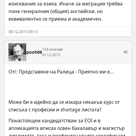
изисквания за езика. Иначе за миграция трябва 
поне генералния (общия) английски, но 
еквивалентно се приема и академичен.
08.12.2015 09:13
154 мнения
pooh06
#6
от 12.2015
Може би е идейно да се изкара някакъв курс от 
списъка с професии и shortage листата?
Понастоящем кандидатствам за EOI и в 
апликацията вписах освен бакалавър и магистър 
дипломите, така и професионалните сертификати, 