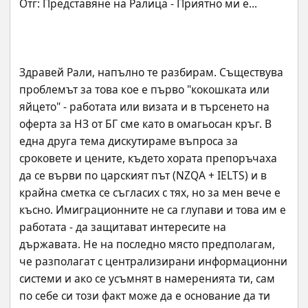
Здравей Рали, напълно те разбирам. Съществува 
проблемът за това кое е първо "кокошката или 
яйцето" - работата или визата и в търсенето на 
оферта за НЗ от БГ сме като в омагьосан кръг. В 
една друга тема дискутираме въпроса за 
сроковете и цените, където хората препоръчаха 
да се върви по царският път (NZQA + IELTS) и в 
крайна сметка се съгласих с тях, но за мен вече е 
късно. Имиграционните не са глупави и това им е 
работата - да защитават интересите на 
държавата. Не на последно място предполагам, 
че разполагат с централизирани информационни 
системи и ако се усъмнят в намеренията ти, сам 
по себе си този факт може да е основание да ти 