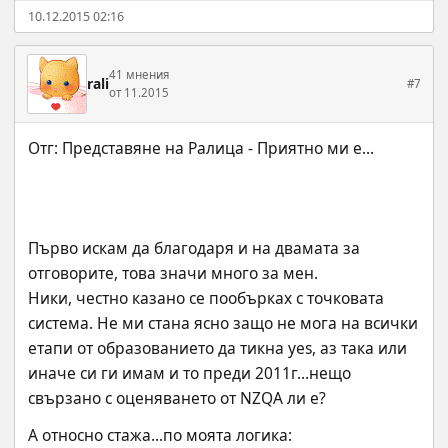
10.12.2015 02:16
41 мнения
rali
#7
от 11.2015
Първо искам да благодаря и на двамата за 
отговорите, това значи много за мен.
Ники, честно казано се пообърках с точковата 
система. Не ми стана ясно защо не мога на всички 
етапи от образованието да тикна yes, аз така или 
иначе си ги имам и то преди 2011г...нещо 
свързано с оценяването от NZQA ли е?
А относно стажа...по моята логика: