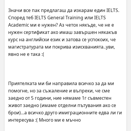
Значи все пак предлагаш да изкарам един IELTS. 
Според теб IELTS General Training или IELTS 
Academic ми е нужен? Аз четох някъде, че не е 
нужен сертификат ако имаш завършен някакъв 
курс на английски език и затова се успокоих, че 
магистратурата ми покрива изискванията..уви, 
Приятелката ми би направила всичко за да ми 
помогне, но за съжаление и въпреки, че сме 
заедно от 5 години, ние нямаме 1г съвместен 
живот заедно (имаме отделни пътувания ако се 
брои)...а всичко друго имиграционните едва ли ги 