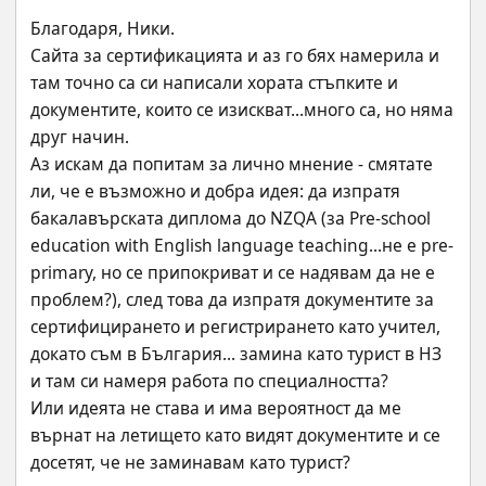
Благодаря, Ники.
Сайта за сертификацията и аз го бях намерила и 
там точно са си написали хората стъпките и 
документите, които се изискват...много са, но няма 
друг начин.
Аз искам да попитам за лично мнение - смятате 
ли, че е възможно и добра идея: да изпратя 
бакалавърската диплома до NZQA (за Pre-school 
education with English language teaching...не е pre-
primary, но се припокриват и се надявам да не е 
проблем?), след това да изпратя документите за 
сертифицирането и регистрирането като учител, 
докато съм в България... замина като турист в НЗ 
и там си намеря работа по специалността? 
Или идеята не става и има вероятност да ме 
върнат на летището като видят документите и се 
досетят, че не заминавам като турист?