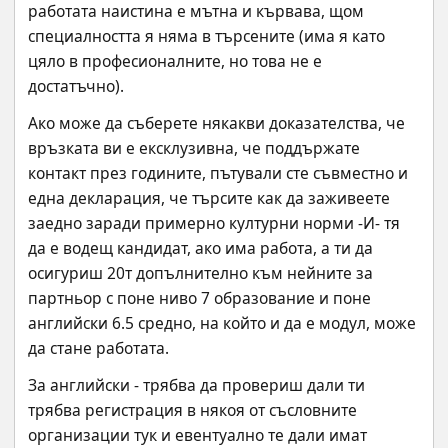
работата наистина е мътна и кървава, щом 
специалността я няма в търсените (има я като 
цяло в професионалните, но това не е 
достатъчно).
Ако може да съберете някакви доказателства, че 
връзката ви е ексклузивна, че поддържате 
контакт през годините, пътували сте съвместно и 
една декларация, че търсите как да заживеете 
заедно заради примерно културни норми -И- тя 
да е водещ кандидат, ако има работа, а ти да 
осигуриш 20т допълнително към нейните за 
партньор с поне ниво 7 образование и поне 
английски 6.5 средно, на който и да е модул, може 
да стане работата.
За английски - трябва да провериш дали ти 
трябва регистрация в някоя от съсловните 
организации тук и евентуално те дали имат 