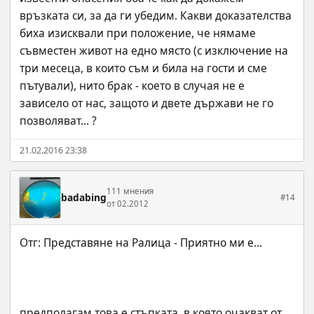
връзката си, за да ги убедим. Какви доказателства 
биха изисквали при положение, че нямаме 
съвместен живот на едно място (с изключение на 
три месеца, в които съм и била на гости и сме 
пътували), нито брак - което в случая не е 
зависело от нас, защото и двете държави не го 
позволяват... ?
21.02.2016 23:38
111 мнения
badabing
#14
от 02.2012
предполагам това е стъпката, в която очакват от 