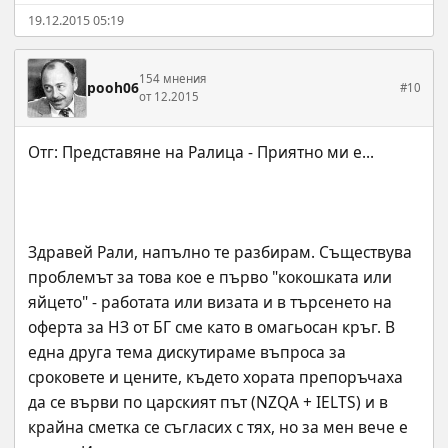
19.12.2015 05:19
154 мнения
pooh06
#10
от 12.2015
Здравей Рали, напълно те разбирам. Съществува 
проблемът за това кое е първо "кокошката или 
яйцето" - работата или визата и в търсенето на 
оферта за НЗ от БГ сме като в омагьосан кръг. В 
една друга тема дискутираме въпроса за 
сроковете и цените, където хората препоръчаха 
да се върви по царският път (NZQA + IELTS) и в 
крайна сметка се съгласих с тях, но за мен вече е 