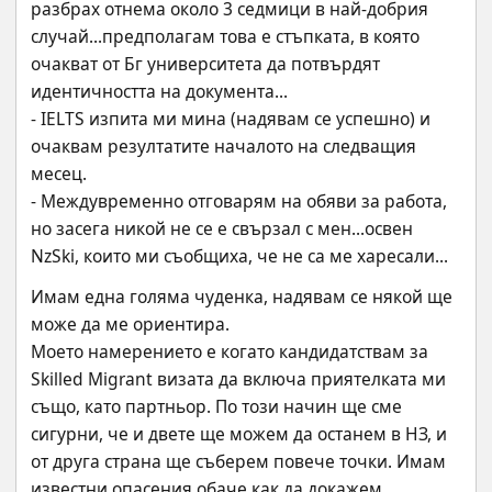
разбрах отнема около 3 седмици в най-добрия 
случай...предполагам това е стъпката, в която 
очакват от Бг университета да потвърдят 
идентичността на документа...
- IELTS изпита ми мина (надявам се успешно) и 
очаквам резултатите началото на следващия 
месец.
- Междувременно отговарям на обяви за работа, 
но засега никой не се е свързал с мен...освен 
NzSki, които ми съобщиха, че не са ме харесали...
Имам една голяма чуденка, надявам се някой ще 
може да ме ориентира. 
Моето намерението е когато кандидатствам за 
Skilled Migrant визата да включа приятелката ми 
също, като партньор. По този начин ще сме 
сигурни, че и двете ще можем да останем в НЗ, и 
от друга страна ще съберем повече точки. Имам 
известни опасения обаче как да докажем 