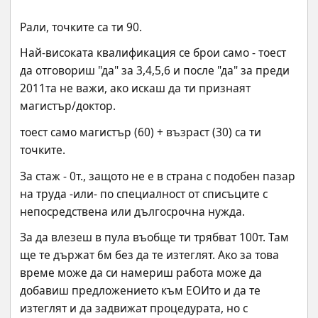
Рали, точките са ти 90.
Най-високата квалификация се брои само - тоест 
да отговориш "да" за 3,4,5,6 и после "да" за преди 
2011та не важи, ако искаш да ти признаят 
магистър/доктор.
тоест само магистър (60) + възраст (30) са ти 
точките.
За стаж - 0т., защото не е в страна с подобен пазар 
на труда -или- по специалност от списъците с 
непосредствена или дългосрочна нужда.
За да влезеш в пула въобще ти трябват 100т. Там 
ще те държат 6м без да те изтеглят. Ако за това 
време може да си намериш работа може да 
добавиш предложението към ЕОИто и да те 
изтеглят и да задвижат процедурата, но с 