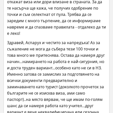
откажат виза или дори влизане в страната. За да 
те насърча ще кажа, че получих одобрение по 
точки и съм селектнат от пула. Трябва да се 
заредим с много търпение, да се информираме 
навреме и да спазваме правилата - отдалеко да ти 
е леко!
Здравей, Аспарух и честито за напредъка! Аз за 
съжаление не мога да събера тези 100 точки и 
това много ме притеснява. Остава да намеря друг 
начин...намирането на работа е най-сигурния, но 
и доста труден вариант...особено като не си в НЗ. 
Именно затова се замислих за подготвянето на 
всички документи предварително и 
заминаването като турист (доколкото прочетох за 
българите не се изисква виза, ами само 
паспорт)..на място вярвам, че ще имам по-голям 
шанс да си намеря работа като учител...друг 
вариант е вече неквалифицирана или сезонна 