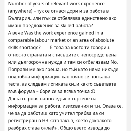
Number of years of relevant work experience 
(anywhere) – тук се отнася дори и за работа в 
България..или пък се отбелязва единствено ако 
имаш предложение за skilled работа?
А вече Was the work experience gained in a 
comparable labour market or an area of absolute 
skills shortage?  ---- Е това за което ти говориш 
относно страната и списъците с непосредствена 
или дългосрочна нужда и там си отбелязвам No. 
Поправи ме ако греша, но тъй като няма никъде 
подробна информация как точно се попълва 
теста, аз следвам логиката си..и както съветвате 
във форума – боря се за всяка точка :D
Доста се ровя напоследък в търсене на 
информация за работа, изисквания и т.н. Оказа се, 
че за да работиш като учител трябва да си 
регистриран в НЗ като такъв, което доколкото 
разбрах става онлайн. Общо взето извода до 