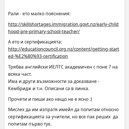
Рали - ето малко пояснения:
http://skillshortages.immigration.govt.nz/early-child
hood-pre-primary-school-teacher/
А ето и сертификацията:
http://educationcouncil.org.nz/content/getting-start
ed-%E2%80%93-certification
Трябва английски ИЕЛТС академичен с поне 7 на 
всяка част.
Има и други възможности за доказване - 
Кембридж и т.н. Описани са в линка.
Прочети и пиши ако нещо не е ясно :)
Мислех да им изпратя имейл да попитам относно 
сертификацията за учители, но все пак реших  да 
попитам първо тук.