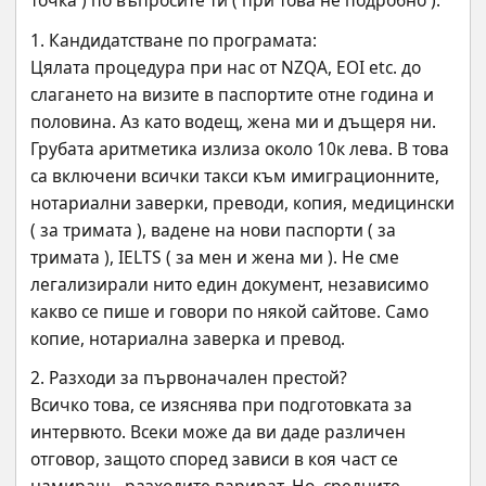
1. Кандидатстване по програмата:
Цялата процедура при нас от NZQA, EOI etc. до 
слагането на визите в паспортите отне година и 
половина. Аз като водещ, жена ми и дъщеря ни.
Грубата аритметика излиза около 10к лева. В това 
са включени всички такси към имиграционните, 
нотариални заверки, преводи, копия, медицински 
( за тримата ), вадене на нови паспорти ( за 
тримата ), IELTS ( за мен и жена ми ). Не сме 
легализирали нито един документ, независимо 
какво се пише и говори по някой сайтове. Само 
копие, нотариална заверка и превод.
2. Разходи за първоначален престой?
Всичко това, се изяснява при подготовката за 
интервюто. Всеки може да ви даде различен 
отговор, защото според зависи в коя част се 