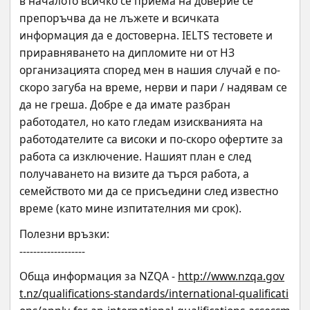
в началото всичко се приема на доверие се 
препоръчва да не лъжете и всичката 
информация да е достоверна. IELTS тестовете и 
приравняването на дипломите ни от НЗ 
организацията според мен в нашия случай е по-
скоро загуба на време, нерви и пари / надявам се 
да не греша. Добре е да имате разбран 
работодател, но като гледам изискванията на 
работодателите са високи и по-скоро офертите за 
работа са изключение. Нашият план е след 
получаването на визите да търся работа, а 
семейството ми да се присъедини след известно 
време (като мине изпитателния ми срок).
Полезни връзки:
-------------------
Обща информация за NZQA - 
http://www.nzqa.gov
t.nz/qualifications-standards/international-qualificati