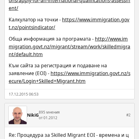
ons/apply-for-an-international-qualifications-assessm
ent/
Калкулатор на точки - 
https://www.immigration.gov
t.nz/pointsindicator/
Обща информация за програмата - 
http://www.im
migration.govt.nz/migrant/stream/work/skilledmigra
nt/default.htm
Към сайта за регистрация и подаване на 
заявление (EOI) - 
https://www.immigration.govt.nz/s
ecure/Login+Skilled+Migrant.htm
17.12.2015 06:53
895 мнения
NikiG
#2
от 01.2012