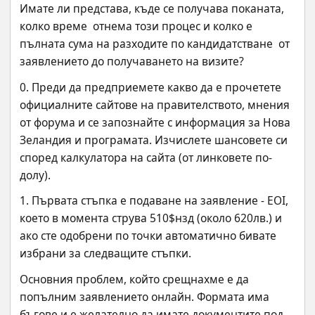
Имате ли представа, къде се получава поканата, 
колко време  отнема този процес и колко е 
пълната сума на разходите по кандидатстване  от 
заявлението до получаването на визите?
0. Преди да предприемете какво да е прочетете 
официалните сайтове на правителството, мнения 
от форума и се запознайте с информация за Нова 
Зеландия и програмата. Изчислете шансовете си 
според калкулатора на сайта (от линковете по-
долу).
1. Първата стъпка е подаване на заявление - EOI, 
което в момента струва 510$нзд (около 620лв.) и 
ако сте одобрени по точки автоматично бивате 
избрани за следващите стъпки.
Основния проблем, който срещнахме е да 
попълним заявлението онлайн. Формата има 
бъгове и е желателно да имате документите под 