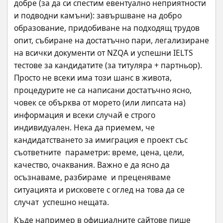
добре (за да си спестим евентуално неприятности 
и подводни камъни): завършване на добро 
образование, придобиване на подходящ трудов 
опит, събиране на достатъчно пари, легализиране 
на всички документи от NZQA и успешни IELTS 
тестове за кандидатите (за титуляра + партньор). 
Просто не всеки има този шанс в живота, 
процедурите не са написани достатъчно ясно, 
човек се обърква от морето (или липсата на) 
информация и всеки случай е строго 
индивидуален. Нека да приемем, че 
кандидатстването за имиграция е проект със 
съответните  параметри: време, цена, цели, 
качество, очаквания. Важно е да ясно да  
осъзнаваме, разбираме  и преценяваме 
ситуацията и рисковете с оглед на това да се 
случат  успешно нещата.
Къде например в официалните сайтове пише 