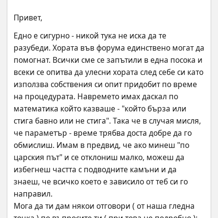
Привет,
Едно е сигурно - никой тука не иска да те 
разубеди. Хората във форума единствено могат да 
помогнат. Всички сме се запътили в една посока и 
всеки се опитва да улесни хората след себе си като 
използва собствения си опит придобит по време 
на процедурата. Навремето имах даскал по 
математика който казваше - "който бърза или 
стига бавно или не стига". Така че в случая мисля, 
че параметър - време трябва доста добре да го 
обмислиш. Имам в предвид, че ако минеш "по 
царския път" и се отклониш малко, можеш да 
избегнеш частта с подводните камъни и да 
знаеш, че всичко което е зависило от теб си го 
направил. 
Мога да ти дам някои отговори ( от наша гледна 
точка ) по въпросите ти ( при това не подробно ):