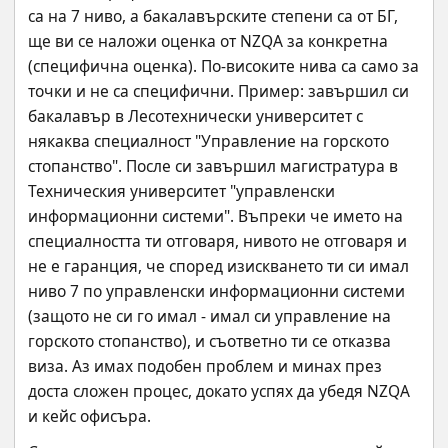
са на 7 ниво, а бакалавърските степени са от БГ, 
ще ви се наложи оценка от NZQA за конкретна 
(специфична оценка). По-високите нива са само за 
точки и не са специфични. Пример: завършил си 
бакалавър в Лесотехнически университет с 
някаква специалност "Управление на горското 
стопанство". После си завършил магистратура в 
Техническия университет "управленски 
информационни системи". Въпреки че името на 
специалността ти отговаря, нивото не отговаря и 
не е гаранция, че според изискването ти си имал 
ниво 7 по управленски информационни системи 
(защото не си го имал - имал си управление на 
горското стопанство), и съответно ти се отказва 
виза. Аз имах подобен проблем и минах през 
доста сложен процес, докато успях да убедя NZQA 
и кейс офисъра.