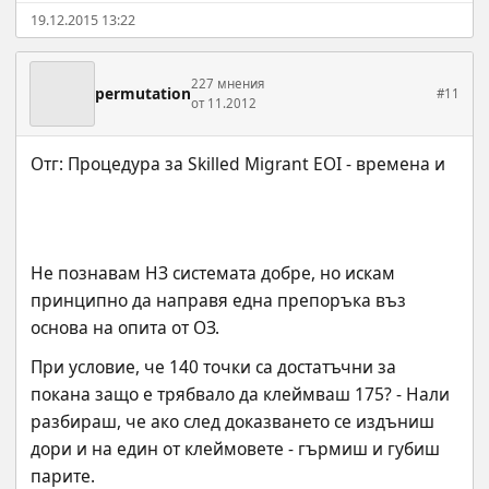
19.12.2015 13:22
227 мнения
permutation
#11
от 11.2012
Не познавам НЗ системата добре, но искам 
принципно да направя една препоръка въз 
основа на опита от ОЗ.
При условие, че 140 точки са достатъчни за 
покана защо е трябвало да клеймваш 175? - Нали 
разбираш, че ако след доказването се издъниш 
дори и на един от клеймовете - гърмиш и губиш 
парите.