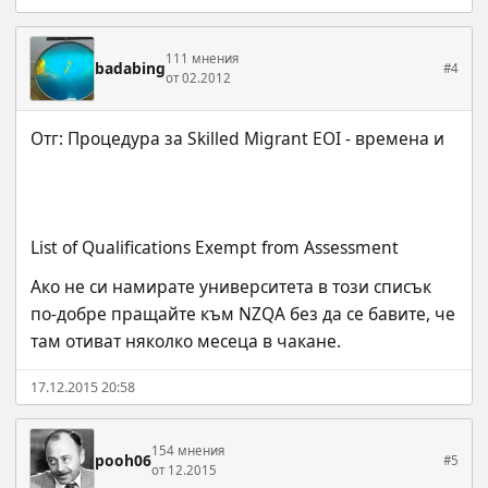
111 мнения
badabing
#4
от 02.2012
List of Qualifications Exempt from Assessment
Ако не си намирате университета в този списък 
по-добре пращайте към NZQA без да се бавите, че 
там отиват няколко месеца в чакане.
17.12.2015 20:58
154 мнения
pooh06
#5
от 12.2015