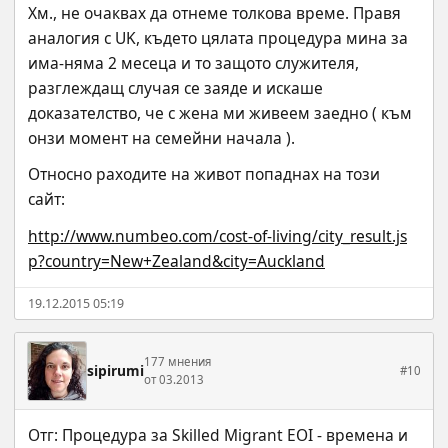
Хм., не очаквах да отнеме толкова време. Правя 
аналогия с UK, където цялата процедура мина за 
има-няма 2 месеца и то защото служителя, 
разглеждащ случая се заяде и искаше 
доказателство, че с жена ми живеем заедно ( към 
онзи момент на семейни начала ).
Относно раходите на живот попаднах на този 
сайт:
http://www.numbeo.com/cost-of-living/city_result.js
p?country=New+Zealand&city=Auckland
19.12.2015 05:19
177 мнения
sipirumi
#10
от 03.2013