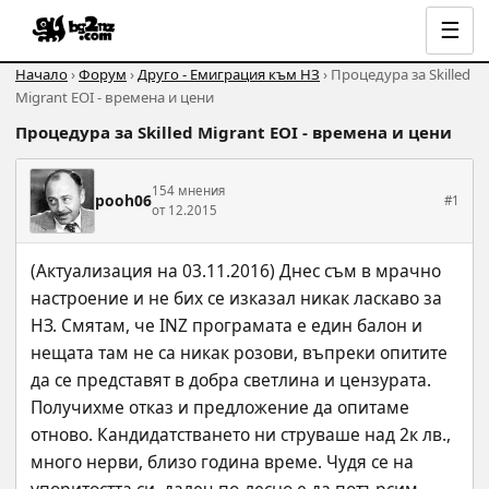
☰
Начало
›
Форум
›
Друго - Емиграция към НЗ
› Процедура за Skilled
Migrant EOI - времена и цени
Процедура за Skilled Migrant EOI - времена и цени
154 мнения
pooh06
#1
от 12.2015
(Актуализация на 03.11.2016) Днес съм в мрачно 
настроение и не бих се изказал никак ласкаво за 
НЗ. Смятам, че INZ програмата е един балон и 
нещата там не са никак розови, въпреки опитите 
да се представят в добра светлина и цензурата. 
Получихме отказ и предложение да опитаме 
отново. Кандидатстването ни струваше над 2к лв., 
много нерви, близо година време. Чудя се на 