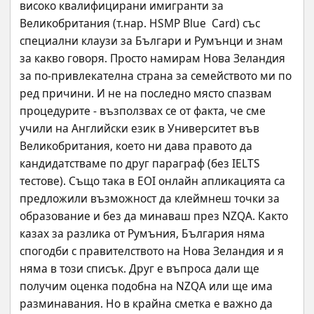
високо квалифицирани имигранти за 
Великобритания (т.нар. HSMP Blue  Card) със 
специални клаузи за Българи и Румънци и знам 
за какво говоря. Просто намирам Нова Зеландия 
за по-привлекателна страна за семейството ми по 
ред причини. И не на последно място спазвам 
процедурите - възползвах се от факта, че сме 
учили на Английски език в Университет във 
Великобритания, което ни дава правото да 
кандидатстваме по друг параграф (без IELTS 
тестове). Също така в EOI онлайн апликацията са 
предложили възможност да клеймнеш точки за 
образование и без да минаваш през NZQA. Както 
казах за разлика от Румъния, България няма 
спогодби с правителството на Нова Зеландия и я 
няма в този списък. Друг е въпроса дали ще 
получим оценка подобна на NZQA или ще има 
разминавания. Но в крайна сметка е важно да 