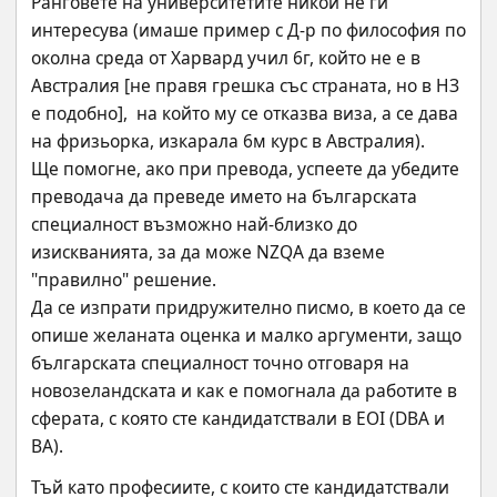
Ранговете на университетите никой не ги 
интересува (имаше пример с Д-р по философия по 
околна среда от Харвард учил 6г, който не е в 
Австралия [не правя грешка със страната, но в НЗ 
е подобно],  на който му се отказва виза, а се дава 
на фризьорка, изкарала 6м курс в Австралия).
Ще помогне, ако при превода, успеете да убедите 
преводача да преведе името на българската 
специалност възможно най-близко до 
изискванията, за да може NZQA да вземе 
"правилно" решение.
Да се изпрати придружително писмо, в което да се 
опише желаната оценка и малко аргументи, защо 
българската специалност точно отговаря на 
новозеландската и как е помогнала да работите в 
сферата, с която сте кандидатствали в EOI (DBA и 
BA).
Тъй като професиите, с които сте кандидатствали 