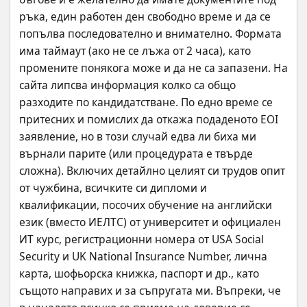
ръка, един работен ден свободно време и да се 
попълва последователно и внимателно. Формата 
има таймаут (ако не се лъжа от 2 часа), като 
промените понякога може и да не са запазени. На 
сайта липсва информация колко са общо 
разходите по кандидатстване. По едно време се 
притесних и помислих да откажа подаденото EOI 
заявление, но в този случай едва ли биха ми 
върнали парите (или процедурата е твърде 
сложна). Включих детайлно целият си трудов опит 
от чужбина, всичките си дипломи и 
квалификации, посочих обучение на английски 
език (вместо ИЕЛТС) от университет и официален 
ИТ курс, регистрационни номера от USA Social 
Security и UK National Insurance Number, лична 
карта, шофьорска книжка, паспорт и др., като 
същото направих и за съпругата ми. Въпреки, че 