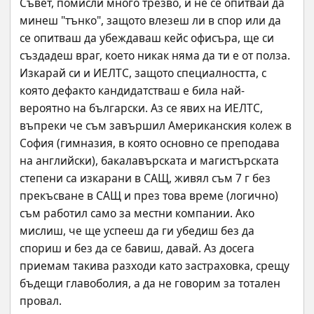
Съвет, помисли много трезво, и не се опитвай да 
минеш "тънко", защото влезеш ли в спор или да 
се опитваш да убеждаваш кейс офисъра, ще си 
създадеш враг, което никак няма да ти е от полза. 
Изкарай си и ИЕЛТС, защото специалността, с 
която дефакто кандидатстваш е била най-
вероятно на български. Аз се явих на ИЕЛТС, 
въпреки че съм завършил Американския колеж в 
София (гимназия, в която основно се преподава 
на английски), бакалавърската и магистърската 
степени са изкарани в САЩ, живял съм 7 г без 
прекъсване в САЩ и през това време (логично) 
съм работил само за местни компании. Ако 
мислиш, че ще успееш да ги убедиш без да 
спориш и без да се бавиш, давай. Аз досега 
приемам такива разходи като застраховка, срещу 
бъдещи главоболия, а да не говорим за тотален 
провал.