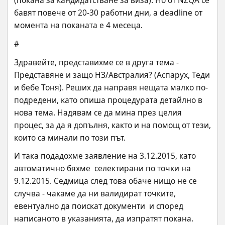
(покана за кандидатстване за виза). Но от NZQA се 
бавят повече от 20-30 работни дни, а deadline от 
момента на поканата е 4 месеца.
#
Здравейте, представихме се в друга тема - 
Представяне и защо НЗ/Австралия? (Аспарух, Теди 
и бебе Тоня). Реших да направя нещата малко по-
подредени, като опиша процедурата детайлно в 
нова тема. Надявам се да мина през целия 
процес, за да я допълня, както и на помощ от тези, 
които са минали по този път.
И така подадохме заявление на 3.12.2015, като 
автоматично бяхме  селектирани по точки на 
9.12.2015. Седмица след това обаче нищо не се  
случва - чакаме да ни валидират точките, 
евентуално да поискат документи  и според 
написаното в указанията, да изпратят покана. 