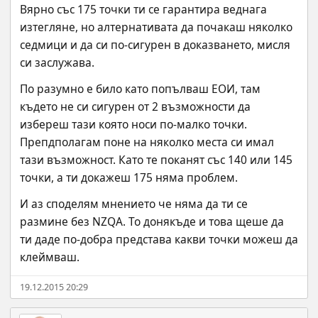
Вярно със 175 точки ти се гарантира веднага 
изтегляне, но алтернативата да почакаш няколко 
седмици и да си по-сигурен в доказването, мисля 
си заслужава.
По разумно е било като попълваш ЕОИ, там 
където не си сигурен от 2 възможности да 
избереш тази която носи по-малко точки. 
Препдполагам поне на няколко места си имал 
тази възможност. Като те поканят със 140 или 145 
точки, а ти докажеш 175 няма проблем.
И аз споделям мнението че няма да ти се 
размине без NZQA. То донякъде и това щеше да 
ти даде по-добра представа какви точки можеш да 
клеймваш.
19.12.2015 20:29