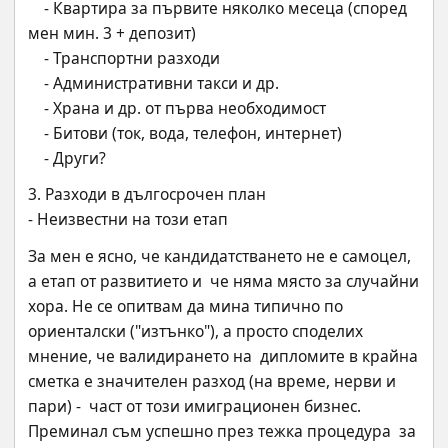
    - Квартира за първите няколко месеца (според 
мен мин. 3 + депозит)
    - Транспортни разходи
    - Административни такси и др.
    - Храна и др. от първа необходимост
    - Битови (ток, вода, телефон, интернет)
    - Други?
3. Разходи в дългосрочен план
- Неизвестни на този етап
За мен е ясно, че кандидатстването не е самоцел, 
а етап от развитието и  че няма място за случайни 
хора. Не се опитвам да мина типично по  
ориенталски ("изтънко"), а просто споделих 
мнение, че валидирането на  дипломите в крайна 
сметка е значителен разход (на време, нерви и 
пари) -  част от този имиграционен бизнес. 
Преминал съм успешно през тежка процедура  за 