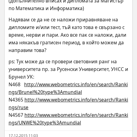
(допълнително вписах и дипломата за Магистър 
по Математика и Информатика)
Надявам се да не се наложи приравняване на 
дипломите и/или тест, тъй като това е свързано с 
време, нерви и пари. Ако все пак се наложи, дали 
има някакъв гратисен период, в който можем да 
направим това?
ps: Тук може да се провери световния ранг на 
университета пр. за Русенски Университет, УНСС и 
Брунел УК:
N468   
http://www.webometrics.info/en/search/Ranki
ngs/Brunel%20type%3Amundial
N4365 
http://www.webometrics.info/en/search/Ranki
ngs/ruse
N4567 
http://www.webometrics.info/en/search/Ranki
ngs/UNWE%20type%3Amundial
17.12.2015 11:03