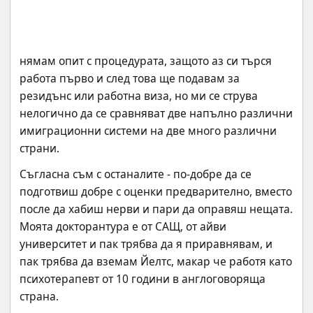
нямам опит с процедурата, защото аз си търся 
работа първо и след това ще подавам за 
резидънс или работна виза, но ми се струва 
нелогично да се сравняват две напълно различни 
имиграционни системи на две много различни 
страни.
Съгласна съм с останалите - по-добре да се 
подготвиш добре с оценки предварително, вместо 
после да хабиш нерви и пари да оправяш нещата. 
Моята докторантура е от САЩ, от айви 
университет и пак трябва да я приравнявам, и 
пак трябва да вземам Йелтс, макар че работя като 
психотерапевт от 10 години в англоговоряща 
страна.