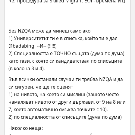
Без NZQA може да минеш само ако:
1) Университетът ти е в списъка, който ти е дал 
@badabing, --И-- (!!!!!)
2) Специалността е ТОЧНО същата (дума по дума) 
като тази, с която си кандидатствал по списъците 
(в колона 3 и 4).
Във всички останали случаи ти трябва NZQA и да 
си сигурен, че ще те оценят
1) на нивото, на което си мислиш (защото често 
намаляват нивото от други държави, от 9 на 8 или 
7, което автоматично смъква точките с 10).
2) по специалността от списъците (дума по дума)
Няколко неща: