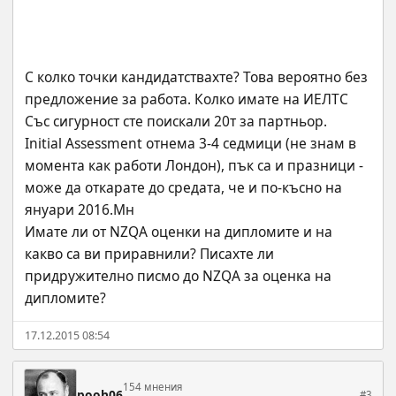
С колко точки кандидатствахте? Това вероятно без 
предложение за работа. Колко имате на ИЕЛТС
Със сигурност сте поискали 20т за партньор.
Initial Assessment отнема 3-4 седмици (не знам в 
момента как работи Лондон), пък са и празници - 
може да откарате до средата, че и по-късно на 
януари 2016.Мн
Имате ли от NZQA оценки на дипломите и на 
какво са ви приравнили? Писахте ли 
придружително писмо до NZQA за оценка на 
дипломите?
17.12.2015 08:54
154 мнения
pooh06
#3