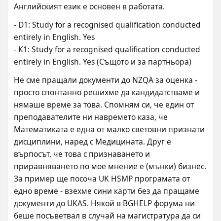
Английският език е основен в работата.
- D1: Study for a recognised qualification conducted 
entirely in English. Yes
- К1: Study for a recognised qualification conducted 
entirely in English. Yes (Същото и за партньора)
Не сме пращали документи до NZQA за оценка - 
просто спонтанно решихме да кандидатстваме и 
нямаше време за това. Спомням си, че един от 
преподавателите ни навремето каза, че 
Математиката е една от малко световни признати 
дисциплини, наред с Медицината. Друг е 
върпосът, че това с признаването и 
приравняването по мое мнение е (мънки) бизнес. 
За пример ще посоча UK HSMP програмата от 
едно време - взехме сини карти без да пращаме 
документи до UKAS. Някой в BGHELP форума ни 
беше посъветвал в случай на магистратура да си 