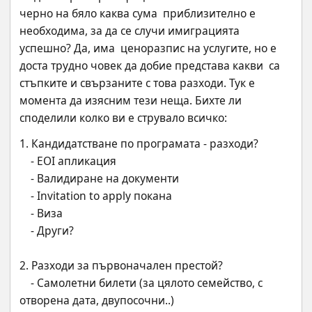
черно на бяло каква сума  приблизително е 
необходима, за да се случи имиграцията 
успешно? Да, има  ценоразпис на услугите, но е 
доста трудно човек да добие представа какви  са 
стъпките и свързаните с това разходи. Тук е 
момента да изясним тези неща. Бихте ли 
споделили колко ви е струвало всичко:
1. Кандидатстване по програмата - разходи?
    - EOI апликация
    - Валидиране на документи
    - Invitation to apply покана
    - Виза
    - Други?
2. Разходи за първоначален престой?
    - Самолетни билети (за цялото семейство, с 
отворена дата, двупосочни..)