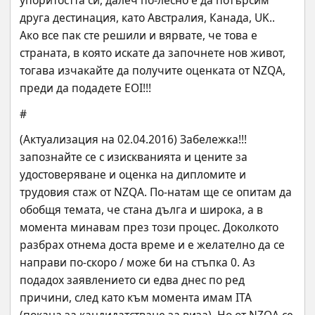
упоритостта си, далеч по-лесно е да потърсим 
друга дестинация, като Австралия, Канада, UK.. 
Ако все пак сте решили и вярвате, че това е 
страната, в която искате да започнете нов живот, 
тогава изчакайте да получите оценката от NZQA, 
преди да подадете EOI!!!
#
(Актуализация на 02.04.2016) Забележка!!! 
запознайте се с изискванията и цените за 
удостоверяване и оценка на дипломите и 
трудовия стаж от NZQA. По-натам ще се опитам да 
обобщя темата, че стана дълга и широка, а в 
момента минавам през този процес. Доколкото 
разбрах отнема доста време и е желателно да се 
направи по-скоро / може би на стъпка 0. Аз 
подадох заявлението си едва днес по ред 
причини, след като към момента имам ITA 