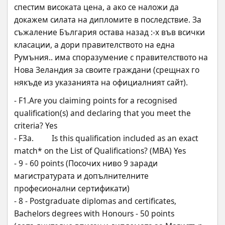
спестим високата цена, а ако се наложи да 
докажем силата на дипломите в последствие. За 
съжаление България остава назад :-x във всички 
класации, а дори правителството на една 
Румъния.. има споразумение с правителството на 
Нова Зеландия за своите граждани (срещнах го 
някъде из указанията на официалният сайт).
- F1.Are you claiming points for a recognised 
qualification(s) and declaring that you meet the 
criteria? Yes
- F3a.         Is this qualification included as an exact 
match* on the List of Qualifications? (MBA) Yes
- 9 - 60 points (Посочих ниво 9 заради 
магистратурата и допълнителните 
професионални сертификати)
- 8 - Postgraduate diplomas and certificates, 
Bachelors degrees with Honours - 50 points 