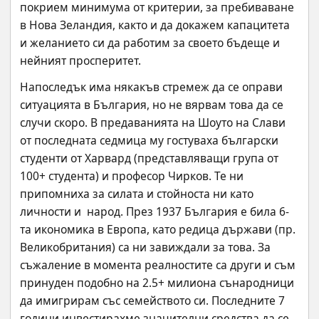
покрием минимума от критерии, за пребиваване 
в Нова Зеландия, както и да докажем капацитета 
и желанието си да работим за своето бъдеще и 
нейният просперитет.
Напоследък има някакъв стремеж да се оправи 
ситуацията в България, но не вярвам това да се 
случи скоро. В предаванията на Шоуто на Слави 
от последната седмица му гостуваха български 
студенти от Харвард (представляващи група от 
100+ студента) и професор Чирков. Те ни 
припомниха за силата и стойноста ни като 
личности и  народ. През 1937 България е била 6-
та икономика в Европа, като редица държави (пр. 
Великобритания) са ни завиждали за това. За 
съжаление в момента реалностите са други и съм 
принуден подобно на 2.5+ милиона сънародници 
да имигрирам със семейството си. Последните 7 
години инвестирахме значителни средства да се 