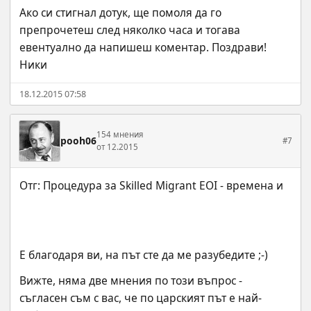
Ако си стигнал дотук, ще помоля да го 
препрочетеш след няколко часа и тогава 
евентуално да напишеш коментар. Поздрави!
Ники
18.12.2015 07:58
154 мнения
pooh06
#7
от 12.2015
Е благодаря ви, на път сте да ме разубедите ;-)
Вижте, няма две мнения по този въпрос - 
съгласен съм с вас, че по царският път е най-