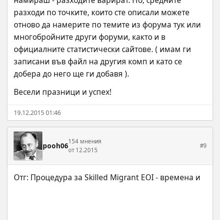
намираш - разходите варират. Но, средните 
разходи по точките, които сте описали можете 
отново да намерите по темите из форума тук или 
многобройните други форуми, както и в 
официалните статистически сайтове. ( имам ги 
записани във файл на другия комп и като се 
добера до него ще ги добавя ).
Весели празници и успех!
19.12.2015 01:46
154 мнения
pooh06
#9
от 12.2015