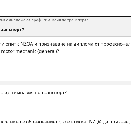
пит с диплома от проф. гимназия по транспорт?
транспорт?
ли опит с NZQA и признаване на диплома от професионалн
motor mechanic (general)?
 кое ниво е образованието, което искат NZQA да признае, 