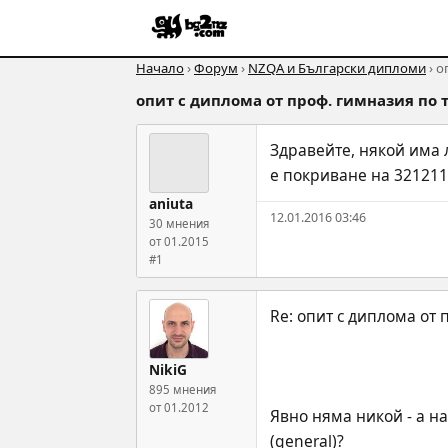
Начало
›
Форум
›
NZQA и Български дипломи
› о
опит с диплома от проф. гимназия по 
Здравейте, някой има 
е покриване на 321211 
aniuta
12.01.2016 03:46
30 мнения
от 01.2015
#1
NikiG
895 мнения
от 01.2012
Явно няма никой - а на
(general)?