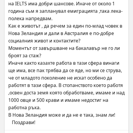
на IELTS има добри шансове. Иначе от около 1 
година съм я запланувал емиграцията ,така лека-
полека напредвам. 
Как е животът , да речем за един по-млад човек в 
Нова Зеландия и дали в Австралия е по-добре 
социалния живот и контактите?
Моментът от завършване на бакалавър не го ли 
броят за стаж?
Иначе както казахте работа в тази сфера винаги 
ще има, все пак трябва да се яде, но ми се струва, 
че от младото поколение не искат особено да 
работят в тази сфера. В стопанството което работя 
,освен доста земя която обработваме, имаме и над 
1000 овце и 500 крави и имаме недостиг на 
работна ръка.
В Нова Зеландия може и да не е така, знам ли!
   Поздрави!