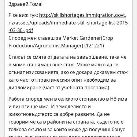
Здравей Тома!
Я се виж тук: 
http://skillshortages.immigration.govt.
nz/assets/uploads/immediate-skill-shortage-list-2015
-03-30-.pdf
Според мен ставаш за Market Gardener(Crop 
Production/AgronomistManager) (121221)
Стажът се смята от датата на завършване, така че 
в момента нямаш още стаж. Може малко да се 
огънат изискванията, ако се докара доказуем стаж 
като част от практическия опит необходим за 
дипломиране (част от учебната програма).
Работа според мен в селското стопанство в НЗ има 
и винаги ще има. И земеделието и 
животновъдството са добре развити. Да не 
говорим че са в райони на страната, където не е 
толкова скъпо и за които може да получиш бонус 
точки, ако успееш да получиш предложение за 