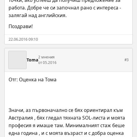
работа. Добре че си започнал рано с интереса - 
залягай над английския.
Поздрави!
22.06.2016 09:10
2 мнения
Toma
#3
от 05.2016
Значи, аз първоначално се бях ориентирал към 
Австралия , бях гледал тяхната SOL-листа и моята 
професия я имаше там. Минималният стаж беше 
една година , и с моята възраст и с добра оценка 