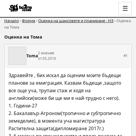
☰
Начало
›
Форум
›
Оценка на шансовете и планиране - НЗ
› Оценка
на Тома
Оценка на Тома
2 мнения
Toma
#1
от 05.2016
Здравейте , бих искал да оценим моите бъдещи 
планове за емиграция. Казвам бъдещи ,защото 
все още уча, трупам стаж и ходя на 
английски(може би ще ми е най-трудно с него).
1. Години-27
2. Бакалавър-Агроном(тропично и субтропично 
земеделие), в момента уча магистратура 
Растителна защита(дипломиране 2017г.)