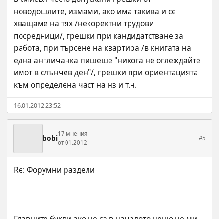
новодошлите, измами, ако има такива и се 
хващаме на тях /некоректни трудови 
посредници/, грешки при кандидатстване за 
работа, при търсене на квартира /в книгата на 
една англичанка пишеше "никога не оглеждайте 
имот в слънчев ден"/, грешки при ориентацията 
към определена част на нз и т.н.
16.01.2012 23:52
17 мнения
bobi
#5
от 01.2012
Главните букви ако не са в началото нещо не ми 