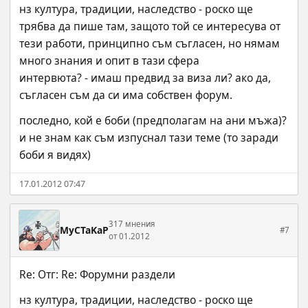
нз култура, традиции, наследство - роско ще 
трябва да пише там, защото той се интересува от 
тези работи, принципно съм съгласен, но нямам 
много знания и опит в тази сфера
интервюта? - имаш предвид за виза ли? ако да, 
съгласен съм да си има собствен форум.
последно, кой е боби (предполагам на ани мъжа)? 
и не знам как съм изпуснал тази теме (то заради 
боби я видях)
17.01.2012 07:47
317 мнения
MyCTaKaP
#7
от 01.2012
Re: Отг: Re: Форумни раздели
нз култура, традиции, наследство - роско ще 