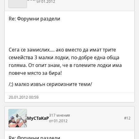
от 01.2012
Сега се замислих.... ако вместо да имат трите 
семейства 3 малки лодки, по-добре една обща 
голяма. От опит знам, че в големите лодки има 
повече място за бира!
/;) малко извън сериоизните теми/
20.01.2012 00:59
317 мнения
MyCTaKaP
#12
от 01.2012