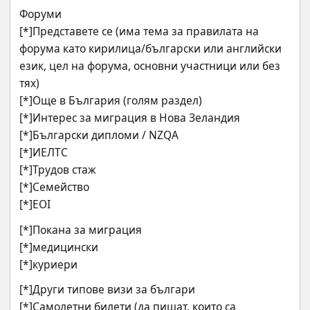
Форуми
[*]Представете се (има тема за правилата на 
форума като кирилица/български или английски 
език, цел на форума, основни участници или без 
тях)
[*]Още в България (голям раздел)
[*]Интерес за миграция в Нова Зеландия
[*]Български дипломи / NZQA
[*]ИЕЛТС
[*]Трудов стаж
[*]Семейство
[*]EOI
[*]Покана за миграция
[*]медицински
[*]куриери
[*]Други типове визи за българи
[*]Самолетни билети (да пишат, които са 