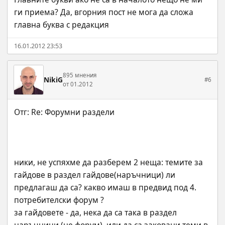
ги приема? Да, вгорния пост не мога да сложа 
главна буква с редакция
16.01.2012 23:53
895 мнения
NikiG
#6
от 01.2012
ники, не успяхме да разберем 2 неща: темите за 
гайдове в раздел гайдове(наръчници) ли 
предлагаш да са? какво имаш в предвид под 4. 
потребителски форум ? 
за гайдовете - да, нека да са така в раздел 
наръчници (не форум). или да са заковани теми в 