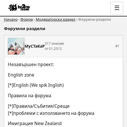
☰
Начало
›
Форум
›
Модераторски раздел
› Форумни раздели
Форумни раздели
317 мнения
MyCTaKaP
#1
от 01.2012
Незавършен проект:
English zone
[*]English (We spik Inglish)
Правила на форума
[*]Правила/Събития/Срещи 
[*]проблеми с използването на форума
Имиграция New Zealand