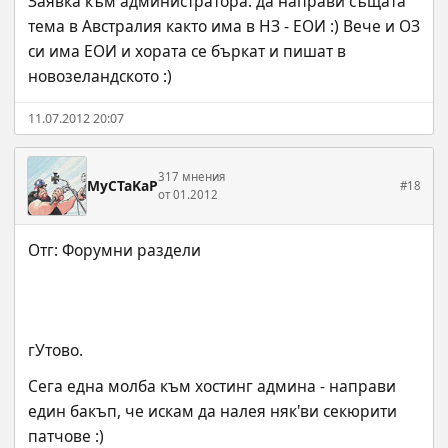
Заявка към администратора: да направи същата 
тема в Австралия както има в НЗ - ЕОИ :) Вече и ОЗ 
си има ЕОИ и хората се бъркат и пишат в 
новозеландското :)
11.07.2012 20:07
317 мнения
MyCTaKaP
#18
от 01.2012
гУтово.
Сега една молба към хостинг админа - направи 
един бакъп, че искам да налея няк'ви секюрити 
патчове :)