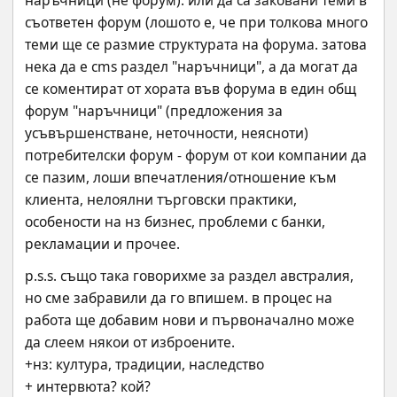
съответен форум (лошото е, че при толкова много 
теми ще се размие структурата на форума. затова 
нека да е cms раздел "наръчници", а да могат да 
се коментират от хората във форума в един общ 
форум "наръчници" (предложения за 
усъвършенстване, неточности, неясноти)
потребителски форум - форум от кои компании да 
се пазим, лоши впечатления/отношение към 
клиента, нелоялни търговски практики, 
особености на нз бизнес, проблеми с банки, 
рекламации и прочее.
p.s.s. също така говорихме за раздел австралия, 
но сме забравили да го впишем. в процес на 
работа ще добавим нови и първоначално може 
да слеем някои от изброените.
+нз: култура, традиции, наследство
+ интервюта? кой?