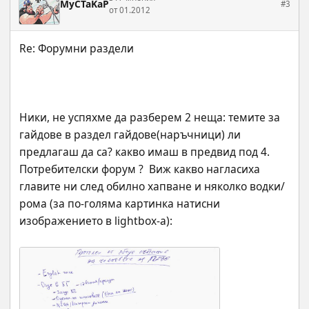
MyCTaKaP
#3
от 01.2012
Ники, не успяхме да разберем 2 неща: темите за 
гайдове в раздел гайдове(наръчници) ли 
предлагаш да са? какво имаш в предвид под 4. 
Потребителски форум ?  Виж какво нагласиха 
главите ни след обилно хапване и няколко водки/
рома (за по-голяма картинка натисни 
изображението в lightbox-a):