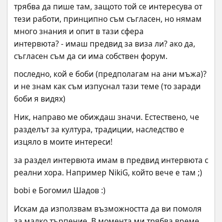
трябва да пише там, защото той се интересува от 
тези работи, принципно съм съгласен, но нямам 
много знания и опит в тази сфера
интервюта? - имаш предвид за виза ли? ако да, 
съгласен съм да си има собствен форум.
последно, кой е боби (предполагам на ани мъжа)? 
и не знам как съм изпуснал тази теме (то заради 
боби я видях)
Ник, направо ме обиждаш значи. Естествено, че 
разделът за култура, традиции, наследство е 
изцяло в моите интереси!
за раздел интервюта имам в предвид интервюта с 
реални хора. Например NikiG, който вече е там ;)
bobi е Богомил Шадов :)
Искам да използвам възможността да ви помоля 
за малко търпение. В момента ми трябва време, 