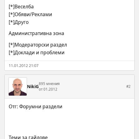
[*]Веселба
[*]Обяви/Реклами 
[*]Друго
Административна зона
[*]Модераторски раздел 
[*]Доклади и проблеми
11.01.2012 21:07
895 мнения
NikiG
#2
от 01.2012
Теми за гайдове