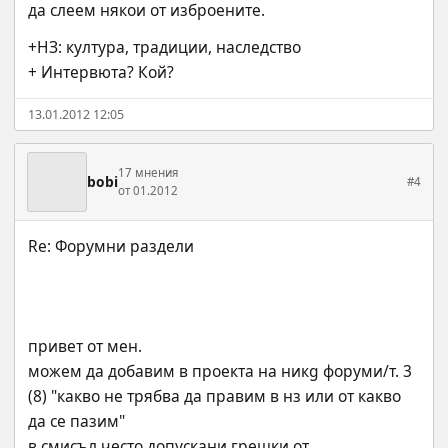
да слеем някои от изброените.
+НЗ: култура, традиции, наследство
+ Интервюта? Кой?
13.01.2012 12:05
17 мнения
bobi
#4
от 01.2012
привет от мен.
можем да добавим в проекта на никg форуми/т. 3 
(8) "какво не трябва да правим в нз или от какво 
да се пазим" 
в смисъл често допускани грешки от 