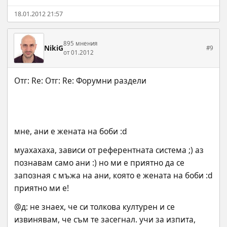
18.01.2012 21:57
895 мнения
NikiG
#9
от 01.2012
мне, ани е жената на боби :d
муахахаха, зависи от референтната система ;) аз 
познавам само ани :) но ми е приятно да се 
запозная с мъжа на ани, която е жената на боби :d
приятно ми е!
@д: не знаех, че си толкова културен и се 
извинявам, че съм те засегнал. учи за изпита, 