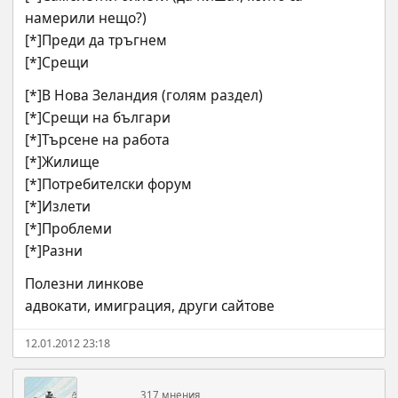
намерили нещо?)
[*]Преди да тръгнем
[*]Срещи
[*]В Нова Зеландия (голям раздел)
[*]Срещи на българи
[*]Търсене на работа
[*]Жилище
[*]Потребителски форум
[*]Излети
[*]Проблеми 
[*]Разни
Полезни линкове
адвокати, имиграция, други сайтове
12.01.2012 23:18
317 мнения