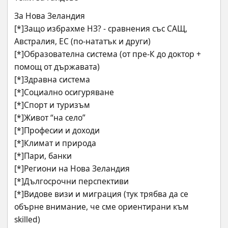
За Нова Зеландия
[*]Защо избрахме НЗ? - сравнения със САЩ, 
Австралия, ЕС (по-нататък и други)
[*]Образователна система (от пре-К до доктор + 
помощ от държавата)
[*]Здравна система
[*]Социално осигуряване
[*]Спорт и туризъм
[*]Живот “на село”
[*]Професии и доходи
[*]Климат и природа
[*]Пари, банки
[*]Региони на Нова Зеландия
[*]Дългосрочни перспективи
[*]Видове визи и миграция (тук трябва да се 
обърне внимание, че сме ориентирани към 
skilled)