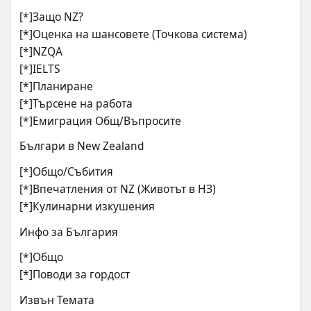
[*]Защо NZ? 
[*]Оценка на шансовете (Точкова система) 
[*]NZQA 
[*]IELTS 
[*]Планиране 
[*]Търсене на работа 
[*]Емиграция Общ/Въпросите
Българи в New Zealand
[*]Общо/Събития 
[*]Впечатления от NZ (Животът в НЗ) 
[*]Кулинарни изкушения
Инфо за България
[*]Общо 
[*]Поводи за гордост
Извън Темата