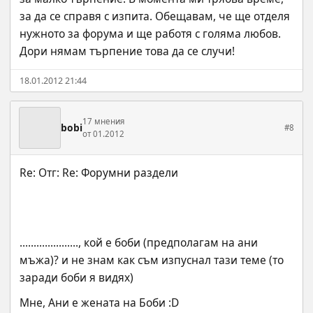
за да се справя с изпита. Обещавам, че ще отделя 
нужното за форума и ще работя с голяма любов. 
Дори нямам търпение това да се случи!
18.01.2012 21:44
17 мнения
bobi
#8
от 01.2012
....................., кой е боби (предполагам на ани 
мъжа)? и не знам как съм изпуснал тази теме (то 
заради боби я видях)
Мне, Ани е жената на Боби :D