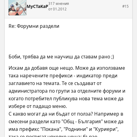
317 мнения
MyCTaKaP
#15
от 01.2012
Боби, трябва да ме научиш да ставам рано ;)
Искам да добавя още нещо. Може да използваме 
така наречените префикси - индикатор преди 
заглавието на темата. Те се създават от 
администратора по групи за отделните форуми и 
когато потребител публикува нова тема може да 
избере от падащо меню. 
С какво могат да ни бъдат от полза? Например в 
смесени раздели като "Общ - България" може да 
има префикс "Покана", "Роднини" и "Куриери", 
така се постигат няколко неща: бързо 