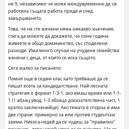
не 9, независимо че може междувременно да си 
работила същата работа преди и след 
завършването.
Това, че не сте женени няма никакво значение, 
стига да можете да докажете, че поне година 
живеете в общо домакинство, със споделени 
разходи. Има много случаи на учудени семейства 
женени с деца, от които се иска същото.
Сега малко за писането:
Помня още в седми клас като трябваше да се 
пишат есета за кандидатстване. Най-лесната 
стратегия е формат 1-3-1, ако имаш време или 1-1-
1 (1 абзац увод, 1-3 абзаца доказателствена част, 1 
кратко заключенийце). Ако темата е спорна и има 
две страни: примерно за или против студентски 
заеми. Никога недей да се чудиш за "правилно" 