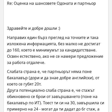
Здравейте и добре дошли :)
Направих един бърз преглед на точките и така 
изложена информацията, без малко не достигат 
до 160, което е минимумът за кандидатстване.
Освен естествено, ако не се намери предложение 
за работа отдалече.
Слабата страна е, че партньорът няма поне 
бакалавър (дори и да знае добре английски), от 
което се губят 20т.
Друга потенциално слаба страна е, че стажът 
обикновено се брои от завършването (поне на 
бакалавър по ИТ). Тоест ти си на 30, завършила си 
примерно на 24 - могат да ти дадат до 6г стаж, а 