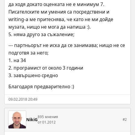
да ходя докато оценката не е минимум 7. 
Писателските ми умения са посредствени и 
writing-a ме притеснява, че като не ми дойде 
музата, нищо не мога да напиша :).
5. няма друго за съжаление;
--- партньорът не иска да се занимава; нищо не се 
подготвя за него; 
1. на 34
2. програмист от около 3 години
3. завършено средно
Благодаря предварително :)
09.02.2018 20:49
895 мнения
NikiG
#2
от 01.2012