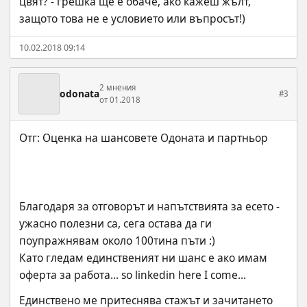
цвят? - грешка ще е обаче, ако кажеш жълт, 
защото това не е условието или въпросът!)
10.02.2018 09:14
2 мнения
odonata
#3
от 01.2018
Благодаря за отговорът и напътствията за есето - 
ужасно полезни са, сега остава да ги 
поупражнявам около 100тина пъти :)
Като гледам единственият ни шанс е ако имам 
оферта за работа... so linkedin here I come...
Единствено ме притеснява стажът и зачитането 