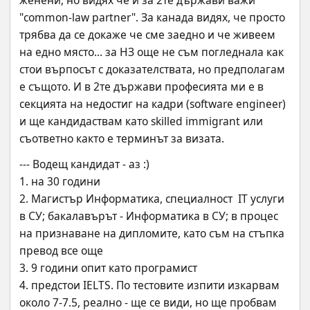
женени, но видях че и за 2те държави важи 
"common-law partner". За канада видях, че просто 
трябва да се докаже че сме заедно и че живеем 
на едно място... за НЗ още не съм погледнала как 
стои върпосът с доказателствата, но предполагам 
е същото. И в 2те държави професията ми е в 
секцията на недостиг на кадри (software engineer) 
и ще кандидаствам като skilled immigrant или 
съответно както е терминът за визата.
--- Водещ кандидат - аз :)
1. на 30 години
2. Магистър Информатика, специалност  IT услуги 
в СУ; бакалавърът - Информатика в СУ; в процес 
на признаване на дипломите, като съм на стъпка 
превод все още
3. 9 години опит като програмист  
4. предстои IELTS. По тестовите изпити изкарвам 
около 7-7.5, реално - ще се види, но ще пробвам 