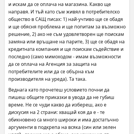
и искам да се оплача на магазина. Какво ще 
направя. И тъй като съм живял в потребителско 
общество в САЩ писах: 1) най-учтиво ще се обадя 
и ще обясня проблема и ще попитам за възможно 
решение, 2) ако не съм удовлетворен ще поискам 
замяна или връщане на парите, 3) ще се обадя на 
кредитната компания и ще поискам съдействие и 
последно (само мимоходом - имам възможности 
да се оплача на Агенция за защита на 
потребителите или да се обърна към 
производителя на уреда). Та така.
Веднага като прочетеш условието почни да 
пишеш общите приказки в увода да не губиш 
време. Не се чуди какво да избереш, ако е 
дискусия на 2 страни: хващай коя да е - те 
обикновено са много широки и има достатъчно 
аргументи в подкрепа на всяка (син или зелен 