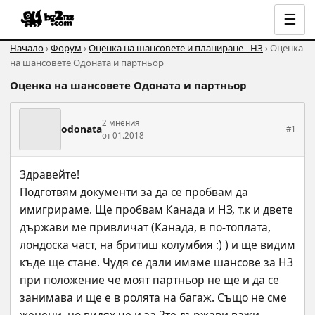
☰
Начало
›
Форум
›
Оценка на шансовете и планиране - НЗ
› Оценка
на шансовете Одоната и партньор
Оценка на шансовете Одоната и партньор
2 мнения
odonata
#1
от 01.2018
Здравейте! 
Подготвям документи за да се пробвам да 
имигрираме. Ще пробвам Канада и НЗ, т.к и двете 
държави ме привличат (Канада, в по-топлата, 
лондоска част, на бритиш колумбия :) ) и ще видим 
къде ще стане. Чудя се дали имаме шансове за НЗ 
при положение че моят партньор не ще и да се 
занимава и ще е в ролята на багаж. Също не сме 