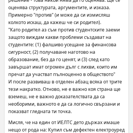
решение - това никой няма да го оценява. Ще се 
оценява структурата, аргументите, и изказа.
Примерно "против" (и може да си измисляш 
колкото искаш, да кажеш че си родител).
"Като родител аз съм против студентските заеми 
защото виждам какви проблеми създават на 
студентите: (1) фалшиво усещане за финансова 
сигурност, (2) получаване наготово на 
образование, без да го ценят, и (3) след като 
завършат имат огромен дълг с лихви, които им 
пречат да участват пълноценно в обществото"
И после развиваш в отделен абзац всяка от трите 
тези накратко. Отново, не е важно коя страна ще 
вземеш, не е важно доказателствата да са 
необорими, важното е да са логично свързани и 
показват гледната ти точка.
Мисля, че на един от ИЕЛТС дето държах имаше 
нещо от рода на: Купил съм дефектен електроуред 