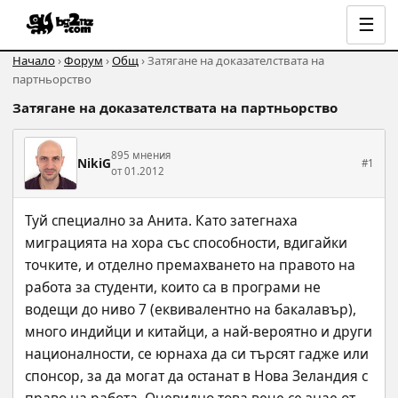
☰
Начало
›
Форум
›
Общ
› Затягане на доказателствата на
партньорство
Затягане на доказателствата на партньорство
895 мнения
NikiG
#1
от 01.2012
Туй специално за Анита. Като затегнаха 
миграцията на хора със способности, вдигайки 
точките, и отделно премахването на правото на 
работа за студенти, които са в програми не 
водещи до ниво 7 (еквивалентно на бакалавър), 
много индийци и китайци, а най-вероятно и други 
националности, се юрнаха да си търсят гадже или 
спонсор, за да могат да останат в Нова Зеландия с 