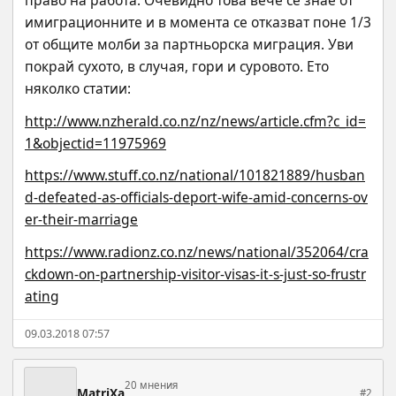
право на работа. Очевидно това вече се знае от 
имиграционните и в момента се отказват поне 1/3 
от общите молби за партньорска миграция. Уви 
покрай сухото, в случая, гори и суровото. Ето 
няколко статии:
http://www.nzherald.co.nz/nz/news/article.cfm?c_id=
1&objectid=11975969
https://www.stuff.co.nz/national/101821889/husban
d-defeated-as-officials-deport-wife-amid-concerns-ov
er-their-marriage
https://www.radionz.co.nz/news/national/352064/cra
ckdown-on-partnership-visitor-visas-it-s-just-so-frustr
ating
09.03.2018 07:57
20 мнения
MatriXa
#2