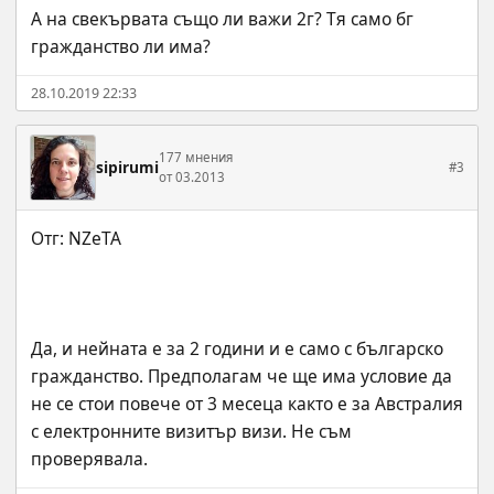
А на свекървата също ли важи 2г? Тя само бг 
гражданство ли има?
28.10.2019 22:33
177 мнения
sipirumi
#3
от 03.2013
Да, и нейната е за 2 години и е само с българско 
гражданство. Предполагам че ще има условие да 
не се стои повече от 3 месеца както е за Австралия 
с електронните визитър визи. Не съм 
проверявала.