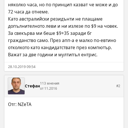
няколко часа, но по принцип казват че може и до 
72 часа да отнеме.
Като австралийски резидънти не плащаме 
допълнителното леви и ни излезе по $9 на човек. 
За свекърва ми беше $9+35 заради бг 
гражданство само. През апп-а е малко по-евтино 
отколкото като кандидатствате през компютър. 
Важат за две години и мултипъл ентрис.
28.10.2019 09:54
113 мнения
Стефан
#2
от 11.2016