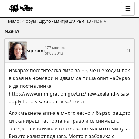
☰
Начало
›
Форум
›
Друго - Емиграция към НЗ
› NZеТА
NZеТА
177 мнения
sipirumi
#1
от 03.2013
Изкарах посетителска виза за НЗ, че ще ходим пак 
в края на ноември и идвам да пиша опит набързо 
и да постна линка 
https://www.immigration.govt.nz/new-zealand-visas/
apply-for-a-visa/about-visa/nzeta
Ако смъкнете апп-а е много лесно и бързо, защото 
си сканираш паспорта направо и се снимаш с 
телефона и всичко е готово за по-малко от минута. 
Визите излизат веднага. Моята я забавиха с 