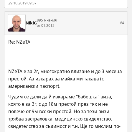
29.10.2019 09:37
895 мнения
NikiG
#4
от 01.2012
NZeTA е за 2г, многократно влизане и до 3 месеца 
престой. Аз изкарах за майка ми такава (с 
американски паспорт).
Чудим се дали да й изкараме "бабешка" виза, 
която е за 3г, с до 18м престой през тях и не 
повече от 9м всеки престой. Но за тези визи 
трябва застраховка, медицинско свиделтство, 
свидетелство за съдимост и т.н. Ще го мислим по-