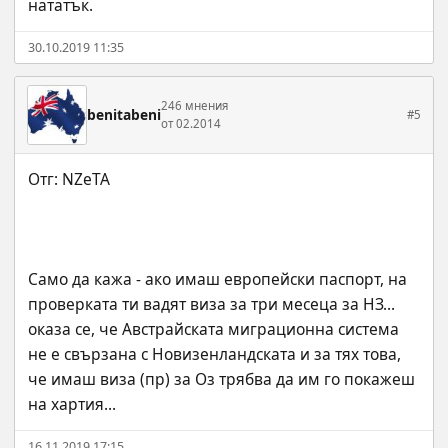
нататък.
30.10.2019 11:35
246 мнения
benitabeni
#5
от 02.2014
Само да кажа - ако имаш европейски паспорт, на 
проверката ти вадят виза за три месеца за НЗ... 
оказа се, че Австрайската миграционна система 
не е свързана с Новизенландската и за тях това, 
че имаш виза (пр) за Оз трябва да им го покажеш 
на хартия...
16.11.2019 17:15