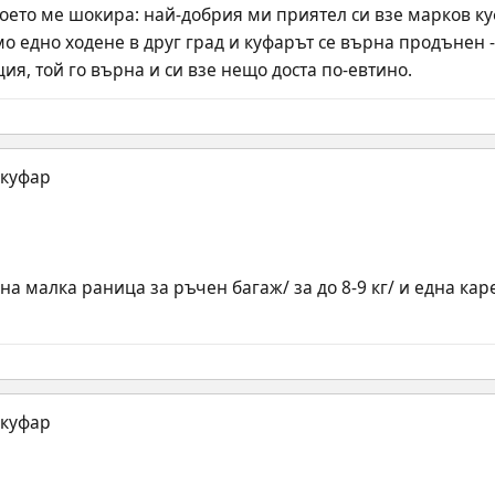
оето ме шокира: най-добрия ми приятел си взе марков куф
о едно ходене в друг град и куфарът се върна продънен - 
ия, той го върна и си взе нещо доста по-евтино.
на малка раница за ръчен багаж/ за до 8-9 кг/ и една карет