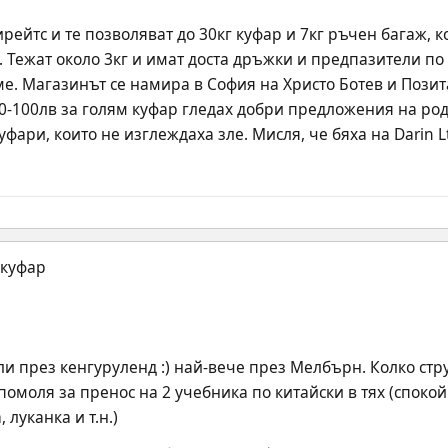
ейтс и те позволяват до 30кг куфар и 7кг ръчен багаж, кое
zi. Тежат около 3кг и имат доста дръжки и предпазители п
е. Магазинът се намира в София на Христо Ботев и Позит
0-100лв за голям куфар гледах добри предложения на родн
ари, които не изглеждаха зле. Мисля, че бяха на Darin L
и през кенгуруленд :) най-вече през Мелбърн. Колко стру
омоля за пренос на 2 учебника по китайски в тях (спокой
 луканка и т.н.)