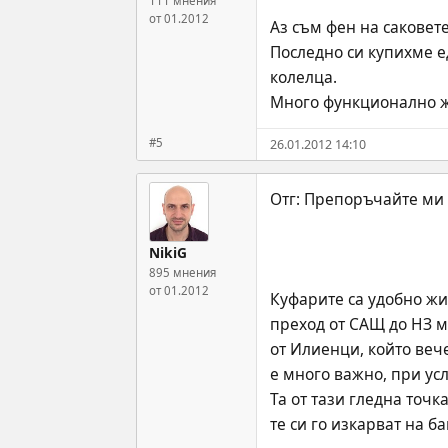
111 мнения
от 01.2012
Аз съм фен на саковете
Последно си купихме ед
колелца.
Много функционално ж
#5
26.01.2012 14:10
NikiG
895 мнения
от 01.2012
Куфарите са удобно жи
преход от САЩ до НЗ му
от Илиенци, който вече 
е много важно, при усл
Та от тази гледна точк
те си го изкарват на б