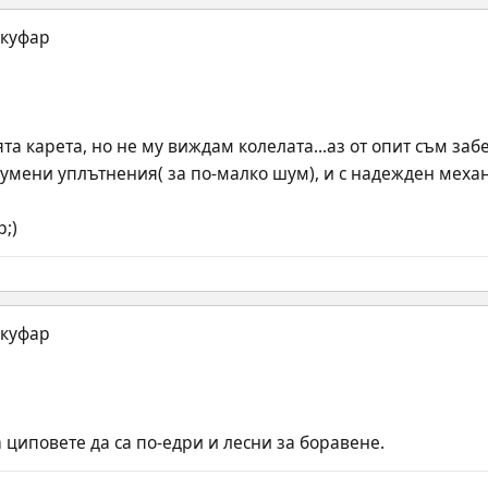
та карета, но не му виждам колелата...аз от опит съм забе
 гумени уплътнения( за по-малко шум), и с надежден механ
;)
циповете да са по-едри и лесни за боравене.