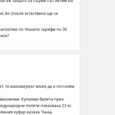
багаж защото за първи път летим на 
 Air (после естествено ще се 
аплатим по техните тарифи по 30 
тите?
т, то максимумът може да е по-голям 
авиолинии. Купихме билета през 
еждународни полети показваха 23 кг. 
мния куфар казаха "Аааа, 