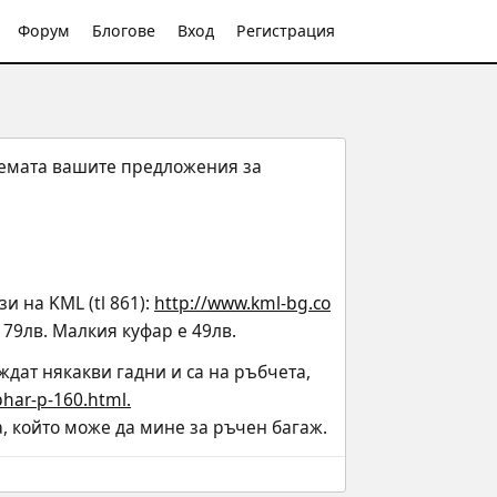
Форум
Блогове
Вход
Регистрация
 темата вашите предложения за 
 на KML (tl 861): 
http://www.kml-bg.co
 79лв. Малкия куфар е 49лв.
дат някакви гадни и са на ръбчета, 
har-p-160.html.
, който може да мине за ръчен багаж.