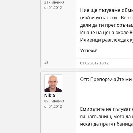
317 мнения
от 01.2012
Ние ще пътуваме с Емир
няк'ви испански - Ben
дали да ги препоръчам
Иначе на цена около 8
Илиенци разглеждах куф
Успехи!
#8
01.02.2012 10:12
NikiG
895 мнения
от 01.2012
Емиратите не пътуват л
ги напълниш, мога да п
искат да пратят баница,