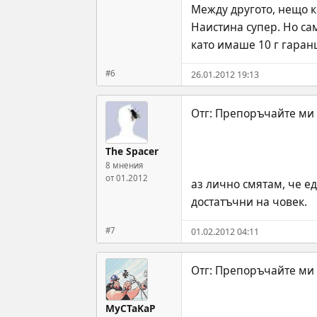
Между другото, нещо к
Наистина супер. Но сам
като имаше 10 г гаранц
#6
26.01.2012 19:13
The Spacer
8 мнения
от 01.2012
аз лично смятам, че ед
достатъчни на човек.
#7
01.02.2012 04:11
MyCTaKaP