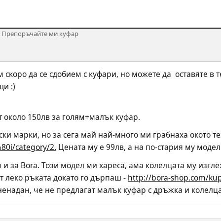
› Препоръчайте ми куфар
 скоро да се сдобием с куфари, но можете да  оставяте в
и :)
 около 150лв за голям+малък куфар.
ки марки, но за сега май най-много ми грабнаха окото тези
i/category/2.
 Цената му е 99лв, а на по-стария му модел
и за Bora. Този модел ми хареса, ама колелцата му изглеж
ат леко ръката докато го дърпаш - 
http://bora-shop.com/kup
енадан, че не предлагат малък куфар с дръжка и колелца