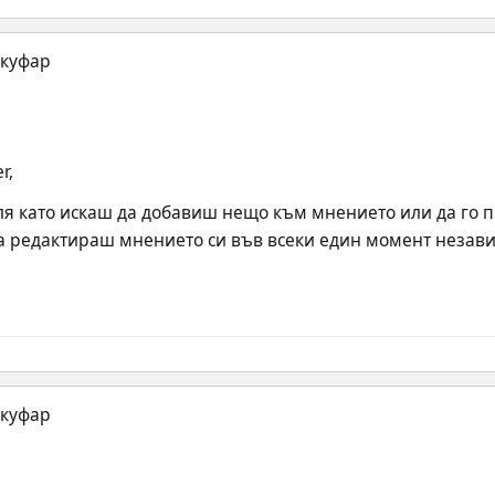
r,
ля като искаш да добавиш нещо към мнението или да го 
а редактираш мнението си във всеки един момент незави