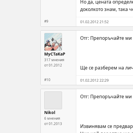
Но да, цената определ
доколкото знам, така 
#9
01.02.2012 21:52
MyCTaKaP
317 мнения
от 01.2012
Ще се разберем на ли
#10
01.02.2012 22:29
Nikol
6 мнения
от 01.2013
Извинявам се предвари