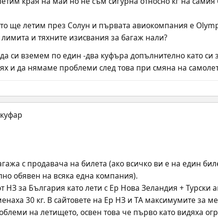
етим края на май но не съм сигурна относно кг на самия 
то ще летим през Солун и първата авиокомпания е Olympic
лимита и тяхните изисвания за багаж нали?
да си вземем по един -два куфъра допълнително като си з
 тях и да нямаме проблеми след това при смяна на самоле
гажа с продавача на билета (ако всичко ви е на един биле
но обявен на всяка една компания).
т НЗ за България като лети с Ер Нова Зеландия + Турски 
енаха 30 кг. В сайтовете на Ер НЗ и ТА максимумите за м
блеми на летището, освен това че първо като видяха огро