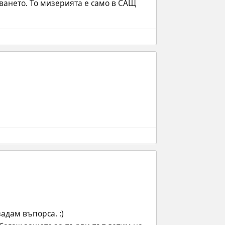
ването. То мизерията е само в САЩ 
адам въпорса. :)