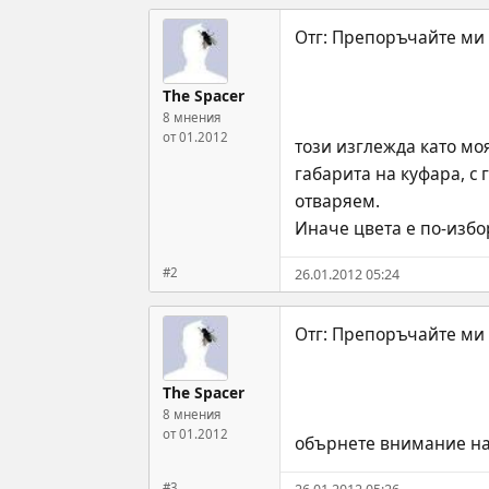
The Spacer
8 мнения
от 01.2012
този изглежда като моя
габарита на куфара, с
отваряем.
Иначе цвета е по-избор
#2
26.01.2012 05:24
The Spacer
8 мнения
от 01.2012
обърнете внимание на 
#3