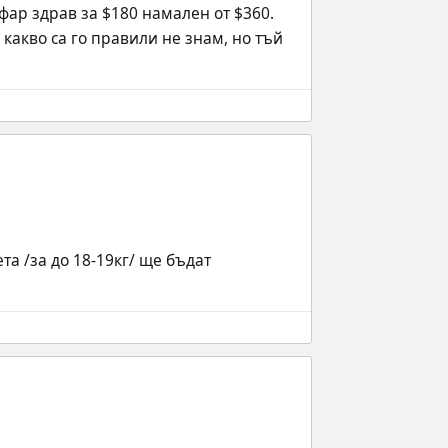
ар здрав за $180 намален от $360. 
какво са го правили не знам, но тъй 
а /за до 18-19кг/ ще бъдат 