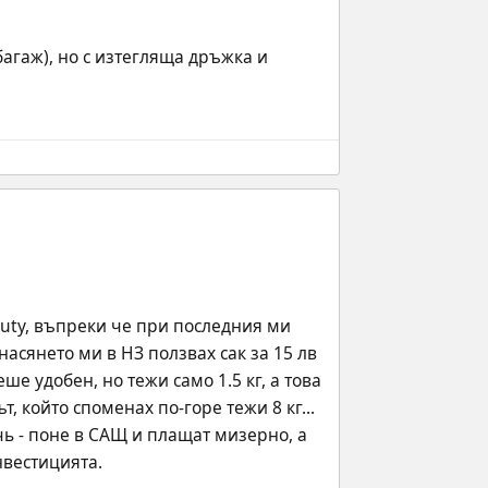
багаж), но с изтегляща дръжка и 
uty, въпреки че при последния ми 
асянето ми в НЗ ползвах сак за 15 лв 
ше удобен, но тежи само 1.5 кг, а това 
 който споменах по-горе тежи 8 кг... 
чь - поне в САЩ и плащат мизерно, а 
нвестицията.