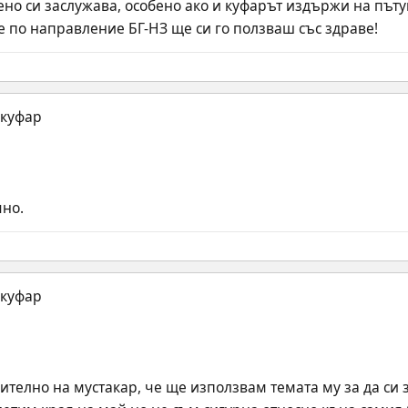
ено си заслужава, особено ако и куфарът издържи на пъту
че по направление БГ-НЗ ще си го ползваш със здраве!
чно.
телно на мустакар, че ще използвам темата му за да си з