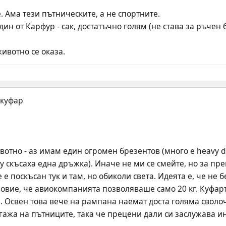
. Ама тези пътническите, а не спортните.
ин от Карфур - сак, достатъчно голям (не става за ръчен 
ивотно се оказа.
вотно - аз имам един огромен брезентов (много е heavy d
 скъсаха една дръжка). Иначе не ми се смейте, но за прен
е поскъсан тук и там, но обиколи света. Идеята е, че не бе
овие, че авиокомпанията позволяваше само 20 кг. Куфарът,
а. Освен това вече на рампана наемат доста голяма своло
агажа на пътниците, така че прецени дали си заслужава и