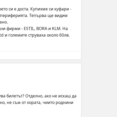
то си е доста. Купихме си куфари - 
о периферията. Тепърва ще видим 
ано.
и фирми - ESTIL, BORA и KLM. На 
td и големите струваха около 60лв.
ва билетът? Отделно, ако не искаш да 
но, не съм от хората, чиито роднини 