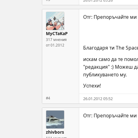
26.01.2012 05:26
MyCTaKaP
317 мнения
от 01.2012
Благодаря ти The Space
искам само да те помо
"редакция" :) Можеш д
публикуването му.
Успехи!
#4
26.01.2012 05:52
zhivbors